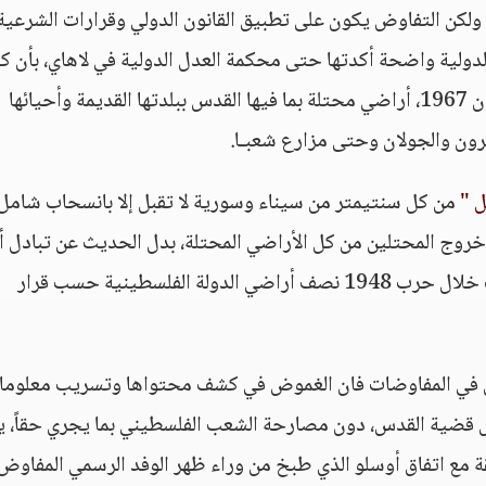
ولكن التفاوض يكون على تطبيق القانون الدولي وقرارات الشرعية
دولية واضحة أكدتها حتى محكمة العدل الدولية في لاهاي، بأن ك
الأراضي المحتلة منذ صبيحة الخامس من حزيران 1967، أراضي محتلة بما فيها القدس ببلدتها القديمة وأحيائها
رون والجولان وحتى مزارع شعبـا.
ل "
من كل سنتيمتر من سيناء وسورية لا تقبل إلا بانسحاب شامل
خروج المحتلين من كل الأراضي المحتلة، بدل الحديث عن تبادل 
التهمت خلال حرب 1948 نصف أراضي الدولة الفلسطينية حسب قرار
ي في المفاوضات فان الغموض في كشف محتواها وتسريب معلوما
يل قضية القدس، دون مصارحة الشعب الفلسطيني بما يجري حقاً، ي
 مع اتفاق أوسلو الذي طبخ من وراء ظهر الوفد الرسمي المفاوض