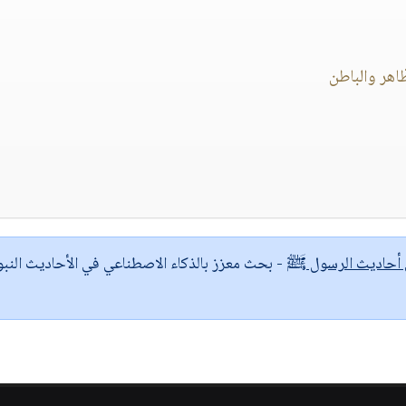
ى أحاديث الرسول ﷺ
- بحث معزز بالذكاء الاصطناعي في الأحاديث النبو