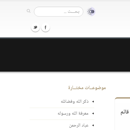
موضوعــات مختــارة
ذكر الله وفضائله
قائم
معرفة الله ورسوله
عباد الرحمن