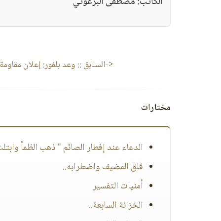
الكاتب: مصطفى البرغوثي
<-السـابق ::
وعد بلفور: إعلان مقاوم
مختارات
الدعاء عند إفطار الصائم " ذهب الظمأ وابتل
قلق المضيف واضطرابه..
أمنيات التفسير
الخزانة السابعة..