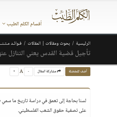
أقسام الكلم الطيب
الرئيسية
بحوث ومقالات | المقالات
فـوائـد مـتـنــ
تأجيل قضية القدس يعني التنازل عنه
A
أضف للمفضلة
مشاركة المقال
-
+
لسنا بحاجة إلى تعمق في دراسة تاريخ ما سمي «ب
على تصفية حقوق الشعب الفلسطيني.