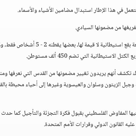
تعمل في هذا الإطار استبدال مضامين الأشياء والأسماء.
فريغها من مضمونها السيادي.
ومن رفض إزالة الاستيطان إلى القبول بإزالة بضعة بقع استيطانية لا قيمة لها، بعضها يقطنه 2 - 5 أشخاص فق
ك تكشف أنهم يريدون تغيير مضمونها من القدس التي نعرفها ومنه
ة وجبل الزيتون وسلوان والعيسوية وغيرها إلى أحياء محيطة بال
ها المفاوض الفلسطيني بقبول فكرة التجزئة والتأجيل كما حدث سا
ليه القانون الدولي وقرارات الأمم المتحدة.