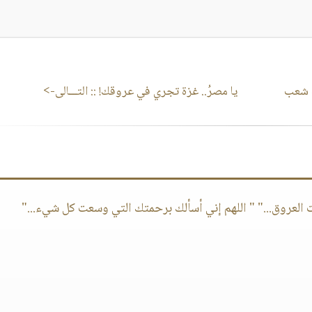
ة شعب
يا مصرُ.. غزة تجري في عروقك!
:: التـــالى->
ت العروق..." " اللهم إني أسألك برحمتك التي وسعت كل شيء..."