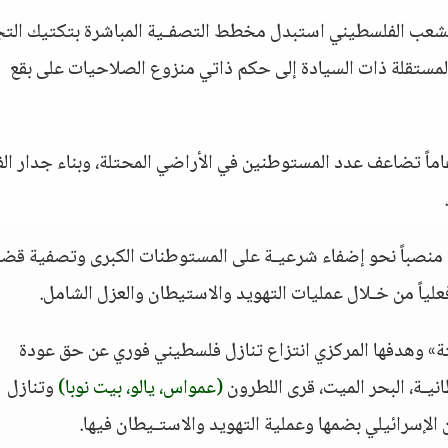
شعب الفلسطيني استبدل مخطط التصفـية المباشرة بتكتيك التج
المستقلة ذات السيادة إلى حكم ذاتي منزوع الصلاحيات على بقع
 كان جوهر عملية أوسلو، ونتيجتها بعد 15 عاماً تضاعف عدد المستوطنين في الأراضي المحتلة، وبناء جدار
ي منصباً نحو إضفاء شرعيـة على المستوطنات الكبرى وتصفية قض
ياً من خـلال عمليات التهويد والاستيطان والعزل الشامل.
تة» وهدفها المركزي انتزاع تنازل فلسطيني فوري عن حق عودة
يـة، البحر الميت، قرى اللطرون
(عمواس، يالو، بيت نوبا)
وتنازل
لإسرائيلي بضمها وعملية التهويد والاستـيطان فيها.