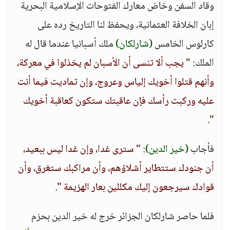
وقاد السفن وخاض معارك الفتوحات الإسلامية البحرية
إبان الخلافة العثمانية، ويحفظ لنا التاريخ رده على
كارلوس الخامس
(شارلكان)
ملك أسبانيا عندما قال له
الملك:
" يجب ألا تنسى أن الأسبان لم يخذلوا في معركة،
وأنهم قتلوا أخويك إلياس وعروج، وإن تماديت فيما أنت
عليه وركبت رأسك فإن عاقبتك ستكون كعاقبة أخويك
.
"
فأجاب
(خير الدين)
:
" سترى غدا، وإن غدا ليس ببعيد،
أن جنودك ستتطاير أشلاؤهم، وأن مراكبك ستغرق، وأن
قوادك سيرجعون إليك مكللين بعار الهزيمة "
.
فلما حاصر شارلكان الجزائر خرج له خير الدين بحزم