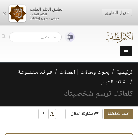
تطبيق الكلم الطيب
تنزيل التطبيق
×
الكلم الطيب
مجاني - بدون إعلانات
الرئيسية
بحوث ومقالات | المقالات
فـوائـد مـتـنــوعـة
مقالات للشباب
كلماتك ترسم شخصيتك
A
أضف للمفضلة
مشاركة المقال
-
+