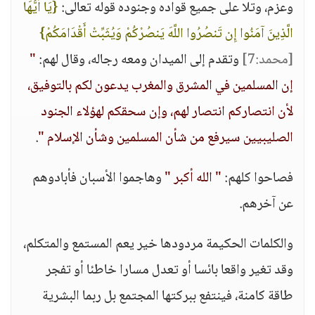
وعزم، وتلا على جميع قواده وجنوده قوله تعالى:
{يَا أَيُّهَا
الَّذِينَ آمَنُوا إِن تَنصُرُوا اللَّهَ يَنصُرْكُمْ وَيُثَبِّتْ أَقْدَامَكُمْ}
[محمد:7]
وتقدم إلى الميدان ومعه رجاله، وقال لهم:
"
إن المسلمين في المشرق والمغرب يدعون لكم بالتوفيق،
لأن انتصاركم انتصار لهم، وإن سحقكم لهؤلاء الجنود
الصليبيين سيرفع من شأن المسلمين وشأن الإسلام "
.
فصاحوا كلهم:
" الله أكبر "
وهاجموا الأسبان فأبادوهم
عن آخرهم.
والكلمات الحكيمة مردودها خير يعم المستمع والمتكلم،
وقد تغير واقعا بائسا أو تعدل مسارا خاطئا أو تفجر
طاقة كامنة، فينتفع ببركتها المجتمع بل ربما البشرية