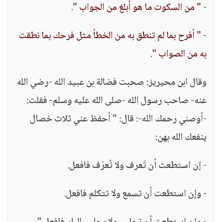
-
" من السكوت ما هو أبلغ من الجواب "
.
-
" أفرح بما لم تنطق به من الخطأ مثل فرحك بما نطقت
به من الصواب "
.
وقال ابن محيريز: صحبت فضالة بن عبيد الله -رضي الله
عنه- صاحب رسول الله -صلى الله عليه وسلم- فقلت:
-أوصني رحمك الله-: قال: " أحفظ عني ثلاث خصال
ينفعك الله بهن:
- إن استطعت أن تَعرف ولا تُعرَف فافعل.
- وإن استطعت أن تسمع ولا تتكلم فافعل.