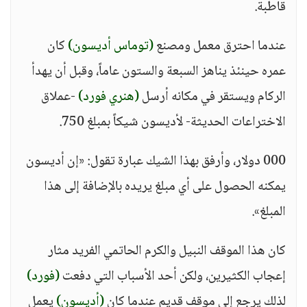
قاطبة.
عندما احترق معمل ومصنع
(توماس أديسون)
كان
عمره حينئذ يناهز السبعة والستون عاماً، وقبل أن يهدأ
الركام ويستقر في مكانه أرسل
(هنري فورد)
-عملاق
الاختراعات الحديثة- لأديسون شيكاً بمبلغ 750.
000 دولار، وأرفق بهذا الشيك عبارة تقول: «إن أديسون
يمكنه الحصول على أي مبلغ يريده بالإضافة إلى هذا
المبلغ».
كان هذا الموقف النبيل والكرم الحاتمي الفريد مثار
إعجاب الكثيرين، ولكن أحد الأسباب التي دفعت
(فورد)
لذلك يرجع إلى موقف قديم عندما كان
(أديسون)
يعمل