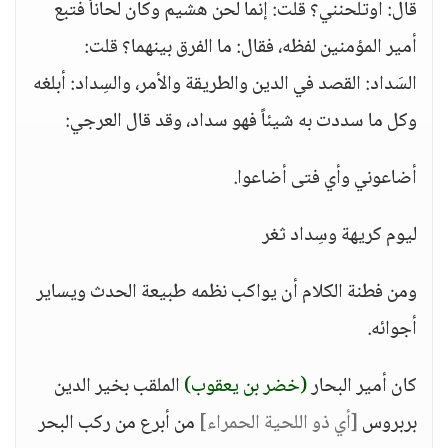
قال: أوتلحنني؟ قلت: إنما لحن هشيم وكان لحاناً فتبع
أمير المؤمنين لفظه، فقال: ما الفرق بينهما؟ قلت:
السَداد: القصد في الدين والطريقة والأمر، والسِداد: أبلغه
وكل ما سددت به شيئاً فهو سداد، وقد قال العرجي:
أضاعوني وأي فتى أضاعوا.
ليوم كريهة وسِداد ثغر
ومن فطنة الكلام أن يواكب نظمه طبيعة الحدث ويساير
أجوائه.
كان أمير البحار
(خضر بن يعقوب)
الملقب بخير الدين
بربروس
[أي ذو اللحية الحمراء]
من أبرع من ركب البحر