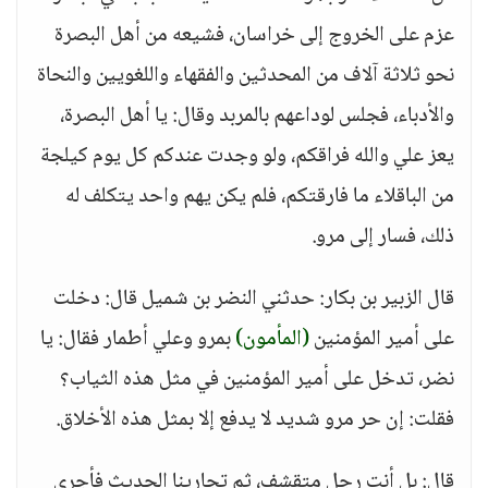
عزم على الخروج إلى خراسان، فشيعه من أهل البصرة
نحو ثلاثة آلاف من المحدثين والفقهاء واللغويين والنحاة
والأدباء، فجلس لوداعهم بالمربد وقال: يا أهل البصرة،
يعز علي والله فراقكم، ولو وجدت عندكم كل يوم كيلجة
من الباقلاء ما فارقتكم، فلم يكن يهم واحد يتكلف له
ذلك، فسار إلى مرو.
قال الزبير بن بكار: حدثني النضر بن شميل قال: دخلت
على أمير المؤمنين
(المأمون)
بمرو وعلي أطمار فقال: يا
نضر، تدخل على أمير المؤمنين في مثل هذه الثياب؟
فقلت: إن حر مرو شديد لا يدفع إلا بمثل هذه الأخلاق.
قال: بل أنت رجل متقشف، ثم تجارينا الحديث فأجرى