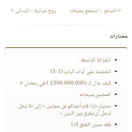
<-السـابق ::
استمتع بحياتك
روح شبابية
:: التـــالى->
مختارات
الخزانة التاسعة..
الحديث على آيات الباب (1-3)
كيف حال الـ (1300.000.000 ) في رمضان ؟!
المحسن سبحانه
حديث «إذا قام أحدكم من مجلس..» إلى «لا يحل
لرجل أن يفرق بين اثنين..»
فقه حسن الخلق (٥)