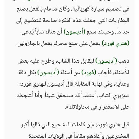
في تصميم سيارة كهربائية، وكان قد قام بالفعل بصنع
البطاريات التي جعلت هذه الفكرة صالحة للتطبيق إلى
حد ما، وحينئذ سمع
(أديسون)
أن هناك شاباً يُدعى
(هنري فورد)
يعمل على صنع محرك يعمل بالجازولين.
ذهب
(أديسون)
ليقابل هذا الشاب، وطرح عليه بعض
الأسئلة، فأجاب
(فورد)
عن أسئلة
(أديسون)
بكل دقة
وعناية، وفي نهاية المقابلة قال أديسون لـهنري فورد:
«عزيزي الشاب، أعتقد أنك ستحقق شيئاً، وأنا أشجعك
على الاستمرار في محاولاتك».
قال هنري فورد: «إن كلمات التشجيع التي قالها أكبر
المخترعين وأعلاهم مقاماً في الولايات المتحدة