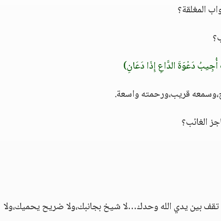
اب المغلقة؟
ب؟
ٌ أُجِيبُ دَعْوَةَ الدَّاعِ إِذَا دَعَانِ)
وح،وسمعه قريب،ورحمته واسعة.
جز الغائب؟
قف بين يدي الله وحدك…لا شيخ بجانبك،ولا ضريح يحميك،ولا