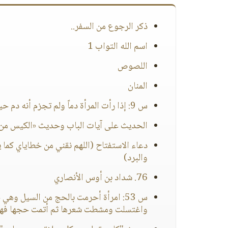
ذكر الرجوع من السفر..
اسم الله التواب 1
اللصوص
المنان
س 9: إذا رأت المرأة دماً ولم تجزم أنه دم حيض فما حكم صيامها ذلك اليوم؟
الحديث على آيات الباب وحديث «الكيس من 
دعاء الاستفتاح (اللهم نقني من خطاياي كما 
والبرد)
76. شداد بن أوس الأنصاري
س 53: امرأة أحرمت بالحج من السيل 
واغتسلت ومشطت شعرها ثم أتمت حجها فه