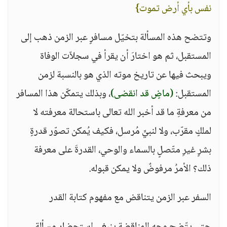
نفس بأي أرض تموت}
وتتضح هذه المسألة بتخيّل مسافرٍ عبر الزمن ذهب إلى
المستقبل، ثم هو اختارَ أن يقرأ في سجلاّت الوفاة
ويبحث فيها عن تاريخ موته الذي هو بالنسبة لزمن
المستقبل:
(ماضٍ قد انقضى)
، وبذلك يتمكّن هذا المسافر
من معرفةِ ما قد أخبر الله تعالى باستحالة معرفته لا
لملكٍ مقرّب، ولا لنبيٍّ مُرسل، فكيف يُمكن تصوّر قدرةٍ
بشرٍ غيرِ متّصلٍ بالسماء والوحي، القدرةَ على معرفة
ذلك؟ الأمرُ مرفوضٌ ولا يمكن قبوله.
السفر عبر الزمن يتناقض مع مفهوم كتابة القدر