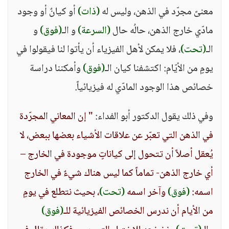
معنىً مجرّد في الذهن، وليس له
(ذات)
أو كيانٌ أو وجود
مادّي خارج الذهن، حالُه حال
(السرعة)
و الـ
(فوق)
و
الـ
(تحت)
، فلا يمكن لأهل الفيزياء أن يأتوا لنا فيقولوا في
يومٍ من الأيّام: اكتشفنا كيان الـ
(فوق)
وأمكننا دراسة
خصائص هذا الوجود المادّي له فيزيائياً.
وفي ذلك يقول الدكتور أبو الفداء:
" إن المعاني المجرّدة
في الذهن التي تعبّر عن علاقات الأشياء بعضها ببعض، لا
يُعقل أصلاً أن تتحول إلى كياناتٍ موجودة في الخارج –
أي خارج الذهن- تماماً كما ليس هناك شيءٌ في الخارج
اسمه:
(فوق)
وآخر اسمه
(تحت)
، بحيث نتطلع في يومٍ
من الأيام أن ندرس الخصائص الفيزيائية للـ
(فوق)