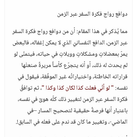
دوافع رواج فكرة السفر عبر الزمن
مما يُذكر في هذا المقام: أن من دوافع رواج فكرة السفر
عبر الزمن، الدافع النفسانيّ الذي لا يمكن إغفاله، فالبعض
يمرّ بمعضلاتٍ ومشكلاتٍ وويلاتٍ في حياته، فيتمنّى لو
لم يحدث له ذلك، أو أنه يتجرّع كأساً مريرةً صنعتْها
قراراته الخاطئة، واختياراتُه غير الموفّقة، فيقول في
نفسه:
" لو أنّي فعلت كذا لكان كذا وكذا "
، ثم توافقُ
فكرة السفر عبر الزمن لتغيير ذلك كلّه هوىً في نفسه،
باعتبار أنها فرصةٌ حقيقية لتصحيح المسار –في
الماضي-، وتغيير ما كان قد ندم على فعله في السابق!.