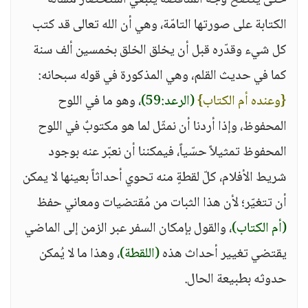
حتى يتّضح وجه المناقضة ينبغي استحضار مسألة
الكتابة على صورتها التامّة، وهي أن الله تعالى قد كتب
كل شيء وقدّره قبل أن يخلق الخلق بخمسين ألف سنة
كما في حديث القلم، وهي المذكورة في قوله سبحانه:
{وعنده أم الكتاب}
(الرعد:59)
، وهو ما في اللوح
المحفوظ، وإذا أردنا أن نمثّل لما هو مكتوبٌ في اللوح
المحفوظ تمثيلاً حسّياً، فيمكننا أن نعبّر عنه بوجود
شريط الأفلام، كلّ لقطةٍ منه تحوي أحداثاً بعينها لا يمكن
أن تتغيّر؛ لأن هذا الثبات من مُقتضيات ومعاني حفظ
(أم الكتاب)
، والقول بإمكان السفر عبر الزمن إلى الماضي
يقتضي تغيير أحداث هذه
(اللقطة)
، وهذا ما لا يُمكن
حدوثه بطبيعة الحال.