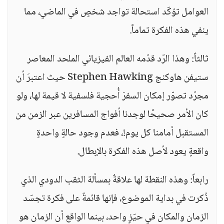
العوامل تؤكّد استحالة تواجد شخصٍ في الماضي، مما
ينفي هذه الفكرة تماماً.
ثالثاً: وهذا الرّد قدّمه العالم الفيزيائي الملحد المعاصر
ستيفن هاوكنج Stephen Hawking حيث اعتبرَ أن
مجرّد تصوّر إمكان السفرَ أُحجية فلسفية لا قيمة لها، ولو
كان الأمر صحيحًا لوجدنا أفواج المسافرين عبر الزمن من
المستقبل أمامنا كل يوم!، فعدم وجود حالةٍ واحدةٍ
واقعةٍ يعود لأصل هذه الفكرة بالإبطال.
رابعاً: وهذه النقطة لها علاقةٌ بمسألة الثقب الدودي الذي
ذُكرت في بداية الموضوع، فإنها قائمةٌ على فكرة تجسّد
الزمان والمكان في حيّزٍ واحد، بينما الواقع أن الزمان هو