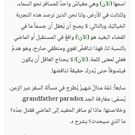
اسمها
(الآن)
وهي مقياسٌ واحدٌ للمسافر نحو السماء،
وللثابت في الأرض، ولنا نحن الذين نرصد هذه التجربة
الخياليّة، وبالتالي: لا يصح أن يُعقل أن جسماً ما في
الفضاء البعيد هو
(الآن!)
واقعٌ في المستقبل أو الماضي
بالنسبة لنا، فهذا تناقضٌ لغوي ومنطقي صارخ، وهو هدمٌ
فعلي لمعنى كلمة:
(الآن)
! لا يحتاج العاقل أن يكون
فيلسوفاً حتى يُدرك حقيقةَ تناقضها.
سابعاً: ثمّة مثالٌ شهيرٌ يُطرح في مسألة السفر عبر الزمن،
يُسمّى: مفارقة الجد grandfather paradox،
وخلاصتها: ماذا لو سافر الحفيد إلى الماضي فقتل جدّه؟
ما الذي سيحدث؟ يشرح د.