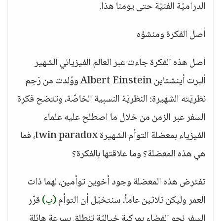
الدراميّة الفنيّة حتى يومنا هذا.
أصل الفكرة ومنشؤه
أصل هذه الفكرة جاءت عبر العالم الفيزيائي الشهير
ألبرت أينشتاين Albert Einstein ووُلدت من رَحِم
نظريّته الشهيرة: النظريّة النسبية الخاصّة، وتتضح فكرة
السفر عبر الزمن من خلال ما اصطلح عليه علماء
الفيزياء بمعضلة التوأم الشهيرة twin paradox، فما
هي هذه المعضلة؟ وما علاقتها بالفكرة؟
تفترض هذه المعضلة وجود أخوين توأمين، لهما ذات
العمر وليكن ثلاثين عاماً، سنتخيّل أن التوأم
(ب)
قرّر
السفر نحو الفضاء بمركبةٍ خياليّةٍ تنطلق بسرعةٍ هائلة