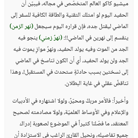
ميشيو كاكو العالم المتخصّص في مجاله، فيبيّن أن
الحفيد اليوم لو امتلك التقنية والطاقة الكافية للسفر إلى
الماضي ليقتل جده، فإن قراره اليوم سيجعل
(نهر الزمن)
ينقسم إلى نهرين في الماضي!!:
(نهرٌ زمني)
ينجو فيه
الجد من الموت وفيه يولد الحفيد، ونهرٌ موازٍ يموت فيه
الجد ولن يولد الحفيد، أي أن الكون تناسخ في الماضي
إلى نسختين بسبب حادثةٍ ستحدث في المستقبل!، وهذا
تناقضٌ عقلي في غاية البطلان.
وأخيراً: فالأمر مربكٌ ومحيّرٌ، ولولا اشتهاره في الأدبيات
والإعلام وفي الأوساط العلميّة، ولولا مصادمته لصحيح
المعتقد، ما فصّلنا كثيراً في الموضوع لصعوبة إدراك
جميع تفاصيله، ونحيل القارئ الراغب في الاستزادة أن