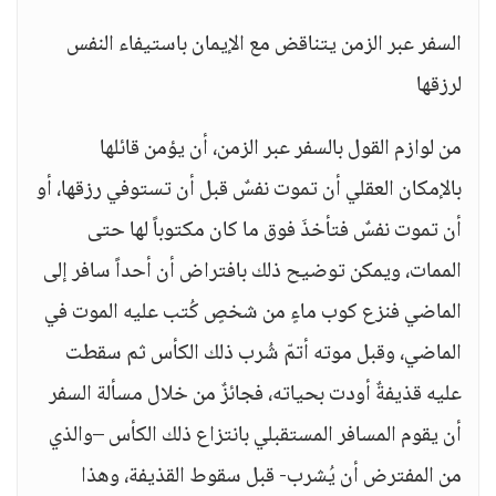
السفر عبر الزمن يتناقض مع الإيمان باستيفاء النفس
لرزقها
من لوازم القول بالسفر عبر الزمن، أن يؤمن قائلها
بالإمكان العقلي أن تموت نفسٌ قبل أن تستوفي رزقها، أو
أن تموت نفسٌ فتأخذَ فوق ما كان مكتوباً لها حتى
الممات، ويمكن توضيح ذلك بافتراض أن أحداً سافر إلى
الماضي فنزع كوب ماءٍ من شخصٍ كُتب عليه الموت في
الماضي، وقبل موته أتمّ شُرب ذلك الكأس ثم سقطت
عليه قذيفةٌ أودت بحياته، فجائزٌ من خلال مسألة السفر
أن يقوم المسافر المستقبلي بانتزاع ذلك الكأس –والذي
من المفترض أن يُشرب- قبل سقوط القذيفة، وهذا