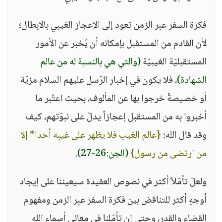
فكرة السفر عبر الزمن تعود إلى الإعجاز الغيبي بالإبطال؛
لأن القادم من المستقبل بإمكانه أن يُخبر عن الأمور
المستقبليّة الغيبيّة
(والتي هي بالنسبة له من عالم
الشهادة)
، فلا يكون في إخبار الرّسل عليهم السلام مزيّة
أو خصيصةً خرجوا بها عن المألوف، بحيث اعتُبر ما
أخبروا به من المستقبل إعجازاً يدلّ على نبوّتهم، كيف
وقد قال الله:
{عالم الغيب فلا يظهر على غيبه أحدا* إلا
من ارتضى من رسول}
(الجن:26-27)
.
ولعلّ تأمّلاً أكثر في نصوص العقيدة سيعيننا على إيجاد
أوجهٍ أكثر للتناقض بين فكرة السفر عبر الزمن ومفهوم
القضاء والقدر، وحتى إن تأمّلنا في معاني أسماء الله