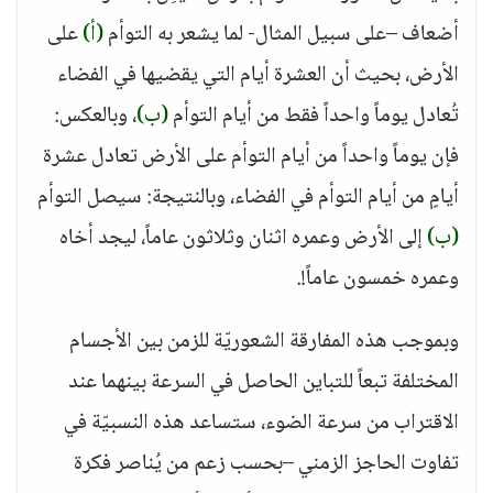
أضعاف –على سبيل المثال- لما يشعر به التوأم
(أ)
على
الأرض، بحيث أن العشرة أيام التي يقضيها في الفضاء
تُعادل يوماً واحداً فقط من أيام التوأم
(ب)
، وبالعكس:
فإن يوماً واحداً من أيام التوأم على الأرض تعادل عشرة
أيامٍ من أيام التوأم في الفضاء، وبالنتيجة: سيصل التوأم
(ب)
إلى الأرض وعمره اثنان وثلاثون عاماً، ليجد أخاه
وعمره خمسون عاماً!.
وبموجب هذه المفارقة الشعوريّة للزمن بين الأجسام
المختلفة تبعاً للتباين الحاصل في السرعة بينهما عند
الاقتراب من سرعة الضوء، ستساعد هذه النسبيّة في
تفاوت الحاجز الزمني –بحسب زعم من يُناصر فكرة