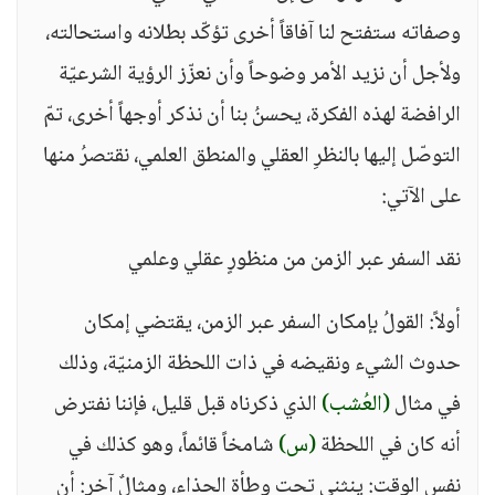
وصفاته ستفتح لنا آفاقاً أخرى تؤكّد بطلانه واستحالته،
ولأجل أن نزيد الأمر وضوحاً وأن نعزّز الرؤية الشرعيّة
الرافضة لهذه الفكرة، يحسنُ بنا أن نذكر أوجهاً أخرى، تمّ
التوصّل إليها بالنظرِ العقلي والمنطق العلمي، نقتصرُ منها
على الآتي:
نقد السفر عبر الزمن من منظورٍ عقلي وعلمي
أولاً: القولُ بإمكان السفر عبر الزمن، يقتضي إمكان
حدوث الشيء ونقيضه في ذات اللحظة الزمنيّة، وذلك
في مثال
(العُشب)
الذي ذكرناه قبل قليل، فإننا نفترض
أنه كان في اللحظة
(س)
شامخاً قائماً، وهو كذلك في
نفس الوقت: ينثني تحت وطأة الحذاء، ومثالٌ آخر: أن