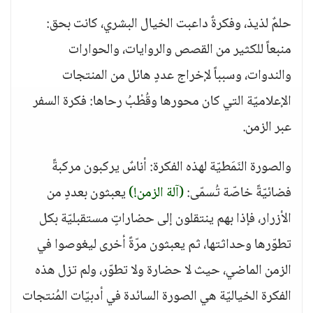
حلمٌ لذيذ، وفكرةٌ داعبت الخيال البشري، كانت بحق:
منبعاً للكثير من القصص والروايات، والحوارات
والندوات، وسبباً لإخراج عددٍ هائل من المنتجات
الإعلاميّة التي كان محورها وقُطْبُ رحاها: فكرة السفر
عبر الزمن.
والصورة النَمَطيّة لهذه الفكرة: أناسٌ يركبون مركبةً
فضائيّةً خاصّة تُسمّى:
(آلة الزمن!)
يعبثون بعددٍ من
الأزرار، فإذا بهم ينتقلون إلى حضاراتٍ مستقبليّة بكل
تطوّرها وحداثتها، ثم يعبثون مرّةً أخرى ليغوصوا في
الزمن الماضي، حيث لا حضارة ولا تطوّر، ولم تزل هذه
الفكرة الخياليّة هي الصورة السائدة في أدبيّات المُنتجات