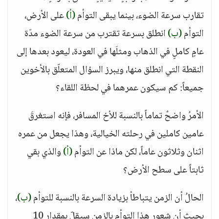
تقارب سرعة الضوء، بينما يبقى التوأم
(أ)
على الأرض،
التوأم
(ب)
انطلق بسرعة تقترب من سرعة الضوء مدّة
عامٍ كاملٍ في الذهاب ومثلَها في العودة، ليعود بعدها إلى
النقطة التي انطلق منها، ويبرز السؤال المتعلّق بالأخوين
جميعاً: كم سيكون عمرهما في لحظة اللقاء؟
الأمرُ واضحٌ تماماً بالنسبة للأخ المسافر، فإنه استغرقَ
عامين كاملين في رحلته الخيالية، وهذا يجعل من عمره
اثنان وثلاثون عاماً، لكن ماذا عن التوأم
(أ)
والذي بقي
ثابتاً على سطح الأرض؟
الحالُ أن الزمن يتباطأ بزيادة السرعة بالنسبة للتوأم
(ب)
،
بحيث أن شعور هذا التوأم بالزمن سيقِلّ بمقدار 10