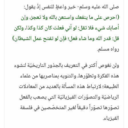
صلى الله عليه وسلم- خير واعظٍ للنفس إذْ يقول:
(احرص على ما ينفعك واستعن بالله ولا تعجز، وإن
أصابك شيء فلا تقل: لو أني فعلت كان كذا وكذا، ولكن
قل: قدر الله وما شاء فعل؛ فإن لو تفتح عمل الشيطان)
رواه مسلم.
ولن نغوص أكثر في التعريف بالجذور التاريخيّة لنشوء
هذه الفكرة وتطوّرها، والتنويه بمناصريها من علماء
الطبيعة؛ لارتباط هذه المسألة بالعديد من المعادلات
الرياضيّة والتصوّرات الفيزيائيّة التي يصعب بالفعل
تصوّرها تصوّراً دقيقاً لغير المتخصّصين في فلسفة
الفيزياء.