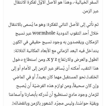
السفر الخيالية-، وهذا هو الأصل الأوّل لفكرة الانتقال
عبر الزمن.
ثم نأتي إلى الأصل الثاني للفكرة: وهو ما يُسمى بالانتقال
خلال أحد الثقوب الدودية wormhole عبر نسيج
الزمكان، ويقصدون به وجود نسيج حقيقي في الكون
يتداخل فيه البعد الزماني مع الأبعاد المكانية الثلاثة:
الطول والعرض والارتفاع x y z، ومن استطاع دخول
هذا الثقب، أمكنه أن يُسافر عبر الزمن إلى الأمام أو إلى
الخلف!، نحو المستقبل مهما كان بعيداً، أو في الماضي
وإن كان سحيقاً، ومن لوازم هذه الفرضيّة أن يُصبح
للزمان وجود ماديّ نستطيع أن نُدركه بأبصارنا وأسماعنا
وبقيّة حواسّنا، وليس مجرّد الشعور بالزمن وبانقضائه!.