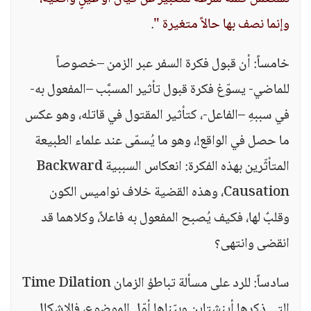
وإنما نصف بها حالاً متغيرة "
.
خامساً: أن قبول فكرة السفر عبر الزمن –خصوصاً
للماضي- يسوّغ فكرة قبول تأثير المسبَّب –المفعول به-
في سببهِ –الفاعل-، كتأثير المقتول في قاتله، وهو عكس
ما حصل في الواقع!، وهو ما يُسمّى عند علماء الطبيعة
المتأثّرين بهذه الفكرة: انعكاس السببية Backward
Causation، وهذه القضية خلاف نواميس الكون
وقلبٌ لها، فكيف يُصبح المفعول به فاعلاً، وكلاهما قد
انقضى وانتهى؟
سادساً: للرد على مسألة تباطؤ الزمان Time Dilation
التي ذكرها أينشتاين وبيّناها أوّل الموضوع، فالإشكال