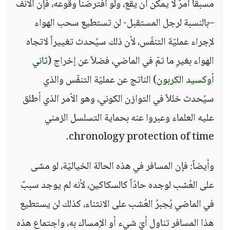
مسبقاً أمرٌ لا يمكن أن يقع، ولو افترضنا وقوعه، فإن الأنفَ
–بالنسبة لرجل المستقبل- لن تستطيع سحب الهواء
لإجراء عمليّة التنفّس، لأن ذلك سيُحدث تغييراً لاتجاه
الهواء بغيرِ ما تمّ في الماضي، فضلاً عن إخراج
(ثاني
أوكسيد الكربون)
الناتج عن عمليّة التنفّس والذي
سيُحدث خللاً في التوازن الكوني، وهو الأمر الذي أطلق
عليه العلماء وعبروا عنه بحماية التسلسل الزمني
chronology protection of time.
وأيضاً: فإن المسافر في هذه الحالة الخياليّة، لو مشى
على العُشب لوجده حادّاً كالسكاكين، لأنه لم يوجد سببٌ
في الماضي يُجبرُ العُشب على الانثناء، كذلك لن يستطيع
هذا المسافر تناول أيّ شيء أو الإمساك به، واجتماع هذه