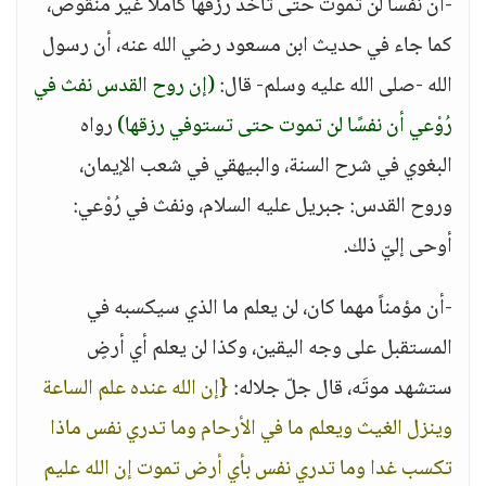
-أن نفساً لن تموت حتى تأخذ رزقها كاملاً غير منقوص،
كما جاء في حديث ابن مسعود رضي الله عنه، أن رسول
الله -صلى الله عليه وسلم- قال:
(إن روح القدس نفث في
رُوْعي أن نفسًا لن تموت حتى تستوفي رزقها)
رواه
البغوي في شرح السنة، والبيهقي في شعب الإيمان،
وروح القدس: جبريل عليه السلام، ونفث في رُوْعي:
أوحى إليّ ذلك.
-أن مؤمناً مهما كان، لن يعلم ما الذي سيكسبه في
المستقبل على وجه اليقين، وكذا لن يعلم أي أرضٍ
ستشهد موتَه، قال جلّ جلاله:
{إن الله عنده علم الساعة
وينزل الغيث ويعلم ما في الأرحام وما تدري نفس ماذا
تكسب غدا وما تدري نفس بأي أرض تموت إن الله عليم