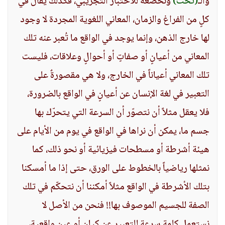
والـ
(تحت)
ونخضعه للاختبار التجريبي، فكذلك يقال في
كلٍ من الفراغ والزمان، المعاني اللغوية المجردة لا وجود
لها خارج الذهن، وإنما يوجد في الواقع ما تُعبر عنه تلك
المعاني من أعيانٍ أو صفاتٍ أو أحوالٍ وعلاقات، فليست
تلك المعاني أعياناً في الخارج، ولا هي مقصورةٌ على
التعبير في لغة الإنسان عن أعيانٍ في الواقع بالضرورة،
فلا يعقل مثلاً أن نتصوّر أن السرعة التي يتحرّك بها
جسم ما، يمكن أن نراها في الواقع في يوم من الأيام على
هيئة أشرطة أو مسطحات فيزيائية أو نحو ذلك، كما
نمثلها رياضياً بالخطوط على الورق، حتى إذا ما أمسكنا
بتلك الأشرطة في الواقع مثلاً أمكننا أن نتحكّم في تلك
الصفة للجسيم الموصوف بها!! فنحن من الأصل لا
نستعمل كلمة سرعة للتعبير عن كيان أو عينٍ واقعية،