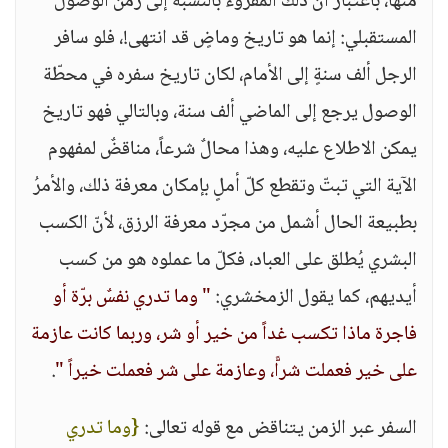
منها، باعتبار أن ذلك المقروء بالنسبة إلى زمن الوصول
المستقبلي: إنما هو تاريخ وماضٍ قد انتهى!، فلو سافر
الرجل ألف سنةٍ إلى الأمام، لكان تاريخ سفره في محطّة
الوصول يرجع إلى الماضي ألف سنة، وبالتالي فهو تاريخ
يمكن الاطلاع عليه، وهذا محالٌ شرعاً، مناقضٌ لمفهوم
الآية التي تبتّ وتقطع كلّ أملٍ بإمكان معرفة ذلك، والأمرُ
بطبيعة الحال أشمل من مجرّد معرفة الرزق، لأنّ الكسب
البشري يُطلق على العباد، فكلّ ما عملوه هو من كسب
أيديهم، كما يقول الزمخشري:
" وما تدري نفسٌ برّة أو
فاجرة ماذا تكسب غداً من خير أو شر، وربما كانت عازمة
على خير فعملت شراًّ، وعازمة على شر فعملت خيراً "
.
السفر عبر الزمن يتناقض مع قوله تعالى:
{وما تدري