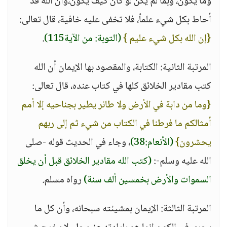
وما يكون، وبما لم يكن لو كان كيف يكون،وأن الله قد
أحاط بكل شيء علماً، فلا تخفى عليه خافية، قال تعالى:
{إن الله بكل شيء عليم }
(التوبة: من الآية115)
.
المرتبة الثانية: الكتابة، والمقصود بها الإيمان أن الله
كتب مقادير الخلائق كلها في كتاب عنده، قال تعالى:
{وما من دابة في الأرض ولا طائر يطير بجناحيه إلا أمم
أمثالكم ما فرطنا في الكتاب من شيء ثم إلى ربهم
يحشرون}
(الأنعام:38)
، وجاء في الحديث قوله -صلى
الله عليه وسلم-:
(كتب الله مقادير الخلائق قبل أن يخلق
السموات والأرض بخمسين ألف سنة)
رواه مسلم.
المرتبة الثالثة: الإيمان بمشيئته سبحانه، وأن كل ما