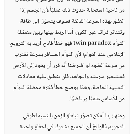
من ناحية استحالة حدوث ذلك عمليّاً لأن الجسم إذا
انطلق بهذه السرعة الفائقة فسوف يتحوّل إلى طاقة،
وتتناثر ذرّاته عبر الكون، أما الربط بينها وبين معضلة
التوأم twin paradox فهو خطأٌ فادح أُريد به الترويج
الإعلامي عند العوام؛ لأن التوأم المسافر بسرعة تقترب
من سرعة الضوء لو افترضنا أنّه قرر أن يعود إلى الأرض
فستتغيّر سرعته واتجاهه، فلن تنطبق عليه معادلات
النسبية الخاصة، وهذا يوضح خطأ فكرة معضلة التوأم
من الأساس علميًا ورياضيًا.
ومنها: إذا أمكن تصوّر تباطؤ الزمن بالنسبة لطرفي
التجربة، فالواقعُ أن الجميع يشترك في لحظةٍ واحدة