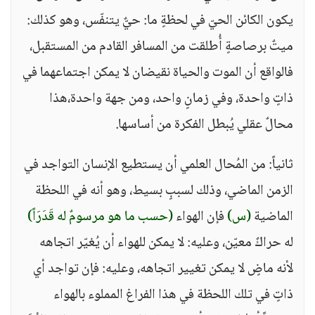
يكون الكائن الحيّ في لحظةٍ ما: حيٌّ يتنفّس، وهو كذلك:
ميتٌ برصاصةٍ أُطلقت من المسافر القادم من المستقبل،
فالواقع أن الموت والحياة نقيضان لا يمكن اجتماعهما في
ذاتٍ واحدة، وفي زمانٍ واحد، ومن جهة واحدة،هذا
محالٌ عقلي يُبطل الفكرة من أساسها.
ثانياً: من المُحال العلمي أن يستطيع الإنسان التواجد في
الزمن الماضي، وذلك لسببٍ بسيط، وهو أنه في اللحظة
الماضية
(س)
فإن الهواء
(حسب ما هو مرسومٌ له قَدَرَاً)
له حراكٌ معيّن، وعليه: لا يمكن للهواء أن يُغيّر اتجاهه
لأنه ماضٍ لا يمكن تغيير اتجاهه، وعليه: فإن تواجد أي
ذاتٍ في تلك اللحظة في هذا الفراغ المملوء بالهواء