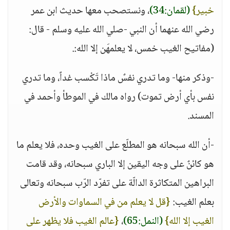
خبير}
(لقمان:34)
، ونستصحب معها حديث ابن عمر
رضي الله عنهما أن النبي -صلي الله عليه وسلم - قال:
(مفاتيح الغيب خمس، لا يعلمهَن إلا الله:.
-وذكر منها- وما تدري نفسٌ ماذا تَكْسب غداً، وما تدري
نفس بأي أرض تموت) رواه مالك في الموطأ وأحمد في
المسند.
-أن الله سبحانه هو المطلّع على الغيب وحده، فلا يعلم ما
هو كائنٌ على وجه اليقين إلا الباري سبحانه، وقد قامت
البراهين المتكاثرة الدالّة على تفرّد الرّب سبحانه وتعالى
بعلم الغيب:
{قل لا يعلم من في السماوات والأرض
الغيب إلا الله}
(النمل:65)
،
{عالم الغيب فلا يظهر على