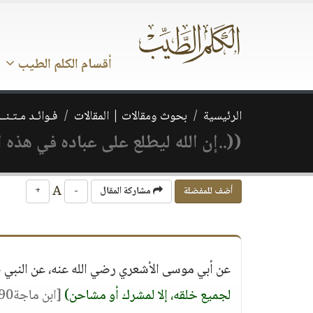
أقسام الكلم الطيب
الرئيسية
بحوث ومقالات | المقالات
فـوائـد مـتـنــ
((..إن الله ليطلع على عباده في هذه الل
A
أضف للمفضلة
مشاركة المقال
-
+
عن أبي موسى الأشعري رضي الله عنه، عن النبي ص
لجميع خلقه، إلا لمشرك أو مشاحن)
[ابن ماجة1390، وابن أبي عاصم، واللالكائي]