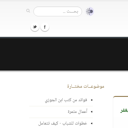
موضوعــات مختــارة
فوائد من كتب ابن الجوزي
غفر
أعمال مثمرة
خطوات للشباب - كيف تتعامل