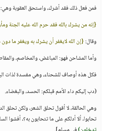
فمن فعل ذلك فقد أشرك، واستحق العقوبة وهي: عدم
{إنه من يشرك بالله فقد حرم الله عليه الجنة ومأو
وقال:
{إن الله لايغفر أن يشرك به ويغفر ما دون
وأما المشاحن فهو: المباغض، والمخاصم، والمقاطع،
فكل هذه أوصاف للشحناء، وهي مفسدة لذات البي
(دب إليكم داء الأمم قبلكم: الحسد، والبغضاء.
وهي الحالقة، لا أقول تحلق الشعر، ولكن تحلق ال
تحابوا، ألا أدلكم على ما تتحابون به؟، أفشوا الس
تدخلون)
في مسلم].