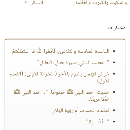
والمَلَكوتِ والكِبرياء والعَظَمة
:: التـــالى->
مختارات
القاعدة السادسة والثلاثون: فَاتَّقُوا اللَّهَ مَا اسْتَطَعْتُمْ
" المطلب الثاني : سيرة بطـل الأبطال "
خزائن الإيمان باليوم بالآخر ( الخزانة الأولى) (القسم
الأول)
حديث "خط النبي ﷺ خطوطًا.." ، "خط النبي ﷺ
خطًا مربعًا.."
اعتماد الحساب أم رؤية الهلال
" النُّصْـــرَة "