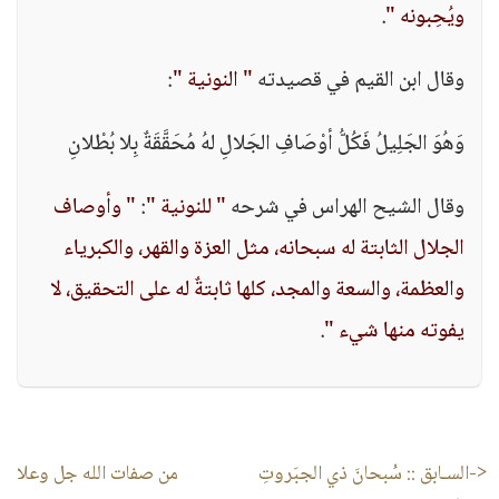
ويُحِبونه "
.
وقال ابن القيم في قصيدته
" النونية "
:
وَهُوَ الجَلِيلُ فَكُلُّ أوْصَافِ الجَلالِ لهُ مُحَقَّقَةٌ بِلا بُطْلانِ
وقال الشيح الهراس في شرحه
" للنونية "
:
" وأوصاف
الجلال الثابتة له سبحانه، مثل العزة والقهر، والكبرياء
والعظمة، والسعة والمجد، كلها ثابتةٌ له على التحقيق، لا
يفوته منها شيء "
.
<-السـابق ::
سُبحانَ ذي الجبَروتِ
من صفات الله جل وعلا