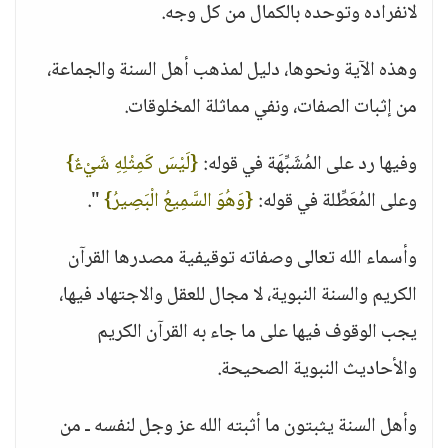
لانفراده وتوحده بالكمال من كل وجه.
وهذه الآية ونحوها، دليل لمذهب أهل السنة والجماعة،
من إثبات الصفات، ونفي مماثلة المخلوقات.
وفيها رد على المُشَبِّهَة في قوله:
{لَيْسَ كَمِثْلِهِ شَيْءٌ}
وعلى المُعَطِّلة في قوله:
{وَهُوَ السَّمِيعُ الْبَصِيرُ}
".
وأسماء الله تعالى وصفاته توقيفية مصدرها القرآن
الكريم والسنة النبوية، لا مجال للعقل والاجتهاد فيها،
يجب الوقوف فيها على ما جاء به القرآن الكريم
والأحاديث النبوية الصحيحة.
وأهل السنة يثبتون ما أثبته الله عز وجل لنفسه ـ من