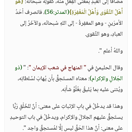
مُضافًا إلى العَبدِ بمعنى الفِعلِ منه، كقَولِه سُبحانَه:
{هُوَ
أَهْلُ التَّقْوَى وَأَهْلُ الْمَغْفِرَةِ}
(المدثر:56)
، فانصرف أحَدُ
الأمرَينِ - وهو المغفِرةُ - إلى اللهِ سُبحانَه، والآخَرُ إلى
العبادِ، وهو التَّقوى.
واللهُ أعلم ".
وقال الحليميُّ في
" المنهاج في شعب الإيمان "
: "
(ذو
الجَلالِ والإكرام)
: معناه المستَحِقُّ بأن يُهابَ لسُلطانِه،
ويُثنى عليه بما يَليقُ بعُلُوِّ شأنِه.
وهذا قد يدخُلُ في بابِ الإثباتِ على معنى: أنَّ للخَلْقِ رَبًّا
يستَحِقُّ عليهم الجلالَ والإكرام، ويدخُلُ في باب التوحيدِ
على معنى: أنَّ هذا الحَقَّ ليس إلَّا لمُستحِقٍّ واحِد ".