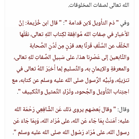
الله تعالى لصفات المخلوقات.
وفي
" ذم التأويل لابن قدامة "
:
" قال ابن خُزَيمة: إنَّ
الأخبار في صِفاتِ الله مُوافِقة لكِتاب اللهِ تعالى، نقَلَها
الخَلَفُ عن السَّلَفِ قَرنًا بعد قرْنٍ مِن لَدُنِ الصَّحابة
والتَّابعينَ إلى عَصْرِنا هذا، على سَبيلِ الصِّفاتِ للهِ تعالى،
والمعرفةِ والإيمانِ به، والتَّسليمِ لِما أخبَرَ اللهُ تعالى في
تنزيلِه، ونَبيُّه الرَّسول صلى الله عليه وسلم عن كتابه، مع
اجتِناب التَّأويل والجُحود، وتَرْكِ التَّمثيل والتَّكييف "
.
وقال:
" وقال بَعضهم يروى ذلك عَن الشَّافِعِي رَحْمَة الله
عليه: آمَنتُ بِمَا جَاء عَن الله، على مُرَاد الله، وَبِمَا جَاءَ عَن
رسول الله، على مُرَاد رَسُول الله صلى الله عليه وسلم "
.