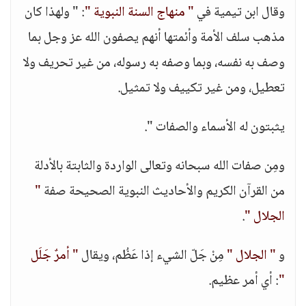
وقال ابن تيمية في
" منهاج السنة النبوية "
: " ولهذا كان
مذهب سلف الأمة وأئمتها أنهم يصفون الله عز وجل بما
وصف به نفسه، وبما وصفه به رسوله، من غير تحريف ولا
تعطيل، ومن غير تكييف ولا تمثيل.
يثبتون له الأسماء والصفات ".
ومِن صفات الله سبحانه وتعالى الواردة والثابتة بالأدلة
من القرآن الكريم والأحاديث النبوية الصحيحة صفة
"
الجلال "
.
و
" الجلال "
مِنْ جَلّ الشيء إذا عَظُم، ويقال
" أمرٌ جَلَل
"
: أي أمر عظيم.