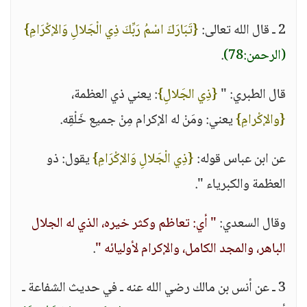
2 ـ قال الله تعالى:
{تَبَارَكَ اسْمُ رَبِّكَ ذِي الْجَلالِ وَالإكْرَامِ}
(الرحمن:78)
.
قال الطبري: "
{ذِي الجَلالِ}
: يعني ذي العظمة،
{والإكْرامِ}
يعني: ومَنْ له الإكرام مِنْ جميع خَلْقِه.
عن ابن عباس قوله:
{ذِي الْجَلالِ وَالإكْرَامِ}
يقول: ذو
العظمة والكبرياء ".
وقال السعدي:
" أي: تعاظم وكثر خيره، الذي له الجلال
الباهر، والمجد الكامل، والإكرام لأوليائه "
.
3 ـ عن أنس بن مالك رضي الله عنه ـ في حديث الشفاعة ـ