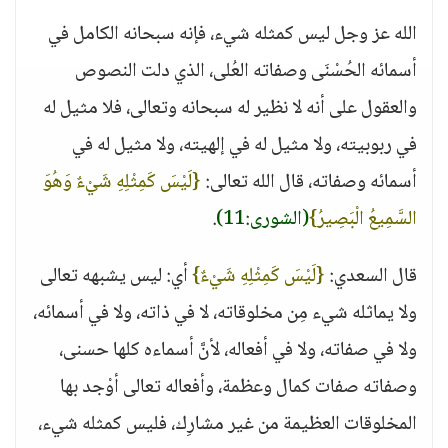
الله عز وجل ليس كمثله شيء، فإنه سبحانه الكامل في
أسمائه الحُسْنَى وصفاته العُلى، الذي دلت النصوص
والعقول على أنه لا نظير له سبحانه وتعالى، فلا مثيل له
في ربوبيته، ولا مثيل له في إلهيته، ولا مثيل له في
أسمائه وصفاته، قال الله تعالى:
{لَيْسَ كَمِثْلِهِ شَيْءٌ وَهُوَ
السَّمِيعُ الْبَصِيرُ}
(الشورى:11)
.
قال السعدي:
{لَيْسَ كَمِثْلِهِ شَيْءٌ}
أي: ليس يشبهه تعالى
ولا يماثله شيء مِن مخلوقاته، لا في ذاته، ولا في أسمائه،
ولا في صفاته، ولا في أفعاله، لأنَّ أسماءه كلها حسنى،
وصفاته صفات كمال وعظمة، وأفعاله تعالى أوْجد بها
المخلوقات العظيمة من غير مشارِك، فليس كمثله شيء،