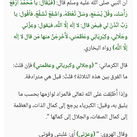
أن النبي صلى الله عليه وسلم قال:
(فيُقَال: يا مُحَمَّدُ ارْفَعْ
رَأْسَك، وقُلْ يُسْمَع، وسَلْ تُعْطَهْ، واشْفَعْ تُشَفَّعْ، فأقُول: يا
رَبِّ ائْذَنْ لي فِيمَن قال: لا إلَه إلَّا اللَّه، فيَقول: وعِزَّتي
وجَلَالِي، وكِبْرِيَائِي وعَظَمَتي، لَأُخْرِجَنَّ منها مَن قال لا إلَه
إلَّا اللَّه)
رواه البخاري.
قال الكرماني: "
(وجلالي وكبريائي وعظمتي)
فإن قلتَ:
ما الفرق بين هذه الثلاثة؟ قلتُ: قيل هي مترادفة.
وإذا أُطْلِقت على الله تعالى فالمراد لوازمها بحسب ما
يليق به، وقيل: الكبرياء يرجع إلى كمال الذات، والعظمة
إلى كمال الصفات، والجلال إلى كمالها ".
وقال الهروي: "
(وعزتي)
أي: غلبتي وقوتي.