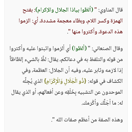
قال المناوي:
"
(ألظوا بياذا الجلال والإكرام)
: بفتح
الهمزة وكسر اللام، وبظاء معجمة مشددة، أي: الزموا
هذه الدعوة، وأكثروا منها "
.
وقال الصنعاني: "
(ألظوا)
أي ألزموا واثبتوا عليه وأكثروا
من قوله والتلفظ به في دعائكم، يقال: لظَّ بالشيء إلظاظاً
إذا لازمه وثابر عليه، وفيه أن الجلال: العظمة، وفي
الكشاف في قوله:
{ذُو الْجَلَالِ وَالْإِكْرَامِ}
الذي يُجِلَّه
الموحدون عن التشبيه بِخَلْقِه وعن أفعالهم، أو الذي يقال
له: ما أجَلَّك وأكْرمك.
وهذه الصفة من أعظم صفات الله ".