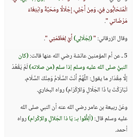
الْمُتَحَابُّون فِيَّ، وَمِنْ أَجْلِي، إِجْلَالًا ومَحَبَّةً وابْتِغَاءَ
مَرْضَاتي "
.
وقال الزرقاني:
"
(لِجَلَالِي)
أَيْ لِعَظَمَتِي "
.
5 ـ عن أم المؤمنين عائشة رضي الله عنها قالت:
(كان
النبيُّ صلى الله عليه وسلم إذا سلم (من صلاته)
لَمْ يَقْعُدْ
إلَّا مِقْدَار ما يقول: اللَّهُمَّ أَنْتَ السَّلَامُ وَمِنْكَ السَّلَام،
تَبَارَكْتَ يا ذَا الجَلَالِ وَالإِكْرَام) رواه البخاري.
وعَنْ ربيعة بن عامر رضي الله عنه أن النبي صلى الله
عليه وسلم قال:
(ألِظُّوا بـ: يَا ذا الجَلاَلِ والإكْرام)
رواه
أحمد.