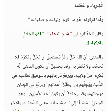
الْكِبْرِيَاء وَالْعَظَمَة.
وأما الْإِكْرَام: هُوَ مَا أكْرم أولياءه، وأصفياءه ".
وقال الخَطَّابيُّ في
" شأن الدعاء "
: "
(ذو الجَلالِ
والإكرام)
:.
والمعنى: أنَّ اللهَ جَلَّ وعَزَّ مُستَحِقٌّ أن يُجَلَّ ويُكرَمَ فلا
يُجْحَد، ولا يُكفَرَ به، وقد يحتَمِلُ أن يكونَ المعنى أنَّه
يُكرِم أهلَ ولايتِه، ويَرفَعُ دَرَجاتِهم بالتوفيقِ لطاعتِه في
الدُّنيا، ويُجِلُّهم بأن يتقَبَّلَ أعمالَهم، ويرفَعَ في الجِنانِ
دَرَجاتِهم، وقد يحتَمِلُ أن يكونَ أحدُ الأمرَيِن - وهو
الجَلالُ - مُضافًا إلى اللهِ سُبحانَه بمعنى الصِّفةِ له، والآخَرُ