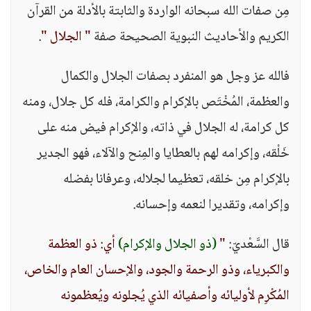
مِن صفات الله سبحانه الواردة والثابتة بالأدلة من القرآن
الكريم والأحاديث النبوية الصحيحة صفة
" الجلال "
.
فالله عز وجل هو المنفرد بصفات الجلال والكمال
والعظمة، المُخْتَص بالإكرام والكرامة، فله كل جلال، ومنه
كل كرامة، له الجلال في ذاته، والإكرام فيض منه على
خَلْقه، وإكرامه لهم بالعطايا والمِنح والآلاء، فهو الجدير
بالإكرام مِن خلقه، تعظيما لجلاله، وعرفانا بفضله
وإكرامه، وتقديرا لنعمه وإحسانه.
قال السَّعْديّ:
"
(ذو الجلال والإكرام)
أي: ذو العظمة
والكبرياء، وذو الرحمة والجود، والإحسان العام والخاص،
المُكْرِم لأوليائه وأصفيائه الذي يُجلونه ويُعظمونه