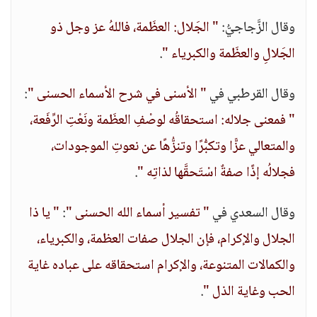
وقال الزَّجاجيُّ:
" الجَلال: العظَمة، فاللهُ عز وجل ذو
الجَلالِ والعظَمة والكبرياء "
.
وقال القرطبي في
" الأسنى في شرح الأسماء الحسنى "
:
" فمعنى جلاله: استحقاقُه لوصْفِ العظَمة ونَعْتِ الرِّفَعة،
والمتعالي عزًّا وتكبُّرًا وتنزُّهًا عن نعوتِ الموجودات،
فجلالُه إذًا صفةٌ اسْتَحقَّها لذاتِه "
.
وقال السعدي في
" تفسير أسماء الله الحسنى "
:
" يا ذا
الجلال والإكرام، فإن الجلال صفات العظمة، والكبرياء،
والكمالات المتنوعة، والإكرام استحقاقه على عباده غاية
الحب وغاية الذل "
.