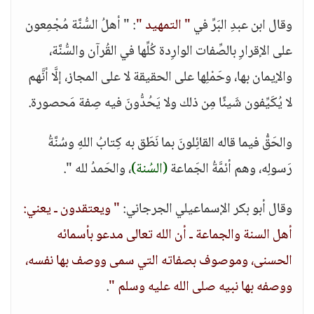
وقال ابن عبدِ البَرِّ في
" التمهيد "
: " أهلُ السُّنَّة مُجْمِعون
على الإقرارِ بالصِّفات الوارِدة كُلِّها في القُرآن والسُّنَّة،
والإيمان بها، وحَمْلِها على الحقيقة لا على المجاز، إلَّا أنَّهم
لا يُكَيِّفون شَيئًا مِن ذلك ولا يَحُدُّونَ فيه صِفة مَحصورة.
والحَقُّ فيما قاله القائِلونَ بما نَطَق به كِتابُ اللهِ وسُنَّةُ
رَسولِه، وهم أئمَّةُ الجَماعة
(السُنة)
، والحَمدُ لله ".
وقال أبو بكر الإسماعيلي الجرجاني:
" ويعتقدون ـ يعني:
أهل السنة والجماعة ـ أن الله تعالى مدعو بأسمائه
الحسنى، وموصوف بصفاته التي سمى ووصف بها نفسه،
ووصفه بها نبيه صلى الله عليه وسلم "
.