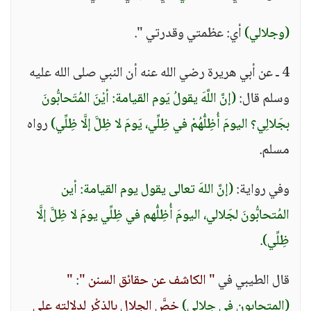
(وجلالي)
أي: عظمتي وقدرتي ".
4 ـ عن أبي هريرة رضي الله عنه أن النبي صلى الله عليه
وسلم قال:
(إنَّ اللَّهَ يقولُ يَوم القيامة: أيْنَ المُتَحابُّونَ
بجَلالِي؟ اليومَ أُظِلُّهُمْ في ظِلِّي، يَومَ لا ظِلَّ إلَّا ظِلِّي)
رواه
مسلم.
وفي رواية:
(إنَّ اللهَ تعالى يقول يوم القيامة: أين
المُتحابُّونَ لجَلالي، اليومَ أُظِلُّهم في ظِلِّي يومَ لا ظِلَّ إلَّا
ظِلِّي)
.
قال الطيبي في
" الكاشف عن حقائق السنن "
:
"
(المتحابون في جلالي)
خصَّ الجلال بالذِكْر لدلالته على