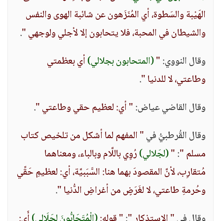
الهَيْبة والسَطوة، أي المُنَزَهون عن شائبة الهوى والنفس
والشيطان في المحبة، فلا يتحابون إلا لأجلي ولوجهي "
.
وقال النووي:
"
(المتحابون بجلالي)
أي بعظمتي
وطاعتي، لا للدنيا "
.
وقال القاضي عياض:
" أي: لعظيم حقي وطاعتي "
.
وقال القُرطبيُّ في
" المفهم لما أشكل من تلخيص كتاب
مسلم "
:
"
(لجَلالي)
رُوِي باللَّام وبالباء، ومعناهما
مُتقارِب، لأنَّ المقصودَ بهما هنا: السَّبَبيَّة، أي: لعظيمِ حَقِّي
وحُرمةِ طاعتي، لا لغَرَضٍ من أغراضِ الدُّنيا "
.
وقال في
" الاستذكار "
:
" قوله:
(الْمُتَحَابُّونَ لِجَلَالِي)
أَي: