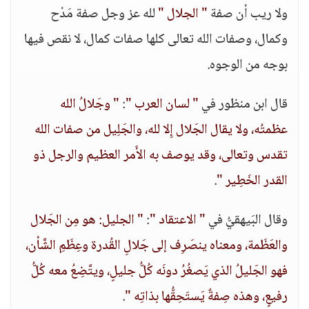
ولا ريب أن صفة
" الجلال "
لله عز وجل صفة مَدْح
وكمال، وصفات الله تعالى كلها صفات كمال، لا نقص فيها
بوجه من الوجوه.
قال ابن منظور في
" لسان العرب "
:
" وجَلالُ الله
عظمتُه، ولا يقال الجَلال إِلا لله، والجَلِيل من صفات الله
تقدس وتعالى، وقد يوصف به الأَمر العظيم والرجل ذو
القدر الخَطِير "
.
وقال البَيهقيُّ في
" الاعتقاد "
:
" الجليل: هو مِن الجَلال
والعَظَمة، ومعناه ينصَرِف إلى جَلالِ القُدرة وعِظَمِ الشَّأن،
فهو الجَليلُ الذي يَصغُرُ دونَه كُلُّ جليلٍ، ويتَّضِعُ معه كُلُّ
رفيعٍ، وهذه صِفةٌ يَستَحِقُّها بذاتِه "
.