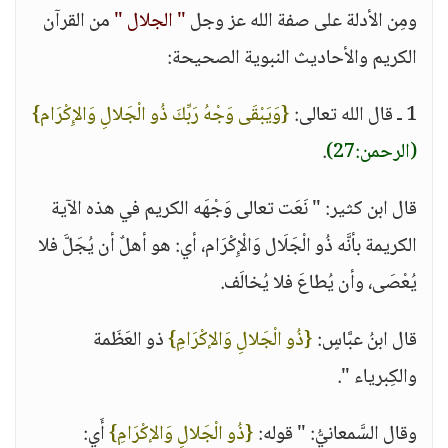
ومِن الأدلة على صفة الله عز وجل
" الجلال "
من القرآن
الكريم والأحاديث النبوية الصحيحة:
1 ـ قال الله تعالى:
{وَيَبْقَى وَجْهُ رَبِّكَ ذُو الْجَلالِ وَالإِكْرَام}
(الرحمن:27)
.
قال ابن كثير: " نَعَت تعالى وَجْهَه الكريم في هذه الآية
الكريمة بأنَّه ذُو الْجَلَال وَالْإِكْرَام، أي: هو أهلٌ أن يُجَلَّ فلا
يُعْصَى، وأن يُطاعَ فلا يُخالَف.
قال ابنُ عبَّاسٍ:
{ذُو الْجَلالِ وَالإكْرَامِ}
ذو العَظَمة
والكِبرياء ".
وقال السَّمعانيُّ: " قوله:
{ذُو الْجَلالِ وَالإكْرَامِ}
أَي: