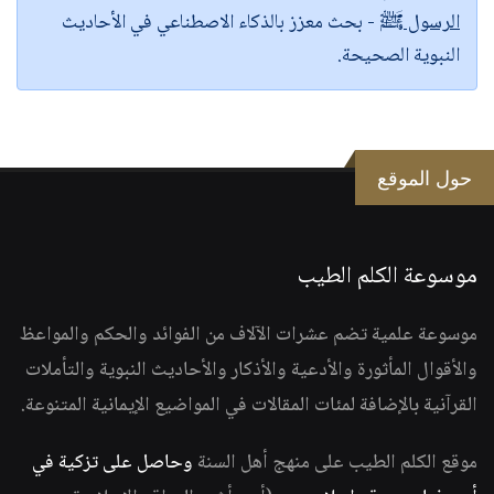
الرسول ﷺ
- بحث معزز بالذكاء الاصطناعي في الأحاديث
النبوية الصحيحة.
حول الموقع
موسوعة الكلم الطيب
موسوعة علمية تضم عشرات الآلاف من الفوائد والحكم والمواعظ
والأقوال المأثورة والأدعية والأذكار والأحاديث النبوية والتأملات
القرآنية بالإضافة لمئات المقالات في المواضيع الإيمانية المتنوعة.
موقع الكلم الطيب على منهج أهل السنة
وحاصل على تزكية في