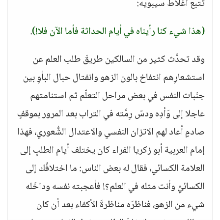
تتبع أغلاط سيبويه:
(هذا شيء كنا رأيناه في أيام الحداثة فأما الآن فلا!)
.
وقد تحدَّث كثير من السالكين طريقَ طلب العلم عن
استشعارِهم انتفاخ بالون الزهو وانفتال حبال البأوِ بين
جنَبات النفس في بعض مراحل التعلّم ثم استنامتهم
عاجلا إلى وَأدِه ودسّ رِمَّته في التراب بعد المرور بموقفٍ
صادمٍ أعاد لهم الاتزان النفسي والاعتدال الشُّعوري، فهذا
إمام العربية أبو زكريا الفراء كان يختلف أيام الطلبِ إلى
العلامة الكسائي، فقال له بعض الناس: ما اختلافُك إلى
الكسائيِّ وأنت مثله في العلم؟! فأعجبته نفسه وداخَله
شيء من الزهو، فناظرَه مناظرةَ الأكفاء بعد أن كان