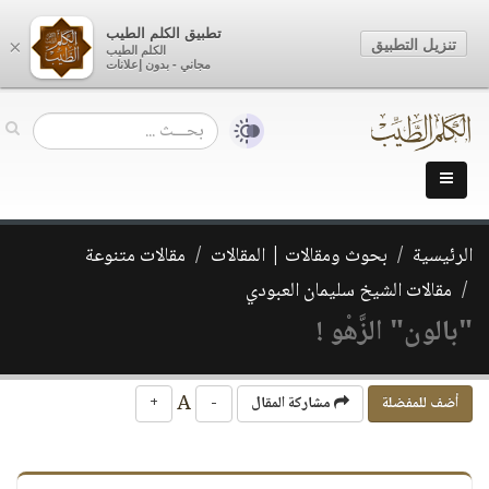
تطبيق الكلم الطيب
تنزيل التطبيق
×
الكلم الطيب
مجاني - بدون إعلانات
الرئيسية
بحوث ومقالات | المقالات
مقالات متنوعة
مقالات الشيخ سليمان العبودي
"بالون" الزَّهْو !
A
أضف للمفضلة
مشاركة المقال
-
+