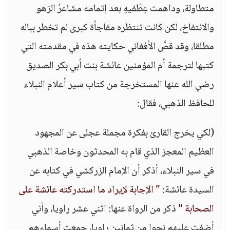
متطاولة، وداهمت عِطْفيهِ بعد إتمامه مشاعرُ الزهو
والانتفاخ، لكن كانت تنتظره مفاجأة كبرى لم تخطر بباله
مطلقا، وقد قصَّ الأفغاني حكايته هذه في مقدمته التي
كتبها لترجمة أم المؤمنين عائشة بنت أبي بكر الصديق
رضي الله عنها المستخرجة من كتاب سير أعلام النبلاء
للحافظ الذهبي، فقال:
(لكي يخرج القارئ بفكرة مجملة عجلى عن المجهود
العظيم المعجز الذي قام به المحدثون وخاصة الذهبي
في سير النبلاء، أذكر أن الإمام الزركشي في كتابه عن
السيدة عائشة:
" الإجابة لإيراد ما استدركته عائشة على
الصحابة "
ذكر من الرواة عنها: اثني عشر راويا، وأني
أضفت عليهم نحوا من ثمانين راويا، جمعت أسماءهم