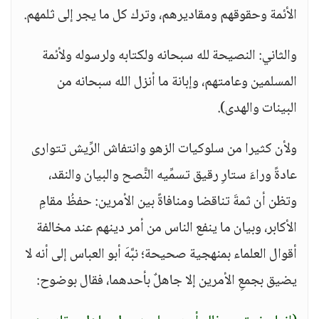
الأئمة وحقوقهم ومقاديرهم، وترك كل ما يجر إلى ثلمهم.
والثاني: النصيحة لله سبحانه ولكتابه ولرسوله ولأئمة
المسلمين وعامتهم، وإبانة ما أنزل الله سبحانه من
البينات والهدى).
ولأن كثيرا من سلوكيات الزهو وانتفاش الرِّيش تتوارى
عادةً وراءَ ستارِ رقيق تسمِّيه النًّصح والبيان والنقد،
وتظن أن ثمةَ تناقضا ومنافاةً بين الأمرين: حفظُ مقامِ
الأكابر، وبيان ما ينفع الناس من أمر دينهم عند مخالفة
أقوال العلماء بمنهجية صحيحة؛ نبَّهَ أبو العباس إلى أنه لا
يضيق بجمعِ الأمرين إلا جاهلٌ بأحدهما، فقال بوضوح: