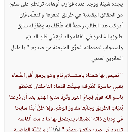
يجده شيئا، ووجد عنده قوارب أوهامه ترتطم على سفح
من الحقائق اليقينية في طريق المعرفة والتعلُّم، فإن
أدركت هذا الطالبَ رحمةُ الله فلَطَفَ به وغَفَرَ له سابق
ظنونِهِ السَّادرةِ في الغَفلة والدائرةِ في فلكِ الذاتِ،
واستجابَ لتمتماته الحرَّى المنبعثةِ من صدره: " يا دليل
الحائرين اهدني.
" تفيض بها شفتاه باستسلامٍ تام وهو يرمق أفق السَّماء
بعينٍ حاسرة الطَّرف؛ سِيقَت قدماه الناحلتان لتخطو
باسمِ الله فوقَ فِجاجَ النور وتَرِدَ منابع الهدى بعد أن ذَرعتا
بُنيَّاتِ الطريق وجابَتا مفاوز الوَهْم، وإلا ظلَّ أبدًا سابحا
في وِديان ذاته الضيقة، يتجلجل بها ما دامت أنفاسه
تتردد في صدرٍ مكتنزٍ بتمدّد "
الأنا
" ؛ والسُّنَّة الماضية