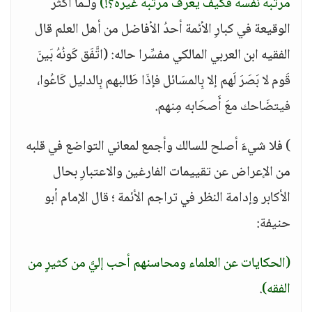
مرتبة نفسه فكيف يعرف مرتبة غيره؟!)
ولـمَّا أكثرَ
الوقيعة في كبارِ الأئمة أحدُ الأفاضل من أهل العلم قال
الفقيه ابن العربي المالكي مفسِّرا حاله: (اتَّفَق كَونُهُ بَينَ
قَوم لا بَصَرَ لَهم إلا بِالمسَائل فإذَا طَالبهم بِالدليل كَاعُوا،
فيتضَاحك معَ أَصحَابه مِنهم.
) فلا شيءَ أصلح للسالك وأجمع لمعاني التواضع في قلبه
من الإعراض عن تقييمات الفارغين والاعتبارِ بحال
الأكابر وإدامة النظر في تراجم الأئمة ؛ قال الإمام أبو
حنيفة:
(الحكايات عن العلماء ومحاسنهم أحب إليَّ من كثيرٍ من
الفقه)
.