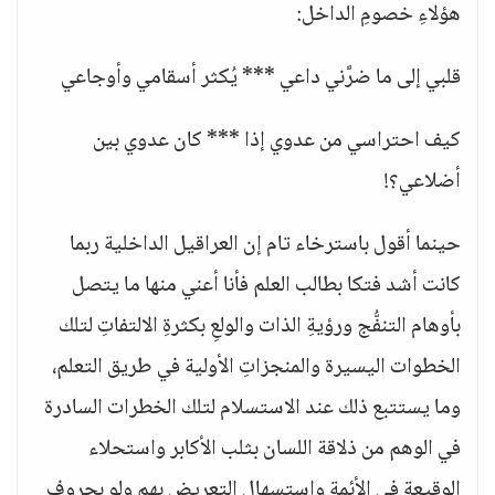
هؤلاءِ خصومِ الداخل:
قلبي إلى ما ضرَّني داعي *** يُكثر أسقامي وأوجاعي
كيف احتراسي من عدوي إذا *** كان عدوي بين
أضلاعي؟!
حينما أقول باسترخاء تام إن العراقيل الداخلية ربما
كانت أشد فتكا بطالب العلم فأنا أعني منها ما يتصل
بأوهام التنفُّج ورؤيةِ الذات والولعِ بكثرةِ الالتفاتِ لتلك
الخطوات اليسيرة والمنجزاتِ الأولية في طريق التعلم،
وما يستتبع ذلك عند الاستسلام لتلك الخطرات السادرة
في الوهم من ذلاقة اللسان بثلب الأكابر واستحلاء
الوقيعة في الأئمة واستسهال التعريض بهم ولو بحروف