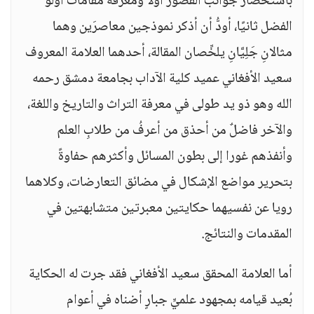
باستحضار جوانب القصور أوّلاً ومعرفة مقامات أولو
الفضل ثانيًا، أودُّ أن أذكر نموذجين معاصرَين وهما
مثالانِ جَلِيَّانِ يلخِّصان المقالة، أحدهما العلامة المعروف
سعيد الأفغاني عميد كلية الآداب بجامعة دمشق رحمه
الله وهو ذو يد طولى في معرفة التراث والتاريخ واللغة،
والآخر فاضلٌ من أحذق من أعرفُ من طلابِ العلم
وأنفذهم غورا إلى بطون المسائل وأكثرهم حفاوةً
بتحرير مواضع الإشكال في مضائق التعارضات، وكلاهما
رويا عن نفسيهما حكايتين معبرتين متشابهتين في
المقدمات والنتائج.
أما العلامة المحقق سعيد الأفغاني فقد جرت له الحكاية
بُعيد قيامه بمجهود علميٍّ جبارٍ أضناه في أعوام