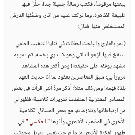
يبعثها مرقومةً، فكتب رسالةً جميلة جدا، حلَّلَ فيها
طبيعة الظاهرة، وما تركته عليه من آثار، وضمَّنَها الدرسَ
المستخلص منها، فقال:
(تمر بالقارئ والباحث لحظات في ثنايا التنقيب العلمي
ينتفخ فيها الزهو الذاتي وهو لا يدري بنفسه، ثم يمر به
مشهد يوقفه على حقيقته! ومن أكثر هذه المشاهد
مروراً بي: سبق المعاصرين بعقود لما أنا حديث العهد
بلذة فهمه! ومن ذلك مثلاً: أذكر مرةً أنني قرأت في بعض
المصادر المعتزلية المتقدمة تقريرات كلامية؛ فظهر لي
من ارتباطاتها وتلازماتها مع بعض المسائل الكلامية
الأخرى في المذهب الأشعري، وأثرها
" العكسي "
في
ظهور الفكرة الأشعرية؛ ما فرحت نفسي به، بل وحدثت