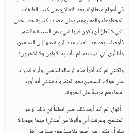
في أعوام متطاولة، بعد الاطلاع على كتب الطبقات
المخطوطة والمطبوعة، وعلى مصادر كثيرة جدا، حتى
التي لا يُظنُّ أن يكون فيها شيء عن السيدة عائشة،
فأوصلت بعد هذا العناء عدد الرواة عنها إلى التسعين،
وأنا أرى أني أتيت بما لم يأت به الأولون ولا الآخرون!
ولكنني لم أكد أقرأ هذه الرسالة للذهبي، وأراه قد زاد
على هؤلاء التسعين نحو المئة، وأدهشني أنه أورد
أسماءهم مرتبةً على الحروف.
! أقول: لم أكد أجد ذلك حتى انطفأ فيَّ ذلك الزهو
المنتفخ، وعرفت أني وألوفا من أمثالي! مهما جهدنا لا
نبلغ أن نكون من أصغر تلاميذ مؤرخينا من أهل