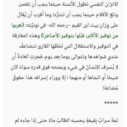
الاتزان النفسي تطول الألسنة حيثما يجب أن تقصر،
وتلغ الأقلام حينما يجب أن تتنزَّه! وما أقرب أن يُقال
على وِزان بيت ابن القيم –رحمه الله- في نونيَّته:
(هربوا
من توقير الأكابر، فبُلوا بتوقير الأصاغر!)
وهذه المفارقة
في التوقير والاستقلال التي لحَظَها القارئ تتضاعفُ
عندي شواهدها وتتوالى يوما بعد يوم، فجرتِ العادةُ أن
لا يُسرف الإنسانُ في شيء ويمنحه فوق قدره سواءً كان
شيخا أو اتجاها أو منهجا ؛ إلا ووراء إسرافه هذا حقوقٌ
مُضاعة!
*****
ثمةَ سرابٌ بِقيعةٍ يحسبه الطالبُ ماءً حتى إذا جاءه لم