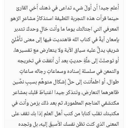
أعلم جيدا أن أولَ شيء تداعى في ذهنك أخي القارئ
حينما قرأت هذه التجربة اللطيفة استذكارُ مشاعرِ الزهو
المعرفي التي اجتالتك يوما ما وأنت خالٍ وحدكَ تتدبر
بإمعان آيةً في كتاب الله فاهتديت فيها إلى معنى تأمُّليٍّ
شريفٍ يدلُّ عليه سياق الآية ولا يتعارض مع تفسيرها،
أو توصلتَ إلى علَّةِ حديثٍ بعد أن أنفقت في تخريجه
والتمعن في سلسلة إسناده وسماعاتِ رجاله ساعاتٍ
طوال، أو اطمأننت إلى حلِّ إشكال متوهَّم بسببِ نصَّين
ظاهرهما التعارض، وتتذكر جيدا اغتباطَ قلبك بمشاعر
مكتشفي المناجم المطمورة، ثم بعد ذلك بزمن وأنت في
مكتبتك تقلب كتابا من كتب أهل العلم إذا بك تقف على
المعنى الذي كنت تظن نفسك الأسبقَ إليه، بل وتجده