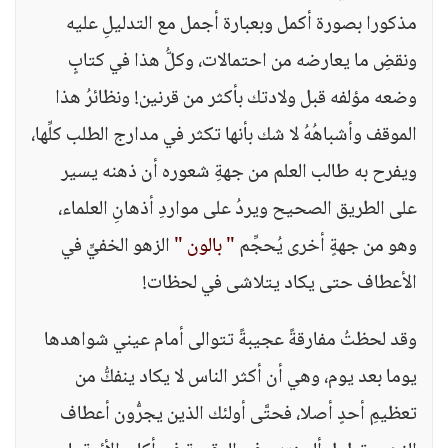
مذكورا بصورة أكمل وبعبارة أجمل مع التدليلِ عليه
ونقضِ ما يعارضه من احتمالات، وكلُّ هذا في كتابٍ
وضعه مؤلفه قبل ولادتك بأكثر من قرنين! ونظائرُ هذا
الموقف وأشباهُهُ لا شك بأنها تكثر في مدارج الطلب كلِّها،
ويفرح به طالب العلم من جهةِ شعوره أن ذهنه يسير
على الطريق الصحيح ويردُ على مواردِ أذهانِ العلماء،
وهو من جهةٍ أخرى يُحجِّم
" بالون "
الزهو الخفيٍّ في
الأعطاف حتى يكاد يتلاشى في لحظات!
وقد لحظتُ مفارقةً عجيبةً تتوالى أمام عيني شواهدها
يوما بعد يوم، وهي أن أكثر الناس لا يكاد ينفكُّ من
تعظيمِ أحدٍ أصلا، فحتَّى أولئك الذين يجرُّون أعطاف