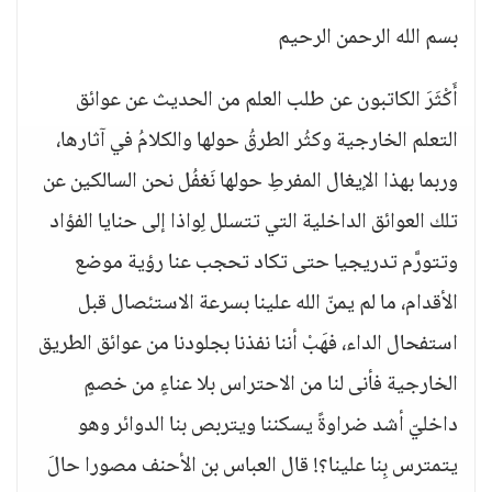
بسم الله الرحمن الرحيم
أَكْثَرَ الكاتبون عن طلب العلم من الحديث عن عوائق
التعلم الخارجية وكثُر الطرقُ حولها والكلامُ في آثارها،
وربما بهذا الإيغال المفرطِ حولها نَغفُل نحن السالكين عن
تلك العوائق الداخلية التي تتسلل لِواذا إلى حنايا الفؤاد
وتتورَّم تدريجيا حتى تكاد تحجب عنا رؤية موضع
الأقدام، ما لم يمنّ الله علينا بسرعة الاستئصال قبل
استفحال الداء، فهَبْ أننا نفذنا بجلودنا من عوائق الطريق
الخارجية فأنى لنا من الاحتراس بلا عناءٍ من خصمٍ
داخليّ أشد ضراوةً يسكننا ويتربص بنا الدوائر وهو
يتمترس بِنا علينا؟! قال العباس بن الأحنف مصورا حالَ