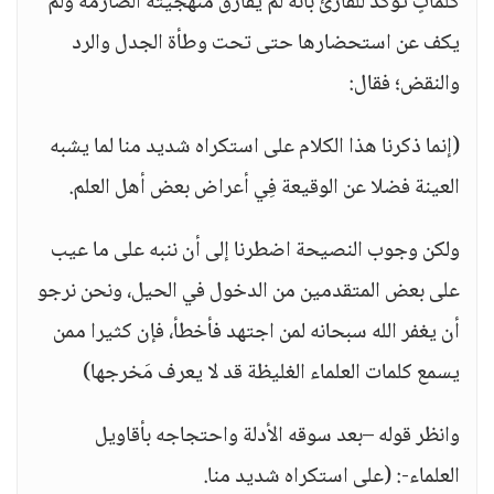
كلماتٍ تؤكد للقارئ بأنه لم يفارق منهجيته الصارمة ولم
يكف عن استحضارها حتى تحت وطأة الجدل والرد
والنقض؛ فقال:
(إنما ذكرنا هذا الكلام على استكراه شديد منا لما يشبه
العينة فضلا عن الوقيعة فِي أعراض بعض أهل العلم.
ولكن وجوب النصيحة اضطرنا إلى أن ننبه على ما عيب
على بعض المتقدمين من الدخول في الحيل، ونحن نرجو
أن يغفر الله سبحانه لمن اجتهد فأخطأ، فإن كثيرا ممن
يسمع كلمات العلماء الغليظة قد لا يعرف مَخرجها)
وانظر قوله –بعد سوقه الأدلة واحتجاجه بأقاويل
العلماء-: (على استكراه شديد منا.