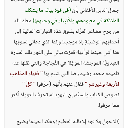
يقول باسترسال تام مطريًا شيخَهُ الذي خرج من عباءته
جمالَ الدين الأفغاني بأن
(في قوة بيانه ما يشكك
الملائكة في معبودهم، والأنبياء في وحيهم!)
معاذ الله
من جرحِ مشاعر القرَّاء بسَوق هذه العبارات الغالية إلى
أحداقِهم الوضيئةِ بلا موجب! وإنما الذي دعاني لسوقِها
هنا أنني حينما قرأتها؛ قفزت ببالي على الفور تلك العبارة
العبدويَّة الموحِشَة الموغِلة في الفَجاجة والتي نقلها عنه
تلميذه محمد رشيد رضا التي شتم بها
" فقهاء المذاهب
الأربعة وغيرهم "
فقال عنهم بأنهم (حرّفوا
" كلَّ "
نصوص الكتاب والسنَّة، إن اليهود لم تحرف التوراة أكثر
مما حرفوا.
) لا حول ولا قوة إلا بالله العظيم! وهكذا حينما يضيع