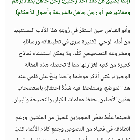
(إنما يضيق عن ذلك أحد رجلين: رجل جاهل بمقاديرهم
ومعاذيرهم، أو رجل جاهل بالشريعة وأصول الأحكام)
.
وأبو العباس حين استقرَّ في رُوعِهِ هذا الأدب المستنبطِ
من أدلة الوحي الكثيرة سرى في تطبيقاته ورسائلهِ
ومشروعه التصحيحيِّ كلِّه، ولا يمكن استدعاء نماذج
كثيرة من كتبه لغزارتها مما لا تحتمله هذه المقالة
الوجيزة، لكني أذكر موضعا واحدا يلحُّ على قلمي عند
هذا الموضع، وستلحظ فيه شدَّةَ احتفالِهِ باستصحاب
هذين الأصلين: حفظ مقامات الكبار، والنصيحة والبيان.
فحينما غلَّطَ بعضَ المجوزين للحيل من المفتين، ورغم
انطلاقه في فتياه من النصوصِ وجمعِ كلام الأئمة، كتَبَ