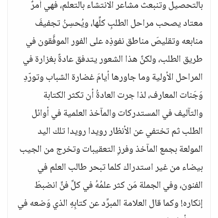
بالتحصيل وتنبعث مشاعر الانتشاء بالتعلم، فهي أمرٌ
معتاد يصحب مراحل الطلبِ كلِّها، ويُحسِنُ تجفيفَ
منابعه وتقليصَ مناطق نفوذِه على الفور الموفَّقون في
طريق الطلب، ولكنَّ هذا الشعور يتدفق عادةً بغزارة في
المراحل الأولية وما جاورها أيامَ غضارة الشباب وتورّدِ
وَجَنات المعارف، لذا جرت العادةُ أن تكثر الكتابة
والتآليف في المستدركات والمآخذ العلمية في أوائل
الطلب ثم تختفي عن الأنظار رويدا رويدا تلك اليد
المولعة بجمع المآخذ وفرزِ التعقيبات وتخرج من الجيب
بيضاء من غير استدراك كلما تبحر طالب العلم في
الفنون، وفي الجملة مَن كثر علمُهُ في كلِّ فنٍّ انضبطَ
إنكاره! وكما قال العلامة المبرِّد عن كتابِهِ الذي وَضعه في