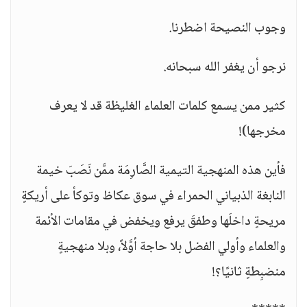
وجوب النصيحة اضطرنا.
نرجو أن يغفر الله سبحانه.
كثير ممن يسمع كلمات العلماء الغليظة قد لا يعرف
مخرجها)!
فأين هذه المنهجية التيمية الصَّارِمَة ممَّن نَصَبَ خيمة
النابغة الذبياني الحمراء في سوق عكاظ وتوكأ على أريكةٍ
مريحةٍ داخلَها وطفقَ يرفع ويخفض في مقامات الأئمة
والعلماء وأولي الفضل بلا حاجة أوَّلاً، وبلا منهجيةٍ
منضبِطةٍ ثانيًا؟!