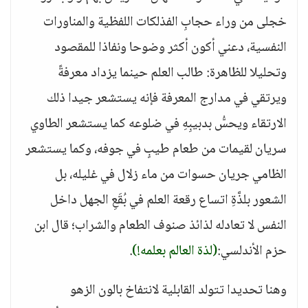
خجلى من وراء حجابِ الفذلكات اللفظية والمناورات
النفسية، دعني أكون أكثر وضوحا ونفاذا للمقصود
وتحليلا للظاهرة: طالب العلم حينما يزداد معرفةً
ويرتقي في مدارج المعرفة فإنه يستشعر جيدا ذلك
الارتقاء ويحسُّ بدبيبِهِ في ضلوعه كما يستشعر الطاوي
سريان لقيمات من طعام طيبٍ في جوفه، وكما يستشعر
الظامي جريان حسوات من ماء زلال في غليله، بل
الشعور بلذَّةِ اتساع رقعة العلم في بُقَعِ الجهل داخل
النفس لا تعادله لذائذ صنوف الطعام والشراب؛ قال ابن
حزم الأندلسي:
(لذة العالم بعلمه!)
.
وهنا تحديدا تتولد القابلية لانتفاخ بالون الزهو