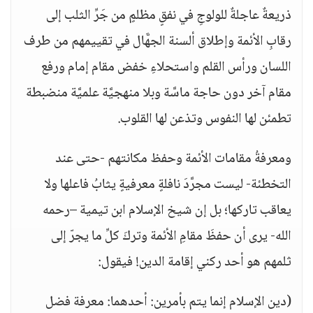
ذريعةٌ عاجلةٌ للولوجِ في نفقٍ مظلمٍ من جَرِّ الثلب إلى
رقابِ الأئمة وإطلاق ألسنة الجهَّال في تقييمهم من طرف
اللسان ورأس القلم واستحلاءِ خفض مقام إمام ورفع
مقام آخر دون حاجة ماسَّة وبلا منهجيَّة علميَّة منضبطة
تطمئن لها النفوس وتذعن لها القلوب.
ومعرفةُ مقامات الأئمة وحفظ مكانتهم -حتى عند
التخطئة- ليست مجرَّدَ نافلةٍ معرفيةٍ يثابُ فاعلها ولا
يعاقب تاركها؛ بل إن شيخ الإسلام ابن تيمية –رحمه
الله- يرى أن حفظَ مقامِ الأئمة وتركَ كلِّ ما يجرّ إلى
ثلمهم هو أحد ركني إقامة الدين! فيقول:
(دين الإسلام إنما يتم بأمرين: أحدهما: معرفة فضل