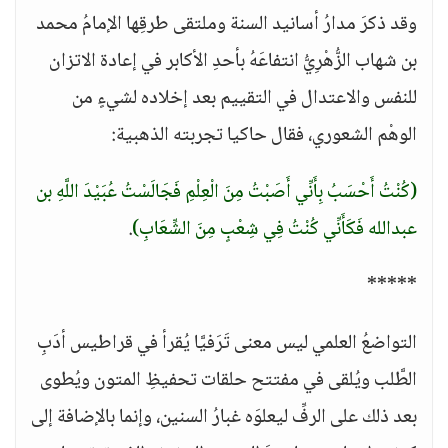
وقد ذكرَ مدارُ أسانيد السنة وملتقى طرقِها الإمامُ محمد
بن شهاب الزُّهْرِيُّ انتفاعَهُ بأحدِ الأكابر في إعادة الاتزان
للنفس والاعتدال في التقييم بعد إخلاده لشيءٍ من
الوهْم الشعوري، فقال حاكيا تجربته الذهبية:
(كُنْتُ أَحْسَبُ بِأَنِّي أَصَبْتُ مِنَ الْعِلْمِ فَجَالَسْتُ عُبَيْدَ اللَّهِ بن
عبدالله فَكَأَنِّي كُنْتُ فِي شِعْبٍ مِنَ الشِّعَابِ)
.
*****
التواضعُ العلمي ليس معنى تَرَفيَّا يُقرأ في قراطيس أدَبِ
الطَّلب ويُلقى في مفتتح حلقات تحفيظِ المتون ويُطوى
بعد ذلك على الرفِّ ليعلوَه غبارُ السنين، وإنما بالإضافة إلى