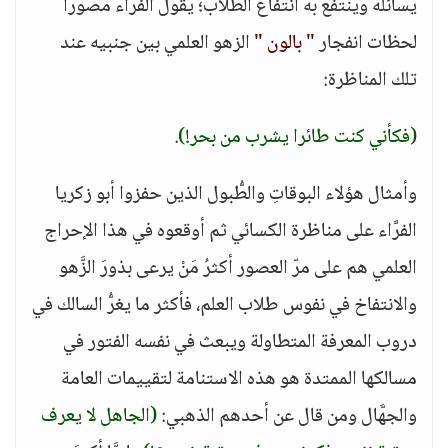
يسائله وينتفع به انتفاعَ الطلاب؛ يقول الفراء مصورا
لحظات انفجار
" بالون "
الزهو العلمي بين جنبيه عند
تلك المناظرة:
(فكأني كنت طائرا يشرب من بحر!)
.
وأمثال هؤلاء البوقاتِ والطُّبول الذين حفزوا أبو زكريا
الفرَّاء على مناظرة الكسائي ثم أوقعوه في هذا الإحراج
العلمي هم على مرّ العصور أكثرُ مَنْ يرعى بذورَ الزَّهو
والانتفاخ في نفوس طلاب العلم، فأكثر ما يغرُّ السالك في
دروب المعرفة المتطاولة ويبعث في نفسه الفتور في
مسالكها الممتدة هو هذه الاستنامة لتقييمات العامة
والجهَّال ومن قال عن أحدهم الذهبي:
(الجاهل لا يعرف