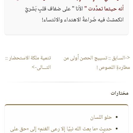
أنه حيثما تمدَّدت "
الأنا " على ضفاف قلبٍ بَشَريٍّ
انكمشتْ فيه ضَراعةُ الاهتداء والائتساء!
<-السـابق ::
تسييج الحصن أولى من
تنمية ملكة الاستحضار
::
مطاردةِ اللصوص !
التـــالى->
مختارات
حلو اللسان
حديث «ما بعث الله نبيًا إلا رعى الغنم» إلى «حق على