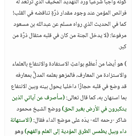
كونه واجبا شرعيا وردَ التهديد المخيف الذي ترتعد له
فرائص المؤمن عند وجود مقدار ذرَّةٍ تناقضه في القلب!
كما في الحديث الذي رواه مسلم عن عبدالله بن مسعود
مرفوعا: (لا يدخل الجنة من كان في قلبه مثقال ذرَّة من
كبر.
) هو أيضا من أعظمِ بواعثِ الاستفادة والانتفاع بالعلماء
والاستزادة من المعارف، فالمزهو بعلمه المدلُّ بمعارفه
قد وضع في قلبه حجازًا داخليا يحول بينه وبين الانتفاع
بما استهان به، كما قال تعالى:
(سأصرف عن آياتي الذين
يتكبرون في الأرض بغير الحق)
ووضع الشيخ محمود
شاكر -رحمه الله- يدَه على موضع الداء فقال:
(الاستهانة
داء وبيل يطمس الطرق المؤدية إلى العلم والفهم)
وهو