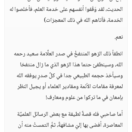
الحديث، لقد وَقَفوا أنفسهم على خدمة العلم، فأخلصوا له
الخدمة، فآتاهم الله في ذلك المعجزات)
نعم.
انطفأ ذلك الزهو المنتفخُ في صدر العلَّامة سعيد رحمه
الله، وسينطفئ حتما هذا الزهو الذي ما زال منتفخا
وسيأخذ حجمه الطبيعي جدا في كلِّ صدرٍ يوفقه الله
لمعرفة مقامات الأئمة ومقادير العلماء أو يجيل النظر
بإمعان في ما تركوا من علوم ومعارف!
أما صاحبي فله قصةٌ لطيفة مع بعض الرسائل العلميَّة
المعاصرة، أفضى بها إليّ مشافهةً، ثمَّ التمستُ منه أن