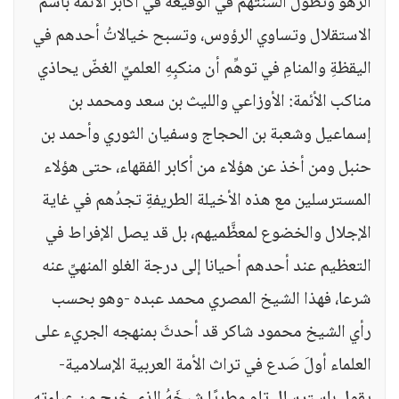
الزهو وتطول ألسنتهم في الوقيعة في أكابر الأئمة باسم
الاستقلال وتساوي الرؤوس، وتسبح خيالاتُ أحدهم في
اليقظةِ والمنامِ في توهِّم أن منكبِهِ العلميِّ الغضّ يحاذي
مناكب الأئمة: الأوزاعي والليث بن سعد ومحمد بن
إسماعيل وشعبة بن الحجاج وسفيان الثوري وأحمد بن
حنبل ومن أخذ عن هؤلاء من أكابر الفقهاء، حتى هؤلاء
المسترسلين مع هذه الأخيلة الطريفةِ تجدُهم في غاية
الإجلال والخضوع لمعظَّميهم، بل قد يصل الإفراط في
التعظيم عند أحدهم أحيانا إلى درجة الغلو المنهيِّ عنه
شرعا، فهذا الشيخ المصري محمد عبده -وهو بحسب
رأي الشيخ محمود شاكر قد أحدثَ بمنهجه الجريء على
العلماء أولَ صَدع في تراث الأمة العربية الإسلامية-