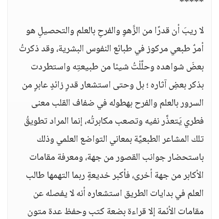
*****
لا ريبَ أن قدرًا من الزَّهوِ والفرحِ بالعلم والتحصيلِ هو
أمرٌ طبعي مركوز في طبائع النفوس البشرية، وقد ذكرتُ
بعضَ شواهده وحلَّلْتُ شيئا من طبيعتِه واستطردت
بذكر بعضِ آثاره ؛ بل وحتى استشعار قدرٍ زائدٍ عابرٍ من
السرور بالعلم والفرح بهطوله في ضفاف القلب معنى
فطري يَتعذَّر نفيه وتصعب مكابرتُه، إنما المراد تطويقُ
تلك المشاعر الطبعيَّة بمعاني التواضع العلمي وذلك
باستحضار جوانب القصور من جهة، ومعرفة مقامات
الأكابر من جهة أخرى، فأكبر خديعةٍ ربما التهمها طالب
العلم في بدايات الطريق استشعاره أنه لا يفصله عن
مقامات الأئمة إلا قراءة بضعة كتب وحفظ عدة متون