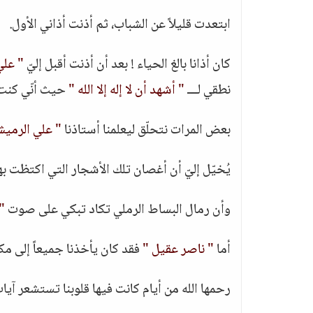
ابتعدت قليلاً عن الشباب، ثم أذنت أذاني الأول.
كان أذانا بالغ الحياء ! بعد أن أذنت أقبل إليّ
" علي
نطقي لـــ
" أشهد أن لا إله إلا الله "
حيث أنّي كنت 
بعض المرات نتحلّق ليعلمنا أستاذنا
" علي الرمي
يُخيّل إليّ أن أغصان تلك الأشجار التي اكتظت ب
وأن رمال البساط الرملي تكاد تبكي على صوت
"
أما
" ناصر عقيل "
فقد كان يأخذنا جميعاً إلى م
رحمها الله من أيام كانت فيها قلوبنا تستشعر آيات ال