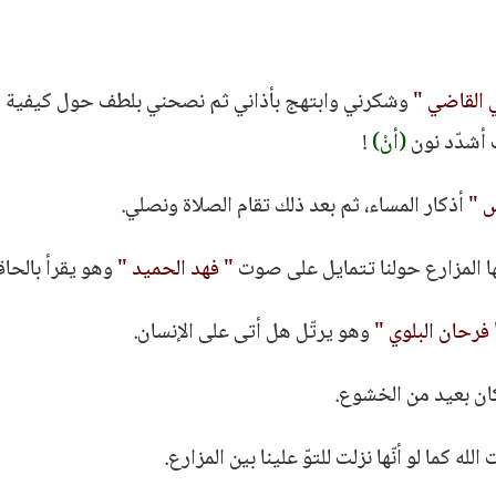
 القاضي "
وشكرني وابتهج بأذاني ثم نصحني بلطف حول كيفية
أشدّد نون
(أنْ)
!
ش "
أذكار المساء، ثم بعد ذلك تقام الصلاة ونصلي.
ها المزارع حولنا تتمايل على صوت
" فهد الحميد "
وهو يقرأ بالحاق
 فرحان البلوي "
وهو يرتّل هل أتى على الإنسان.
كان بعيد من الخشوع.
له كما لو أنّها نزلت للتوّ علينا بين المزارع.