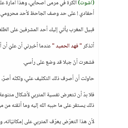
(أشوت)
الكرة في مرمى أصحابي، وهذا أمارة على أن
أحفادي ! على حد وصف الجاحظ لأحد محرومي م
قبيل المغرب يأتي إليك أحد المشرفين على الطلع
أتذكر
" فهد الحميد "
عندما أخبرني أن عليّ أن أ
فشعرت أنّ جبلا قد وضع على رأسي.
حاولت أن أصرف ذلك التكليف عنّي، ولكنّه أصرّ، 
فلا بدّ أن تتعرض نفسية المتربي لأشكال متنوعة
ذلك يستقر على ما حببه الله إليه وما أتقنه من م
لأن هذا التعرّض يعرّف المتربي على إمكانيّاته