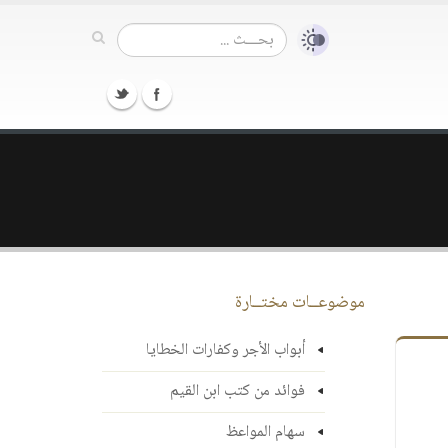
موضوعــات مختــارة
أبواب الأجر وكفارات الخطايا
فوائد من كتب ابن القيم
سهام المواعظ