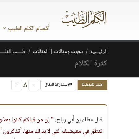
أقسام الكلم الطيب
الرئيسية
بحوث ومقالات | المقالات
طــــب القلـــ
كثرة الكلام
A
أضف للمفضلة
مشاركة المقال
-
+
قال عطاء بن أبي رباح:
" إن من قبلكم كانوا يعدّ
تنطق في معيشتك التي لا بد لك منها، أتذكرون أ