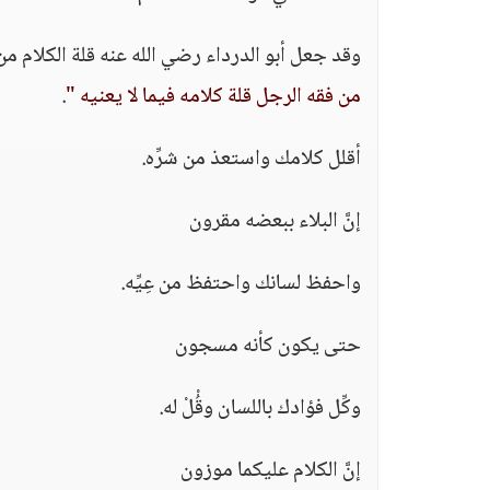
وقد جعل أبو الدرداء رضي الله عنه قلة الكلام من ع
من فقه الرجل قلة كلامه فيما لا يعنيه "
.
أقلل كلامك واستعذ من شرِّه.
إنَّ البلاء ببعضه مقرون
واحفظ لسانك واحتفظ من عِيِّه.
حتى يكون كأنه مسجون
وكِّل فؤادك باللسان وقُْلْ له.
إنَّ الكلام عليكما موزون