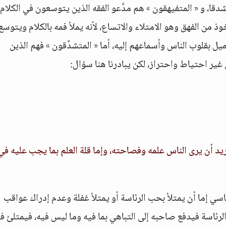
تشدقا، و « المتفيهقون » هم مدَّعو الفقه الذين يتوسعون في الكلام
 من الفهق وهو الامتلاء والاتساع، لأنه يملأ فمه بالكلام ويتوسع
ل بقلوب الناس وأسماعهم إليه، أما « المتشدِّقون » فهم الذين
ر احتياط واحتراز، لكن يبادرنا هنا سؤال:
ريد أن يرى الناس علمه وفصاحته، وإما قلة العلم بما يجب عليه في
قاسي إما أن يمتلأ بحب الرئاسة أو يمتلأ غفلة وعدم إدراك عواقب
 الرئاسة فيدفع صاحبه إلى التباهي بما فيه وما ليس فيه، فيمتلئ ف