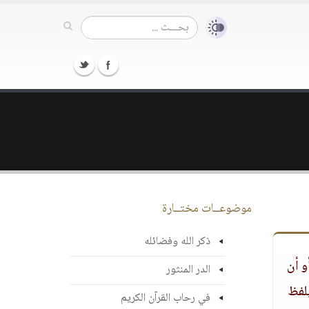
موضوعــات مختــارة
ذكر الله وفضائله
و أن
الدر المنثور
يلفظ
في رحاب القرآن الكريم