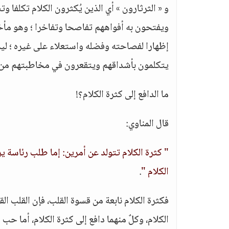
و « الثرثارون » أي الذين يُكثرون الكلام تكلفا و
ويفتحون به أفواههم تفاصحا وتفاخرا ؛ وهو مأخوذ
إظهارا لفصاحته وفضله واستعلاء على غيره ؛ ليمي
يتكلمون بأشداقهم ويتقعرون في مخاطبتهم من غي
ما الدافع إلى كثرة الكلام؟!
قال المناوي:
" كثرة الكلام تتولد عن أمرين: إما طلب رئاسة ي
الكلام "
.
فكثرة الكلام نابعة من قسوة القلب، فإن القلب ال
الكلام، وكلٌ منهما دافع إلى كثرة الكلام، أما حب