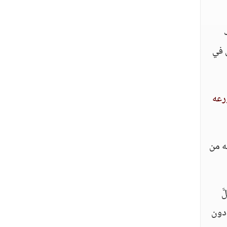
ق في
ورعه
ه من
َ
 دون