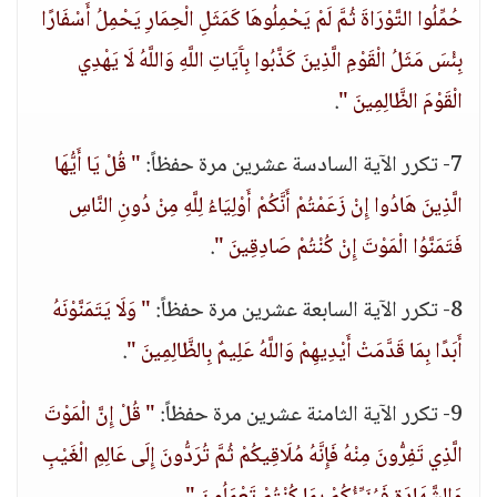
حُمِّلُوا التَّوْرَاةَ ثُمَّ لَمْ يَحْمِلُوهَا كَمَثَلِ الْحِمَارِ يَحْمِلُ أَسْفَارًا
بِئْسَ مَثَلُ الْقَوْمِ الَّذِينَ كَذَّبُوا بِآَيَاتِ اللَّهِ وَاللَّهُ لَا يَهْدِي
الْقَوْمَ الظَّالِمِينَ "
.
7- تكرر الآية السادسة عشرين مرة حفظاً:
" قُلْ يَا أَيُّهَا
الَّذِينَ هَادُوا إِنْ زَعَمْتُمْ أَنَّكُمْ أَوْلِيَاءُ لِلَّهِ مِنْ دُونِ النَّاسِ
فَتَمَنَّوُا الْمَوْتَ إِنْ كُنْتُمْ صَادِقِينَ "
.
8- تكرر الآية السابعة عشرين مرة حفظاً:
" وَلَا يَتَمَنَّوْنَهُ
أَبَدًا بِمَا قَدَّمَتْ أَيْدِيهِمْ وَاللَّهُ عَلِيمٌ بِالظَّالِمِينَ "
.
9- تكرر الآية الثامنة عشرين مرة حفظاً:
" قُلْ إِنَّ الْمَوْتَ
الَّذِي تَفِرُّونَ مِنْهُ فَإِنَّهُ مُلَاقِيكُمْ ثُمَّ تُرَدُّونَ إِلَى عَالِمِ الْغَيْبِ