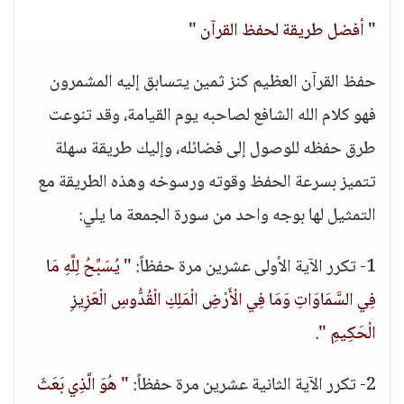
" أفضل طريقة لحفظ القرآن "
حفظ القرآن العظيم كنز ثمين يتسابق إليه المشمرون
فهو كلام الله الشافع لصاحبه يوم القيامة، وقد تنوعت
طرق حفظه للوصول إلى فضائله، وإليك طريقة سهلة
تتميز بسرعة الحفظ وقوته ورسوخه وهذه الطريقة مع
التمثيل لها بوجه واحد من سورة الجمعة ما يلي:
1- تكرر الآية الأولى عشرين مرة حفظاً:
" يُسَبِّحُ لِلَّهِ مَا
فِي السَّمَاوَاتِ وَمَا فِي الْأَرْضِ الْمَلِكِ الْقُدُّوسِ الْعَزِيزِ
الْحَكِيمِ "
.
2- تكرر الآية الثانية عشرين مرة حفظاً:
" هُوَ الَّذِي بَعَثَ