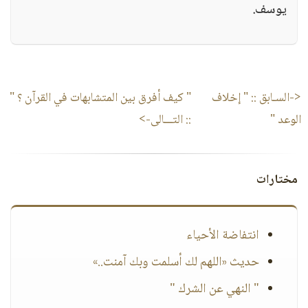
يوسف.
<-السـابق ::
" إخلاف
" كيف أفرق بين المتشابهات في القرآن ؟ "
الوعد "
:: التـــالى->
مختارات
انتفاضة الأحياء
حديث «اللهم لك أسلمت وبك آمنت..»
" النهي عن الشرك "