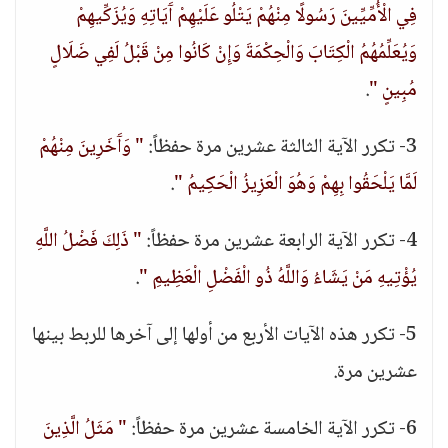
فِي الْأُمِّيِّينَ رَسُولًا مِنْهُمْ يَتْلُو عَلَيْهِمْ آَيَاتِهِ وَيُزَكِّيهِمْ
وَيُعَلِّمُهُمُ الْكِتَابَ وَالْحِكْمَةَ وَإِنْ كَانُوا مِنْ قَبْلُ لَفِي ضَلَالٍ
مُبِينٍ "
.
3- تكرر الآية الثالثة عشرين مرة حفظاً:
" وَآَخَرِينَ مِنْهُمْ
لَمَّا يَلْحَقُوا بِهِمْ وَهُوَ الْعَزِيزُ الْحَكِيمُ "
.
4- تكرر الآية الرابعة عشرين مرة حفظاً:
" ذَلِكَ فَضْلُ اللَّهِ
يُؤْتِيهِ مَنْ يَشَاءُ وَاللَّهُ ذُو الْفَضْلِ الْعَظِيمِ "
.
5- تكرر هذه الآيات الأربع من أولها إلى آخرها للربط بينها
عشرين مرة.
6- تكرر الآية الخامسة عشرين مرة حفظاً:
" مَثَلُ الَّذِينَ