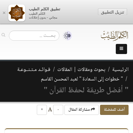
تطبيق الكلم الطيب
تنزيل التطبيق
×
الكلم الطيب
مجاني - بدون إعلانات
الرئيسية
بحوث ومقالات | المقالات
فـوائـد مـتـنــوعـة
" خطوات إلى السعادة " لعبد المحسن القاسم
" أفضل طريقة لحفظ القرآن "
A
أضف للمفضلة
مشاركة المقال
-
+