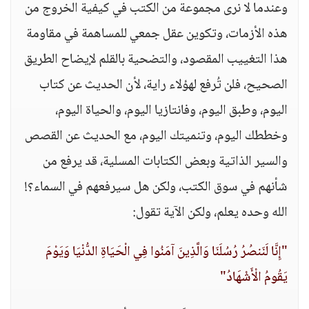
وعندما لا نرى مجموعة من الكتب في كيفية الخروج من
هذه الأزمات، وتكوين عقل جمعي للمساهمة في مقاومة
هذا التغييب المقصود، والتضحية بالقلم لإيضاح الطريق
الصحيح، فلن تُرفع لهؤلاء راية، لأن الحديث عن كتاب
اليوم، وطبق اليوم، وفانتازيا اليوم، والحياة اليوم،
وخططك اليوم، وتنميتك اليوم، مع الحديث عن القصص
والسير الذاتية وبعض الكتابات المسلية، قد يرفع من
شأنهم في سوق الكتب، ولكن هل سيرفعهم في السماء؟!
الله وحده يعلم، ولكن الآية تقول:
"إِنَّا لَنَنصُرُ رُسُلَنَا وَالَّذِينَ آمَنُوا فِي الْحَيَاةِ الدُّنْيَا وَيَوْمَ
يَقُومُ الْأَشْهَادُ"