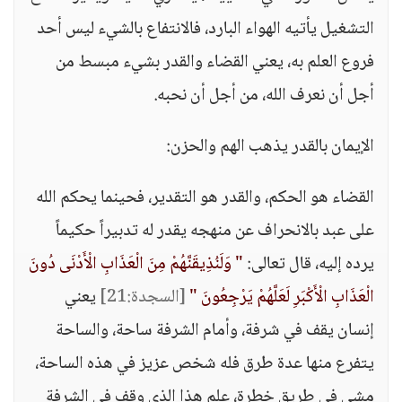
التشغيل يأتيه الهواء البارد، فالانتفاع بالشيء ليس أحد
فروع العلم به، يعني القضاء والقدر بشيء مبسط من
أجل أن نعرف الله، من أجل أن نحبه.
الإيمان بالقدر يذهب الهم والحزن:
القضاء هو الحكم، والقدر هو التقدير، فحينما يحكم الله
على عبد بالانحراف عن منهجه يقدر له تدبيراً حكيماً
يرده إليه، قال تعالى:
" وَلَنُذِيقَنَّهُمْ مِنَ الْعَذَابِ الْأَدْنَى دُونَ
الْعَذَابِ الْأَكْبَرِ لَعَلَّهُمْ يَرْجِعُونَ "
[السجدة:21]
يعني
إنسان يقف في شرفة، وأمام الشرفة ساحة، والساحة
يتفرع منها عدة طرق فله شخص عزيز في هذه الساحة،
مشى في طريق خطرة، علم هذا الذي وقف في الشرفة