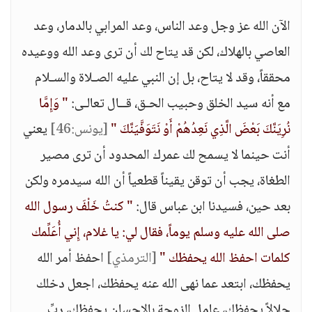
الآن الله عز وجل وعد الناس، وعد المرابي بالدمار، وعد
العاصي بالهلاك، لكن قد يتاح لك أن ترى وعد الله ووعيده
محققاً، وقد لا يتاح، بل إن النبي عليه الصـلاة والسـلام
مع أنه سيد الخلق وحبيب الحـق، قــال تعالـى:
" وَإِمَّا
نُرِيَنَّكَ بَعْضَ الَّذِي نَعِدُهُمْ أَوْ نَتَوَفَّيَنَّكَ "
[يونس:46]
يعني
أنت حينما لا يسمح لك عمرك المحدود أن ترى مصير
الطغاة، يجب أن توقن يقيناً قطعياً أن الله سيدمره ولكن
بعد حين، فسيدنا ابن عباس قال:
" كنتُ خَلْفَ رسول الله
صلى الله عليه وسلم يوماً، فقال لي: يا غلام، إِني أُعَلِّمك
كلمات احفظ الله يحفظك "
[الترمذي]
احفظ أمر الله
يحفظك، ابتعد عما نهى الله عنه يحفظك، اجعل دخلك
حلالاً يحفظك، عامل الزوجة بالإحسان يحفظك، ربِّ