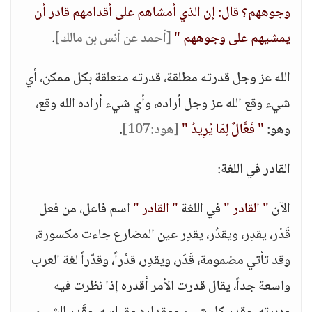
وجوههم؟ قال: إن الذي أمشاهم على أقدامهم قادر أن
يمشيهم على وجوههم "
[أحمد عن أنس بن مالك]
.
الله عز وجل قدرته مطلقة، قدرته متعلقة بكل ممكن، أي
شيء وقع الله عز وجل أراده، وأي شيء أراده الله وقع،
وهو:
" فَعَّالٌ لِمَا يُرِيدُ "
[هود:107]
.
القادر في اللغة:
الآن
" القادر "
في اللغة
" القادر "
اسم فاعل، من فعل
قَدْر، يقدِر، ويقدُر، يقدِر عين المضارع جاءت مكسورة،
وقد تأتي مضمومة، قَدَر، ويقدِر، قدْراً، وقدّراً لغة العرب
واسعة جداً، يقال قدرت الأمر أقدره إذا نظرت فيه