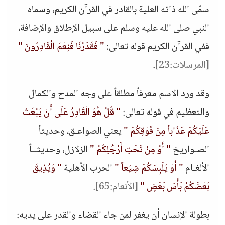
سمّى الله ذاته العلية بالقادر في القرآن الكريم، وسماه
النبي صلى الله عليه وسلم على سبيل الإطلاق والإضافة،
ففي القرآن الكريم قوله تعالى:
" فَقَدَرْنَا فَنِعْمَ الْقَادِرُونَ "
[المرسلات:23]
.
وقد ورد الاسم معرفاً مطلقاً على وجه المدح والكمال
والتعظيم في قوله تعالى:
" قُلْ هُوَ الْقَادِرُ عَلَى أَنْ يَبْعَثَ
عَلَيْكُمْ عَذَاباً مِنْ فَوْقِكُمْ "
يعني الصواعـق، وحديثاً
الصـواريخ
" أَوْ مِنْ تَحْتِ أَرْجُلِكُمْ "
الزلازل، وحديثــاً
الألغـام
" أَوْ يَلْبِسَكُمْ شِيَعاً "
الحرب الأهلية
" وَيُذِيقَ
بَعْضَكُمْ بَأْسَ بَعْضٍ "
[الأنعام:65]
.
بطولة الإنسان أن يغفر لمن جاء القضاء والقدر على يديه: