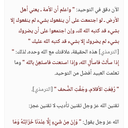
الآن دقق في التوحيد:
" واعلم أن الأمة ـ يعني أهل
الأرض ـ لو اجتمعت على أن ينفعوك بشيء لم ينفعوك إِلا
بشيء قد كتبه الله لك، وإن اجتمعوا على أن يضروك
بشيء لم يضروك إِلا بشيء قد كتبه الله عليك "
[الترمذي]
هذه الحقيقة، علاقتك مع الله وحده، لذلك:
"
إِذا سألتَ فاسألِ الله، وإِذا استعنت فاستَعِنْ بالله "
وما
تعلمت العبيد أفضل من التوحيد.
" رُفِعَتِ الأقلام، وجَفَّتِ الصُّحف "
[الترمذي]
.
تقنين الله عز وجل تقنين تأديب لا تقنين عجز:
الله عز وجل يقول:
" وَإِنْ مِنْ شَيْءٍ إِلَّا عِنْدَنَا خَزَائِنُهُ وَمَا