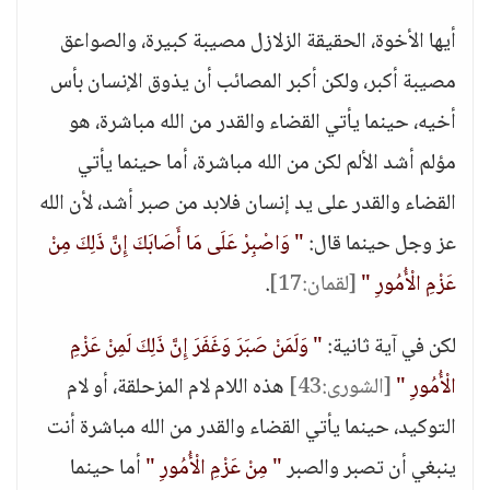
أيها الأخوة، الحقيقة الزلازل مصيبة كبيرة، والصواعق
مصيبة أكبر، ولكن أكبر المصائب أن يذوق الإنسان بأس
أخيه، حينما يأتي القضاء والقدر من الله مباشرة، هو
مؤلم أشد الألم لكن من الله مباشرة، أما حينما يأتي
القضاء والقدر على يد إنسان فلابد من صبر أشد، لأن الله
عز وجل حينما قال:
" وَاصْبِرْ عَلَى مَا أَصَابَكَ إِنَّ ذَلِكَ مِنْ
عَزْمِ الْأُمُورِ "
[لقمان:17]
.
لكن في آية ثانية:
" وَلَمَنْ صَبَرَ وَغَفَرَ إِنَّ ذَلِكَ لَمِنْ عَزْمِ
الْأُمُورِ "
[الشورى:43]
هذه اللام لام المزحلقة، أو لام
التوكيد، حينما يأتي القضاء والقدر من الله مباشرة أنت
ينبغي أن تصبر والصبر
" مِنْ عَزْمِ الْأُمُورِ "
أما حينما