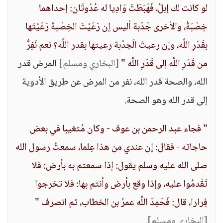
لو كانت لك إبلُ، فَهَبَطَتْ وَادِيا له عُدْوتَان: إحداهما
خِصْبَةُ، والأخرى جَدْبة أليس إن رَعَيْتَ الخِصْبةَ رَعَيْتَها
بقَدَرِ اللَّه، وإن رعيتَ الَجدْبة رعيتها بقدر اللَّه؟ نعم نَفِرُّ
من قَدَرِ اللَّه إلى قَدَرِ اللَّه "
[البخاري ومسلم]
المرض قدر
الله، والصحة قدر الله، نفر من المرض عن طريق الأدوية
إلى قدر الله وهو الصحة.
" فجاء عبد الرحمن بن عوف - وكان مُتغيبا في بعض
حاجاته - فقال: إن عندي من هذا عِلما، سمعتُ رسول الله
صلى الله عليه وسلم يقول: إذا سمعتم به بأرض: فلا
تَقْدمُوا عليه، وإذا وقع بأرض وأنتم بها: فلا تخرجوا
فِرارا، قال: فَحَمِدَ اللَّه عمرُ بن الخطاب، ثم انصرف "
[البخاري ومسلم]
.