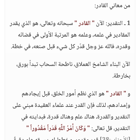
من معاني القادر:
1 ـ التقدير: الآن
" القادر "
سبحانه وتعالى، هو الذي يقدر
المقادير في علمه، وعلمه هو المرتبة الأولى في قضائه
وقدره، فالله عز وجل قدّر كل شيء قبل صنعه، في خطة.
الآن البناء الشامخ العملاق، ناطحة السحاب تبدأ بورق،
بخارطة.
و
" القادر "
هو الذي نظم أمور الخلق، قبل إيجادهم
وإمدادهم، لذلك فإن القدر عند علماء العقيدة مبني على
التقدير والقدرة، هناك علم وهناك قدرة، فبدايته في
التقدير، قل تعالى:
" وَكَانَ أَمْرُ اللَّهِ قَدَراً مَقْدُوراً "