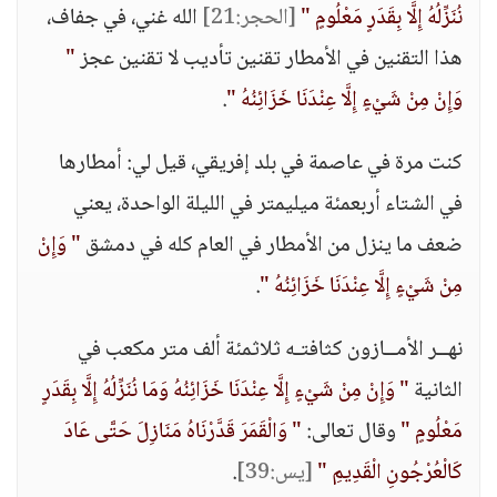
نُنَزِّلُهُ إِلَّا بِقَدَرٍ مَعْلُومٍ "
[الحجر:21]
الله غني، في جفاف،
هذا التقنين في الأمطار تقنين تأديب لا تقنين عجز
"
وَإِنْ مِنْ شَيْءٍ إِلَّا عِنْدَنَا خَزَائِنُهُ "
.
كنت مرة في عاصمة في بلد إفريقي، قيل لي: أمطارها
في الشتاء أربعمئة ميليمتر في الليلة الواحدة، يعني
ضعف ما ينزل من الأمطار في العام كله في دمشق
" وَإِنْ
مِنْ شَيْءٍ إِلَّا عِنْدَنَا خَزَائِنُهُ "
.
نهــر الأمــازون كثافتـه ثلاثمئة ألف متر مكعب في
الثانية
" وَإِنْ مِنْ شَيْءٍ إِلَّا عِنْدَنَا خَزَائِنُهُ وَمَا نُنَزِّلُهُ إِلَّا بِقَدَرٍ
مَعْلُومٍ "
وقال تعالى:
" وَالْقَمَرَ قَدَّرْنَاهُ مَنَازِلَ حَتَّى عَادَ
كَالْعُرْجُونِ الْقَدِيمِ "
[يس:39]
.