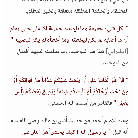
كل شيء وقع أراده الله، وإرادة الله متعلقة بالحكمة
المطلقة، والحكمة المطلقة متعلقة بالخير المطلق.
" لكل شيء حقيقة وما بلغ عبد حقيقة الإيمان حتى يعلم
أن ما أصابه لم يكن ليخطئه وما أخطأه لم يكن ليصيبه "
[الطبراني]
هذا هو التوحيد، وما تعلمت العبيد أفضل
من التوحيد.
" قُلْ هُوَ الْقَادِرُ عَلَى أَنْ يَبْعَثَ عَلَيْكُمْ عَذَاباً مِنْ فَوْقِكُمْ أَوْ
مِنْ تَحْتِ أَرْجُلِكُمْ أَوْ يَلْبِسَكُمْ شِيَعاً وَيُذِيقَ بَعْضَكُمْ بَأْسَ
بَعْضٍ "
فالقادر من أسماء الله الحسنى.
وعند الإمام أحمد من حديث أنس بن مالك رضي الله عنه
أنه قيل:
" يا رسول الله ! كيف يحشر أهل النار على