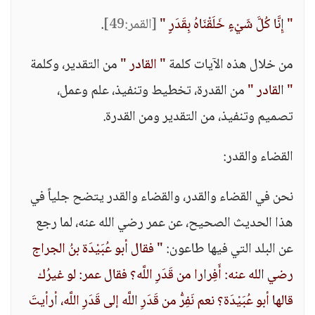
" إِنَّا كُلَّ شَيْءٍ خَلَقْنَاهُ بِقَدَرٍ "
[القمر:49]
.
من خلال هذه الآيات كلمة
" القادر "
من التقدير، وكلمة
" القادر "
من القدرة، تخطيط وتنفيذ، علم وعمل،
تصميم وتنفيذ، من التقدير ومن القدرة.
القضاء والقدر:
نحن في القضاء والقدر، والقضاء والقدر يتضح جلياً في
هذا الحديث الصحيح، عن عمر رضي الله عنه، لما رجع
عن البلد التي فيها طاعون:
" فقال أبو عُبَيْدَة بنُ الجراج
رضي الله عنه: أَفِرارا من قَدَرِ اللَّه؟ فقال عمر: لو غيرُك
قالها أبو عُبَيْدَة؟ نعم نَفِرُّ من قَدَرِ اللَّه إلى قَدَرِ اللَّه، أرأيتَ