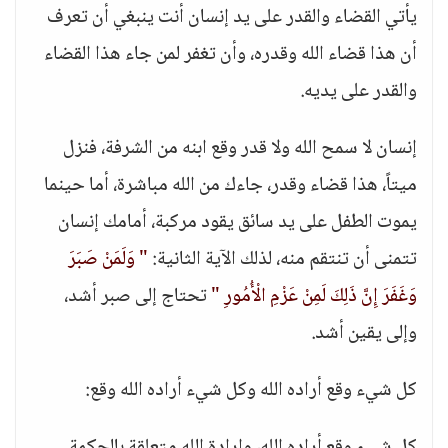
يأتي القضاء والقدر على يد إنسان أنت ينبغي أن تعرف
أن هذا قضاء الله وقدره، وأن تغفر لمن جاء هذا القضاء
والقدر على يديه.
إنسان لا سمح الله ولا قدر وقع ابنه من الشرفة، فنزل
ميتاً، هذا قضاء وقدر، جاءك من الله مباشرة، أما حينما
يموت الطفل على يد سائق يقود مركبة، أمامك إنسان
تتمنى أن تنتقم منه، لذلك الآية الثانية:
" وَلَمَنْ صَبَرَ
وَغَفَرَ إِنَّ ذَلِكَ لَمِنْ عَزْمِ الْأُمُورِ "
تحتاج إلى صبر أشد،
وإلى يقين أشد.
كل شيء وقع أراده الله وكل شيء أراده الله وقع: