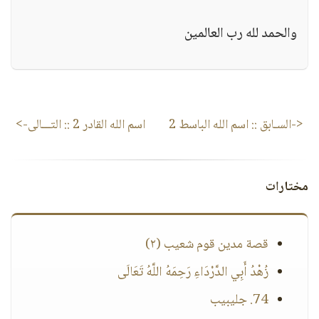
والحمد لله رب العالمين
<-السـابق ::
اسم الله الباسط 2
اسم الله القادر 2
:: التـــالى->
مختارات
قصة مدين قوم شعيب (٢)
زُهْدُ أَبِي الدَّرْدَاءِ رَحِمَهُ اللَّهُ تَعَالَى
74. جليبيب