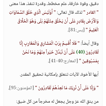
دقيق، وقوة خارقة، علم مخطط، وقدرة تنفذ، هذا معنى
" القادر "
لذلك قال تعالى:
" أَوَلَيْسَ الَّذِي خَلَقَ السَّمَاوَاتِ
وَالْأَرْضَ بِقَادِرٍ عَلَى أَنْ يَخْلُقَ مِثْلَهُمْ بَلَى وَهُوَ الْخَلَّاقُ
الْعَلِيمُ "
[يس:81]
.
وقال أيضاً:
" فَلَا أُقْسِمُ بِرَبِّ الْمَشَارِقِ وَالْمَغَارِبِ إِنَّا
لَقَادِرُونَ
(40)
عَلَى أَنْ نُبَدِّلَ خَيْراً مِنْهُمْ وَمَا نَحْنُ
بِمَسْبُوقِينَ "
[المعارج:40-41]
.
أيها الأخوة، الآيات تتعلق بإمكانية تحقيق المقدر.
" وَإِنَّا عَلَى أَنْ نُرِيَكَ مَا نَعِدُهُمْ لَقَادِرُونَ "
[المؤمنون:95]
.
من يتقِ الله عز وجل يجعل له مخرجاً من كل ضيق: