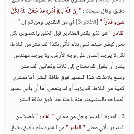
[الأحزاب:38]
قدر مقدور، مخطط له، يسبقه علم دقيقٌ
دقيق، وقال سبحانه:
" إِنَّ اللَّهَ بَالِغُ أَمْرِهِ قَدْ جَعَلَ اللَّهُ لِكُلِّ
شَيْءٍ قَدْراً "
[الطلاق:3]
أي من التقدير، ومن ثم إن
"
القادر "
هو الذي يقدر المقادير قبل الخلق والتصوير، لكن
نحن كبشر حينما نبني بناء، نأتي بكذا ألف متر من البلاط،
لكن لا يوجد إنسان على وجه الأرض، ولا يوجد مهندس
يقدر أن يقول لك نحتاج إلى ثلاثة وثمانين ألف متر
وسبع بلاطات، هذا التقدير فوق طاقة البشر، أما نشتري
كمية من البلاط، قد يزيد أو قد ينقص، أما أن يأتي تقدير
المساحة بالسنتيمتر مئة بالمئة هذا فوق طاقة البشر.
2 ـ القدرة: الله عز وجل من معاني
" القادر "
فضلاً عن
التقدير يأتي معنى
" القادر "
من القدرة علم دقيق دقيقٌ