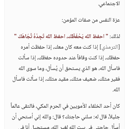
الاجتماعي.
عزة النفس من صفات المؤمن:
لذلك:
" احفظ الله يَحْفَظْك، احفظ الله تَجِدْهُ تُجَاهَكَ "
[الترمذي]
إذا كنت معه كان معك، إذا حفظت أمره
حفظك، إذا كنت وقافاً عند حدوده حفظك، إذا سألت
فاسأل الله، هو الذي يستحق أن يُسأل، وما سوى الله
فقير مثلك، ضعيف مثلك، مقيد مثلك، إذا سألت فاسأل
الله.
كان أحد الخلفاء الأمويين في الحرم المكي، فالتقى عالماً
جليلاً، قال له: سلني حاجتك؟ قال: والله إني أستحي أن
أسأل حاجتي في بيت الله لغير الله، مستحيل أنا في