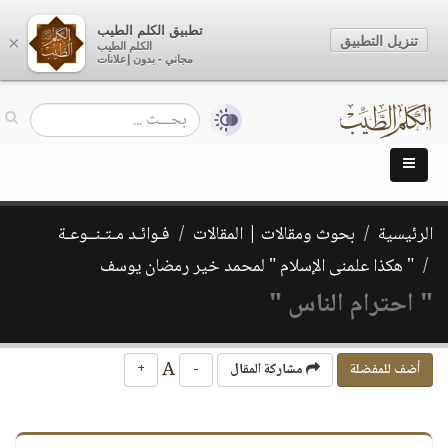
تطبيق الكلم الطيب
تنزيل التطبيق
×
الكلم الطيب
مجاني - بدون إعلانات
الرئيسية
بحوث ومقالات | المقالات
فـوائـد مـتـنــوعـة
" هكذا علمنى الإسلام " لمحمد خير رمضان يوسف
" احترام الناس "
A
أضف للمفضلة
مشاركة المقال
-
+