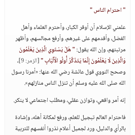
" احترام الناس "
علمني الإسلام أن أوقر الكبار، وأحترم العلماء وأهل
الفضل، وأقدمهم على غيرهم، وأرفع مجالسهم، وأظهر
مرتبتهم، وإن الله يقول:
" هَلْ يَسْتَوِي الَّذِينَ يَعْلَمُونَ
وَالَّذِينَ لَا يَعْلَمُونَ إِنَّمَا يَتَذَكَّرُ أُولُو الْأَلْبَابِ "
[الزمر: 9]
،
وصحح النووي قول عائشة رضي الله عنها: «أمرنا رسول
الله صلى الله عليه وسلم أن تنزل الناس منازلهم».
إنه أمر واقعي، وتوازن عقلي، ومطلب اجتماعي لا ينكر.
فاحترام العالم تبجيل للعلم، ورفع لمكانة أهله، وإشادة
بالرأي والدليل، ورد لجميل أعلام نذروا أنفسهم للتربية