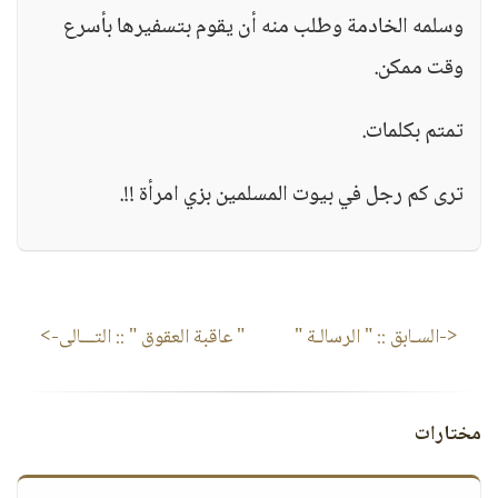
وسلمه الخادمة وطلب منه أن يقوم بتسفيرها بأسرع
وقت ممكن.
تمتم بكلمات.
ترى كم رجل في بيوت المسلمين بزي امرأة !!.
<-السـابق ::
" الرسالـة "
" عاقبة العقوق "
:: التـــالى->
مختارات