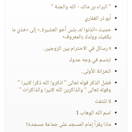
" البراء بن مالك - الله والجنة "
أبو ذر الغفاري
حديث «ائذنوا له، بئس أخو العشيرة..» إلى «خذي ما
يكفيك وولدك بالمعروف»
٨ رسائل في الاحترام بين الزوجين..
ابتسم في وجه عدوك
الخزانة الأولى..
فضل الذكر قوله تعالى " اذكروا الله ذكرا كثيرا "
وقوله تعالى " والذاكرين الله كثيرا والذاكرات "‏
لا تلتفت
اسم الله الوهاب 1
ماذا يقرأ إمام المسجد على جماعة مسجده؟