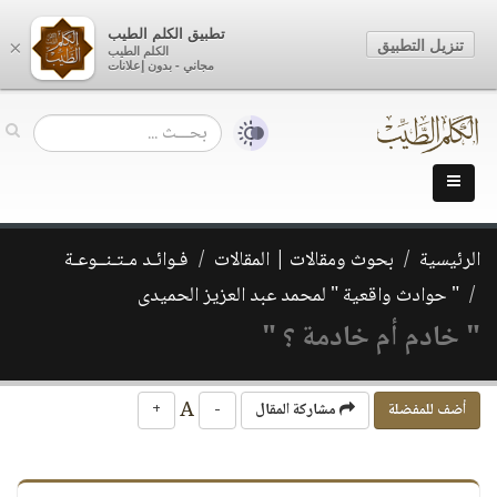
تطبيق الكلم الطيب
تنزيل التطبيق
×
الكلم الطيب
مجاني - بدون إعلانات
الرئيسية
بحوث ومقالات | المقالات
فـوائـد مـتـنــوعـة
" حوادث واقعية " لمحمد عبد العزيز الحميدى
" خادم أم خادمة ؟ "
A
أضف للمفضلة
مشاركة المقال
-
+