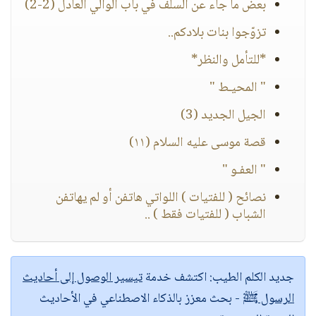
بعض ما جاء عن السلف في باب الوالي العادل (2-2)
تزوّجوا بنات بلادكم..
*للتأمل والنظر*
" المحيـط "
الجيل الجديد (3)
قصة موسى عليه السلام (١١)
" العفـو "
نصائح ( للفتيات ) اللواتي هاتفن أو لم يهاتفن
الشباب ( للفتيات فقط ) ..
جديد الكلم الطيب:
اكتشف خدمة
تيسير الوصول إلى أحاديث
الرسول ﷺ
- بحث معزز بالذكاء الاصطناعي في الأحاديث