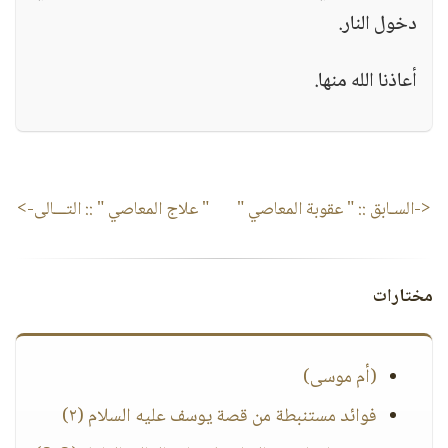
دخول النار.
أعاذنا الله منها.
<-السـابق ::
" عقوبة المعاصي "
" علاج المعاصي "
:: التـــالى->
مختارات
(أم موسى)
فوائد مستنبطة من قصة يوسف عليه السلام (٢)