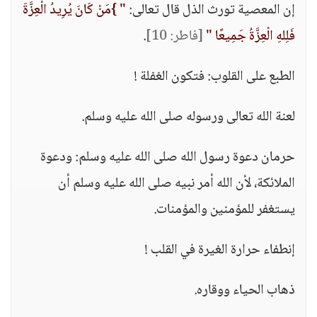
إن المعصية تورث الذل قال تعالى:
" }مَنْ كَانَ يُرِيدُ الْعِزَّةَ
فَلِلهِ الْعِزَّةُ جَمِيعًا "
[فاطر: 10]
.
الطبع على القلوب: فتكون الغفلة !
لعنة الله تعالى ورسوله صلى الله عليه وسلم.
حرمان دعوة رسول الله صلى الله عليه وسلم: ودعوة
الملائكة، لأن الله أمر نبيه صلى الله عليه وسلم أن
يستغفر للمؤمنين والمؤمنات.
إنطفاء حرارة الغيرة في القلب !
ذهاب الحياء ووقاره.