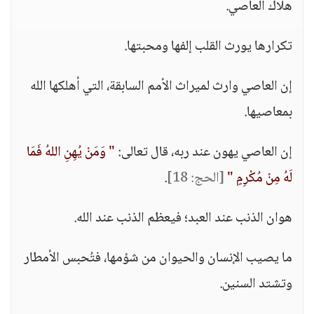
هلاك العاصي.
تكرارها يورث القلب إلفها ومحبتها.
إن العاصي وارث لميراث الأمم السابقة، التي أهلكها الله
بمعاصيها.
إن العاصي يهون عند ربه، قال تعالى:
" وَمَنْ يُهِنِ اللهُ فَمَا
لَهُ مِنْ مُكْرِمٍ "
[الحج: 18]
.
هوان الذنب عند العبد؛ فيعظم الذنب عند الله.
ما يصيب الإنسان والحيوان من شؤمها، فتُحبس الأمطار
وتشتد السنين.