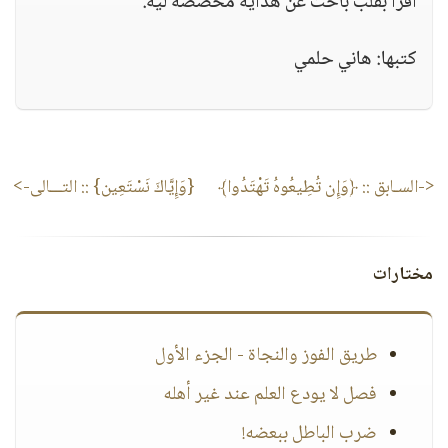
اقرأ بقلب باحث عن هداية مخصصة ليه.
كتبها: هاني حلمي
<-السـابق ::
﴿وَإِن تُطِيعُوهُ تَهْتَدُوا﴾
{وَإِيَّاكَ نَسْتَعِين}
:: التـــالى->
مختارات
طريق الفوز والنجاة - الجزء الأول
فصل لا يودع العلم عند غير أهله
ضرب الباطل ببعضه!