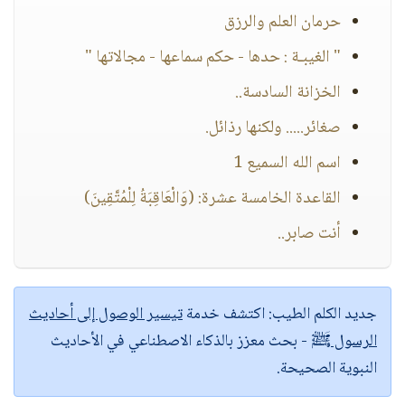
حرمان العلم والرزق
" الغيبـة : حدها - حكم سماعها - مجالاتها "
الخزانة السادسة..
صغائر..... ولكنها رذائل.
اسم الله السميع 1
القاعدة الخامسة عشرة: (وَالْعَاقِبَةُ لِلْمُتَّقِينَ)
أنت صابر..
جديد الكلم الطيب:
اكتشف خدمة
تيسير الوصول إلى أحاديث
الرسول ﷺ
- بحث معزز بالذكاء الاصطناعي في الأحاديث
النبوية الصحيحة.