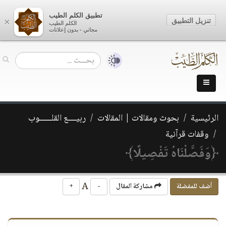
تطبيق الكلم الطيب
تنزيل التطبيق
×
الكلم الطيب
مجاني - بدون إعلانات
الرئيسية
بحوث ومقالات | المقالات
ربيــــع القلــــــوب
وقفات قرآنية
﴿وَفَصَّلْنَاهُ تَفْصِيلًا﴾
A
أضف للمفضلة
مشاركة المقال
-
+