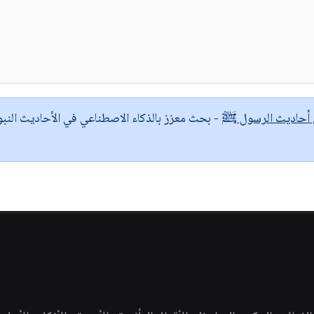
ى أحاديث الرسول ﷺ
- بحث معزز بالذكاء الاصطناعي في الأحاديث النبو