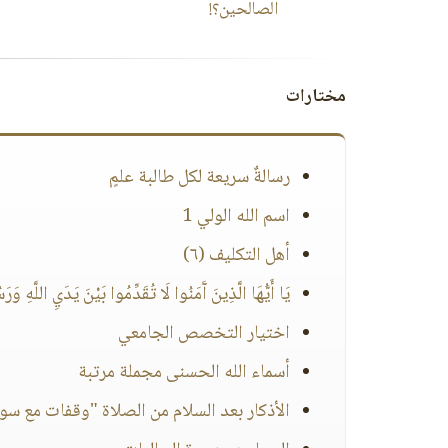
الصالحين؟!
مختارات
رسالةٌ سريعة لكل طالبة علمٍ
اسم الله الولي 1
أهل التكليف (٦)
يَا أَيُّهَا الَّذِينَ آَمَنُوا لَا تُقَدِّمُوا بَيْنَ يَدَيِ اللَّهِ وَرَ
اختيار التخصص الجامعي
أسماء الله الحسنى مجملة مرتبة
الأذكار بعد السلام من الصلاة "وقفات مع سور