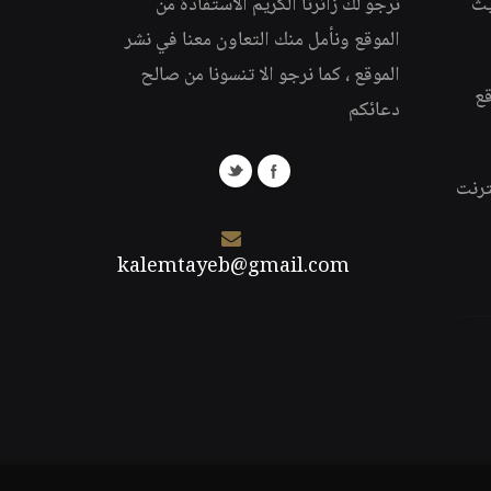
يث
نرجو لك زائرنا الكريم الاستفادة من
الموقع ونأمل منك التعاون معنا في نشر
الموقع ، كما نرجو الا تنسونا من صالح
قع
دعائكم
ترنت
kalemtayeb@gmail.com