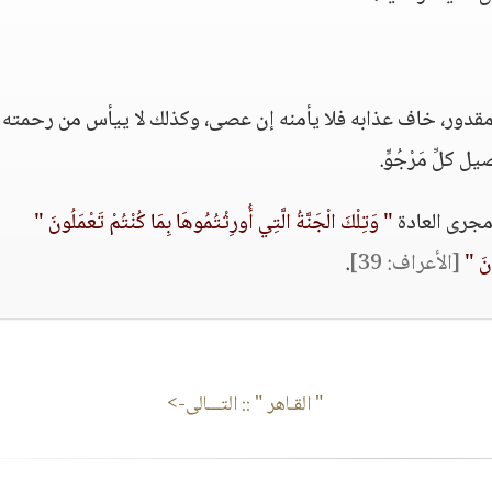
عجزه مقدور، خاف عذابه فلا يأمنه إن عصى، وكذلك لا ييأس من رحمته 
كلِّ مَرْجُوٍّ.
 مجرى العادة
" وَتِلْكَ الْجَنَّةُ الَّتِي أُورِثْتُمُوهَا بِمَا كُنْتُمْ تَعْمَلُونَ "
ونَ "
[الأعراف: 39]
.
" القـاهر "
:: التـــالى->