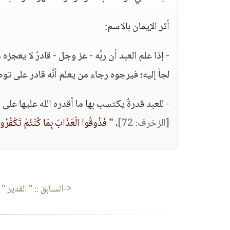
أثر الإيمان بالاسم:
- إذا علم العبد أن ربَّه - عز وجل - قادرٌ لا ي
لجأ إليه؛ فيرجوه رجاء من يعلم أنَّه قادر على توصيل 
- للعبد قدرةٌ يكتسب بها ما أقدره الله عليها على
[الزخرف: 72]
،
" فَذُوقُوا الْعَذَابَ بِمَا كُنْتُمْ تَكْفُرُ
<-السـابق ::
" القدير "