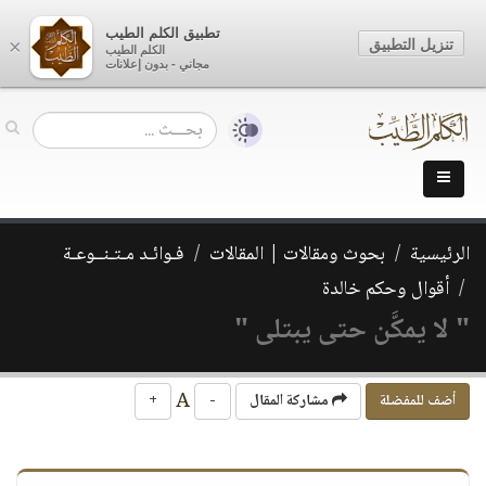
تطبيق الكلم الطيب
تنزيل التطبيق
×
الكلم الطيب
مجاني - بدون إعلانات
الرئيسية
بحوث ومقالات | المقالات
فـوائـد مـتـنــوعـة
أقوال وحكم خالدة
" لا يمكَّن حتى يبتلى "
A
أضف للمفضلة
مشاركة المقال
-
+