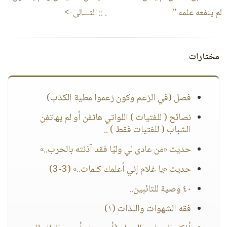
لم ينفعه علمه "
.
:: التـــالى->
مختارات
فصل (في الزعم وكون زعموا مطية الكذب)
نصائح ( للفتيات ) اللواتي هاتفن أو لم يهاتفن
الشباب ( للفتيات فقط ) ..
حديث «من عادى لي وليًا فقد آذنته بالحرب..»
حديث «يا غلام إني أعلمك كلمات..» (3-3)
٤٠ وصية للتائبين..
فقه الشهوات واللذات (١)