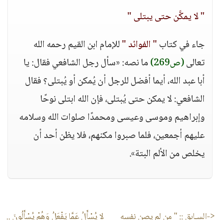
" لا يمكَّن حتى يبتلى "
جاء في كتاب
" الفوائد "
للإمام ابن القيم رحمه الله
تعالى
(ص269)
ما نصه: «سأل رجل الشافعي فقال: يا
أبا عبد الله، أيما أفضل للرجل أن يُمكن أو يُبتلى؟ فقال
الشافعي: لا يمكن حتى يُبتلى، فإن الله ابتلى نوحًا
وإبراهيم وموسى وعيسى ومحمدًا صلوات الله وسلامه
عليهم أجمعين، فلما صبروا مكنهم، فلا يظن أحد أن
يخلص من الألم البتة».
<-السـابق ::
" من لم يصن نفسه
لا يُسْأَلُ عَمَّا يَفْعَلُ وَهُمْ يُسْأَلُونَ ..