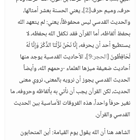
حرف، وميم حرف
[2]
، يعني الحسنة بعشر أمثالها،
والحديث القدسي ليس محفوظاً، يعني: لم يتعهد الله
بحفظ ألفاظه، أما القرآن فقد تكفل الله بحفظه، لا
يستطيع أحد أن يحرفه، إِنَّا نَحْنُ نَزَّلْنَا الذِّكْرَ وَإِنَّا لَهُ
لَحَافِظُونَ
[الحجر:9]
، الأحاديث القدسية يوجد منها
أحاديث ضعيفة ميزها العلماء -رحمهم الله، وأيضاً
الحديث القدسي يجوز أن نرويه بالمعنى، نروي معنى
الحديث، لكن القرآن يجب أن نأتي به بألفاظه وحروفه، ما
نغير حرفاً واحداً، هذه الفروقات الأساسية بين الحديث
القدسي والقرآن.
الشاهد هنا أن الله يقول يوم القيامة: أين المتحابون