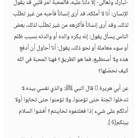
-تبارك وتعالى- إلا دلنا عليه، فالمحبة أمر قلبي قد يقول
الإنسان: أنا لا أملكه، قد أرى إنساناً فأحبه من غير تطلّب
لذلك، وقد أرى إنساناً فأكرهه من غير تطلّب لذلك، بعض
الناس يسأل يقول: إنه يكره والده أو والدته بسبب ظلم
أو سوء معاملة أو نحو ذلك، يقول: أنا أحاول أن أدفع
هذه ولا أستطيع، فما هو الطريق؟ فهنا المحبة في الله
كيف نحصّلها؟
عن أبي هريرة  قال النبي ﷺ: والذي نفسي بيده لا
تدخلوا الجنة حتى تؤمنوا، ولا تؤمنوا حتى تحابوا أولا
أدلكم على شيء إذا فعلتموه تحاببتم؟ أفشوا السلام
بينكم
[4]
.