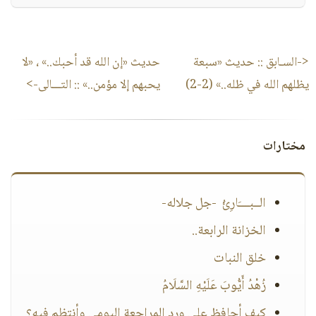
<-السـابق ::
حديث «سبعة
حديث «إن الله قد أحبك..» ، «لا
يظلهم الله في ظله..» (2-2)
يحبهم إلا مؤمن..»
:: التـــالى->
مختارات
الــبــــَارِئُ -جل جلاله-
الخزانة الرابعة..
خلق النبات
زُهْدُ أَيُّوبَ عَلَيْهِ السَّلَامُ
كيف أحافظ على ورد المراجعة اليومي وأنتظم فيه؟