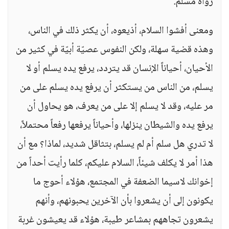
رواه مسلم.
ومعنى أفشوا السلام، أذيعوه، أن يكثر ذلك في الناس،
وهذه قضية سهلة، ولكن النفوس عصيّة أبيّة في كثير من
الأحيان، أحياناً الإنسان قد يتردد، يرفع يده يسلم أو لا
يسلم، من الناس من يستكثر أن يرفع يده يسلم على من
مر عليه، وقد لا يسلم إلا على من يعرف، هو يحاول أن
يرفع يده والشيطان ينزلها، وأحياناً يرفعها رفعاً محتملاً،
لا تدري هل سلم أم لم يسلم، بتثاقل شديد، لماذا؟ مع أن
هذا أمر لا يكلف شيئاً، السلام عليكم، كلما رأيت أحداً من
إخوانك لاسيما الضعفة في المجتمع، هؤلاء أحوج ما
يكونون إلى أن يشعروا بأن الآخرين يحبونهم، وأنهم
يشعرون تجاههم بمشاعر طيبة، هؤلاء قد يعيشون غربة