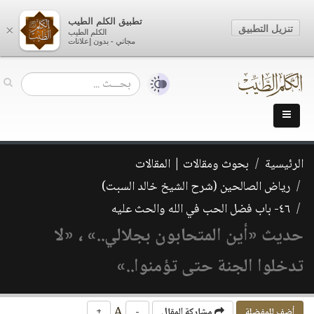
تطبيق الكلم الطيب
تنزيل التطبيق
×
الكلم الطيب
مجاني - بدون إعلانات
الرئيسية
بحوث ومقالات | المقالات
رياض الصالحين (شرح الشيخ خالد السبت)
٤٦- باب فضل الحب في الله والحث عليه
حديث «أين المتحابون بجلالي..» ، «لا
تدخلوا الجنة حتى تؤمنوا..»
A
أضف للمفضلة
مشاركة المقال
-
+