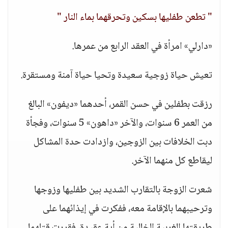
" تطعن طفليها بسكين وتحرقهما بماء النار "
«دارلي» امرأة في العقد الرابع من عمرها.
تعيش حياة زوجية سعيدة وتحيا حياة آمنة ومستقرة.
رزقت بطفلين في حسن القمر، أحدهما «ديفون» البالغ
من العمر 6 سنوات، والآخر «داهون» 5 سنوات، وفجأة
دبت الخلافات بين الزوجين، وازدادت حدة المشاكل
ليقاطع كل منهما الآخر.
شعرت الزوجة بالتقارب الشديد بين طفليها وزوجها
وترحيبهما بالإقامة معه، ففكرت في إيذائهما على