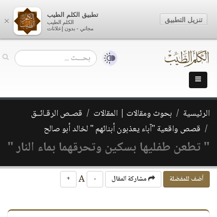
تطبيق الكلم الطيب
تنزيل التطبيق
×
الكلم الطيب
مجاني - بدون إعلانات
الرئيسية
بحوث ومقالات | المقالات
قصـص الرقـائــق
قصص واقعية "آباء يعذبون أبنائهم " لخالد أبو صالح
" تطعن طفليها بسكين وتحرقهما بماء النار "
A
أضف للمفضلة
مشاركة المقال
-
+