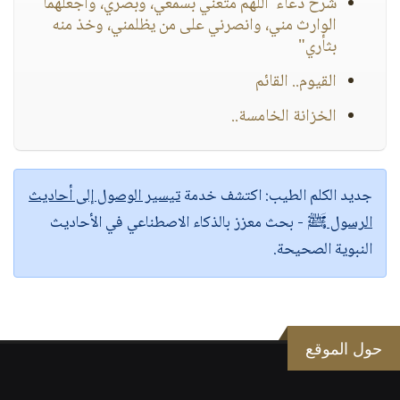
شرح دعاء"اللهم متعني بسمعي، وبصري، واجعلهما
الوارث مني، وانصرني على من يظلمني، وخذ منه
بثأري"
القيوم.. القائم
الخزانة الخامسة..
جديد الكلم الطيب:
اكتشف خدمة
تيسير الوصول إلى أحاديث
الرسول ﷺ
- بحث معزز بالذكاء الاصطناعي في الأحاديث
النبوية الصحيحة.
حول الموقع