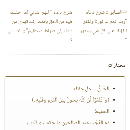
<-السـابق ::
شرح دعاء
شرح دعاء "اللهم اهدني لما اختلف
"ربنا أتمم لنا نورنا واغفر
فيه من الحق بإذنك، إنك تهدي من
لنا إنك على كل شيء قدير
تشاء إلى صراط مستقيم"
:: التـــالى-
>
"
مختارات
الحَــقُّ -جل جلاله-
(وَٱعۡلَمُوۤا۟ أَنَّ ٱللَّهَ یَحُولُ بَیۡنَ ٱلۡمَرۡءِ وَقَلۡبِهِۦ)
الحفيظ
ذم العُجْب عند الصالحين والحكماء والأدباء