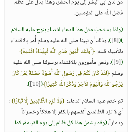
من لدن أبي البشر إلى يوم الحشر، وهذا يدلّ على عظم
فضل اللَّه على المؤمنين.
(ولذا يستحبّ مثل هذا الدعاء اقتداء بنوح عليه السلام
)
(
[8]
)
، وذلك أن نبينا صلى الله عليه وسلم أُمر بالاقتداء
بالأنبياء قبله:
﴿أُولَئِكَ الَّذِينَ هَدَى اللَّه فَبِهُدَاهُ اقْتَدِهْ﴾
(
[9]
)
، ونحن مأمورون بالاقتداء برسولنا صلى الله عليه
وسلم
﴿لَقَدْ كَانَ لَكُمْ فِي رَسُولِ اللَّه أُسْوَةٌ حَسَنَةٌ لِمَنْ كَانَ
يَرْجُو اللَّه وَالْيَوْمَ الْآخِرَ وَذَكَرَ اللَّه كَثِيرًا﴾
(
[10]
)
.
ثم ختم عليه السلام الدعاء:
﴿وَلَا تَزِدِ الظَّالِمِينَ إِلَّا تَبَارًا﴾
:
أي لا تزد الظالمين أنفسهم بالكفر إلا هلاكاً وخسراناً
ودماراً،
(وقد يشمل هذا كل ظالم إلى يوم القيامة، كما