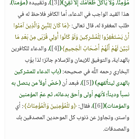
مُؤْمِنًا، وَلاَ يَأْكُلْ طَعَامَكَ إِلاَّ تَقِيٌّ)
(
[3]
)
، وتقييده
(مؤمناً)
،
هذا القيد الواجب في الدعاء، أما الكافر فلاحظ له في
طلب المغفرة له، قال تعالى:
﴿مَا كَانَ لِلنَّبِيِّ وَالَّذِينَ آمَنُوا
أَنْ يَسْتَغْفِرُوا لِلْمُشْرِكِينَ وَلَوْ كَانُوا أُولِي قُرْبَى مِنْ بَعْدِ مَا
تَبَيَّنَ لَهُمْ أَنَّهُمْ أَصْحَابُ الْجَحِيمِ﴾
(
[4]
)
، والدعاء للكافرين
بالهداية، والتوفيق للإيمان والإسلام جائز؛ لذا بوّب
البخاري رحمه اللَّه في صحيحه:
(باب الدعاء للمشركين
بالهدى ليتألفهم)
(
[5]
)
، فبعد أن
(خصّ أولاً من يتصل به
نسباً وديناً؛ لأنهم أولى وأحق بدعائه، ثم عمّ المؤمنين
والمؤمنات)
(
[6]
)
، فقال:
﴿و للْمُؤْمِنِينَ وَالْمُؤْمِنَاتُ﴾
: أي
واستر، وتجاوز عن ذنوب كل الموحدين المصدقين بك
والمصدقات.