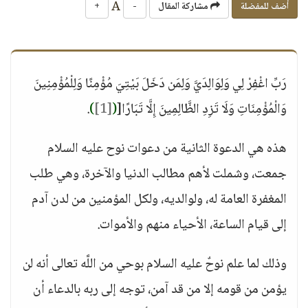
A
أضف للمفضلة
مشاركة المقال
-
+
رَبِّ اغْفِرْ لِي وَلِوَالِدَيَّ وَلِمَن دَخَلَ بَيْتِيَ مُؤْمِنًا وَلِلْمُؤْمِنِينَ
وَالْمُؤْمِنَاتِ وَلَا تَزِدِ الظَّالِمِينَ إِلَّا تَبَارًا[
(
[1]
)
.
هذه هي الدعوة الثانية من دعوات نوح عليه السلام
جمعت، وشملت لأهم مطالب الدنيا والآخرة، وهي طلب
المغفرة العامة له، ولوالديه، ولكل المؤمنين من لدن آدم
إلى قيام الساعة، الأحياء منهم والأموات.
وذلك لما علم نوحٌ عليه السلام بوحي من اللَّه تعالى أنه لن
يؤمن من قومه إلا من قد آمن، توجه إلى ربه بالدعاء أن