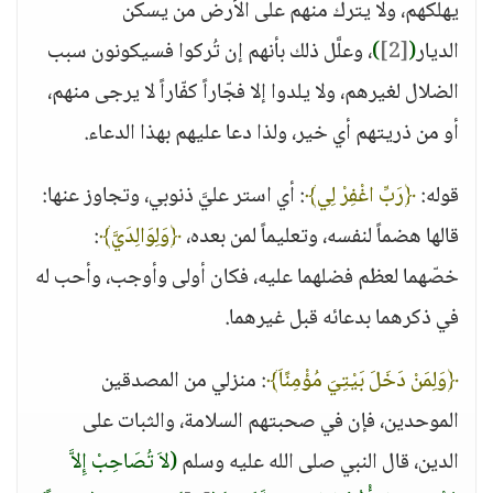
يهلكهم، ولا يترك منهم على الأرض من يسكن
الديار
(
[2]
)
، وعلَّل ذلك بأنهم إن تُركوا فسيكونون سبب
الضلال لغيرهم، ولا يلدوا إلا فجّاراً كفّاراً لا يرجى منهم،
أو من ذريتهم أي خير، ولذا دعا عليهم بهذا الدعاء.
قوله:
﴿رَبِّ اغْفِرْ لِي﴾
: أي استر عليَّ ذنوبي، وتجاوز عنها:
قالها هضماً لنفسه، وتعليماً لمن بعده،
﴿وَلِوَالِدَيَّ﴾
:
خصّهما لعظم فضلهما عليه، فكان أولى وأوجب، وأحب له
في ذكرهما بدعائه قبل غيرهما.
﴿وَلِمَنْ دَخَلَ بَيْتِيَ مُؤْمِنًاَ﴾
: منزلي من المصدقين
الموحدين، فإن في صحبتهم السلامة، والثبات على
الدين، قال النبي صلى الله عليه وسلم
(لاَ تُصَاحِبْ إِلاَّ