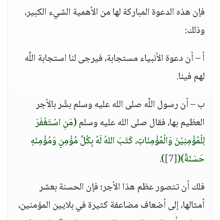
فإن هذه الدعوة المباركة لها من الأهمية الشيء الكبير،
وذلك:
أ – أن دعوة الأنبياء مستجابة، فيرجى لنا استجابة اللَّه
لهم فينا.
ب – أن رسول اللَّه صلى الله عليه وسلم بشّر بالأجر
العظيم بها، فقال صلى الله عليه وسلم
(مَنِ اسْتَغْفَرَ
لِلْمُؤْمِنِيْنَ وَالْمُؤْمِنَاتِ، كَتَبَ اللهُ لَهُ بِكُلِّ مُؤْمِنٍ وَمُؤْمِنَهٍ
حَسَنَةً)
(
[7]
)
.
فلك أن تتصور عظم هذا الأجر؛ فإن الحسنة بعشر
أمثالها، إلى أضعاف مضاعفة كثيرة في بلايين المؤمنين،