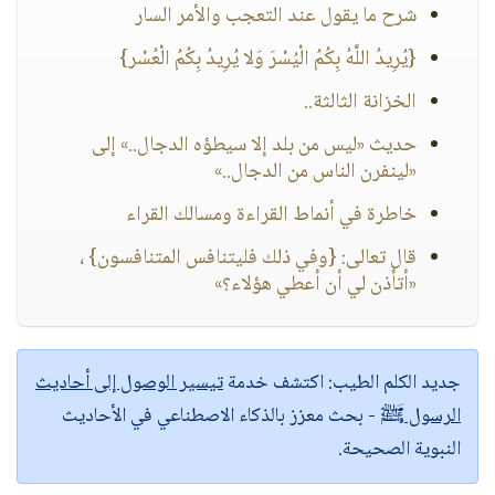
شرح ما يقول عند التعجب والأمر السار
{يُرِيدُ اللَّهُ بِكُمُ الْيُسْرَ وَلا يُرِيدُ بِكُمُ الْعُسْر}
الخزانة الثالثة..
حديث «ليس من بلد إلا سيطؤه الدجال..» إلى
«لينفرن الناس من الدجال..»
خاطرة في أنماط القراءة ومسالك القراء
قال تعالى: {وفي ذلك فليتنافس المتنافسون} ،
«أتأذن لي أن أعطي هؤلاء؟»
جديد الكلم الطيب:
اكتشف خدمة
تيسير الوصول إلى أحاديث
الرسول ﷺ
- بحث معزز بالذكاء الاصطناعي في الأحاديث
النبوية الصحيحة.