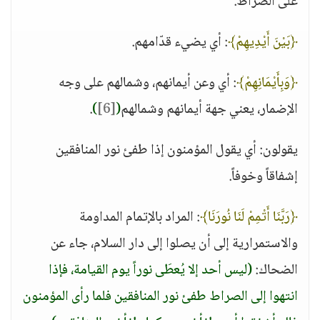
على الصراط.
﴿بَيْنَ أَيْدِيهِمْ﴾
: أي يضيء قدّامهم.
﴿وَبِأَيْمَانِهِمْ﴾
: أي وعن أيمانهم، وشمالهم على وجه
الإضمار، يعني جهة أيمانهم وشمالهم
(
[6]
)
.
يقولون: أي يقول المؤمنون إذا طفئ نور المنافقين
إشفاقاً وخوفاً.
﴿رَبَّنَا أَتْمِمْ لَنَا نُورَنَا﴾
: المراد بالإتمام المداومة
والاستمرارية إلى أن يصلوا إلى دار السلام، جاء عن
الضحاك:
(ليس أحد إلا يُعطَى نوراً يوم القيامة، فإذا
انتهوا إلى الصراط طفئ نور المنافقين فلما رأى المؤمنون