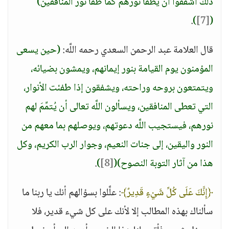
ذلك أشفقوا أن يطفأ نورهم كما طفأ نور المنافقين)
.
)
[7]
(
قال العلامة عبد الرحمن السعدي رحمه اللَّه:
(حين يسعى
المؤمنون يوم القيامة بنور إيمانهم، ويمشون بضيائه،
ويتمتعون بروحه وراحته، ويشفقون إذا طفئت الأنوار،
التي تعطى المنافقين، ويسألون اللَّه تعالى أن يُتمِّمَ لهم
نورهم، فيستجيب اللَّه دعوتهم، ويوصلهم بما معهم من
النور واليقين، إلى جنات النعيم، وجوار الرب الكريم، وكل
هذا من آثار التوبة النصوح)
(
[8]
)
.
﴿إِنَّكَ عَلَى كُلِّ شَيْءٍ قَدِيرٌ﴾
: علَّلوا بسؤالهم أنك يا ربنا ما
سألناك بهذه المطالب إلا لأنك على كل شيء قدير، فلا