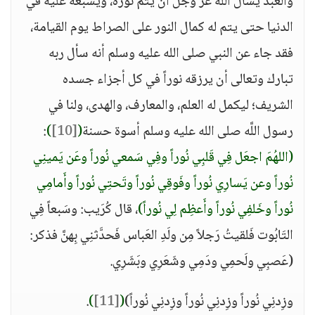
والعبد يسأل اللَّه عز وجل أن يتم نوره، ويسبغه عليه في
الدنيا حتى يتم له كمال النور على الصراط يوم القيامة،
فقد جاء عن النبي صلى الله عليه وسلم أنه سأل ربه
تبارك وتعالى أن يرزقه نوراً في كل أجزاء جسده
الشريف؛ ليكمل له العلم، والمعارف، والهدى، ولنا في
رسول اللَّه صلى الله عليه وسلم أسوة حسنة
(
[10]
)
:
(اللهُمَ اجعَل فِي قَلبِي نُوراً وفِي سَمعي نُوراً وعَن يَمينِي
نُوراً وعن يَسارِي نُوراً وفَوقِي نُوراً وتَحتِي نُوراً وأَمامِي
نُوراً وخَلفِي نُوراً وأَعظِم لِي نُوراً)
، قال كُرَيب: وسَبعاً فِي
التَابُوت فَلقيتُ رَجلاً مِن ولَدِ العَباس فَحدَّثنِي بِهنَّ فذكر:
(عَصبِي ولَحمِي ودَمِي وشَعَرِي وبَشَرِي.
وزِدنِي نُوراً وزِدنِي نُوراً وزِدنِي نُوراً)
(
[11]
)
.