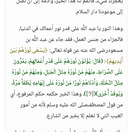
يعجزك شيء، فأتمم لنا هذا الخير، وأدمه إلى أن نصل
إلى موعودنا دار السلام.
وهذا النور يا عبد اللَّه على قدر نور أعمالك في الدنيا،
فالجزاء من جنس العمل، فقد جاء عن عبد اللَّه بن
مسعودرضى الله عنه عن قوله تعالى:
﴿يَسْعَى نُورُهُمْ بَيْنَ
أَيْدِيهِمْ﴾
:
(قَالَ: يُؤْتَوْنَ نُورَهُمْ عَلَى قَدْرِ أَعْمَالِهِمْ، يَمُرُّونَ
عَلَى الصِّرَاطِ، مِنْهُمْ مَنْ نُورُهُ مِثْلُ الْجَبَلِ، وَمِنْهُمْ مَنْ نُورُهُ
مِثْلُ النَّخْلَةِ، وَأَدْنَاهُمْ نُورًا مَنْ نُورُهُ عَلَى إِبْهَامِهِ يُطْفَأَ مَرَّةً،
وَيُوقَدُ أُخْرَى)
(
[9]
)
، وهذا الخبر حكمه حكم المرفوع، أي
من قول المصطفىصلى الله عليه وسلم لأنه من أمور
الغيب التي لا تعلم إلا بخبر من الشارع.