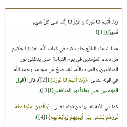
رَبَّنَا أَتْمِمْ لَنَا نُورَنَا وَاغْفِرْ لَنَا إِنَّكَ عَلَى كُلِّ شَيْءٍ
قَدِيرٌ[
(
[1]
)
.
هذا الدعاء النافع جاء ذكره في كتاب اللَّه العزيز الحكيم
من دعاء المؤمنين في يوم القيامة حين ينطفئ نور
المنافقين، والعياذ باللَّه، فقد صحّ عن مجاهد رحمه اللَّه
في قوله تعالى:
﴿رَبَّنَا أَتْمِمْ لَنَا نُورَنَا﴾
(
[2]
)
، قال:
(قول
المؤمنين حين يطفأ نور المنافقين)
(
[3]
)
.
كما في الآية نفسها من قوله تعالى:
﴿وَالَّذِينَ آمَنُوا مَعَهُ
نُورُهُمْ يَسْعَى بَيْنَ أَيْدِيهِمْ وَبِأَيْمَانِهِمْ﴾
(
[4]
)
.