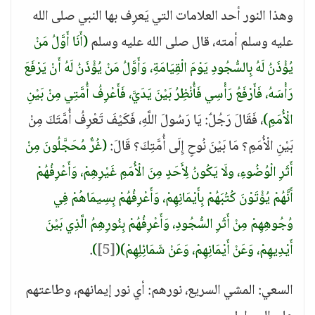
وهذا النور أحد العلامات التي يَعرِف بها النبي صلى الله
عليه وسلم أمته، قال صلى الله عليه وسلم
(أَنَا أَوَّلُ مَنْ
يُؤْذَنُ لَهُ بِالسُّجُودِ يَوْمَ الْقِيَامَةِ، وَأَوَّلُ مَنْ يُؤْذَنُ لَهُ أَنْ يَرْفَعَ
رَأْسَهُ، فَأَرْفَعُ رَأْسِي فَأُنْظِرُ بَيْنَ يَدَيَّ، فَأَعْرِفُ أُمَّتِي مِنْ بَيْنِ
الْأُمَمِ)
، فَقَالَ رَجُلٌ: يَا رَسُولَ اللَّهِ، فَكَيْفَ تَعْرِفُ أُمَّتَكَ مِنْ
بَيْنِ الْأُمَمِ؟ مَا بَيْنَ نُوحٍ إِلَى أُمَّتِكَ؟ قَالَ:
(غُرٌّ مُحَجَّلُونَ مِنْ
أَثَرِ الْوُضُوءِ، ولَا يَكُونُ لِأَحَدٍ مِنَ الْأُمَمِ غَيْرِهِمْ، وَأَعْرِفُهُمْ
أَنَّهُمْ يُؤْتَوْنَ كُتُبَهُمْ بِأَيْمَانِهِمْ، وَأَعْرِفُهُمْ بِسِيمَاهُمْ فِي
وُجُوهِهِمْ مِنْ أَثَرِ السُّجُودِ، وَأَعْرِفُهُمْ بِنُورِهِمُ الَّذِي بَيْنَ
أَيْدِيهِمْ، وَعَنْ أَيْمَانِهِمْ، وَعَنْ شَمَائِلِهِمْ)
(
[5]
)
.
السعي: المشي السريع، نورهم: أي نور إيمانهم، وطاعتهم