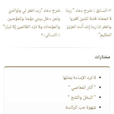
<-السـابق ::
شرح دعاء " ربنا
شرح دعاء "رب اغفر لي ولوالدي
لا تجعلنا فتنة للذين كفروا
ولمن دخل بيتي مؤمنا وللمؤمنين
واغفر لنا ربنا إنك أنت العزيز
والمؤمنات ولا تزد الظالمين إلا تبارا"
الحكيم"
:: التـــالى->
مختارات
لا ترد الإساءة بمثلها
" آثار المعاصي "
" البخل والشح "
شهوة حب الرئاسة