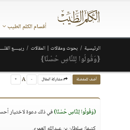
أقسام الكلم الطيب
الرئيسية
بحوث ومقالات | المقالات
ربيــــع القلـــ
{وَقُولُوا لِلنَّاسِ حُسْنًا}
A
أضف للمفضلة
مشاركة المقال
-
+
(وَقُولُوا لِلنَّاسِ حُسْنًا)
في ذلك دعوة لاختيار أحسن 
كتبها: سلطان بن عبدالله العمري