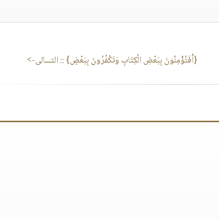
{أَفَتُؤْمِنُونَ بِبَعْضِ الْكِتَابِ وَتَكْفُرُونَ بِبَعْضٍ}
:: التـــالى->