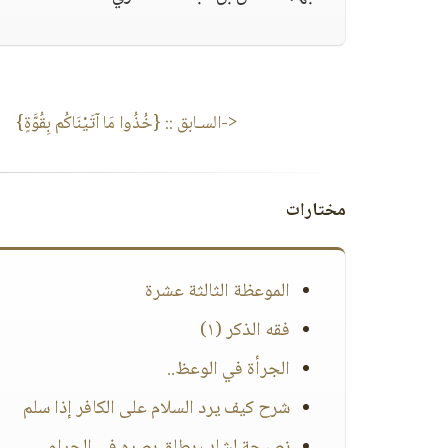
<-السـابق ::
{خُذُوا مَا آتَيْنَاكُم بِقُوَّةٍ}
مختارات
الموعظة الثالثة عشرة
فقه الذكر (١)
الجرأة في الوعظ..
شرح كيف يرد السلام على الكافر إذا سلم