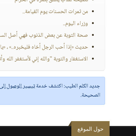
نصيحة لشاب يطلق بصره في الحرام
من ثمرات الحسنات يوم القيامة..
وزراء اليوم..
صحة التوبة عن بعض الذنوب فهي أصل السن
حديث «إذا أحب الرجل أخاه فليخبره..» ، «يا م
الاستغفار والتوبة "والله إني لأستغفر الله و
جديد الكلم الطيب:
اكتشف خدمة
تيسير الوصول إل
الصحيحة.
حول الموقع