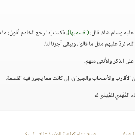
 عليه وسلم شاة، قال:
(اقسميها)
، فكنت إذا رجع الخادم أقول: ما ق
ه، نردّ عليهم مثل ما قالوا، ويبقى أجرنا لنا.
على الذكر والأنثى منهم.
ن الأقارب والأصحاب والجيران، إن كانت مما يجوز فيه القسمة.
لمُهْدي للمُهدَى له.
الشرك
شرح دعاء كراهية الطيرة
:: التـــالى->