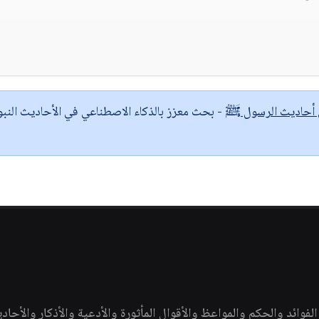
ى أحاديث الرسول ﷺ
- بحث معزز بالذكاء الاصطناعي في الأحاديث النبو
وائد والحكم والمواعظ والأقوال المأثورة والأدعية والأذكار والأحاد