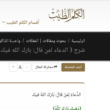
أقسام الكلم الطيب
الرئيسية
بحوث ومقالات | المقالات
واحـــة الذاكر
شرح ( الدعاء لمن قال: بارك الله فيك 
A
أضف للمفضلة
مشاركة المقال
-
+
الدُّعاءُ لِمَنْ قالَ: بَارَكَ اللهُ فيكَ
(وَفِيكَ بَارَكَ اللَّهُ)