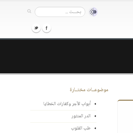
موضوعــات مختــارة
أبواب الأجر وكفارات الخطايا
الدر المنثور
طب القلوب