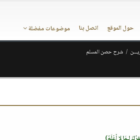
حول الموقع
اتصل بنا
موضوعات مفضلة
يـــن
شرح حصن المسلم
ِرُكَ لِـمَا لا أعْلَمُ)