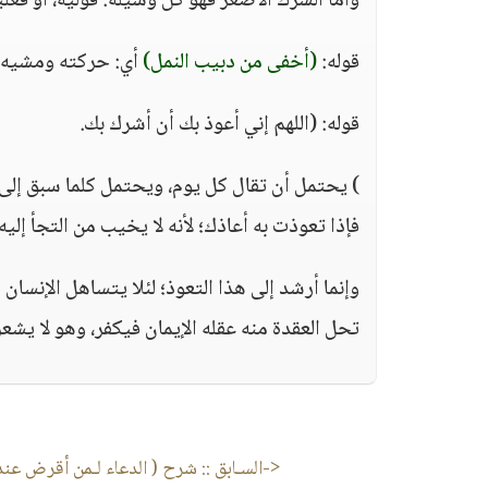
وأما الشرك الأصغر فهو كل وسيلة: قولية، أو فعلية،
قوله:
(أخفى من دبيب النمل)
أي: حركته ومشيه 
قوله: (اللهم إني أعوذ بك أن أشرك بك.
) يحتمل أن تقال كل يوم، ويحتمل كلما سبق إلى الن
فإذا تعوذت به أعاذك؛ لأنه لا يخيب من التجأ إليه.
وإنما أرشد إلى هذا التعوذ؛ لئلا يتساهل الإنسان
تحل العقدة منه عقله الإيمان فيكفر، وهو لا يشعر
<-السـابق ::
شرح ( الدعاء لـمن أقرض عند 