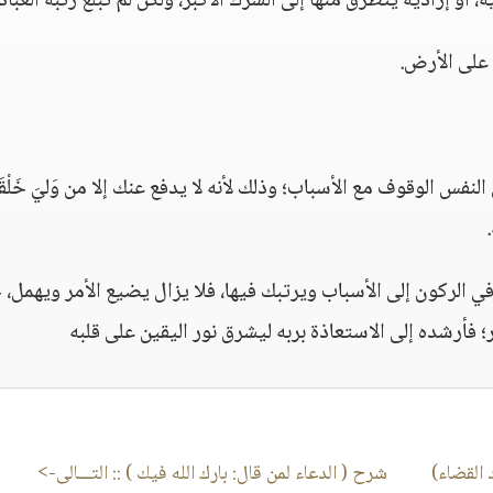
 أو إرادية يتطرق منها إلى الشرك الأكبر، ولكن لم تبلغ رتبة العباد
على الأرض.
فس الوقوف مع الأسباب؛ وذلك لأنه لا يدفع عنك إلا من وَليَ خَلْقَ
 في الركون إلى الأسباب ويرتبك فيها، فلا يزال يضيع الأمر ويهمل،
؛ فأرشده إلى الاستعاذة بربه ليشرق نور اليقين على قلبه
القضاء)
شرح ( الدعاء لمن قال: بارك الله فيك )
:: التـــالى->