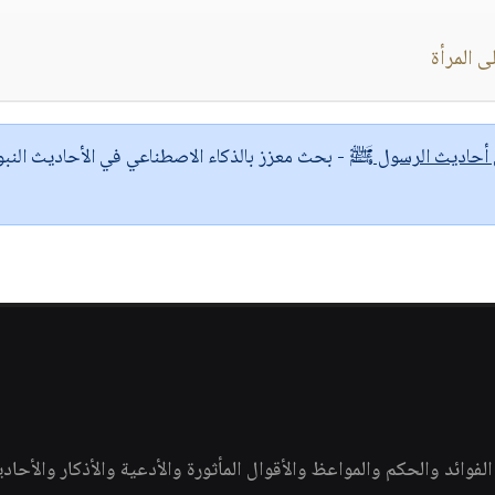
 المرأة
ى أحاديث الرسول ﷺ
- بحث معزز بالذكاء الاصطناعي في الأحاديث النبو
وائد والحكم والمواعظ والأقوال المأثورة والأدعية والأذكار والأحاد