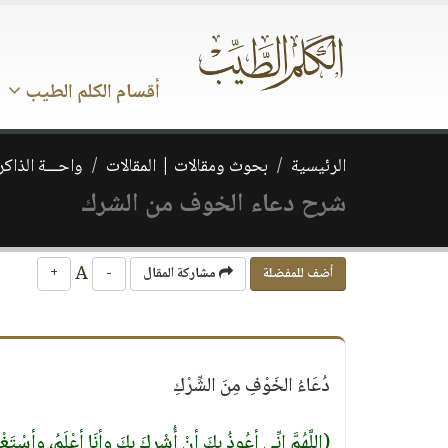
أقسام الكلم الطيب
الرئيسية
بحوث ومقالات | المقالات
واحـــة الذاكر
شرح دعاء الخوف من الشرك
A
أضف للمفضلة
مشاركة المقال
-
+
دُعَاءُ الخَوْفِ مِنَ الشِّرْكِ
(اللَّهُمَّ إنِّي أعُوذُ بِكَ أنْ أُشْرِكَ بِكَ وأنَا أعْلَمُ، وأسْتَغْف