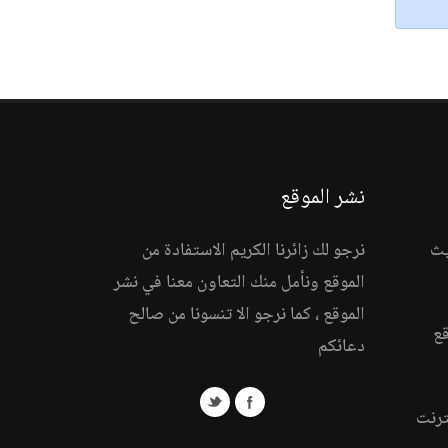
نشر الموقع
يث
نرجو لك زائرنا الكريم الاستفادة من
الموقع ونأمل منك التعاون معنا في نشر
الموقع ، كما نرجو الا تنسونا من صالح
قع
دعائكم
ترنت