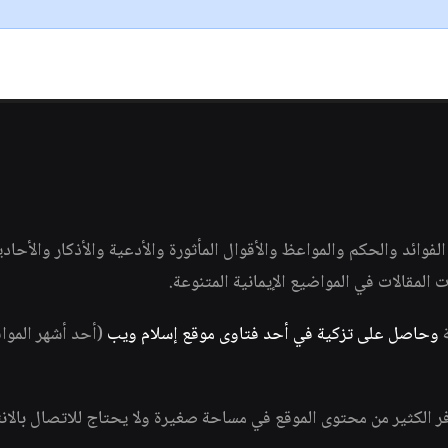
وائد والحكم والمواعظ والأقوال المأثورة والأدعية والأذكار والأحاد
ات المقالات في المواضيع الإيمانية المتنوعة.
ة
وحاصل على تزكية في أحد فتاوى موقع إسلام ويب
(أحد أشهر الموا
فر الكثير من محتوى الموقع في مساحة صغيرة ولا يحتاج للاتصال بالان