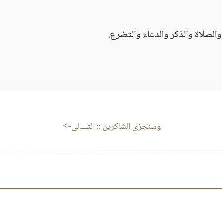
 والصلاة والذكر والدعاء والتضرع.
وسنجزى الشاكرين
:: التـــالى->