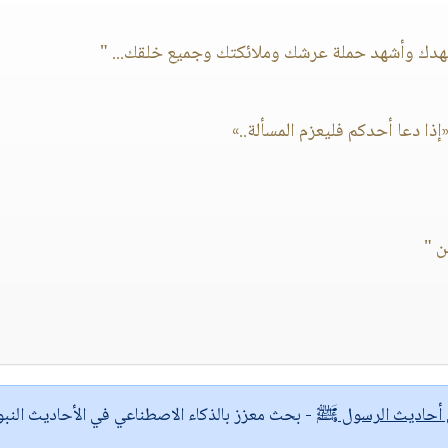
شهدك وأشهد حملة عرشك وملائكتك وجميع خلقك... "
«إذا دعا أحدكم فليعزم المسألة..»
ن "
ى أحاديث الرسول ﷺ
- بحث معزز بالذكاء الاصطناعي في الأحاديث النبو