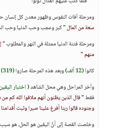
" "
فلما كتب عليهم القتال تولوا "
ومرحلة آفات النفوس وظهور معدن كل إنسان ح
سعة من المال "
كبر وعجب وحب الدنيا وحب الس
ومرحلة فتنة الدنيا ممثلة في النهر والمطلوب
" إ
منهم "
كانوا
(12 ألف)
وبعد هذه المرحلة صاروا
(319)
ف
وآخر المراحل وهي محل الشاهد
( اختبار اليقين
فقط
" قال الذين يظنون أنهم ملاقوا الله كم من فئ
وجنوده قالوا ربنا أفرغ علينا صبرا وثبت أقدامنا
وخلصت القصة إلى أنَّ اليقين هو الحل، هو سبب 