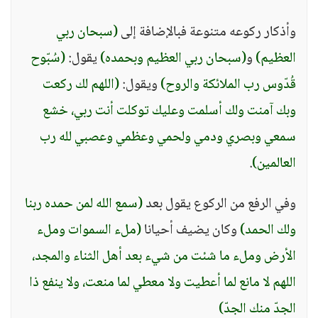
وأذكار ركوعه متنوعة فبالإضافة إلى
(سبحان ربي
العظيم)
و
(سبحان ربي العظيم وبحمده)
يقول:
(سُبّوح
قُدّوس رب الملائكة والروح)
ويقول:
(اللهم لك ركعت
وبك آمنت ولك أسلمت وعليك توكلت أنت ربي، خشع
سمعي وبصري ودمي ولحمي وعظمي وعصبي لله رب
العالمين)
.
وفي الرفع من الركوع يقول بعد
(سمع الله لمن حمده ربنا
ولك الحمد)
وكان يضيف أحيانا
(ملء السموات وملء
الأرض وملء ما شئت من شيء بعد أهل الثناء والمجد،
اللهم لا مانع لما أعطيت ولا معطي لما منعت، ولا ينفع ذا
الجدّ منك الجدّ)