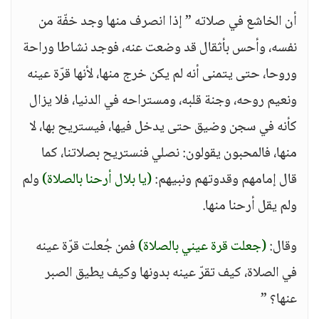
أن الخاشع في صلاته ” إذا انصرف منها وجد خفّة من
نفسه، وأحس بأثقال قد وضعت عنه، فوجد نشاطا وراحة
وروحا، حتى يتمنى أنه لم يكن خرج منها، لأنها قرّة عينه
ونعيم روحه، وجنة قلبه، ومستراحه في الدنيا، فلا يزال
كأنه في سجن وضيق حتى يدخل فيها، فيستريح بها، لا
منها، فالمحبون يقولون: نصلي فنستريح بصلاتنا، كما
قال إمامهم وقدوتهم ونبيهم:
(يا بلال أرحنا بالصلاة)
ولم
ولم يقل أرحنا منها.
وقال:
(جعلت قرة عيني بالصلاة)
فمن جُعلت قرّة عينه
في الصلاة، كيف تقرّ عينه بدونها وكيف يطيق الصبر
عنها؟ ”