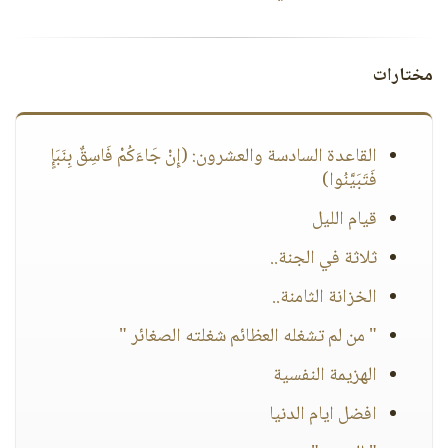
مختارات
القاعدة السادسة والعشرون: (إِنْ جَاءَكُمْ فَاسِقٌ بِنَبَإٍ
فَتَبَيَّنُوا)
قيام الليل
ثلاثة في الجنة..
الخزانة الثامنة..
" من لم تشغله العظائم شغلته الصغائر "
الهزيمة النفسية
افضل ايام الدنيا