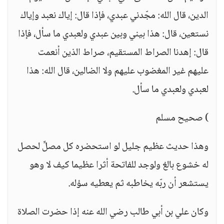
الدين، قال الله: مجّدني عبدي، فإذا قال: إياك نعبد وإياك
نستعين، قال: هذا بيني وبين عبدي ولعبدي ما سأل، فإذا
قال: إهدنا الصراط المستقيم، صراط الذين أنعمت
عليهم غير المغضوب عليهم ولا الضالين، قال الله: هذا
لعبدي ولعبدي ما سأل.
) صحيح مسلم
وهذا حديث عظيم جليل لو استحضره كل مصلٍّ لحصل
له خشوع بالغ ولوجد للفاتحة أثرا عظيما كيف لا وهو
يستشعر أن ربّه يخاطبه ثم يعطيه سؤله.
وكان علي بن أبي طالب رضي الله عنه إذا حضرت الصلاة