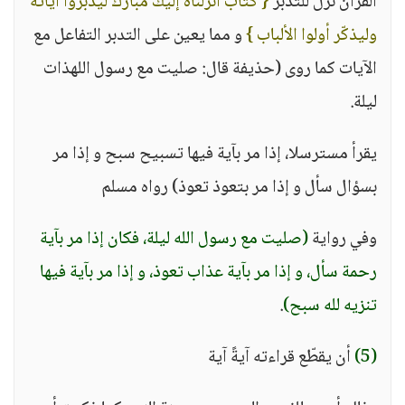
القرآن نزل للتدبر
{ كتاب أنزلناه إليك مبارك ليدّبروا آياته
وليذكّر أولوا الألباب }
و مما يعين على التدبر التفاعل مع
الآيات كما روى (حذيفة قال: صليت مع رسول اللهذات
ليلة.
يقرأ مسترسلا، إذا مر بآية فيها تسبيح سبح و إذا مر
بسؤال سأل و إذا مر بتعوذ تعوذ) رواه مسلم
وفي رواية
(صليت مع رسول الله ليلة، فكان إذا مر بآية
رحمة سأل، و إذا مر بآية عذاب تعوذ، و إذا مر بآية فيها
تنزيه لله سبح)
.
(5)
أن يقطّع قراءته آيةً آية