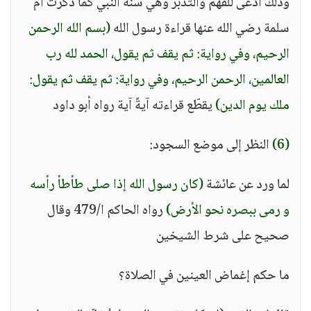
وذلك أدعى للفهم والتدبر وهي سنة النبي كما ذكرت أم
سلمة رضي الله عنها قراءة رسول الله
(بسم الله الرحمن
الرحيم، وفي رواية: ثم يقف ثم يقول، الحمد لله رب
العالمين، الرحمن الرحيم، وفي رواية: ثم يقف ثم يقول:
ملك يوم الدين)
يقطّع قراءته آيةً آية رواه أبو داود
(6)
النظر إلى موضع السجود:
لما ورد عن عائشة
(كان رسول الله إذا صلى طأطأ رأسه
و رمى ببصره نحو الأرض)
رواه الحاكم ا/479 وقال
صحيح على شرط الشيخين
ما حكم إغماض العينين في الصلاة؟