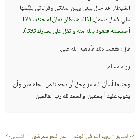
الشيطان قد حال بيني وبين صلاتي وقراءتي يلبِّسها
عليّ، فقال رسول:
(ذاك شيطان يُقال له خنزب فإذا
أحسسته فتعوّذ بالله منه واتفل على يسارك ثلاثا)
.
قال: ففعلت ذلك فأذهبه الله عني.
رواه مسلم
وختاما أسأل الله عز وجل أن يجعلنا من الخاشعين وأن
يتوب علينا أجمعين، والحمد لله رب العالمين
<-السـابق ::
رؤية الله في الجنة
عن اللغو معرضون
:: التـــالى->