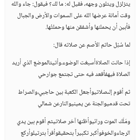
يتزلزل ويتلون وجهه، فقيل له: ما لك؟ فيقول: جاء والله
وقت أمانة عرضها الله على السموات والأرض والجبال
فأبين أن يحملنها وأشفقن منها وحملتُها.
لما سُئِل حاتم الأصم عن صلاته قال:
إذا حانت الصلاةأسبغت الوضوء،وأتيتالموضع الذي أريد
الصلاة فيهفأقعد فيه حتى تجتمع جوارحي
ثم أقوم إلىصلاتيوأجعل الكعبة بين حاجبي،والصراط
تحت قدميوالجنة عن يمينيوالنارعن شمالي
ومَلَك الموت ورائيوأظنها آخر صلاتيثم أقوم بين يدي
الرجاءوالخوفوأكبر تكبيراً بتحقيقوأقرأ بترتيلوأركع