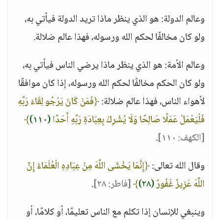
وعالم الدولة: هو الذي ينظر ماذا تريد الدولة فيأتي به،
ولو كان مخالفًا لحكم الله ورسوله، فهذا عالم ضلالة.
وعالم الأمة: هو الذي ينظر ماذا يرضي الناس فيأتي به،
ولو كان الحكم مخالفًا لحكم الله ورسوله، إذا كان موافقًا
لأهواء الناس، فهذا عالم ضلالة:
﴿فَمَنْ كَانَ يَرْجُو لِقَاءَ رَبِّهِ
فَلْيَعْمَلْ عَمَلًا صَالِحًا وَلَا يُشْرِكْ بِعِبَادَةِ رَبِّهِ أَحَدًا
(١١٠)
﴾
[الكهف: ١١٠]
.
وقال الله تعالى:
﴿إِنَّمَا يَخْشَى اللَّهَ مِنْ عِبَادِهِ الْعُلَمَاءُ إِنَّ
اللَّهَ عَزِيزٌ غَفُورٌ
(٢٨)
﴾
[فاطر: ٢٨]
.
وينبغي للإنسان إذا تكلم مع الناس تعليمًا، أو كلامًا، أو