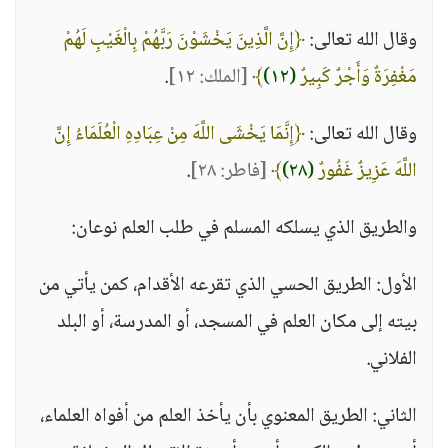
وقال الله تعالى:
﴿إِنَّ الَّذِينَ يَخْشَوْنَ رَبَّهُمْ بِالْغَيْبِ لَهُمْ
مَغْفِرَةٌ وَأَجْرٌ كَبِيرٌ
(١٢)
﴾
[الملك: ١٢]
.
وقال الله تعالى:
﴿إِنَّمَا يَخْشَى اللَّهَ مِنْ عِبَادِهِ الْعُلَمَاءُ إِنَّ
اللَّهَ عَزِيزٌ غَفُورٌ
(٢٨)
﴾
[فاطر: ٢٨]
.
والطريق الذي يسلكه المسلم في طلب العلم نوعان:
الأول: الطريق الحسي الذي تقرعه الأقدام، كمن يأتي من
بيته إلى مكان العلم في المسجد، أو المدرسة، أو البلد
الفلاني.
الثاني: الطريق المعنوي بأن يأخذ العلم من أفواه العلماء،