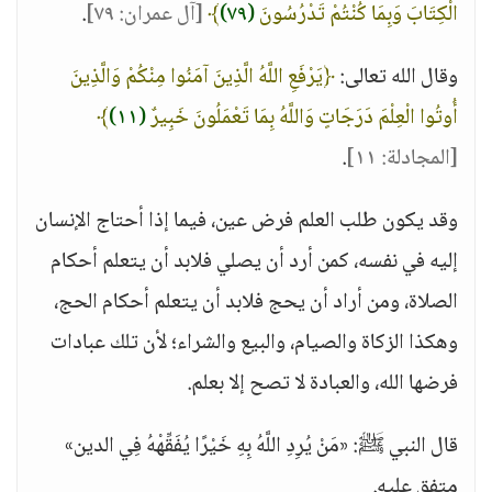
الْكِتَابَ وَبِمَا كُنْتُمْ تَدْرُسُونَ
(٧٩)
﴾
[آل عمران: ٧٩]
.
وقال الله تعالى:
﴿يَرْفَعِ اللَّهُ الَّذِينَ آمَنُوا مِنْكُمْ وَالَّذِينَ
أُوتُوا الْعِلْمَ دَرَجَاتٍ وَاللَّهُ بِمَا تَعْمَلُونَ خَبِيرٌ
(١١)
﴾
[المجادلة: ١١]
.
وقد يكون طلب العلم فرض عين، فيما إذا أحتاج الإنسان
إليه في نفسه، كمن أرد أن يصلي فلابد أن يتعلم أحكام
الصلاة، ومن أراد أن يحج فلابد أن يتعلم أحكام الحج،
وهكذا الزكاة والصيام، والبيع والشراء؛ لأن تلك عبادات
فرضها الله، والعبادة لا تصح إلا بعلم.
قال النبي ﷺ: «مَنْ يُرِدِ اللَّهُ بِهِ خَيْرًا يُفَقِّهْهُ فِي الدين»
متفق عليه.