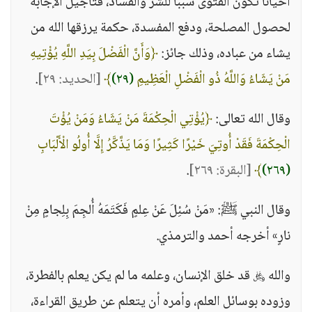
أحيانًا تكون الفتوى سببًا للشر والفساد، فتأجيل الإجابة
لحصول المصلحة، ودفع المفسدة، حكمة يرزقها الله من
يشاء من عباده، وذلك جائز:
﴿وَأَنَّ الْفَضْلَ بِيَدِ اللَّهِ يُؤْتِيهِ
مَنْ يَشَاءُ وَاللَّهُ ذُو الْفَضْلِ الْعَظِيمِ
(٢٩)
﴾
[الحديد: ٢٩]
.
وقال الله تعالى:
﴿يُؤْتِي الْحِكْمَةَ مَنْ يَشَاءُ وَمَنْ يُؤْتَ
الْحِكْمَةَ فَقَدْ أُوتِيَ خَيْرًا كَثِيرًا وَمَا يَذَّكَّرُ إِلَّا أُولُو الْأَلْبَابِ
(٢٦٩)
﴾
[البقرة: ٢٦٩]
.
وقال النبي ﷺ: «مَنْ سُئِلَ عَنْ عِلمٍ فَكَتَمَهُ أُلجِمَ بِلِجامٍ مِنْ
نارٍ» أخرجه أحمد والترمذي.
والله ﷿ قد خلق الإنسان، وعلمه ما لم يكن يعلم بالفطرة،
وزوده بوسائل العلم، وأمره أن يتعلم عن طريق القراءة،