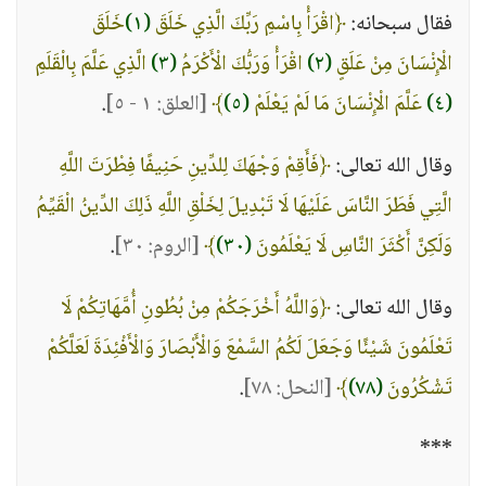
فقال سبحانه:
﴿اقْرَأْ بِاسْمِ رَبِّكَ الَّذِي خَلَقَ
(١)
خَلَقَ
الْإِنْسَانَ مِنْ عَلَقٍ
(٢)
اقْرَأْ وَرَبُّكَ الْأَكْرَمُ
(٣)
الَّذِي عَلَّمَ بِالْقَلَمِ
(٤)
عَلَّمَ الْإِنْسَانَ مَا لَمْ يَعْلَمْ
(٥)
﴾
[العلق: ١ - ٥]
.
وقال الله تعالى:
﴿فَأَقِمْ وَجْهَكَ لِلدِّينِ حَنِيفًا فِطْرَتَ اللَّهِ
الَّتِي فَطَرَ النَّاسَ عَلَيْهَا لَا تَبْدِيلَ لِخَلْقِ اللَّهِ ذَلِكَ الدِّينُ الْقَيِّمُ
وَلَكِنَّ أَكْثَرَ النَّاسِ لَا يَعْلَمُونَ
(٣٠)
﴾
[الروم: ٣٠]
.
وقال الله تعالى:
﴿وَاللَّهُ أَخْرَجَكُمْ مِنْ بُطُونِ أُمَّهَاتِكُمْ لَا
تَعْلَمُونَ شَيْئًا وَجَعَلَ لَكُمُ السَّمْعَ وَالْأَبْصَارَ وَالْأَفْئِدَةَ لَعَلَّكُمْ
تَشْكُرُونَ
(٧٨)
﴾
[النحل: ٧٨]
.
***