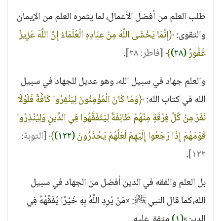
طلب العلم من أفضل الأعمال، لما يثمره العلم من الإيمان
والتقوى:
﴿إِنَّمَا يَخْشَى اللَّهَ مِنْ عِبَادِهِ الْعُلَمَاءُ إِنَّ اللَّهَ عَزِيزٌ
غَفُورٌ
(٢٨)
﴾
[فاطر: ٢٨]
.
والعلم جهاد في سبيل الله، وهو عديل للجهاد في سبيل
الله في كتاب الله:
﴿وَمَا كَانَ الْمُؤْمِنُونَ لِيَنْفِرُوا كَافَّةً فَلَوْلَا
نَفَرَ مِنْ كُلِّ فِرْقَةٍ مِنْهُمْ طَائِفَةٌ لِيَتَفَقَّهُوا فِي الدِّينِ وَلِيُنْذِرُوا
قَوْمَهُمْ إِذَا رَجَعُوا إِلَيْهِمْ لَعَلَّهُمْ يَحْذَرُونَ
(١٢٢)
﴾
[التوبة:
.
١٢٢]
بل العلم والفقه في الدين أفضل من الجهاد في سبيل
الله،كما قال النبي ﷺ: «مَنْ يُرِدِ اللَّهُ بِهِ خَيْرًا يُفَقِّهْهُ فِي
الدين»
(١)
متفق عليه.