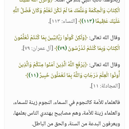
ربه،وهذا نائب النبي ﷺ في أمته:
﴿وَأَنْزَلَ اللَّهُ عَلَيْكَ
الْكِتَابَ وَالْحِكْمَةَ وَعَلَّمَكَ مَا لَمْ تَكُنْ تَعْلَمُ وَكَانَ فَضْلُ اللَّهِ
عَلَيْكَ عَظِيمًا
(١١٣)
﴾
[النساء: ١١٣]
.
وقال الله تعالى:
﴿وَلَكِنْ كُونُوا رَبَّانِيِّينَ بِمَا كُنْتُمْ تُعَلِّمُونَ
الْكِتَابَ وَبِمَا كُنْتُمْ تَدْرُسُونَ
(٧٩)
﴾
[آل عمران: ٧٩]
.
وقال الله تعالى:
﴿يَرْفَعِ اللَّهُ الَّذِينَ آمَنُوا مِنْكُمْ وَالَّذِينَ
أُوتُوا الْعِلْمَ دَرَجَاتٍ وَاللَّهُ بِمَا تَعْمَلُونَ خَبِيرٌ
(١١)
﴾
[المجادلة: ١١]
.
فالعلماء للأمة كالنجوم في السماء، النجوم زينة للسماء،
والعلماء زينة للأمة، وهم مصابيح يهتدي الناس بعلمها،
ويعرفون البدعة من السنة، والحق من الباطل.