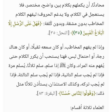
محادثًا، أن يكملهم بكلام بين، واضح، مختصر، فلا
يستعجل في الكلام، ولا يدغم الحروف؛ ليفهم الكلام
المخاطب بدون مشقة، وبدون كُلفة:
﴿فَهَلْ عَلَى الرُّسُلِ إِلَّا
الْبَلَاغُ الْمُبِينُ
(٣٥)
﴾
[النحل: ٣٥]
.
وإذا لم يفهم المخاطب، أو كان سمعه ثقيلًا، أو كان هناك
رجة، أو احتمال لبس، فهنا يستحب أن يكرر الكلام حتى
يُفهم منه المراد، وكان ﷺ إذا سلم، سلم ثلاثًا، يُسلم مرة
فإذا لم يُجب سلم الثانية، فإذا لم يُجب سلم الثالثة، فإذا
لم يُجب تركه، وكذلك الاستئذان، يستأذن ثلاثًا مثل
ذلك:
﴿وَقُولُوا لِلنَّاسِ حُسْنًا﴾
[البقرة: ٨٣]
.
العلماء ثلاثة أقسام: