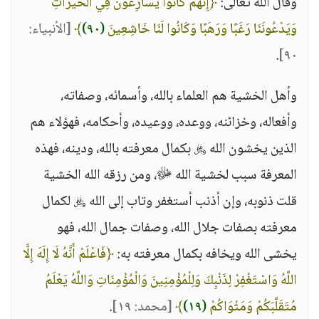
وقال الله تعالى:
﴿إِنَّهُمْ كَانُوا يُسَارِعُونَ فِي الْخَيْرَاتِ
وَيَدْعُونَنَا رَغَبًا وَرَهَبًا وَكَانُوا لَنَا خَاشِعِينَ
(٩٠)
﴾
[الأنبياء:
.
٩٠]
وأهل الخشية هم العلماء بالله، وأسمائه، وصفاته،
وأفعاله، وخزائنه، ووعده، ووعيده، وأحكامه، فهؤلاء هم
الذين يخشون الله ﷿ بكمال معرفته بالله، ودينه، فهذه
المعرفة سبب لخشية الله ﷻ، ومن رزقه الله الخشية
قلت ذنوبه، وإن أذنب أستغفر وتاب إلى الله ﷿ لكمال
معرفته بصفات جلال الله، وصفات جمال الله، فهو
يخشى الله ويخافه بكمال معرفته به:
﴿فَاعْلَمْ أَنَّهُ لَا إِلَهَ إِلَّا
اللَّهُ وَاسْتَغْفِرْ لِذَنْبِكَ وَلِلْمُؤْمِنِينَ وَالْمُؤْمِنَاتِ وَاللَّهُ يَعْلَمُ
مُتَقَلَّبَكُمْ وَمَثْوَاكُمْ
(١٩)
﴾
[محمد: ١٩]
.