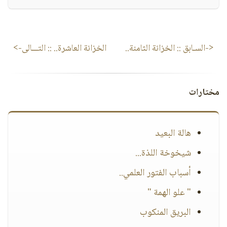
<-السـابق ::
الخزانة الثامنة..
الخزانة العاشرة..
:: التـــالى->
مختارات
هالة البعيد
شيخوخة اللذة...
أسباب الفتور العلمي..
" علو الهمة "
البريق المنكوب