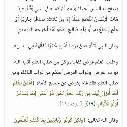
ينتفع به الناس أحياءً وأمواتًا، كما قال النبي ﷺ: «إِذَا
مَاتَ الْإِنْسَانُ انْقَطَعَ عَمَلُهُ إِلا مِنْ ثَلاثَ: صَدَقَةٍ جَارِيَةٍ أَوْ
عِلْمٍ يُنْتَفَعُ بِهِ، أَوْ وَلَدٍ صَالِحٍ يَدْعُو لَهُ» أخرجه الترمذي.
وقال النبي ﷺ: «مَنْ يُرِدِ اللَّهُ بِهِ خَيْرًا يُفَقِّهْهُ فِي الدين».
وطلب العلم فرض كفاية، وكل من طلب العلم أثابه الله
ثواب الفرض، وثواب الفرض أعظم من ثواب النافلة،ومن
طلب العلم فقد قام بفرض عن جميع الأمة:
﴿أَفَمَنْ يَعْلَمُ
أَنَّمَا أُنْزِلَ إِلَيْكَ مِنْ رَبِّكَ الْحَقُّ كَمَنْ هُوَ أَعْمَى إِنَّمَا يَتَذَكَّرُ
أُولُو الْأَلْبَابِ
(١٩)
﴾
[الرعد: ١٩]
.
وقال الله تعالى:
﴿وَلَكِنْ كُونُوا رَبَّانِيِّينَ بِمَا كُنْتُمْ تُعَلِّمُونَ