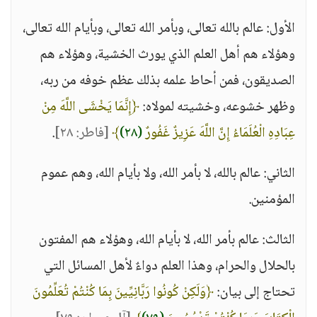
الأول: عالم بالله تعالى، وبأمر الله تعالى، وبأيام الله تعالى،
وهؤلاء هم أهل العلم الذي يورث الخشية، وهؤلاء هم
الصديقون، فمن أحاط علمه بذلك عظم خوفه من ربه،
وظهر خشوعه، وخشيته لمولاه:
﴿إِنَّمَا يَخْشَى اللَّهَ مِنْ
عِبَادِهِ الْعُلَمَاءُ إِنَّ اللَّهَ عَزِيزٌ غَفُورٌ
(٢٨)
﴾
[فاطر: ٢٨]
.
الثاني: عالم بالله، لا بأمر الله، ولا بأيام الله، وهم عموم
المؤمنين.
الثالث: عالم بأمر الله، لا بأيام الله، وهؤلاء هم المفتون
بالحلال والحرام، وهذا العلم دواءٌ لأهل المسائل التي
تحتاج إلى بيان:
﴿وَلَكِنْ كُونُوا رَبَّانِيِّينَ بِمَا كُنْتُمْ تُعَلِّمُونَ