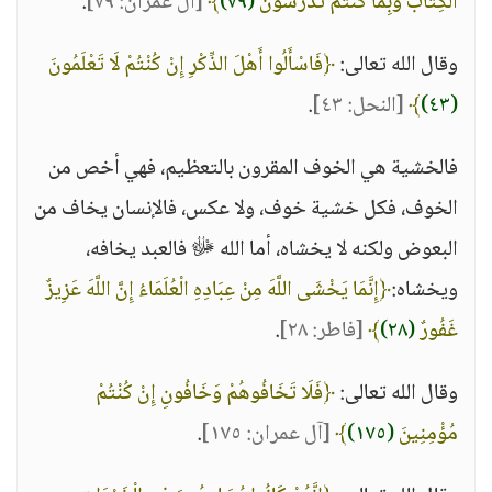
الْكِتَابَ وَبِمَا كُنْتُمْ تَدْرُسُونَ
(٧٩)
﴾
[آل عمران: ٧٩]
.
وقال الله تعالى:
﴿فَاسْأَلُوا أَهْلَ الذِّكْرِ إِنْ كُنْتُمْ لَا تَعْلَمُونَ
(٤٣)
﴾
[النحل: ٤٣]
.
فالخشية هي الخوف المقرون بالتعظيم، فهي أخص من
الخوف، فكل خشية خوف، ولا عكس، فالإنسان يخاف من
البعوض ولكنه لا يخشاه، أما الله ﷻ فالعبد يخافه،
ويخشاه:
﴿إِنَّمَا يَخْشَى اللَّهَ مِنْ عِبَادِهِ الْعُلَمَاءُ إِنَّ اللَّهَ عَزِيزٌ
غَفُورٌ
(٢٨)
﴾
[فاطر: ٢٨]
.
وقال الله تعالى:
﴿فَلَا تَخَافُوهُمْ وَخَافُونِ إِنْ كُنْتُمْ
مُؤْمِنِينَ
(١٧٥)
﴾
[آل عمران: ١٧٥]
.