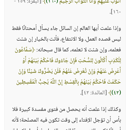
أَتُوبُ عَلَيْهِمْ وَأَنَا التَّوَّابُ الرَّحِيمُ
(١٦٠)
﴾
[البقرة: ١٥٩ -
.
١٦٠]
وإذا علمت أيها العالم إن السائل جاء يسأل أمحتانًا فقط
ليس قصده العمل، ولا الانتفاع، فأنت بالخيار إن شئت
فعلمه، وإن شئت لا تعلمه، كما قال سبحانه:
﴿سَمَّاعُونَ
لِلْكَذِبِ أَكَّالُونَ لِلسُّحْتِ فَإِنْ جَاءُوكَ فَاحْكُمْ بَيْنَهُمْ أَوْ
أَعْرِضْ عَنْهُمْ وَإِنْ تُعْرِضْ عَنْهُمْ فَلَنْ يَضُرُّوكَ شَيْئًا وَإِنْ
حَكَمْتَ فَاحْكُمْ بَيْنَهُمْ بِالْقِسْطِ إِنَّ اللَّهَ يُحِبُّ الْمُقْسِطِينَ
(٤٢)
﴾
[المائدة: ٤٢]
.
وكذلك إذا علمت أنه يحصل من فتوى مفسدة كبيرة فلا
بأس أن تؤجل الإفتاء إلى وقت تكون فيه المصلحة؛ لأنه