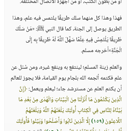
أو من بطون الكتب، أو من أجهزة الاتصال المختلفة.
فهذا وهذا كل منهما سلك طريقًا يلتمس فيه علم، وهذا
الطريق يوصل إلى الجنة، كما قال النبي ﷺ: «مَنْ سَلَكَ
طَرِيقًا يَلْتَمِسُ فِيهِ عِلْمًا سَهَّلَ اللَّهُ لَهُ طَرِيقًا بِه إِلَى
الْجَنَّةِ»أخرجه مسلم.
والعلم زينة المسلم؛ لينتفع به وينفع غيره، ومن سُئل عن
علم فكتمه ألجمه الله بلجام يوم القيامة، فلا يجوز للعالم
أن يكتم العلم عن مسترشد جاء؛ ليعلم ويعمل:
﴿إِنَّ
الَّذِينَ يَكْتُمُونَ مَا أَنْزَلْنَا مِنَ الْبَيِّنَاتِ وَالْهُدَى مِنْ بَعْدِ مَا
بَيَّنَّاهُ لِلنَّاسِ فِي الْكِتَابِ أُولَئِكَ يَلْعَنُهُمُ اللَّهُ وَيَلْعَنُهُمُ
اللَّاعِنُونَ
(١٥٩)
إِلَّا الَّذِينَ تَابُوا وَأَصْلَحُوا وَبَيَّنُوا فَأُولَئِكَ