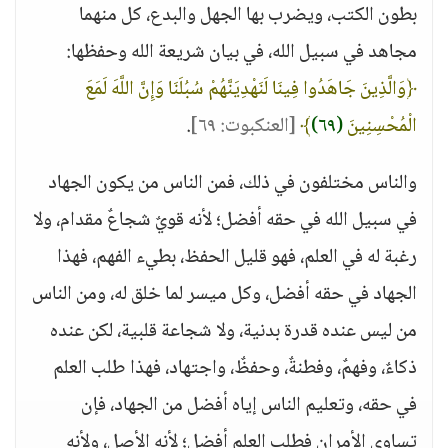
بطون الكتب، ويضرب بها الجهل والبدع، كل منهما
مجاهد في سبيل الله، في بيان شريعة الله وحفظها:
﴿وَالَّذِينَ جَاهَدُوا فِينَا لَنَهْدِيَنَّهُمْ سُبُلَنَا وَإِنَّ اللَّهَ لَمَعَ
الْمُحْسِنِينَ
(٦٩)
﴾
[العنكبوت: ٦٩]
.
والناس مختلفون في ذلك، فمن الناس من يكون الجهاد
في سبيل الله في حقه أفضل؛ لأنه قويٌ شجاعٌ مقدام، ولا
رغبة له في العلم، فهو قليل الحفظ، بطيء الفهم، فهذا
الجهاد في حقه أفضل، وكل ميسر لما خلق له، ومن الناس
من ليس عنده قدرة بدنية، ولا شجاعة قلبية، لكن عنده
ذكاءٌ، وفهمٌ، وفطنةٌ، وحفظٌ، واجتهاد، فهذا طلب العلم
في حقه، وتعليم الناس إياه أفضل من الجهاد، فإن
تساوى الأمران فطلب العلم أفضل؛ لأنه الأصل، ولأنه