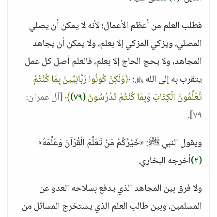
فطلب العلم من أعظم الأعمال؛ لأنه لا يمكن أن يصلي
المصلي، ويزكي المزكي إلا بعلم، ولا يمكن أن يجاهد
المجاهد، ولا يحج الحاج إلا بعلم، فالعلم أصل كل عمل
يتقرب به إلى الله ﷿:
﴿وَلَكِنْ كُونُوا رَبَّانِيِّينَ بِمَا كُنْتُمْ
تُعَلِّمُونَ الْكِتَابَ وَبِمَا كُنْتُمْ تَدْرُسُونَ
(٧٩)
﴾
[آل عمران:
.
٧٩]
ويقول النبي ﷺ: «خَيْرُكُمْ مَنْ تَعَلَّمَ الْقُرْآنَ وَعَلَّمَهُ»
(٢)
أخرجه البخاري.
ولا فرق بين المجاهد الذي يدفع بسلاحه العدو عن
المسلمين، وبين طالب العلم الذي يستخرج المسائل من