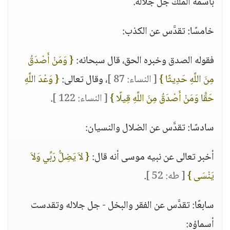
باسمه الملك جل جلاله.
خامسًا: تقدَّس عن الكذب:
فقوله الصدق وخبره الحق، قال سبحانه:
{ وَمَنْ أَصْدَقُ
مِنَ اللَّهِ حَدِيثًا }
[ النساء: 87 ]
، وقال تعالى:
{ وَعْدَ اللَّهِ
حَ‍قًّا وَمَنْ أَصْدَقُ مِنَ اللَّهِ قِيلًا }
[ النساء: 122 ]
.
سادسًا: تقدَّس عن الضلال والنسيان:
أخبر تعالى عن نبيه موسى أنه قال:
{ لاَ يَضِلُّ رَبِّي وَلاَ
يَنْسَى }
[ طه: 52 ]
.
سابعًا: تقدَّس عن الفقر والبخل - جل جلاله وتقدست
أسماؤه: