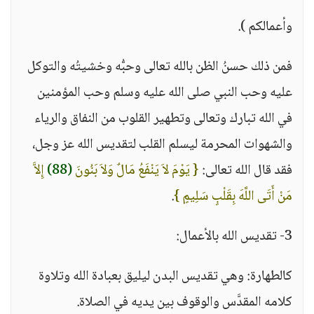
وأعمالكم ).
فمن ذلك حسنُ الظن بالله تعالى وحبُّه وخشيتُه والتوكل
عليه وحب النبي صلى الله عليه وسلم وحب المؤمنين
في الله تبارك وتعالى وتطهير القلوب من النفاق والرياء
والشهوات المحرمة ليسلم القلب لتقديس الله عز وجل،
فقد قال الله تعالى:
{ يَوْمَ لاَ يَنْفَعُ مَالٌ وَلاَ بَنُونَ
(88)
إِلاَّ
مَنْ أَتَى اللَّهَ بِقَلْبٍ سَلِيمٍ }
.
3- تقديس الله بالأعمال:
كالطهارة: وهي تقديس البدن ليليق بعبادة الله وتلاوة
كلامه المقدَّس والوقوف بين يديه في الصلاة.