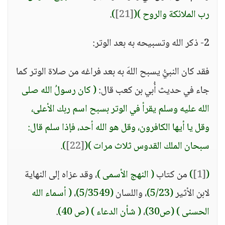
رب الملائكة والروح )
(
[21]
)
.
2- ذكر الله وتسبيحه به بعد الوتر:
فقد كان النبيُّ يسبح اللهَ به بعد فراغه من صلاة الوتر كما
جاء في حديث أُبي بن كعب قال:
( كان رسولُ الله صلى
الله عليه وسلم يقرأ في الوتر بسبح اسم ربك الأعلى،
وقل يا أيها الكافرون، وقل هو الله أحد، فإذا سلم قال:
سبحان الملك القدوس ثلاث مرات )
(
[22]
)
.
(
[1]
)
من كتاب
( النهج الأسمى )
، وقد عزاه إلى النهاية
لابن الأثير
(5/23)
، واللسان
(5/3549)
،
( أسماء الله
الحسنى )
(ص30)
،
( شأن الدعاء )
(ص 40)
.