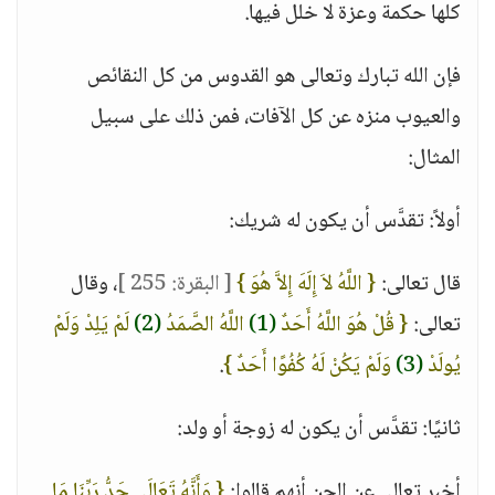
كلها حكمة وعزة لا خلل فيها.
فإن الله تبارك وتعالى هو القدوس من كل النقائص
والعيوب منزه عن كل الآفات، فمن ذلك على سبيل
المثال:
أولاً: تقدَّس أن يكون له شريك:
قال تعالى:
{ اللَّهُ لاَ إِلَهَ إِلاَّ هُوَ }
[ البقرة: 255 ]
، وقال
تعالى:
{ قُلْ هُوَ اللَّهُ أَحَدٌ
(1)
اللَّهُ الصَّمَدُ
(2)
لَمْ يَلِدْ وَلَمْ
يُولَدْ
(3)
وَلَمْ يَكُنْ لَهُ كُفُوًا أَحَدٌ }
.
ثانيًا: تقدَّس أن يكون له زوجة أو ولد:
أخبر تعالى عن الجن أنهم قالوا:
{ وَأَنَّهُ تَعَالَى جَدُّ رَبِّنَا مَا