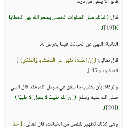
قالوا: لا يبقى من درنه.
قال:
( فذلك مثل الصلوات الخمس يمحو الله بهن الخطايا
.
)
[19]
(
)
الثانية: النهي عن الخبائث فيما يعرض له.
قال تعالى:
{ إِنَّ الصَّلَاةَ تَنْهَى عَنِ الْفَحْشَاءِ وَالْمُنْكَرِ }
[
العنكبوت: 45 ]
.
والزكاة: بأن يطيب ما ينفق في سبيل الله، فقد قال النبي
صلى الله عليه وسلم:
( إن الله طيبٌ لا يقبل إلا طيبًا )
.
)
[20]
(
وهي كذلك تطهير للنفس من الخبائث، قال تعالى:
{ خُذْ