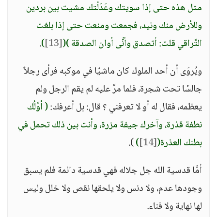
مثل هذه حتى إذا سويتك وعَدَلْتك مشيت بين بردين
وللأرض منك وئيد، فجمعت ومنعت حتى إذا بلغت
التَّراقي قلت: أتصدق وأنَّى أوان الصدقة )
(
[13]
)
.
ويُروَى أن أحد الملوك كان ماشيًا في موكبه فرأى رجلاً
جالسًا تحت شجرة، فلما مرَّ عليه لم يقم الرجل ولم
يعظمه، فقال له أو لا تعرفني ؟ قال: بل أعرفك:
( أوَّلُك
نطفة قذرة، وآخرك جيفة مزرة، وأنت بين ذلك تحمل في
بطنك العذرة(
[14]
)
).
أمَّا قدسية الله جل جلاله فهي قدسية دائمة فلم يسبق
وجودها عدم، ولا دنس ولا يلحقها نقص ولا خلل وليس
لها نهاية ولا فناء.