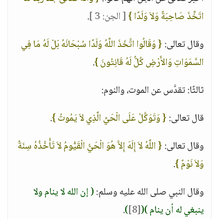
اتَخَّذَ صَاحِبَةً وَلاَ وَلَدًا }
[ الجن: 3 ]
.
وقال تعالى:
{ وَقَالُوا اتَّخَذَ اللَّهُ وَلَدًا سُبْحَانَهُ بَلْ لَهُ مَا فِي
السَّمَوَاتِ وَالأَرْضِ كُلٌّ لَهُ قَانِتُونَ }
.
ثالثًا: تقدَّس عن الموت، والنوم:
قال تعالى:
{ وَتَوَكَّلْ عَلَى الْحَيِّ الَّذِي لاَ يَمُوتُ }
.
وقال تعالى:
{ اللَّهُ لاَ إِلَهَ إِلاَّ هُوَ الْحَيُّ الْقَيُّومُ لاَ تَأْخُذُهُ سِنَةٌ
وَلاَ نَوْمٌ }
.
وقال النبي صلى الله عليه وسلم:
( إن الله لا ينام ولا
ينبغي له أن ينام )
(
[8]
)
.