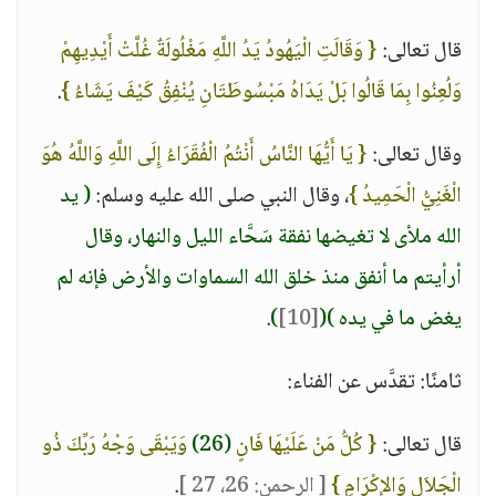
قال تعالى:
{ وَقَالَتِ الْيَهُودُ يَدُ اللَّهِ مَغْلُولَةٌ غُلَّتْ أَيْدِيهِمْ
وَلُعِنُوا بِمَا قَالُوا بَلْ يَدَاهُ مَبْسُوطَتَانِ يُنْفِقُ كَيْفَ يَشَاءُ }
.
وقال تعالى:
{ يَا أَيُّهَا النَّاسُ أَنْتُمُ الْفُقَرَاءُ إِلَى اللَّهِ وَاللَّهُ هُوَ
الْغَنِيُّ الْحَمِيدُ }
، وقال النبي صلى الله عليه وسلم:
( يد
الله ملأى لا تغيضها نفقة سَحَّاء الليل والنهار، وقال
أرأيتم ما أنفق منذ خلق الله السماوات والأرض فإنه لم
يغض ما في يده )
(
[10]
)
.
ثامنًا: تقدَّس عن الفناء:
قال تعالى:
{ كُلُّ مَنْ عَلَيْهَا فَانٍ
(26)
وَيَبْقَى وَجْهُ رَبِّكَ ذُو
الْجَلاَلِ وَالإِكْرَامِ }
[ الرحمن: 26، 27 ]
.