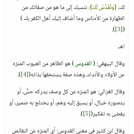
لك،
{وَنُقَدِّسُ لَكَ}
: ننسبك إلى ما هو من صفاتك من
الطهارة من الأدناس وما أضاف إليك أهل الكفر بك )
.
)
[3]
(
اهـ.
وقال البيهقي:
( القدوس )
هو الطاهر من العيوب المنزه
عن الأولاد والأنداد، وهذه صفة يستحقها بذاته
(
[4]
)
.
وقال الغزالي: هو المنزه عن كل وصف يدركه حسٌّ، أو
يتصوره خيال، أو يسبق إليه وهم، أو يختلج به ضمير، أو
يقضى به تفكير
(
[5]
)
.
وقال ابن كثير في معنى القدوس: أي المنزه عن النقائص