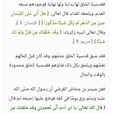
فقدسية الخلق لها بداية ولها نهاية فوجودهم سبقه
العدم، ويلحقه الفناء، قال تعالى:
{ هَلْ أَتَى عَلَى الإِنْسَانِ
حِينٌ مِنَ الدَّهْرِ لَمْ يَكُنْ شَيْئًا مَذْكُورًا }
[ الإنسان: 1 ]
،
وقال تعالى لنبيه زكرياء:
{ وَقَدْ خَلَقْتُكَ مِنْ قَبْلُ وَلَمْ تَكُ
شَيْئًا }
[ مريم: 9 ]
.
فقد سَبق قدسيةَ الخلق عدمُهم، وقد كان قبل كمالهم
نقصُهم ويلحق بكل ذلك فناؤهم فقدسية الخلق محدودة
بالوقت والحال.
فعن ميسر بن جحاش القرشي أن رسول الله صلى الله
عليه وسلم بزق يومًا في كفه فوضع عليها إصبعه ثم قال:
( قال الله تعالى: يا ابن آدم، أنَّى تُعجزني وقد خلقتك من