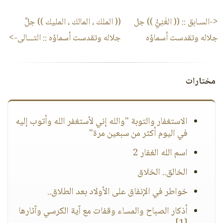
<-السـابق ::
(( الغَنِيُّ )) جل
(( الملك ، المالك ، المليك )) جلَّ
جلاله وتقدست أسماؤه
جلاله وتقدست أسماؤه
:: التـــالى->
مختارات
الاستغفار والتوبة "والله إني لأستغفر الله وأتوب إليه
في اليوم أكثر من سبعين مرة"
اسم الله الغفار 2
الخالق.. الخلاق
خواطر في الإنفاق على الأولاد بعد الطلاق..
أذكار الصباح والمساء وقفات مع آية الكرسي وآثارها