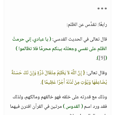
* * *
رابعًا: تقدَّس عن الظلم:
قال تعالى في الحديث القدسي:
( يا عبادي، إني حرمتُ
الظلم على نفسي وجعلتُه بينكم محرمًا فلا تظالموا )
.
)
[9]
(
وقال تعالى:
{ إِنَّ اللَّهَ لاَ يَظْلِمُ مِثْقَالَ ذَرَّةٍ وَإِنْ تَكُ حَسَنَةً
يُضَاعِفْهَا وَيُؤْتِ مِنْ لَدُنْهُ أَجْرًا عَظِيمًا }
.
وذلك مع قدرته على خلقه فهو خالقهم ومالكهم، ولذلك
فقد ورد اسم
( القدوس )
مرتين في القرآن اقترن فيهما