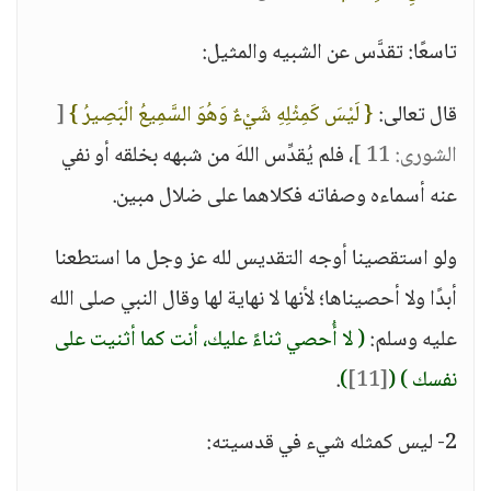
تاسعًا: تقدَّس عن الشبيه والمثيل:
قال تعالى:
{ لَيْسَ كَمِثْلِهِ شَيْءٌ وَهُوَ السَّمِيعُ الْبَصِيرُ }
[
الشورى: 11 ]
، فلم يُقدِّس اللهَ من شبهه بخلقه أو نفي
عنه أسماءه وصفاته فكلاهما على ضلال مبين.
ولو استقصينا أوجه التقديس لله عز وجل ما استطعنا
أبدًا ولا أحصيناها؛ لأنها لا نهاية لها وقال النبي صلى الله
عليه وسلم:
( لا أُحصي ثناءً عليك، أنت كما أثنيت على
نفسك )
(
[11]
)
.
2- ليس كمثله شيء في قدسيته: