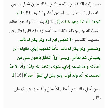
نسبه إليه الكافرون والمشركون، لذلك حين سُئل رسول
الله صلى الله عليه وسلم عن أعظم الذنوب قال:
( أن
تجعل للَّه ندًا وهو خلقك )
(
[15]
)
، ولأن الشرك هو أعظم
السبِّ لله جل جلاله وتقدست أسماؤه فقد قال تعالى في
الحديث القدسي:
( كذبني ابن آدم ولم يكن له ذلك،
وشتمني ولم يكن له ذلك، فأما تكذيبه إياي، فقوله : لن
يعيدني كما بدأني، وليس أولُ الخلق بأهون عليَّ من
إعادته وأما شتمه إياي، فقوله: اتخذ الله ولدًا، وأنا الأحدُ
الصمد، لم ألد ولم أولد، ولم يكن لي كفوًا أحد )
(
[16]
)
.
ومن أجل ذلك كان أعظم الأعمال وأفضلها هو الإيمان
بالله.