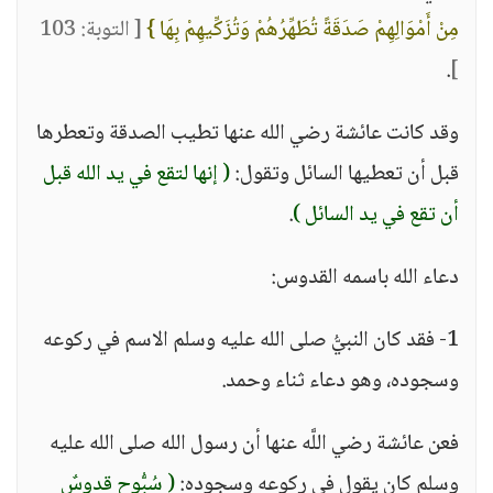
مِنْ أَمْوَالِهِمْ صَدَقَةً تُطَهِّرُهُمْ وَتُزَكِّيهِمْ بِهَا }
[ التوبة: 103
.
]
وقد كانت عائشة رضي الله عنها تطيب الصدقة وتعطرها
قبل أن تعطيها السائل وتقول:
( إنها لتقع في يد الله قبل
أن تقع في يد السائل )
.
دعاء الله باسمه القدوس:
1- فقد كان النبيُّ صلى الله عليه وسلم الاسم في ركوعه
وسجوده، وهو دعاء ثناء وحمد.
فعن عائشة رضي اللَّه عنها أن رسول الله صلى الله عليه
وسلم كان يقول في ركوعه وسجوده:
( سُبُّوح قدوسٌ