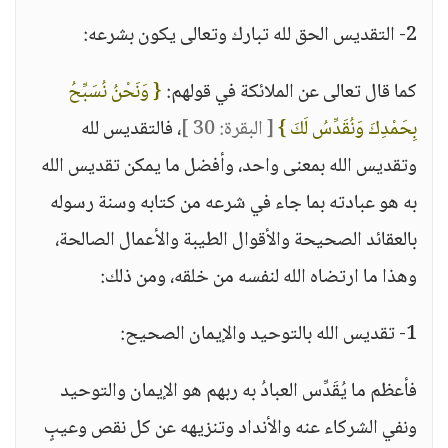
2- التقديس الحق لله تبارك وتعالى يكون بشرعه:
كما قال تعالى عن الملائكة في قولهم:
{ وَنَحْنُ نُسَبِّحُ
بِحَمْدِكَ وَنُقَدِّسُ لَكَ }
[ البقرة: 30 ]
، فالتقديس لله
وتقديس الله بمعنى واحد، وأفضل ما يمكن تقديس الله
به هو عبادته بما جاء في شرعه من كتابه وسنة رسوله
بالعقائد الصحيحة والأقوال الطيبة والأعمال الصالحة،
وهذا ما ارتضاه الله لنفسه من خلقه، ومن ذلك:
1- تقديس الله بالتوحيد والإيمان الصحيح:
فأعظم ما يُقَدِّس العبادُ به ربهم هو الإيمان والتوحيد
ونفي الشركاء عنه والأنداد وتنزيهه عن كل نقص وعيبٍ