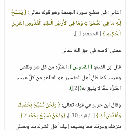
الثاني: في مطلع سورة الجمعة وهو قوله تعالى:
{ يُسَبِّحُ
لِلَّهِ مَا فِي السَّمَوَاتِ وَمَا فِي الأَرْضِ الْمَلِكِ الْقُدُّوسِ الْعَزِيزِ
الْحَكِيمِ }
[ الجمعة: 1 ]
.
معنى الاسم في حق الله تعالى:
قال ابن القيم:
( القدوس )
: المُنَزَّه من كل شر ونقص
وعيب، كما قال أهل التفسير هو الطاهر من كلِّ عيب،
المُنَزَّه عمَّا لا يليق به
(
[2]
)
.
وقال ابن جرير في قوله تعالى:
{ وَنَحْنُ نُسَبِّحُ بِحَمْدِكَ
وَنُقَدِّسُ لَكَ }
[ البقرة: 30 ]
،
{وَنَحْنُ نُسَبِّحُ بِحَمْدِكَ }
:
ننزهك ونبرئك مما يضيفه إليك أهل الشرك بك ونصلي