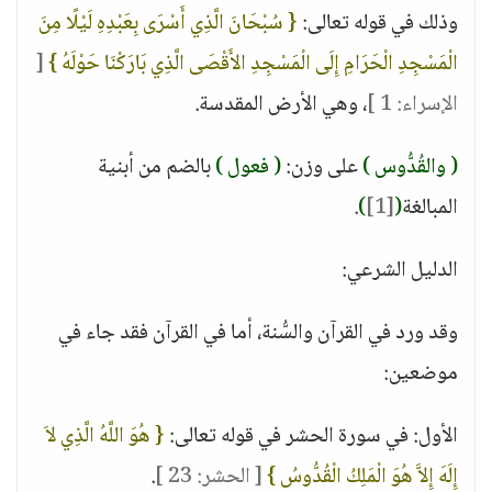
وذلك في قوله تعالى:
{ سُبْحَانَ الَّذِي أَسْرَى بِعَبْدِهِ لَيْلًا مِنَ
الْمَسْجِدِ الْحَرَامِ إِلَى الْمَسْجِدِ الأَقْصَى الَّذِي بَارَكْنَا حَوْلَهُ }
[
الإسراء: 1 ]
، وهي الأرض المقدسة.
( والقُدُّوس )
على وزن:
( فعول )
بالضم من أبنية
المبالغة
(
[1]
)
.
الدليل الشرعي:
وقد ورد في القرآن والسُّنة، أما في القرآن فقد جاء في
موضعين:
الأول: في سورة الحشر في قوله تعالى:
{ هُوَ اللَّهُ الَّذِي لاَ
إِلَهَ إِلاَّ هُوَ الْمَلِكُ الْقُدُّوسُ }
[ الحشر: 23 ]
.