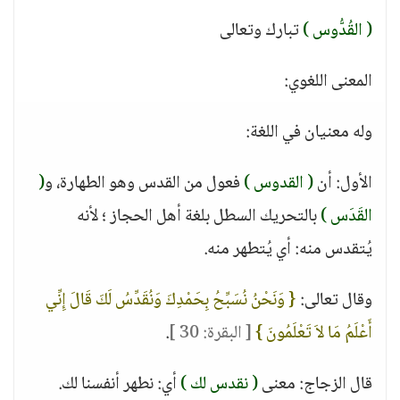
( القُدُّوس )
تبارك وتعالى
المعنى اللغوي:
وله معنيان في اللغة:
الأول: أن
( القدوس )
فعول من القدس وهو الطهارة، و
(
القَدَس )
بالتحريك السطل بلغة أهل الحجاز ؛ لأنه
يُتقدس منه: أي يُتطهر منه.
وقال تعالى:
{ وَنَحْنُ نُسَبِّحُ بِحَمْدِكَ وَنُقَدِّسُ لَكَ قَالَ إِنِّي
أَعْلَمُ مَا لاَ تَعْلَمُونَ }
[ البقرة: 30 ]
.
قال الزجاج: معنى
( نقدس لك )
أي: نطهر أنفسنا لك.