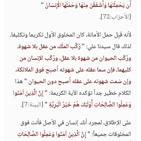
أَن يَحْمِلْنَهَا وَأَشْفَقْنَ مِنْهَا وَحَمَلَهَا الْإِنسَانُ "
[الأحزاب:72]
.
لأنه قَبِل حمل الأمانة، كان المخلوق الأول تكريما وتكليفا،
لذلك قال سيدنا علي:
" رُكِّب الملَك من عقل بلا شهوة،
ورُكّب الحيوان من شهوة بلا عقل، ورُكّب الإنسان من
كليهما، فإن سما عقله على شهوته أصبح فوق الملائكة،
وإن سَمت شهوته على عقله أصبح دون الحيوان "
هذا
الكلام خطير جداً تؤكده الآية الكريمة:
" إِنَّ الَّذِينَ آمَنُوا
وَعَمِلُوا الصَّالِحَاتِ أُوْلَئِكَ هُمْ خَيْرُ الْبَرِيَّةِ "
[البينة:7]
.
على الإطلاق، لمجرد أنك إنسان في الأصل فأنت فوق
المخلوقات جميعاً:
" إِنَّ الَّذِينَ آمَنُوا وَعَمِلُوا الصَّالِحَاتِ