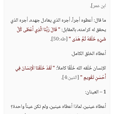
ابن عمر]
.
ما قال: أعطوه أجراً، أجره الذي يعادل جهده، أجره الذي
يحقق له كرامته، بالمقابل:
" قَالَ رَبُّنَا الَّذِي أَعْطَى كُلَّ
شَيْءٍ خَلْقَهُ ثُمَّ هَدَى "
[طه:50]
.
أعطاه الخلق الكامل.
الإنسان خَلَقه الله خَلْقًا كاملاً:
" لَقَدْ خَلَقْنَا الْإِنسَانَ فِي
أَحْسَنِ تَقْوِيمٍ "
[التين:4]
.
1 – العينان:
أعطاه عينين، لماذا أعطاه عينين، ولم تكن عيناً واحدة؟