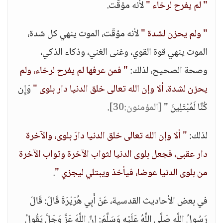
" لم يفرح لرخاء "
لأنه مؤقّت.
" ولم يحزن لشدة "
لأنه مؤقّت، الموت ينهي كل شدة،
الموت ينهي قوة القوي، وغنى الغني، وذكاء الذكي،
وصحة الصحيح، لذلك:
" فمن عرفها لم يفرح لرخاء، ولم
يحزن لشدة، ألا وإن الله تعالى خلق الدنيا دار بلوى "
وَإِن
كُنَّا لَمُبْتَلِينَ "
[المؤمنون:30]
.
لذلك:
" ألا وإن الله تعالى خلق الدنيا دارَ بلوى، والآخرة
دار عقبى، فجعل بلوى الدنيا لثواب الآخرة وثواب الآخرة
من بلوى الدنيا عوضا، فيأخذ ويبتلي ليجزي "
.
في بعض الأحاديث القدسية، عَنْ أَبِي هُرَيْرَةَ قَالَ: قَالَ
رَسُولُ اللَّهِ صَلَّى اللَّهُ عَلَيْهِ وَسَلَّمَ: إِنَّ اللَّهَ عَزَّ وَجَلَّ يَقُولُ