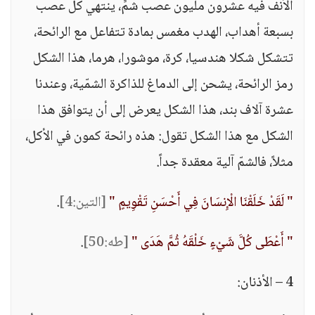
الأنف فيه عشرون مليون عصب شمٍّ، ينتهي كل عصب
بسبعة أهداب، الهدب مغمس بمادة تتفاعل مع الرائحة،
تتشكل شكلا هندسيا، كرة، موشورا، هرما، هذا الشكل
رمز الرائحة، يشحن إلى الدماغ للذاكرة الشمّية، وعندنا
عشرة آلاف بند، هذا الشكل يعرض إلى أن يتوافق هذا
الشكل مع هذا الشكل تقول: هذه رائحة كمون في الأكل،
مثلاً، فالشمّ آلية معقدة جداً.
" لَقَدْ خَلَقْنَا الْإِنسَانَ فِي أَحْسَنِ تَقْوِيمٍ "
[التين:4]
.
" أَعْطَى كُلَّ شَيْءٍ خَلْقَهُ ثُمَّ هَدَى "
[طه:50]
.
4 – الأذنان: