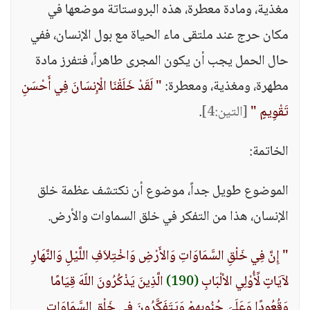
مغذية، ومادة معطرة، هذه البروستاتة موضعها في
مكان حرج عند ملتقى ماء الحياة مع بول الإنسان، ففي
حال الحمل يجب أن يكون المجرى طاهراً، فتفرز مادة
مطهرة، ومغذية، ومعطرة:
" لَقَدْ خَلَقْنَا الْإِنسَانَ فِي أَحْسَنِ
تَقْوِيمٍ "
[التين:4]
.
الخاتمة:
الموضوع طويل جداً، موضوع أن نكتشف عظمة خلق
الإنسان، هذا من التفكر في خلق السماوات والأرض.
" إِنَّ فِي خَلْقِ السَّمَاوَاتِ وَالأَرْضِ وَاخْتِلاَفِ اللَّيْلِ وَالنَّهَارِ
لآيَاتٍ لِّأُوْلِي الألْبَابِ
(190)
الَّذِينَ يَذْكُرُونَ اللّهَ قِيَامًا
وَقُعُودًا وَعَلَىَ جُنُوبِهِمْ وَيَتَفَكَّرُونَ فِي خَلْقِ السَّمَاوَاتِ