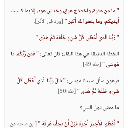
" ما من عثرة، واختلاج عرق، وخدش عود، إلا بما كسبت
أيديكم، وما يعفو الله أكبر "
[ورد في الأثر]
.
" رَبُّنَا الَّذِي أَعْطَى كُلَّ شَيْءٍ خَلْقَهُ ثُمَّ هَدَى "
النقطة الدقيقة في هذا اللقاء: قال تعالى:
" فَمَن رَّبُّكُمَا يَا
مُوسَى "
[طه:49]
.
فرعون سأل سيدنا موسى:
" قَالَ رَبُّنَا الَّذِي أَعْطَى كُلَّ
شَيْءٍ خَلْقَهُ ثُمَّ هَدَى "
[طه:50]
.
ما معنى قول النبي؟
" أَعْطُوا الْأَجِيرَ أَجْرَهُ قَبْلَ أَنْ يَجِفَّ عَرَقُهُ "
[ابن ماجه عن