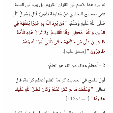
لم يرد هذا الاسم في القرآن الكريم، بل ورد في السنة،
ففي صحيح البخاري عَنْ مُعَاوِيَةَ يَقُولُ: قَالَ رَسُولُ اللَّهِ
صَلَّى اللَّهُ عَلَيْهِ وَسَلَّمَ:
" مَنْ يُرِدْ اللَّهُ بِهِ خَيْرًا يُفَقِّهْهُ فِي
الدِّينِ، وَاللَّهُ الْمُعْطِي، وَأَنَا الْقَاسِمُ، وَلَا تَزَالُ هَذِهِ الْأُمَّةُ
ظَاهِرِينَ عَلَى مَنْ خَالَفَهُمْ حَتَّى يَأْتِيَ أَمْرُ اللَّهِ وَهُمْ
ظَاهِرُونَ "
[متفق عليه]
.
2 – أعظمُ عطاءٍ من اللهِ هو العلمُ:
أول ملمح في الحديث كرامة العلم أعظم كرامة، قال
تعالى:
" وَعَلَّمَكَ مَا لَمْ تَكُنْ تَعْلَمُ وَكَانَ فَضْلُ اللّهِ عَلَيْكَ
عَظِيمًا "
[النساء:113]
.