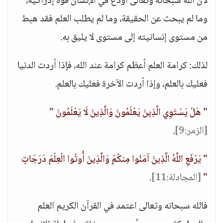
لأن الله سبحانه وتعالى أودع في الإنسان قوة إدراكية،
وما لم يبحث عن الحقيقة، وما لم يطلب العلم فقد هبط
من مستوى إنسانيته إلى مستوى لا يليق به.
لذلك: كرامة العلم أعظم كرامة عند الله، فإذا أردت الدنيا
فعليك بالعلم، وإذا أردت الآخرة فعليك بالعلم.
" هَلْ يَسْتَوِي الَّذِينَ يَعْلَمُونَ وَالَّذِينَ لَا يَعْلَمُونَ "
[الزمر:9]
.
" يَرْفَعِ اللَّهُ الَّذِينَ آمَنُوا مِنكُمْ وَالَّذِينَ أُوتُوا الْعِلْمَ دَرَجَاتٍ
"
[المجادلة:11]
.
فالله سبحانه وتعالى اعتمد في القرآن الكريم العلم