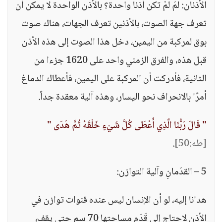
الأذنان: لمَ لمْ تكن أذنا واحدة؟ بالأذن الواحدة لا يمكن أن
تعرف جهة الصوت، بالأذنين تعرف الجهات، هناك صوت
بوق لمركبة من اليمين، دخل هذا الصوت إلى هذه الأذن
قبل هذه، والفرق الزمني واحد على 1620 جزءا من
الثانية، فأدركت أن المركبة على اليمين، فأعطاك الدماغ
أمرًا بالانحراف نحو اليسار، وهذه آلية معقدة جداً.
" قَالَ رَبُّنَا الَّذِي أَعْطَى كُلَّ شَيْءٍ خَلْقَهُ ثُمَّ هَدَى "
[طه:50]
.
5 – القدَمانِ وآلية التوازن:
هدانا إليه، لو أن الإنسان ليس عنده قنوات توازن في
الأذن لاحتاج إلى قَدَم مساحتها 70 سم حتى يقف،