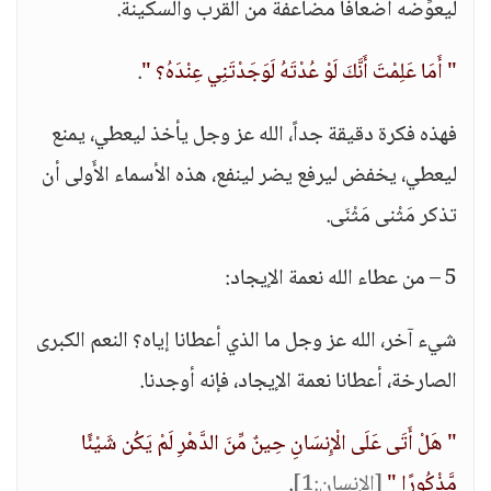
ليعوِّضه أضعافاً مضاعفة من القرب والسكينة.
" أَمَا عَلِمْتَ أَنَّكَ لَوْ عُدْتَهُ لَوَجَدْتَنِي عِنْدَهُ؟ "
.
فهذه فكرة دقيقة جداً، الله عز وجل يأخذ ليعطي، يمنع
ليعطي، يخفض ليرفع يضر لينفع، هذه الأسماء الأَولى أن
تذكر مَثْنى مَثْنَى.
5 – من عطاء الله نعمة الإيجاد:
شيء آخر، الله عز وجل ما الذي أعطانا إياه؟ النعم الكبرى
الصارخة، أعطانا نعمة الإيجاد، فإنه أوجدنا.
" هَلْ أَتَى عَلَى الْإِنسَانِ حِينٌ مِّنَ الدَّهْرِ لَمْ يَكُن شَيْئًا
مَّذْكُورًا "
[الإنسان:1]
.