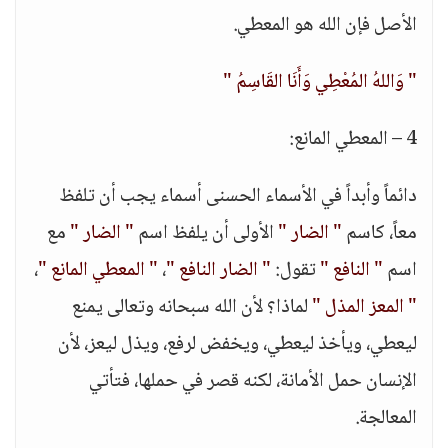
الأصل فإن الله هو المعطي.
" وَاللهُ المُعْطِي وَأَنَا القَاسِمُ "
4 – المعطي المانع:
دائماً وأبداً في الأسماء الحسنى أسماء يجب أن تلفظ
معاً، كاسم
" الضار "
الأولى أن يلفظ اسم
" الضار "
مع
اسم
" النافع "
تقول:
" الضار النافع "
،
" المعطي المانع "
،
" المعز المذل "
لماذا؟ لأن الله سبحانه وتعالى يمنع
ليعطي، ويأخذ ليعطي، ويخفض لرفع، ويذل ليعز، لأن
الإنسان حمل الأمانة، لكنه قصر في حملها، فتأتي
المعالجة.