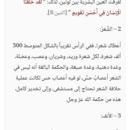
لفرقت العين البشرية بين لونين، لذلك:
" لَقَدْ خَلَقْنَا
الْإِنسَانَ فِي أَحْسَنِ تَقْوِيمٍ "
[التين:8]
.
2 – الشَّعرُ:
أعطاك شَعرا، ففي الرأس تقريباً بالشكل المتوسط 300
ألف شعرة، لكل شعرة وريد، وشريان، وعصب، وعضلة،
وغدة دهنية، وغدة صبغة، والحكمة البالغة أنه ليس في
الشعر أعصابُ حسٍّ، لو فيه أعصاب حس لكانت عملية
حلاقة الشعر تحتاج إلى مستشفى، وإلى تخدير كامل،
هذه من حكمة الله عز وجل.
3 – الأنف: