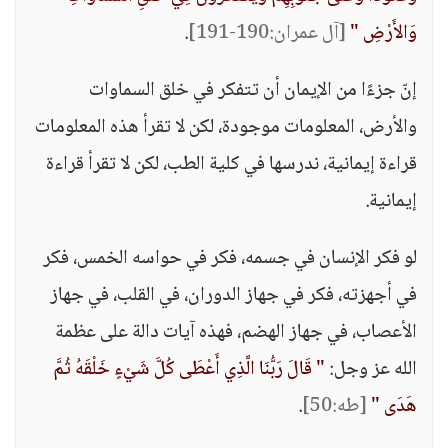
وَالأَرْضِ "
[آل عمران:190-191]
.
إنّ جزءًا من الإيمان أن تتفكر في خلق السماوات
والأرض، المعلومات موجودة، لكن لا تقرأ هذه المعلومات
قراءة إيمانية، ندرسها في كلية الطب، لكن لا تقرأ قراءة
إيمانية.
لو فكر الإنسان في جسمه، فكر في حواسه الخمس، فكر
في أجهزته، فكر في جهاز الدوران، في القلب، في جهاز
الأعصاب، في جهاز الهضم، فهذه آيات دالة على عظمة
الله عز وجل:
" قَالَ رَبُّنَا الَّذِي أَعْطَى كُلَّ شَيْءٍ خَلْقَهُ ثُمَّ
هَدَى "
[طه:50]
.