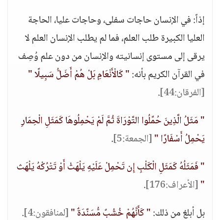
إذاً: في الإنسان حاجات سفلى، وحاجات عليا، الحاجة
العليا الكبيرة طلب العلم، فما لم يطلب الإنسان العلم لا
يرقى إلى مستوى إنسانيته والإنسان من دون علم وُصِف
في القرآن الكريم بأنه:
" كَالْأَنْعَامِ بَلْ هُمْ أَضَلُّ سَبِيلًا "
[الفرقان:44]
.
" مَثَلُ الَّذِينَ حُمِّلُوا التَّوْرَاةَ ثُمَّ لَمْ يَحْمِلُوهَا كَمَثَلِ الْحِمَارِ
يَحْمِلُ أَسْفَارًا "
[الجمعة:5]
.
" فَمَثَلُهُ كَمَثَلِ الْكَلْبِ إِن تَحْمِلْ عَلَيْهِ يَلْهَثْ أَوْ تَتْرُكْهُ يَلْهَث
"
[الأعراف:176]
.
بل أبلغ من ذلك:
" كَأَنَّهُمْ خُشُبٌ مُّسَنَّدَةٌ "
[لمنافقون:4]
.