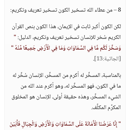
8 – من عطاء الله تسخير الكون تسخير تعريف وتكريم:
لكن الكون أكبر ثابت في الإيمان، هذا الكون بنص القرآن
الكريم سُخر للإنسان تسخير تعريف وتكريم، الدليل:
"
وَسَخَّرَ لَكُم مَّا فِي السَّمَاوَاتِ وَمَا فِي الْأَرْضِ جَمِيعًا مِّنْهُ "
[الجاثية:13]
.
بالمناسبة، المسخَّر له أكرم من المسخَّر، الإنسان سُخِّر له
ما في الكون، فهو المسخَّر له، وهو أكرم عند الله من
الشيء المسخَّر، وهذه حقيقة أولى، الإنسان هو المخلوق
المكرَّم المكلَّف.
" إِنَّا عَرَضْنَا الْأَمَانَةَ عَلَى السَّمَاوَاتِ وَالْأَرْضِ وَالْجِبَالِ فَأَبَيْنَ