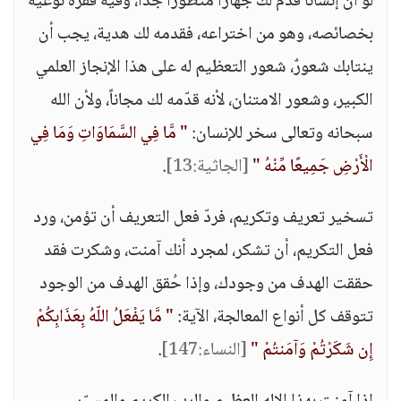
لو أن إنسانا قدّم لك جهازا متطورا جداً، وفيه قفزة نوعية
بخصائصه، وهو من اختراعه، فقدمه لك هدية، يجب أن
ينتابك شعورٌ، شعور التعظيم له على هذا الإنجاز العلمي
الكبير، وشعور الامتنان، لأنه قدّمه لك مجاناً، ولأن الله
سبحانه وتعالى سخر للإنسان:
" مَّا فِي السَّمَاوَاتِ وَمَا فِي
الْأَرْضِ جَمِيعًا مِّنْهُ "
[الجاثية:13]
.
تسخير تعريف وتكريم، فردّ فعل التعريف أن تؤمن، ورد
فعل التكريم، أن تشكر، لمجرد أنك آمنت، وشكرت فقد
حققت الهدف من وجودك، وإذا حُقق الهدف من الوجود
تتوقف كل أنواع المعالجة، الآية:
" مَّا يَفْعَلُ اللّهُ بِعَذَابِكُمْ
إِن شَكَرْتُمْ وَآمَنتُمْ "
[النساء:147]
.