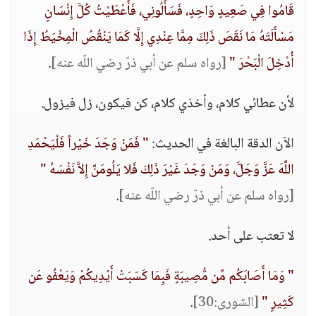
قَامُوا فِي صَعِيدٍ وَاحِدٍ، فَسَأَلُونِي، فَأَعْطَيْتُ كُلَّ إِنْسَانٍ
مَسْأَلَتَهُ مَا نَقَصَ ذَلِكَ مِمَّا عِنْدِي إِلَّا كَمَا يَنْقُصُ الْمِخْيَطُ إِذَا
أُدْخِلَ الْبَحْرَ "
[رواه سلم عن أبي ذرّ رضي اللّه عنه]
.
لأن عطائي كلام، وأخذي كلام، كن فيكون، زل فيزول.
الآن الدقة البالغة في الحديث:
" فَمَنْ وَجَدَ خَيْراً فَلْيَحْمَدِ
اللَّهَ عَزَّ وَجَلَّ، وَمَنْ وَجَدَ غَيْرَ ذَلِكَ فَلا يَلُومَنَّ إِلاَّ نَفْسَهُ "
[رواه سلم عن أبي ذرّ رضي اللّه عنه]
.
لا تعتب على أحد.
" وَمَا أَصَابَكُم مِّن مُّصِيبَةٍ فَبِمَا كَسَبَتْ أَيْدِيكُمْ وَيَعْفُو عَن
كَثِيرٍ "
[الشورى:30]
.