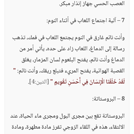
العصب الحسي جهاز إنذار مبكر.
7 – آلية اجتماع اللعاب في أثناء النوم:
وأنت نائم غارق في النوم يجتمع اللعاب في فمك، تذهب
رسالة إلى الدماغ، اللعاب زاد على حده، يأتي أمر من
الدماغ وأنت نائم، يفتح البلعوم لسان المزمار، يغلق
القصبة الهوائية، يفتح المريء فتبلع ريقك، وأنت نائم:
"
لَقَدْ خَلَقْنَا الْإِنسَانَ فِي أَحْسَنِ تَقْوِيمٍ "
[التين:4]
.
8 – البروستاتة:
البروستاتة تقع بين مجرى البول ومجرى ماء الحياة، عند
الالتقاء، هذه في اللقاء الزوجي تفرز مادة مطهرة، ومادة