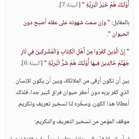
أُوْلَئِكَ هُمْ خَيْرُ الْبَرِيَّةِ "
[البينة:7]
.
بالمقابل:
" وإن سمت شهوته على عقله أصبح دون
الحيوان "
.
" إِنَّ الَّذِينَ كَفَرُوا مِنْ أَهْلِ الْكِتَابِ وَالْمُشْرِكِينَ فِي نَارِ
جَهَنَّمَ خَالِدِينَ فِيهَا أُوْلَئِكَ هُمْ شَرُّ الْبَرِيَّةِ "
[البينة:6]
.
بين أن تكون أرقى من الملائكة، وبين أن يكون الإنسان
الذي كفر بربه دون أحقر حيوان فراق كبير جدا، فلذلك
أعطانا هذا الكون، وسخّره لنا تسخير تعريف وتكريم.
موقف المؤمن من تسخير التعريف والتكريم: