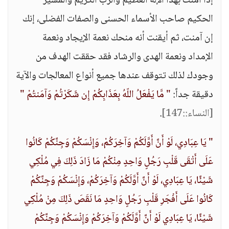
إذا آمنت بهذا الإله العظيم والرب الكريم والمسيّر
الحكيم صاحب الأسماء الحسنى والصفات الفضلى، إنك
إن آمنت، ثم أيقنت أنه منحك نعمة الإيجاد ونعمة
الإمداد ونعمة الهدى والرشاد فقد حققت الهدف من
وجودك لذلك تتوقف عندها جميع أنواع المعالجات والآية
دقيقة جداً:
" مَّا يَفْعَلُ اللّهُ بِعَذَابِكُمْ إِن شَكَرْتُمْ وَآمَنتُمْ "
[النساء::147]
.
" يَا عِبَادِي، لَوْ أَنَّ أَوَّلَكُمْ وَآخِرَكُمْ، وَإِنْسَكُمْ وَجِنَّكُمْ كَانُوا
عَلَى أَتْقَى قَلْبِ رَجُلٍ وَاحِدٍ مِنْكُمْ مَا زَادَ ذَلِكَ فِي مُلْكِي
شَيْئًا، يَا عِبَادِي، لَوْ أَنَّ أَوَّلَكُمْ وَآخِرَكُمْ، وَإِنْسَكُمْ وَجِنَّكُمْ
كَانُوا عَلَى أَفْجَرِ قَلْبِ رَجُلٍ وَاحِدٍ مَا نَقَصَ ذَلِكَ مِنْ مُلْكِي
شَيْئًا، يَا عِبَادِي لَوْ أَنَّ أَوَّلَكُمْ وَآخِرَكُمْ وَإِنْسَكُمْ وَجِنَّكُمْ