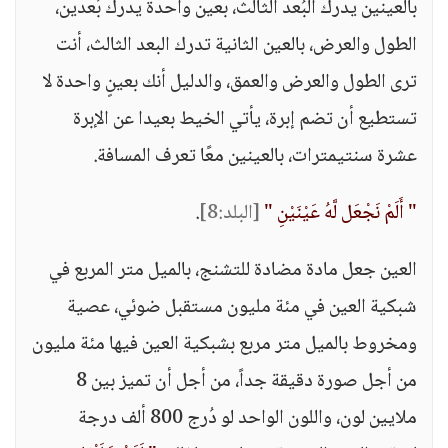
بالعينين يدرك البُعد الثالث، بعين واحدة يدرك بُعدين،
الطول والعرض، بالعين الثانية تدرك البعد الثالث، أنت
ترى الطول والعرض والعمق، والدليل أنك بعينٍ واحدة لا
تستطيع أن تضم إبرة، يأتي الخيط بعيدا عن الإبرة
عشرة سنتيمترات، بالعينين معًا تعرف المسافة.
" أَلَمْ نَجْعَل لَّهُ عَيْنَيْنِ "
[البلد:8]
.
العين جعل مادة مضادة للتشنج، بالميل متر المربع في
شبكية العين في مئة مليون مستقبل ضوئي، عصية
ومخروط بالميل متر مربع بشبكية العين فيها مئة مليون
من أجل صورة دقيقة جداً، من أجل أن تميز بين 8
ملايين لون، واللون الواحد لو دُرج 800 ألف درجة