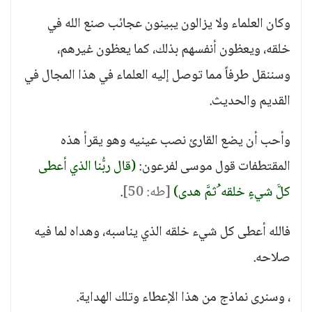
وكان العلماء ولا يزالون يبينون عجائب صنع الله في
خلقه، ويعظون أنفسهم بذلك، كما يعظون غيرهم،
وسننقل طرفاً مما توصل إليه العلماء في هذا المجال في
القديم والحديث.
وأحب أن يضع القارئ نصب عينيه وهو يقرأ هذه
المقتطفات قول موسى لفرعون:
(قال ربُّنا الذي أعطى
كلَّ شيءٍ خلقه ُثمَّ هدى)
[طه: 50]
.
فالله أعطى كل شيء خلقه الذي يناسبه، وهداه لما فيه
صلاحه.
، وسنرى نماذج من هذا الإعطاء وتلك الهداية.