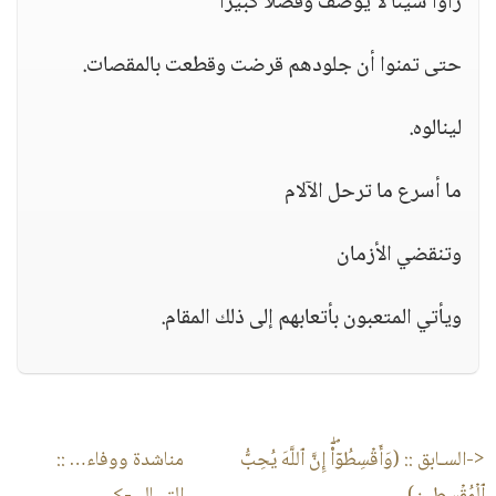
رأوا شيئا لا يوصف وفضلا كبيرا
حتى تمنوا أن جلودهم قرضت وقطعت بالمقصات.
لينالوه.
ما أسرع ما ترحل الآلام
وتنقضي الأزمان
ويأتي المتعبون بأتعابهم إلى ذلك المقام.
<-السـابق ::
(وَأَقۡسِطُوۤا۟ۖ إِنَّ ٱللَّهَ یُحِبُّ
مناشدة ووفاء…
::