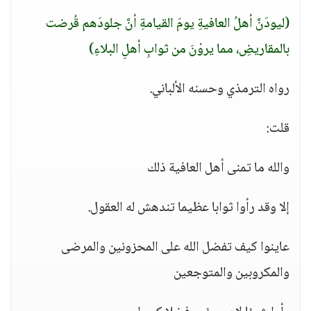
(ليودَنَّ أهلُ العافيةِ يومَ القيامةِ أنَّ جلودَهم قُرضت
بالمقاريضِ، مما يروْنَ من ثوابِ أهلِ البلاءِ)
رواه الترمذي وحسنه الألباني.
قلت:
والله ما تمنى أهل العافية ذلك
إلا وقد رأوا ثوابا عظيما تندهش له العقول.
عاينوا كيف تفضل الله على المحزونين والمرضى
والمكروبين والمتوجعين