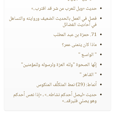
حديث «ويل للعرب من شر قد اقترب..»
فصل في العمل بالحديث الضعيف وروايته والتساهل
في أحاديث الفضائل
71. حمزة بن عبد المطلب
ماذا كان يتمنى عمر؟
" الواسـع "
إنّها الصحوة "ولله العزة ولرسوله وللمؤمنين"
" القـاهر "
أنماط: (29) نمط المتكلِّف المنكوس
حديث «ليصل أحدكم نشاطه..» ، «إذا نعس أحدكم
وهو يصلي فليرقد..»