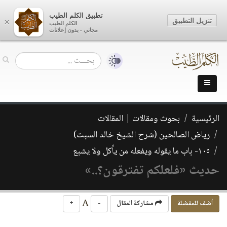
تطبيق الكلم الطيب
تنزيل التطبيق
×
الكلم الطيب
مجاني - بدون إعلانات
الرئيسية
بحوث ومقالات | المقالات
رياض الصالحين (شرح الشيخ خالد السبت)
١٠٥- باب ما يقوله ويفعله من يأكل ولا يشبع
حديث «فلعلكم تفترقون؟..»
A
أضف للمفضلة
مشاركة المقال
-
+