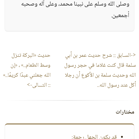
وصلى الله وسلم على نبينا محمد، وعلى آله وصحبه
أجمعين.
<-السـابق ::
شرح حديث عمر بن أبي
حديث «البركة تنزل
سلمة قال كنت غلاما في حجر رسول
وسط الطعام..» ، «إن
الله وحديث سلمة بن الأكوع أن رجلا
الله جعلني عبدًا كريمًا..»
أكل عند رسول الله..
:: التـــالى->
مختارات
قد يكون الجهل رحمة: