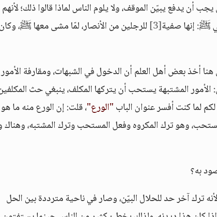
ب أن يدفع يبيّن الموقف، ولا يلوم الناس لماذا قالوا ذلك؛ لأنهم
ي ﷺ: إنها صفية
[3]
للرجلين من الأنصار، لمّا مشى معها ﷺ، وكان
هنا أخذ بعض أهل العلم أن الدخول في الشبهات، ومقارفة الأمور
ل: الأمور المشتبهة يستحب أن يتركها المكلف، ينبغي حث المكلفين
لكم لما كنت أفسر عنوان الباب
"الورع"
، قلت: إن الورع منه ما هو
ستحب، وهو ترك المكروه وفعل المستحب وترك المشتبه، وهناك و
صود به؟
نه ترك آخر حد للحلال البيّن، وصار في ناحية مترددة بين الحل