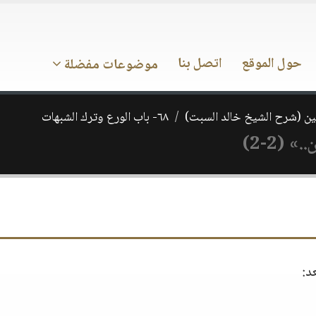
حول الموقع
اتصل بنا
موضوعات مفضلة
ن (شرح الشيخ خالد السبت)
٦٨- باب الورع وترك الشبهات
(2-2)
د: