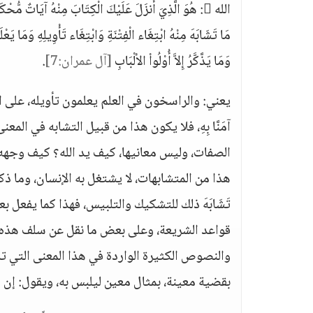
الله : هُوَ الَّذِيَ أَنزَلَ عَلَيْكَ الْكِتَابَ مِنْهُ آيَاتٌ مُّح
مَا تَشَابَهَ مِنْهُ ابْتِغَاء الْفِتْنَةِ وَابْتِغَاء تَأْوِيلِهِ وَمَا يَعْلَ
وَمَا يَذَّكَّرُ إِلاَّ أُوْلُواْ الألْبَابِ
[آل عمران:7]
.
يعني: والراسخون في العلم يعلمون تأويله، على الوصل، وإذا وق
آمَنَّا بِهِ، فلا يكون هذا من قبيل التشابه في الم
الصفات، وليس معانيها، كيف يد الله؟ كيف وجهه؟
هذا من المتشابهات، لا يشتغل به الإنسان، وما ذكره الله -تب
تَشَابَهَ ذلك للتشكيك والتلبيس، فهذا كما يفعل
والنصوص الكثيرة الواردة في هذا المعنى التي تد
بقضية معينة، بمثال معين ليلبس به، ويقول: إن ال