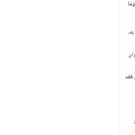
َمَا
به،
وان
 فقد