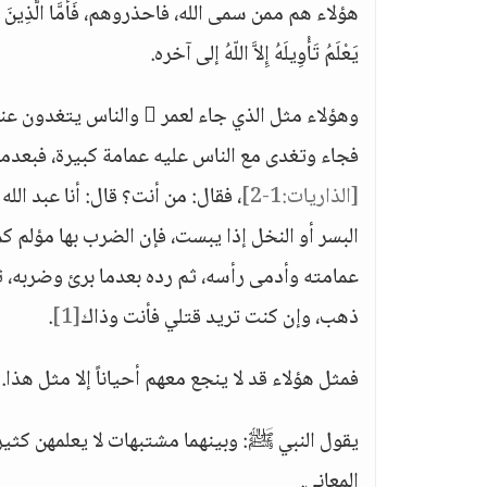
هؤلاء هم ممن سمى الله، فاحذروهم، فَأَمَّا الَّذِينَ في قُلُوبِهِمْ 
يَعْلَمُ تَأْوِيلَهُ إِلاَّ اللّهُ إلى آخره.
وهؤلاء مثل الذي جاء لعمر
فجاء وتغدى مع الناس عليه عمامة كبيرة، فبعدما فرغ قال: يا أمير ا
[الذاريات:1-2]
، فقال: من أنت؟ قال: أنا عبد الله
البسر أو النخل إذا يبست، فإن الضرب بها مؤلم
عمامته وأدمى رأسه، ثم رده بعدما برئ وضربه، ثم
ذهب، وإن كنت تريد قتلي فأنت وذاك
[1]
.
فمثل هؤلاء قد لا ينجع معهم أحياناً إلا مثل هذا.
يقول النبي ﷺ: وبينهما مشتبهات لا يعلمهن كثير 
المعاني.