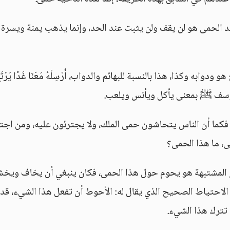
د الحمى هو لن يقف ولن يثبت عند الحد، وإنما يذهب يمنة ويسرة 
به وكذا، هذا بالنسبة للبهائم والدواب، أَرْسِلْهُ مَعَنَا غَدًا يَرْتَع
وسف ﷺ بمعنى يأكل ويأنس ويلعب.
، فكما أن الناس يتحاشون حمى الملك، ولا يجترئون عليه، ومن اجتر
مور المشتبهة هو يحوم حول هذا الحمى، فكان ينبغي أن يخاف ويخ
لاحتياط الصحيح الذي يقال له: الأحوط أن تفعل هذا الشيء، قد
 تترك هذا الشيء.