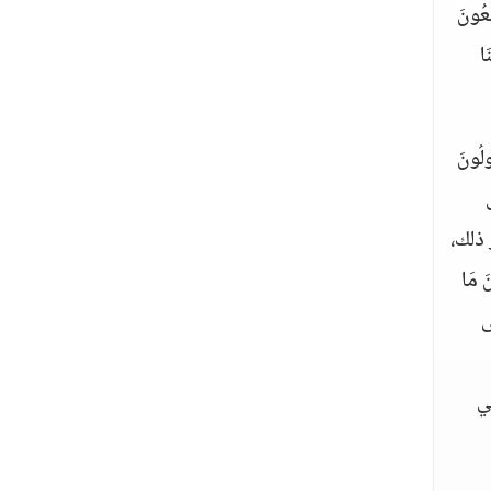
بِعُونَ
َا
لُونَ
ذلك،
 مَا
ى
ي