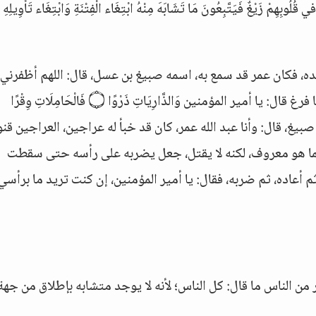
زَيْغٌ فَيَتَّبِعُونَ مَا تَشَابَهَ مِنْهُ ابْتِغَاء الْفِتْنَةِ وَابْتِغَاء تَأْوِيلِهِ و
  والناس يتغدون عنده، فكان عمر قد سمع به، اسمه صبيغ بن عسل، قال: اللهم أظفرني 
لمؤمنين وَالذَّارِيَاتِ ذَرْوًا ۝ فَالْحَامِلَاتِ وِقْرًا
 صبيغ، قال: وأنا عبد الله عمر، كان قد خبأ له عراجين، العراجين قن
 كما هو معروف، لكنه لا يقتل، جعل يضربه على رأسه حتى سقطت
 أعاده، ثم ضربه، فقال: يا أمير المؤمنين، إن كنت تريد ما برأسي
من الناس ما قال: كل الناس؛ لأنه لا يوجد متشابه بإطلاق من جهة