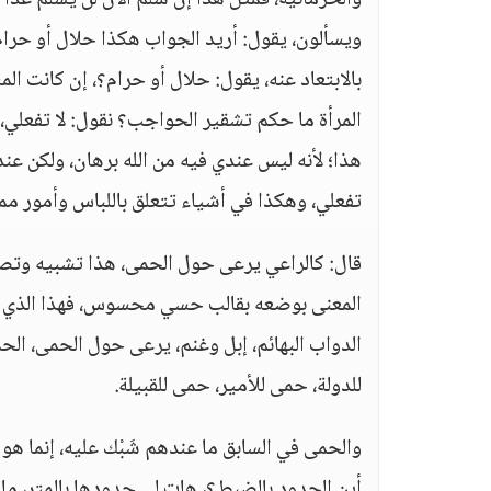
والحرمانية، فمثل هذا إن سلم الآن لن يسلم غدا
ويسألون، يقول: أريد الجواب هكذا حلال أو حرام،
بالابتعاد عنه، يقول: حلال أو حرام؟، إن كانت ال
المرأة ما حكم تشقير الحواجب؟ نقول: لا تفعلي، 
هذا؛ لأنه ليس عندي فيه من الله برهان، ولكن عندي
تفعلي، وهكذا في أشياء تتعلق باللباس وأمور مما 
قال: كالراعي يرعى حول الحمى، هذا تشبيه وتصوي
المعنى بوضعه بقالب حسي محسوس، فهذا الذي يح
الدواب البهائم، إبل وغنم، يرعى حول الحمى، ال
للدولة، حمى للأمير، حمى للقبيلة.
والحمى في السابق ما عندهم شَبْك عليه، إنما هو
أين الحدود بالضبط؟، هات لي حدودها بالمتر، ما 