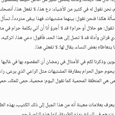
ً إذا كان هذا ديدنه، ولذلك يخطئ كثير من الناس حينما يستفتون
 نحن نقول له في كثير من الأشياء: دع هذا، لا تفعل هذا، أنصحك
مسألة هكذا فنحن نقول: بينهما مشتبهات، فهذا يبقى متردداً، تسأل
تقول: هو حلال أو حرام؟ قد لا أجرؤ أنا أن آتي بكلمة حرام في مث
 قرائن وأدلة قد لا تصل إلى هذا الحد، فأقول: دعي هذا، اتركيه، ل
يتعاطاه بعض النساء، يقال لها: لا تفعلي هذا.
ر، وذكرنا لكم في الأمثال في رمضان أن المقصود بها في غالبها ب
وم حول الحرام بمقارفة المشتبهات مثل الراعي الذي يرعى، را
حمى هي المنطقة المحمية كما نقول اليوم: محمية، حمى للملك، حم
 يعرف بعلامات معينة أنه من هذا الجبل إلى ذلك الكثيب، بهذه الطر
عندهم في السابق بهذه الطريقة، إنما هذه الناحية حمى.