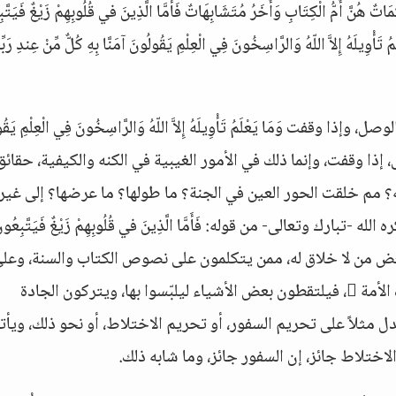
ْكَمَاتٌ هُنَّ أُمُّ الْكِتَابِ وَأُخَرُ مُتَشَابِهَاتٌ فَأَمَّا الَّذِينَ في قُلُوبِهِمْ زَيْغٌ فَيَتَّ
مُ تَأْوِيلَهُ إِلاَّ اللّهُ وَالرَّاسِخُونَ فِي الْعِلْمِ يَقُولُونَ آمَنَّا بِهِ كُلٌّ مِّنْ عِندِ رَبِّن
فت وَمَا يَعْلَمُ تَأْوِيلَهُ إِلاَّ اللّهُ وَالرَّاسِخُونَ فِي الْعِلْمِ يَقُو
عنى، إذا وقفت، وإنما ذلك في الأمور الغيبية في الكنه والكيفية، حقائق
 مم خلقت الحور العين في الجنة؟ ما طولها؟ ما عرضها؟ إلى غير 
ارك وتعالى- من قوله: فَأَمَّا الَّذِينَ في قُلُوبِهِمْ زَيْغٌ فَيَتَّبِعُونَ
 بعض من لا خلاق له، ممن يتكلمون على نصوص الكتاب والسنة، وعل
قواعد الشريعة، وعلى بعض ما نقل عن سلف هذه الأمة ، فيلتقطون بعض الأشياء ليلبّسوا بها، ويتركون الجادة
ل مثلاً على تحريم السفور، أو تحريم الاختلاط، أو نحو ذلك، ويأت
اختلاط جائز، إن السفور جائز، وما شابه ذلك.