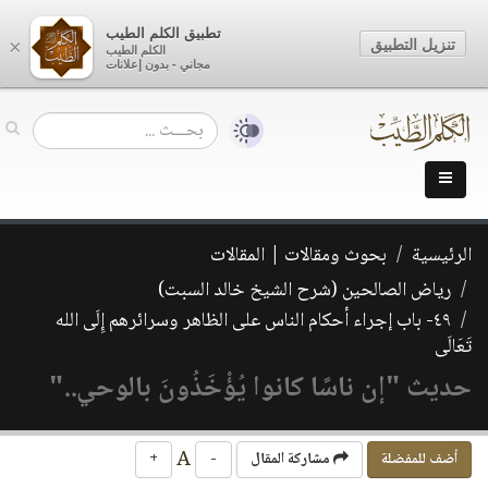
تطبيق الكلم الطيب
تنزيل التطبيق
×
الكلم الطيب
مجاني - بدون إعلانات
الرئيسية
بحوث ومقالات | المقالات
رياض الصالحين (شرح الشيخ خالد السبت)
٤٩- باب إجراء أحكام الناس على الظاهر وسرائرهم إِلَى الله
تَعَالَى
حديث "إن ناسًا كانوا يُؤْخَذُونَ بالوحي.."
A
أضف للمفضلة
مشاركة المقال
-
+