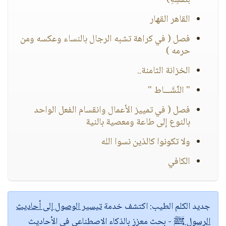
لِنَفْسِهِ)
القاهر القهار
فصل ( في كراهة تشبه الرجال بالنساء وعكسه ومن
حرمه )
الخزانة الثامنة..
" النَّشَـــاط "
فصل ( في تمييز الأعمال وانقسام الفعل الواحد
بالنوع إلى طاعة ومعصية بالنية
ولا تكونوا كالذين نسوا الله
الكافي
جديد الكلم الطيب:
اكتشف خدمة
تيسير الوصول إلى أحاديث
الرسول ﷺ
- بحث معزز بالذكاء الاصطناعي في الأحاديث