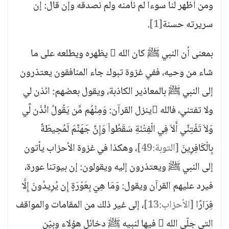
ومن أظهر لنا سوءا لم نأمنه ولم نصدقه وإن قال: إن
سريرته حسنة
[1]
.
بمعنى أن النبي ﷺ كان الله  يظهره ويطلعه على ما
شاء من وحيه، ففي غزوة تبوك جاء المنافقون يعتذرون
إلى النبي ﷺ بالمعاذير الكاذبة، ويقول بعضهم: ائذن لي
ولا تفتني، فالله ينزل القرآن: وَمِنْهُم مَّن يَقُولُ ائْذَن لِّي
وَلاَ تَفْتِنِّي أَلاَ فِي الْفِتْنَةِ سَقَطُواْ وَإِنَّ جَهَنَّمَ لَمُحِيطَةٌ
بِالْكَافِرِينَ
[التوبة:49]
، وهكذا في غزوة الأحزاب يأتون
إلى النبي ﷺ ويعتذرون إليه ويقولون: إن بيوتنا عورة،
فيرد عليهم القرآن ويقول: وَمَا هِيَ بِعَوْرَةٍ إِن يُرِيدُونَ إِلَّا
فِرَارًا
[الأحزاب:13]
، إلى غير ذلك من المقامات والمواقف
التي جلّى الله  فيها لنبيه ﷺ دخائل هؤلاء وبيّن