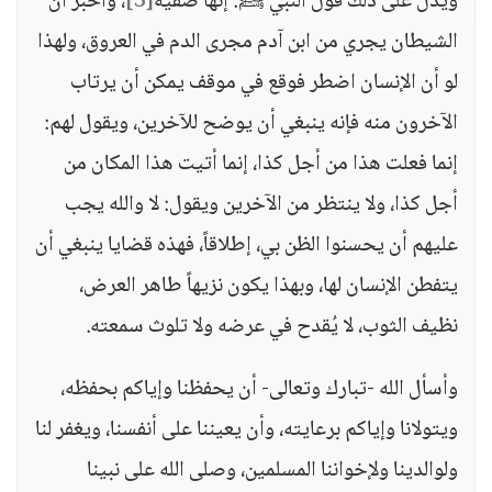
ويدل على ذلك قول النبي ﷺ: إنها صفية
[3]
، وأخبر أن
الشيطان يجري من ابن آدم مجرى الدم في العروق، ولهذا
لو أن الإنسان اضطر فوقع في موقف يمكن أن يرتاب
الآخرون منه فإنه ينبغي أن يوضح للآخرين، ويقول لهم:
إنما فعلت هذا من أجل كذا، إنما أتيت هذا المكان من
أجل كذا، ولا ينتظر من الآخرين ويقول: لا والله يجب
عليهم أن يحسنوا الظن بي، إطلاقاً، فهذه قضايا ينبغي أن
يتفطن الإنسان لها، وبهذا يكون نزيهاً طاهر العرض،
نظيف الثوب، لا يُقدح في عرضه ولا تلوث سمعته.
وأسأل الله -تبارك وتعالى- أن يحفظنا وإياكم بحفظه،
ويتولانا وإياكم برعايته، وأن يعيننا على أنفسنا، ويغفر لنا
ولوالدينا ولإخواننا المسلمين، وصلى الله على نبينا