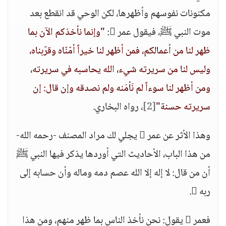
مكنونات نفوسهم وأظهرها، لكن الوحي قد انقطع بعد
موت النبي ﷺ، فيقول عمر :
"وإنما نأخذكم الآن بما
ظهر لنا من أعمالكم، فمن أظهر لنا خيراً أمّنّاه وقرّبناه،
وليس لنا من سريرته شيء، الله يحاسبه في سريرته،
ومن أظهر لنا سوءاً لم نَأمَنه ولم نصدقه وإن قال: إن
سريرته حسنة"
[2]
، رواه البخاري.
وهذا الأثر عن عمر  يجلي لك مراد المصنف -رحمه الله-
من هذا الباب، الأحاديث التي أوردها يذكر فيها النبي ﷺ
أن من قال: لا إله إلا الله عصم دمه وماله وأن حسابه إلى
ربه .
فعمر  يقول: نحن نأخذ الناس بما ظهر منهم، ومن هذا