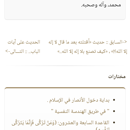
محمد، وآله وصحبه.
<-السـابق ::
حديث «أقتلته بعد ما قال لا إله
الحديث على آيات
إلا الله؟!» ، «كيف تصنع بلا إله إلا الله..»
الباب..
:: التـــالى->
مختارات
بداية دخول الأنصار في الإسلام .
" في طريق الهندسة النفسية "
القاعدة السابعة والعشرون: (وَمَنْ تَزَكَّى فَإِنَّمَا يَتَزَكَّى