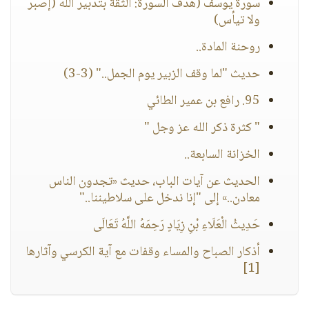
سورة يوسف (هدف السورة: الثقة بتدبير الله (إصبر
ولا تيأس)
روحنة المادة..
حديث "لما وقف الزبير يوم الجمل.." (3-3)
95. رافع بن عمير الطائي
" كثرة ذكر الله عز وجل "
الخزانة السابعة..
الحديث عن آيات الباب، حديث «تجدون الناس
معادن..» إلى "إنا ندخل على سلاطيننا.."
حَدِيثُ الْعَلَاءِ بْنِ زِيَادٍ رَحِمَهُ اللَّهُ تَعَالَى
أذكار الصباح والمساء وقفات مع آية الكرسي وآثارها
[1]