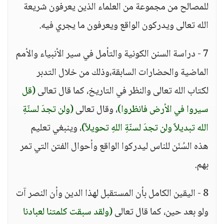
للمصالح من مجموعة من العلماء الذين يعرفون شريعة
الله تعالى ويدركون الواقع ويعرفون ما يجري فيه.
7 - دراسة السنن الكونية والتأمل في سير الأنبياء والأمم
الماضية والحضارات السابقة،وذلك من خلال التدبر
لكتاب الله تعالى والنظر في التاريخ، كما قال تعالى
(قل
سيروا في الأرض فانظروا)
، وقال تعالى
(ولن تجدَ لسنّةِ
الله تبديلاً ولن تجدَ لسنّةِ اللهِ تحويلاً)
، وينبغي تعليم
هذه السُنَن للناس ليدركوا الواقع وأحوال الفتن التي تمر
بهم.
8 - اليقين الكامل بأن المستقبل لهذا الدين وأن النصر آت
ولو بعد حين، كما قال تعالى
(ولقد سبقت كلمتنا لعبادنا