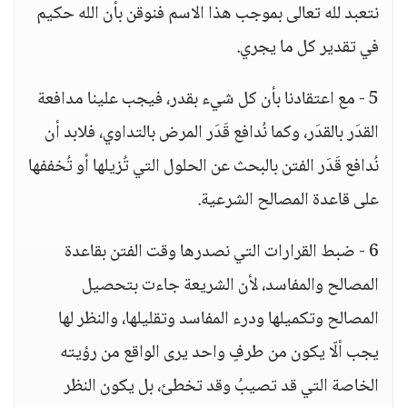
نتعبد لله تعالى بموجب هذا الاسم فنوقن بأن الله حكيم
في تقدير كل ما يجري.
5 - مع اعتقادنا بأن كل شيء بقدر، فيجب علينا مدافعة
القدَر بالقدَر، وكما نُدافع قَدَر المرض بالتداوي، فلابد أن
نُدافع قَدَر الفتن بالبحث عن الحلول التي تُزيلها أو تُخففها
على قاعدة المصالح الشرعية.
6 - ضبط القرارات التي نصدرها وقت الفتن بقاعدة
المصالح والمفاسد، لأن الشريعة جاءت بتحصيل
المصالح وتكميلها ودرء المفاسد وتقليلها، والنظر لها
يجب ألّا يكون من طرفٍ واحد يرى الواقع من رؤيته
الخاصة التي قد تصيبُ وقد تخطئ، بل يكون النظر