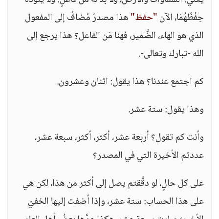
يعني: السَّماوات والأرض، ولا بدَّ له من فاعلٍ: وَلَا يَئُودُهُ
حِفْظُهُمَا، الآن
"حفظ"
هذا مصدرٌ مُضافٌ إلى المفعول
الذي هو الهاء، الضَّمير، فهنا مَن الفاعل؟ هذا يرجع إلى
الله -تبارك وتعالى-.
كم اجتمع عندنا؟ هذا يقول: اثنان وعشرون.
وهذا يقول: ستة عشر.
وأنت كم تقول؟ أربعة عشر، أكثر، أكثر، سبعة عشر،
عددتم الأخيرة التي في المصدر؟
على كل حالٍ، لو دقَّقتم يصل إلى أكثر من هذا، لكن هي
على هذا الحساب: ستة عشر، وإذا أضفت إليها الخفيّ