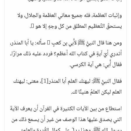
وإثبات العظمة، فله جميع معاني العظمة والجلال، ولا
يستحقّ التَّعظيم المطلق من كل وجهٍ إلا هو .
ومن هنا قال النبيُّ ﷺ لأُبي بن كعبٍ  سأله: يا أبا المنذر،
أتدري أيّ آيةٍ في كتاب الله أعظم؟ فردد عليه ذلك مرارًا،
فقال أُبي: هي آية الكرسي.
فقال النبيُّ ﷺ: ليهنك العلم أبا المنذر
[1]
، معنى: ليهنك
العلم ليكن العلمُ هنيئًا لك.
استطاع من بين الآيات الكثيرة في القرآن أن يعرف الآيةَ
التي يصدق عليها هذا الوصف من غير أن يسمع ذلك من
رسول الله ﷺ، وهذا يدلّ على كمال القُدرة والعلم؛