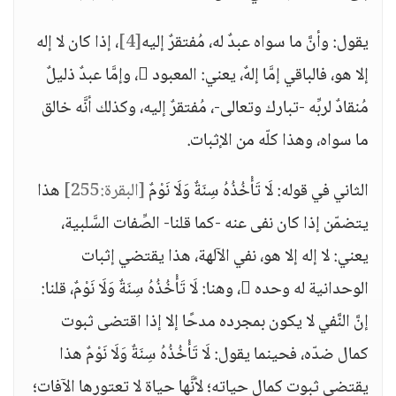
يقول: وأنَّ ما سواه عبدٌ له، مُفتقرٌ إليه
[4]
، إذا كان لا إله
إلا هو، فالباقي إمَّا إلهٌ، يعني: المعبود ، وإمَّا عبدٌ ذليلٌ
مُنقادٌ لربِّه -تبارك وتعالى-، مُفتقرٌ إليه، وكذلك أنَّه خالق
ما سواه، وهذا كلّه من الإثبات.
الثاني في قوله: لَا تَأْخُذُهُ سِنَةٌ وَلَا نَوْمٌ
[البقرة:255]
هذا
يتضمّن إذا كان نفى عنه -كما قلنا- الصِّفات السَّلبية،
يعني: لا إله إلا هو، نفي الآلهة، هذا يقتضي إثبات
الوحدانية له وحده ، وهنا: لَا تَأْخُذُهُ سِنَةٌ وَلَا نَوْمٌ، قلنا:
إنَّ النَّفي لا يكون بمجرده مدحًا إلا إذا اقتضى ثبوت
كمال ضدّه، فحينما يقول: لَا تَأْخُذُهُ سِنَةٌ وَلَا نَوْمٌ هذا
يقتضي ثبوت كمال حياته؛ لأنَّها حياة لا تعتورها الآفات؛