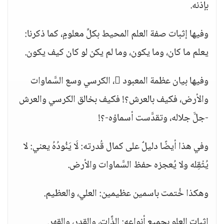
بإذنه.
وفيها إثبات صفة العلم المحيط بكلِّ معلومٍ، كما ذكرنا:
يعلم ما كان، وما يكون، وما لم يكن لو كان كيف يكون.
وفيها بيان عظمة المعبود ، الكرسي وسع السَّماوات
والأرض، فكيف بالعرش؟! فكيف بخالق الكرسي والعرش
-جلَّ جلاله، وتقدَّست أسماؤه-؟!
وفي هذا أيضًا دليلٌ على كمال قُدرته: لَا يَئُودُهُ يعني: لا
يُثْقِله ولا يُعجزه حفظ السَّماوات والأرض.
وهكذا خُتمت باسمين عظيمين: العلي، والعظيم.
إثبات العلو بجميع أنواعه: الذَّات، والقدر، والقهر.