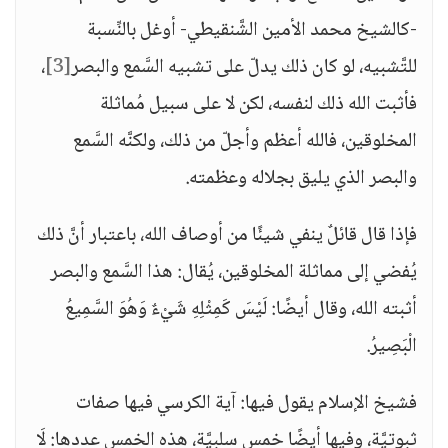
-كالشيخ محمد الأمين الشَّنقيطي- أوغل بالنِّسبة
للتَّشبيه، لو كان ذلك يدلّ على تشبيه السَّمع والبصر
[3]
،
فأثبت الله ذلك لنفسه، لكن لا على سبيل مُماثلة
المخلوقين، فالله أعظم وأجلّ من ذلك، ولكنَّه السَّمع
والبصر الذي يليق بجلاله وعظمته.
فإذا قال قائلٌ ينفي شيئًا من أوصاف الله، باعتبار أنَّ ذلك
يُفضي إلى مماثلة المخلوقين، يُقال: هذا السَّمع والبصر
أثبته الله، وقال أيضًا: لَيْسَ كَمِثْلِهِ شَيْءٌ وَهُوَ السَّمِيعُ
الْبَصِيرُ.
فشيخ الإسلام يقول فيها: آية الكرسي فيها صفات
ثبوتيَّة، وفيها أيضًا خمس سلبيَّة، هذه الخمس عددها: لَا