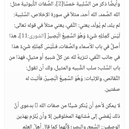
وأيضًا ذكر من السَّلبية خمسًا
[2]
، الصِّفات الثُّبوتية مثل:
الله الصَّمد، الله أحد، مثلاً في سورة الإخلاص، السَّلبية:
لم يلد، لم يُولَد، يعني: النَّفي، يعني مثلاً في قوله تعالى:
لَيْسَ كَمِثْلِهِ شَيْءٌ وَهُوَ السَّمِيعُ الْبَصِيرُ
[الشورى:11]
، هذا
أصلٌ في باب الأسماء والصِّفات، فـلَيْسَ كَمِثْلِهِ شَيْءٌ هذا
في جانب النَّفي، تنزيهٌ لله عن كلِّ شبيهٍ أو مثيلٍ، فهذا من
باب السَّلب؛ سلب الشَّبيه والمثيل، ولك أن تقول:
النَّقائص، والإثبات: وَهُوَ السَّمِيعُ الْبَصِيرُ، فأثبت له
صفتين.
لا يمكن لأحدٍ أن يُنكر شيئًا من صفات الله  بدعوى أنَّ
ذلك يُفضي إلى مُشابهة المخلوقين إلا وأن يُلزم بهذين
الوصفين: السَّمع، والبصر؛ لأنَّهما كما قال أهلُ العلم