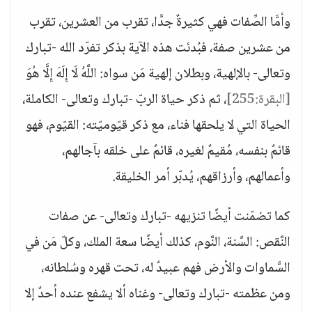
وأمَّا الصِّفات فهي كثيرةٌ جدًّا، تقرب من العشرين، تقرب
من عشرين صفة، فبُدئت هذه الآية بذكر تفرّد الله -تبارك
وتعالى- بالإلهية، وبطلان إلهية مَن سواه: اللَّهُ لَا إِلَهَ إِلَّا هُوَ
[البقرة:255]
، ثم ذكر حياة الربّ -تبارك وتعالى- الكاملة،
الحياة التي لا يلحقها فناء، مع ذكر قيّوميّته: القيّوم، فهو
قائمٌ بنفسه، مُقيمٌ لغيره، قائمٌ على خلقه بآجالهم،
وأعمالهم، وأرزاقهم، يُدبّر أمر الخليقة.
كما تضمّنت أيضًا تنزيهه -تبارك وتعالى- عن صفات
النَّقص: السِّنة، النَّوم، كذلك أيضًا سعة الملك، وكلّ مَن في
السَّماوات والأرض فهم عبيدٌ له، تحت قهره وسُلطانه،
ومن عظمته -تبارك وتعالى- وغناه ألا يشفع عنده أحدٌ إلا