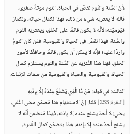
لأنَّ السِّنة والنّوم نقصٌ في الحياة، النوم موتةٌ صغرى،
فالله لا يعتريه شيءٌ من ذلك، فهذا لكمال حياته، ولكمال
قيّوميَّته؛ لأنَّه لا يكون قائمًا على الخلق، ويعتريه النّوم
والسِّنة، فهذا نقصٌ في الحياة والقيومية، فمَن كان النومُ
واردًا عليه؛ فإنَّه لا يمكن أن يكون قائمًا وحافظًا لأمور
الخلق، فهنا هذا التَّنزيه عن السِّنة والنوم يستلزم كمال
الحياة، والقيومية، والحياة والقيومية من صفات الإثبات.
الثالث: في قوله: مَنْ ذَا الَّذِي يَشْفَعُ عِنْدَهُ إِلَّا بِإِذْنِهِ
[البقرة:255]
قلنا: إنَّ الاستفهام هنا مُضمّن معنى النَّفي،
يعني: لا أحدَ يشفع عنده إلا بإذنه، فهذا مُتضمن أنَّه لا
يشفع أحدٌ عنده إلا بإذنه، هذا يتضمّن كمال القُدرة،