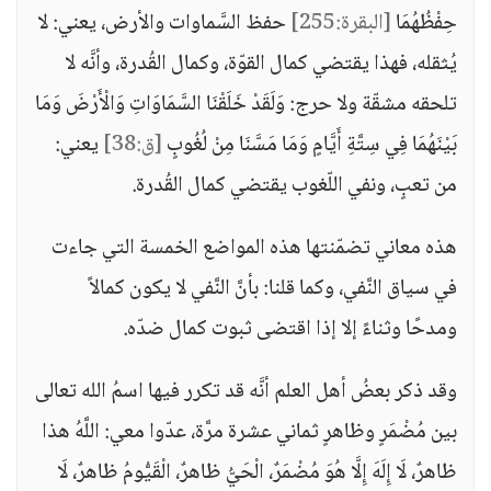
حِفْظُهُمَا
[البقرة:255]
حفظ السَّماوات والأرض، يعني: لا
يُثقله، فهذا يقتضي كمال القوّة، وكمال القُدرة، وأنَّه لا
تلحقه مشقّة ولا حرج: وَلَقَدْ خَلَقْنَا السَّمَاوَاتِ وَالْأَرْضَ وَمَا
بَيْنَهُمَا فِي سِتَّةِ أَيَّامٍ وَمَا مَسَّنَا مِنْ لُغُوبٍ
[ق:38]
يعني:
من تعبٍ، ونفي اللّغوب يقتضي كمال القُدرة.
هذه معاني تضمّنتها هذه المواضع الخمسة التي جاءت
في سياق النَّفي، وكما قلنا: بأنَّ النَّفي لا يكون كمالاً
ومدحًا وثناءً إلا إذا اقتضى ثبوت كمال ضدّه.
وقد ذكر بعضُ أهل العلم أنَّه قد تكرر فيها اسمُ الله تعالى
بين مُضْمَرٍ وظاهرٍ ثماني عشرة مرَّة، عدّوا معي: اللَّهُ هذا
ظاهرٌ، لَا إِلَهَ إِلَّا هُوَ مُضْمَرٌ، الْحَيُّ ظاهرٌ، الْقَيُّومُ ظاهرٌ، لَا