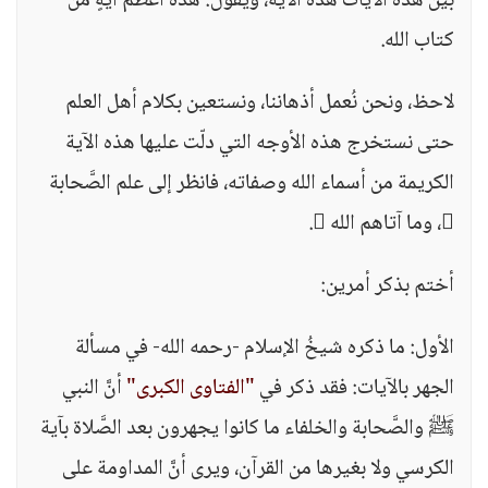
بين هذه الآيات هذه الآية، ويقول: هذه أعظم آيةٍ من
كتاب الله.
لاحظ، ونحن نُعمل أذهاننا، ونستعين بكلام أهل العلم
حتى نستخرج هذه الأوجه التي دلّت عليها هذه الآية
الكريمة من أسماء الله وصفاته، فانظر إلى علم الصَّحابة
، وما آتاهم الله .
أختم بذكر أمرين:
الأول: ما ذكره شيخُ الإسلام -رحمه الله- في مسألة
الجهر بالآيات: فقد ذكر في
"الفتاوى الكبرى"
أنَّ النبي
ﷺ والصَّحابة والخلفاء ما كانوا يجهرون بعد الصَّلاة بآية
الكرسي ولا بغيرها من القرآن، ويرى أنَّ المداومة على