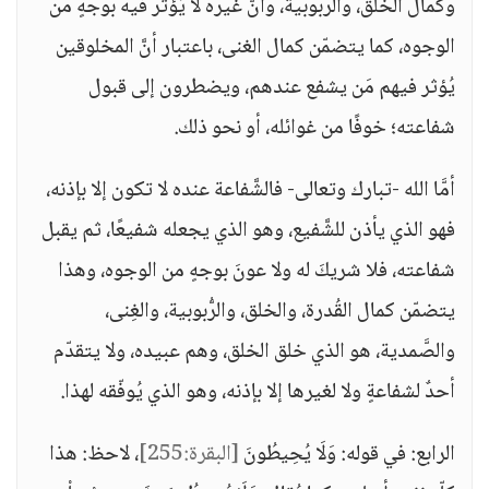
وكمال الخلق، والربوبية، وأنَّ غيره لا يُؤثر فيه بوجهٍ من
الوجوه، كما يتضمّن كمال الغنى، باعتبار أنَّ المخلوقين
يُؤثر فيهم مَن يشفع عندهم، ويضطرون إلى قبول
شفاعته؛ خوفًا من غوائله، أو نحو ذلك.
أمَّا الله -تبارك وتعالى- فالشَّفاعة عنده لا تكون إلا بإذنه،
فهو الذي يأذن للشَّفيع، وهو الذي يجعله شفيعًا، ثم يقبل
شفاعته، فلا شريكَ له ولا عونَ بوجهٍ من الوجوه، وهذا
يتضمّن كمال القُدرة، والخلق، والرُّبوبية، والغِنى،
والصَّمدية، هو الذي خلق الخلق، وهم عبيده، ولا يتقدّم
أحدٌ لشفاعةٍ ولا لغيرها إلا بإذنه، وهو الذي يُوفّقه لهذا.
الرابع: في قوله: وَلَا يُحِيطُونَ
[البقرة:255]
، لاحظ: هذا