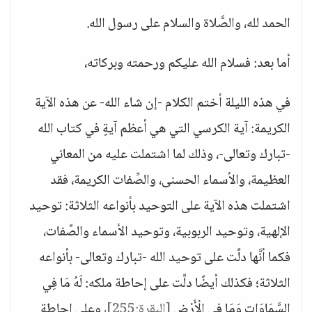
الحمد لله، والصَّلاة والسلام على رسول الله.
أما بعد: فسلام الله عليكم ورحمته وبركاته،
في هذه الليلة أختم الكلام -إن شاء الله- عن هذه الآية
الكريمة: آية الكرسي التي هي أعظم آيةٍ في كتاب الله
-تبارك وتعالى-، وذلك لما اشتملت عليه من المعاني
العظيمة، والأسماء الحسنى، والصِّفات الكريمة، فقد
اشتملت هذه الآية على التوحيد بأنواعه الثلاثة: توحيد
الإلهية، وتوحيد الربوبية، وتوحيد الأسماء والصِّفات،
فكما أنَّها دلَّت على توحيد الله -تبارك وتعالى- بأنواعه
الثلاثة؛ فكذلك أيضًا دلَّت على إحاطة ملكه: لَهُ مَا فِي
السَّمَاوَاتِ وَمَا فِي الْأَرْضِ
[البقرة:255]
، وعلى إحاطة