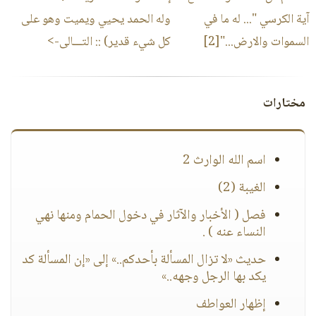
آية الكرسي "... له ما في
وله الحمد يحيي ويميت وهو على
السموات والارض..."[2]
كل شيء قدير)
:: التـــالى->
مختارات
اسم الله الوارث 2
الغيبة (2)
فصل ( الأخبار والآثار في دخول الحمام ومنها نهي
النساء عنه ) .
حديث «لا تزال المسألة بأحدكم..» إلى «إن المسألة كد
يكد بها الرجل وجهه..»
إظهار العواطف