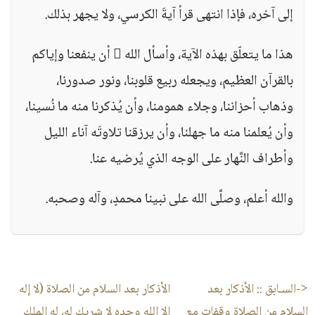
إلى آخره، فإذا انتهى قرأ آيةَ الكرسي، ولا يجهر بذلك.
هذا ما يتعلّق بهذه الآية، وأسأل الله  أن ينفعنا وإياكم
بالقرآن العظيم، ويجعله ربيع قلوبنا، ونور صدورنا،
وذهاب أحزاننا، وجلاء همومنا، وأن يُذكرنا منه ما نُسينا،
وأن يُعلمنا منه ما جهلنا، وأن يرزقنا تلاوتَه آناء الليل
وأطراف النَّهار على الوجه الذي يُرضيه عنا.
والله أعلم، وصلَّى الله على نبينا محمدٍ، وآله وصحبه.
<-السـابق ::
الأذكار بعد
الأذكار بعد السلام من الصلاة (لا إله
السلام من الصلاة وقفات مع
إلا الله وحده لا شريك له، له الملك