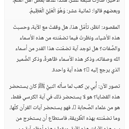
الأخير؛ صارت سبعة عشر، هكذا عدَّها بعضُ أهل العلم،
وبعضهم قالوا: ثمانية عشر: وَهُوَ الْعَلِيُّ الْعَظِيمُ.
المقصود: انظر، تأمّل هذا، هل وقفتَ مع الآية، وحسبتَ
هذه الأشياء، ونظرتَ فيما تضمّنته من هذه الأسماء
والصِّفات؟ هل توجد آية تضمّنت هذا القدر من أسماء
الله وصفاته، وذكر هذه الأسماء ظاهرةً، وذكر الضَّمير
الذي يرجع إليه ؟ هذه آية واحدة.
تصور الآن: أُبي بن كعب لما سأله النبيُّ ﷺ كان يستحضر
هذه القضايا؟ هو لا يستحضر ذلك في آية الكرسي فقط،
هو من علماء الصَّحابة ، فهو يستحضر آيات القرآن كلّها،
وما تضمّنته بهذه الطَّريقة، فاستطاع أن يستخرج من