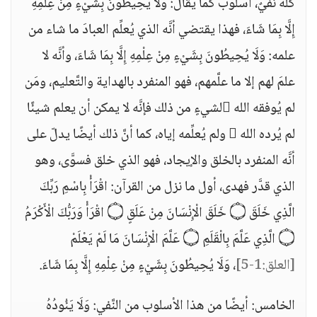
كلّه نفيٌ، أسلوب كما يُقال: وَلَا يُحِيطُونَ بِشَيْءٍ مِنْ عِلْمِهِ
إِلَّا بِمَا شَاءَ، فهذا يقتضي أنَّه الذي يُعلِّم العبادَ ما شاء من
علمه: وَلَا يُحِيطُونَ بِشَيْءٍ مِنْ عِلْمِهِ إِلَّا بِمَا شَاءَ، وأنَّه لا
علمَ لهم إلا ما علَّمهم، فهو المنفرد بالهداية والتَّعليم، ومَن
لم يُوفقه الله لشيءٍ من ذلك فإنَّه لا يمكن أن يعلم شيئًا
لم يُرده الله  ولم يُعلِّمه إياه، كما أنَّ ذلك أيضًا يدلّ على
أنَّه المنفرد بالخلق والإيجاد، فهو الذي خلق فسوَّى، وهو
الذي قدَّر فهدى، أول ما نزل من القرآن: اقْرَأْ بِاسْمِ رَبِّكَ
الَّذِي خَلَقَ ۝ خَلَقَ الْإِنْسَانَ مِنْ عَلَقٍ ۝ اقْرَأْ وَرَبُّكَ الْأَكْرَمُ
۝ الَّذِي عَلَّمَ بِالْقَلَمِ ۝ عَلَّمَ الْإِنْسَانَ مَا لَمْ يَعْلَمْ
[العلق:1-5]
، وَلَا يُحِيطُونَ بِشَيْءٍ مِنْ عِلْمِهِ إِلَّا بِمَا شَاءَ.
الخامس: أيضًا من هذا الأسلوب من النَّفي: وَلَا يَئُودُهُ