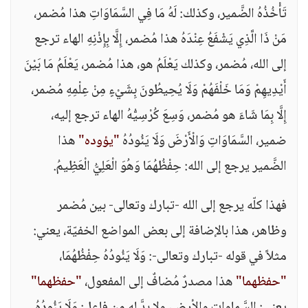
تَأْخُذُهُ الضَّمير، وكذلك: لَهُ مَا فِي السَّمَاوَاتِ هذا مُضمر،
مَنْ ذَا الَّذِي يَشْفَعُ عِنْدَهُ هذا مُضمر، إِلَّا بِإِذْنِهِ الهاء ترجع
إلى الله، مُضمر، وكذلك يَعْلَمُ هو، هذا مُضمر، يَعْلَمُ مَا بَيْنَ
أَيْدِيهِمْ وَمَا خَلْفَهُمْ وَلَا يُحِيطُونَ بِشَيْءٍ مِنْ عِلْمِهِ مُضمر،
إِلَّا بِمَا شَاءَ هو مُضمر، وَسِعَ كُرْسِيُّهُ الهاء ترجع إليه،
ضمير، السَّمَاوَاتِ وَالْأَرْضَ وَلَا يَئُودُهُ
"يؤوده"
هذا
الضَّمير يرجع إلى الله: حِفْظُهُمَا وَهُوَ الْعَلِيُّ الْعَظِيمُ.
فهذا كلّه يرجع إلى الله -تبارك وتعالى- بين مُضمر
وظاهر، هذا بالإضافة إلى بعض المواضع الخفيّة، يعني:
مثلاً في قوله -تبارك وتعالى-: وَلَا يَئُودُهُ حِفْظُهُمَا،
"حفظهما"
هذا مصدرٌ مُضافٌ إلى المفعول،
"حفظهما"