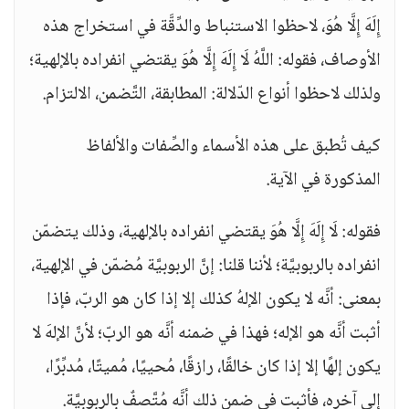
إِلَهَ إِلَّا هُوَ، لاحظوا الاستنباط والدِّقَّة في استخراج هذه
الأوصاف، فقوله: اللَّهُ لَا إِلَهَ إِلَّا هُوَ يقتضي انفراده بالإلهية؛
ولذلك لاحظوا أنواع الدّلالة: المطابقة، التَّضمن، الالتزام.
كيف تُطبق على هذه الأسماء والصِّفات والألفاظ
المذكورة في الآية.
فقوله: لَا إِلَهَ إِلَّا هُوَ يقتضي انفراده بالإلهية، وذلك يتضمّن
انفراده بالربوبيَّة؛ لأننا قلنا: إنَّ الربوبيَّة مُضمّن في الإلهية،
بمعنى: أنَّه لا يكون الإلهُ كذلك إلا إذا كان هو الربّ، فإذا
أثبت أنَّه هو الإله؛ فهذا في ضمنه أنَّه هو الربّ؛ لأنَّ الإلهَ لا
يكون إلهًا إلا إذا كان خالقًا، رازقًا، مُحييًا، مُميتًا، مُدبِّرًا،
إلى آخره، فأثبت في ضمن ذلك أنَّه مُتَّصفٌ بالربوبيَّة.