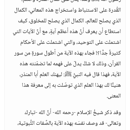
القُدرة على الاستنباط واستخراج هذه المعاني، الكمال
الذي يصلح للعالم، الكمال الذي يصلح للمخلوق، كيف
استطاع أن يعرف أنَّ هذه أعظم آيةٍ، مع أنَّ الآيات التي
اشتملت على التوحيد، والتي اشتملت على الأحكام
كثيرةٌ جدًّا؟! فجاء بهذه الآية من أطول سورةٍ من سور
القرآن، وذلك لا شكَّ يدلّ على فهمه لما تضمّنته هذه
الآية، فهذا قال فيه النبيُّ ﷺ: ليهنك العلم أبا المنذر،
هنيئًا لك بهذا العلم الذي توصّلت به إلى معرفة هذا
المعنى.
وقد ذكر شيخُ الإسلام -رحمه الله- أنَّ الله -تبارك
وتعالى- قد وصف نفسَه بهذه الآية بالصِّفات الثُّبوتية،