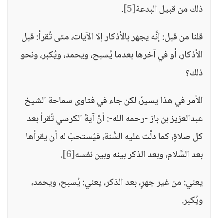
ذلك من قبيل البدعة
[5]
.
قلنا من قبل: إنَّه يجهر بالأذكار إلا الآيات، متى تُقرأ: قبل
الأذكار، أو في آخرها بعدما يُسبح، ويحمد، ويُكبر، ونحو
ذلك؟
الأمر في هذا يسيرٌ، لكن جاء في فتاوى سماحة الشيخ
عبدالعزيز بن باز -رحمه الله-: أنَّ آيةَ الكرسي تُقرأ بعد
كل صلاةٍ، كما دلَّت عليه السُّنة، فيُستحبّ له أن يقرأها
بعد السَّلام، وبعد الذكر بينه وبين نفسه
[6]
.
يعني: من غير جهرٍ، بعد الذكر، يعني: يُسبح، ويحمد،
ويُكبر.