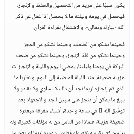
يكون سببًا على مزيد من التحصيل والحفظ والإنجاز،
فيحصل في يومه وليلته ما لا يحصل إذا غفل عن ذكر
الله -تبارك وتعالى-، والاشتغال بقراءة القرآن.
فحينما نشكو من الضعف، وحينما نشكو من العجز،
وحينما نشكو من قلة الإنجاز، وحينما نشكو من ضعف
البركة في يومنا وليلتنا، يمضي اليوم والليلة والإنجازات
هزيلة ضعيفة، منذ الليلة الماضية إلى اليوم لو نظرنا ما
الذي تم إنجازه لربما نجد أن ذلك لا يساوي ولا يقادر ولا
يبلغ ما يمكن أن ينجز على سبيل الجد والاجتهاد بعد
توفيق الله  في ساعة واحدة، أشياء مفرقة مبعثرة
ضعيفة هزيلة، فلماذا من الناس من له مؤلفات كثيرة، وله
برامج كثيرة، وله نفع، وله فتاوى، وعمره لربما لم يتجاوز