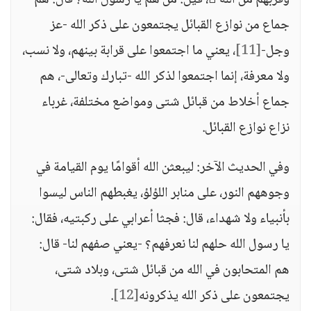
وقربهم من الله ، قيل: من هم يا رسول الله؟ قال: هم
جماع من نوازع القبائل يجتمعون على ذكر الله -عز
وجل-
[11]
، يعني ما اجتمعوا على قرابة بينهم، ولا نسب،
ولا معرفة، إنما اجتمعوا لذكر الله -تبارك وتعالى-، هم
جماع أخلاط من قبائل شتى ومواضع مختلفة، غرباء
نزاع نوازع القبائل.
وفي الحديث الآخر: ليبعثن الله أقوامًا يوم القيامة في
وجوههم النور، على منابر اللؤلؤ، يغبطهم الناس ليسوا
بأنبياء ولا شهداء، قال: فجثا أعرابي على ركبتيه، فقال:
يا رسول الله حلهم لنا نعرفهم؟ -يعني صفهم لنا- قال:
هم المتحابون في الله من قبائل شتى، وبلاد شتى،
يجتمعون على ذكر الله يذكرونه
[12]
.