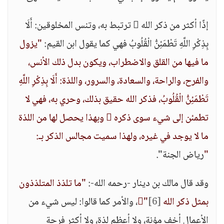
إذًا أكثر من ذكر الله  ترتبط به، وتنس المخلوقين: أَلَا
بِذِكْرِ اللَّهِ تَطْمَئِنُّ الْقُلُوبُ فهي كما يقول ابن القيم:
"يزول
ما فيها من القلق والاضطراب، ويكون بدل ذلك الأنس،
والفرح، والراحة، والسعادة، والسرور، واللذة: أَلَا بِذِكْرِ اللَّهِ
تَطْمَئِنُّ الْقُلُوبُ، فذكر الله حقيق بذلك، وحري به، فهي لا
تطمئن إلى شيء سوى ذكره  وبهذا يحصل لها من اللذة
ما لا يوجد في غيره، ولهذا سميت مجالس الذكر بـ:
"
رياض الجنة".
وقد قال مالك بن دينار -رحمه الله-:
"ما تلذذ المتلذذون
بمثل ذكر الله "
[6]
، والأمر كما قالوا: ليس شيء من
الأعمال أخف مؤنة، ولا أعظم لذة، ولا أكثر فرحة