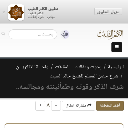
تطبيق الكلم الطيب
تنزيل التطبيق
×
الكلم الطيب
مجاني - بدون إعلانات
الرئيسية
بحوث ومقالات | المقالات
واحـــة الذاكريـــن
شرح حصن المسلم للشيخ خالد السبت
شرف الذكر وقوته وطمأنينته ومجالسه..
A
أضف للمفضلة
مشاركة المقال
-
+