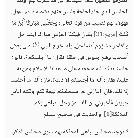
انصرفوا مغفورًا لكم، أشهدكم أني قد غفرت لهم، وهذا
الجليس الذي جاء لحاجة وليس منهم يشمله ذلك، يقول:
فهؤلاء لهم نصيب من قوله تعالى: وَجَعَلَنِي مُبَارَكًا أَيْنَ مَا
كُنْتُ
[مريم:31]
يقول فهكذا المؤمن مبارك أينما حل،
والفاجر مشؤوم أينما حل، ولما خرج النبي ﷺ على بعض
أصحابه وهم جلوس في حلقة فقال: ما أجلسكم؟، قالوا:
جلسنا نذكر الله ونحمده على ما هدانا للإسلام ومنّ به
علينا، فقال: آلله ما أجلسكم إلا ذلك؟، قال: آلله ما أجلسنا
إلا ذلك، قال: أما إني لم أستحلفكم تهمة لكم، ولكنه أتاني
جبريل فأخبرني أن الله -عز وجل- يباهي بكم
الملائكة
[8]
، والحديث في صحيح مسلم.
لا يوجد مجالس يباهي الملائكة بهم سوى مجالس الذكر،