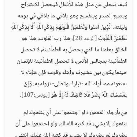
كيف نتخلى عن مثل هذه الأثقال فيحصل الانشراح
ويتسع الصدر وينفسح وهو يلاقي ما يلاقي في يومه
وليلته، الَّذِينَ آمَنُوا وَتَطْمَئِنُّ قُلُوبُهُمْ بِذِكْرِ اللَّهِ أَلَا بِذِكْرِ اللَّهِ
تَطْمَئِنُّ الْقُلُوبُ
[الرعد:28]
، هذا رب القلوب، هذا هو
الخالق يعلمنا ما الذي يحصل به الطمأنينة، لا تحصل
الطمأنينة بمجالس الأنس، لا تحصل الطمأنينة للإنسان
حينما يكون بين عشيرته وأهله وقومه فإن هؤلاء لا
يمنعونه مما أراد الله -تبارك وتعالى- نزوله به: وَإِنْ
يَمْسَسْكَ اللَّهُ بِضُرٍّ فَلَا كَاشِفَ لَهُ إِلَّا هُوَ
[يونس:107]
.
من بأرجاء المعمورة لو اجتمعوا على أن ينفعوك لم
ينفعوك إلا بشيء قد كتبه الله لك، ولو اجتمعوا على أن
يضروك لم يضروك إلا بشيء قد كتبه الله عليك، انتهى.