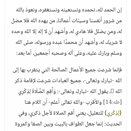
إن الحمد لله، نحمده ونستعينه ونستغفره، ونعوذ بالله
من شرور أنفسنا وسيئات أعمالنا، من يهده الله فلا مضل
له، ومن يضلل فلا هادي له، وأشهد أن لا إله إلا الله وحده
لا شريك له، وأشهد أن محمدًا عبده ورسوله، صلى الله
وسلم وبارك عليه، وعلى آله وصحبه أجمعين، أما بعد:
فإنما شرعت جميع الأعمال الصالحة التي يتقرب بها إلى
الله -تبارك وتعالى-، جميع العبادات شرعت لإقامة ذكر
الله ، يقول الله -تبارك وتعالى-: وَأَقِمِ الصَّلَاةَ لِذِكْرِي
[طه:14]
والأقرب -والله تعالى أعلم- أن اللام هنا
{لِذِكْرِي}
للتعليل، يعني أقم الصلاة لأجل ذكري، وفي
الحديث: إنما جعل الطواف بالبيت وبين الصفا والمروة