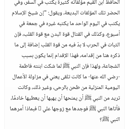
الحافظ ابن القيم مؤلفاته كثيرة يكتب في السفر، وفي
الحضر تلك المؤلفات البديعة، ويقول: "إن شيخ الإسلام
يكتب في اليوم الواحد ما يكتبه غيره في جمعة في
أسبوع، وكذلك في القتال قوة البدن مع قوة القلب، فإن
الثبات في الحرب لا بدّ فيه من قوة القلب إضافة إلى ما
ذكره هنا من إقدامه، فهذا الإقدام إنما يكون بسبب
الشجاعة، ولهذا فإن النبي ﷺ لما شكت ابنته فاطمة
-رضي الله عنها- ما كانت تلقى يعني في مزاولة الأعمال
اليومية المنزلية من طحن بالرحى، وغير ذلك، وكانت
تريد من النبي ﷺ أن يمنحها أن يهبها أن يعطيها خادمًا،
فأتاها النبي ﷺ فوجدها مع زوجها علي  فبماذا أمرهما
النبي ﷺ؟