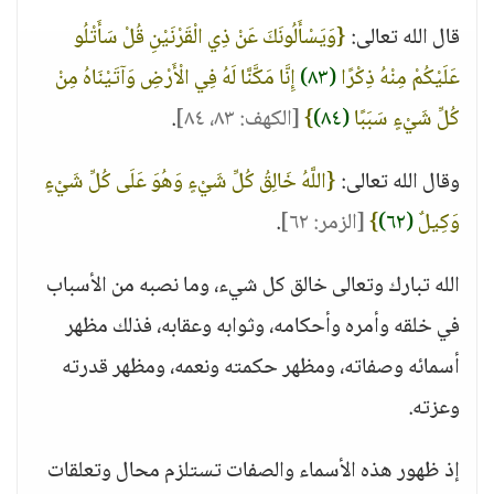
قال الله تعالى:
{وَيَسْأَلُونَكَ عَنْ ذِي الْقَرْنَيْنِ قُلْ سَأَتْلُو
عَلَيْكُمْ مِنْهُ ذِكْرًا
(٨٣)
إِنَّا مَكَّنَّا لَهُ فِي الْأَرْضِ وَآتَيْنَاهُ مِنْ
كُلِّ شَيْءٍ سَبَبًا
(٨٤)
}
[الكهف: ٨٣، ٨٤]
.
وقال الله تعالى:
{اللَّهُ خَالِقُ كُلِّ شَيْءٍ وَهُوَ عَلَى كُلِّ شَيْءٍ
وَكِيلٌ
(٦٢)
}
[الزمر: ٦٢]
.
الله تبارك وتعالى خالق كل شيء، وما نصبه من الأسباب
في خلقه وأمره وأحكامه، وثوابه وعقابه، فذلك مظهر
أسمائه وصفاته، ومظهر حكمته ونعمه، ومظهر قدرته
وعزته.
إذ ظهور هذه الأسماء والصفات تستلزم محال وتعلقات