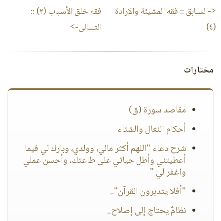
<-السـابق ::
فقه المشيئة والإرادة
فقه خلق الأسباب (٢)
::
(٤)
التـــالى->
مختارات
مقاصد سورة (ق)
أحكام النعال والشتاء
شرح دعاء "اللهم أكثر مالي، وولدي، وبارك لي فيما
أعطيتني وأطل حياتي على طاعتك، وأحسن عملي
واغفر لي "
"أفلا يتدبرون القرآن"..
نظامٌ يحتاج إلى إصلاح..