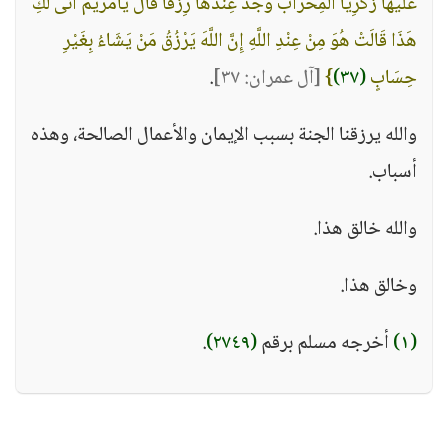
عَلَيْهَا زَكَرِيَّا الْمِحْرَابَ وَجَدَ عِنْدَهَا رِزْقًا قَالَ يَامَرْيَمُ أَنَّى لَكِ
هَذَا قَالَتْ هُوَ مِنْ عِنْدِ اللَّهِ إِنَّ اللَّهَ يَرْزُقُ مَنْ يَشَاءُ بِغَيْرِ
حِسَابٍ
(٣٧)
}
[آل عمران: ٣٧]
.
والله يرزقنا الجنة بسبب الإيمان والأعمال الصالحة، وهذه
أسباب.
والله خالق هذا.
وخالق هذا.
(١)
أخرجه مسلم برقم
(٢٧٤٩)
.