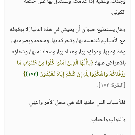
وجدت، وننفيه إذا عدمت، ونستدل بها على حكمه
الكوني.
وهل يستطيع حيوان أن يعيش في هذه الدنيا إلا بوقوفه
مع الأسباب، فتنفسه بها، وتحركه بها، وسمعه وبصره بها،
وغذاؤه بها، ودواؤه بها، وهداه بها، وسعادته بها، وشقاؤه
بالإعراض عنها:
{يَاأَيُّهَا الَّذِينَ آمَنُوا كُلُوا مِنْ طَيِّبَاتِ مَا
رَزَقْنَاكُمْ وَاشْكُرُوا لِلَّهِ إِنْ كُنْتُمْ إِيَّاهُ تَعْبُدُونَ
(١٧٢)
}
[البقرة: ١٧٢]
.
فالأسباب التي خلقها الله هي محل الأمر والنهي.
والثواب والعقاب.