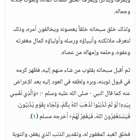
ويعرف ويذكر، ويعرف الخلق صفات كماله، ونعوت جلاله
وجماله.
ولذلك خلق سبحانه خلقاً يعصونه ويخالفون أمره، وذلك
لتعرف ملائكته وأنبياؤه ورسله وأولياؤه كمال مغفرته
وعفوه، وحلمه وإمهاله من عصاه.
ثم أقبل سبحانه بقلوب من شاء منهم إليه، فظهر كرمه
في قبول توبته، وبره ولطفه في العود إليه بعد الإعراض
عنه كما قال النبي - صلى الله عليه وسلم -: «وَالَّذِي نَفْسِي
بِيَدِهِ! لَوْ لَمْ تُذْنِبُوا لَذَهَبَ اللهُ بِكُمْ، وَلَجَاءَ بِقَوْمٍ يُذْنِبُونَ،
فَيَسْتَغْفِرُونَ اللهَ، فَيَغْفِرُ لَهُمْ» أخرجه مسلم
(١)
.
فخلق العبد المغفور له، وتقدير الذنب الذي يغفر، والتوبة