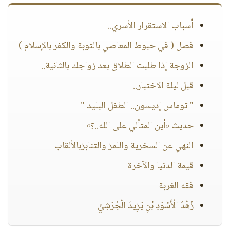
أسباب الاستقرار الأسري..
فصل ( في حبوط المعاصي بالتوبة والكفر بالإسلام )
الزوجة إذا طلبت الطلاق بعد زواجك بالثانية..
قبل ليلة الاختبار..
" توماس إديسون.. الطفل البليد "
حديث «أين المتألي على الله..؟»
النهي عن السخرية واللمز والتنابزبالألقاب
قيمة الدنيا والآخرة
فقه الغربة
زُهْدُ الْأَسْوَدِ بْنِ يَزِيدَ الْجُرَشِيِّ