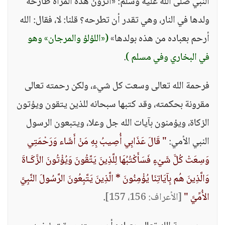
النبي صلى الله عليه وسلم: «أترون هذه المرأة طارحة
ولدها في النار، وهي تقدر أن تطرحه؟ قلنا: لا، فقال: الله
أرحم بعباده من هذه بولدها»
(«اللؤلؤ والمرجان» وهو
في البخاري وفي مسلم )
.
فرحمة الله تعالى وسعت كل شيء، ولكن رحمته تعالى
مقرونة بحكمته، وقد كتبها سبحانه للذين يتقون ويؤتون
الزكاة، ويؤمنون بآيات الله جل وعلا، ويتبعون الرسول
النبي الأمي:
" قَالَ عَذَابِي أُصِيبُ بِهِ مَنْ أَشَاء وَرَحْمَتِي
وَسِعَتْ كُلَّ شَيْءٍ فَسَأَكْتُبُهَا لِلَّذِينَ يَتَّقُونَ وَيُؤْتُونَ الزَّكَـاةَ
وَالَّذِينَ هُم بِآيَاتِنَا يُؤْمِنُونَ * الَّذِينَ يَتَّبِعُونَ الرَّسُولَ النَّبِيَّ
الأُمِّيَّ "
[الأعراف: 156، 157]
.