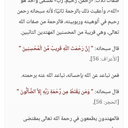
صفات ثلاث: «رحمن، رحيم، رب» لمسمى واحد هو
«الله»، وأعقبت ذلك بالرحمة ثانيًا؛ لأنه سبحانه رحمن
رحيم في ألوهيته وربوبيته، فالرحمة من صفات الله
تعالى، وهي قريبة من المحسنين المهتدين التائبين.
قال سبحانه:
" إِنَّ رَحْمَتَ اللّهِ قَرِيبٌ مِّنَ الْمُحْسِنِينَ "
[الأعراف: 56]
.
فمن تباعد عن الله بإحسانه، تباعد الله عنه برحمته.
قال سبحانه:
" وَمَن يَقْنَطُ مِن رَّحْمَةِ رَبِّهِ إِلاَّ الضَّآلُّونَ "
[الحجر: 56]
.
فالمهتدون يطمعون في رحمة الله تعالى بمقتضى