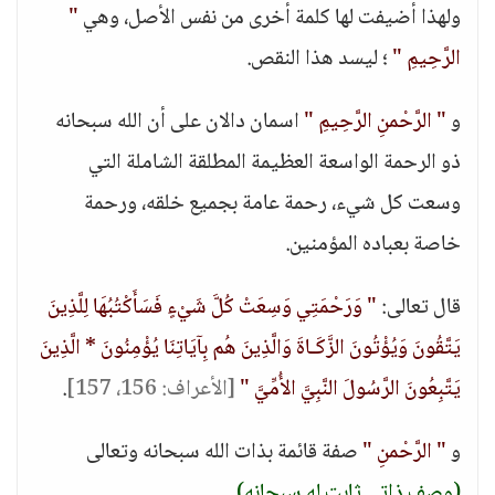
ولهذا أضيفت لها كلمة أخرى من نفس الأصل، وهي
"
الرَّحِيمِ "
؛ ليسد هذا النقص.
و
" الرَّحْمنِ الرَّحِيمِ "
اسمان دالان على أن الله سبحانه
ذو الرحمة الواسعة العظيمة المطلقة الشاملة التي
وسعت كل شيء، رحمة عامة بجميع خلقه، ورحمة
خاصة بعباده المؤمنين.
قال تعالى:
" وَرَحْمَتِي وَسِعَتْ كُلَّ شَيْءٍ فَسَأَكْتُبُهَا لِلَّذِينَ
يَتَّقُونَ وَيُؤْتُونَ الزَّكَـاةَ وَالَّذِينَ هُم بِآيَاتِنَا يُؤْمِنُونَ * الَّذِينَ
يَتَّبِعُونَ الرَّسُولَ النَّبِيَّ الأُمِّيَّ "
[الأعراف: 156، 157]
.
و
" الرَّحْمنِ "
صفة قائمة بذات الله سبحانه وتعالى
(وصف ذاتي ثابت له سبحانه)
.