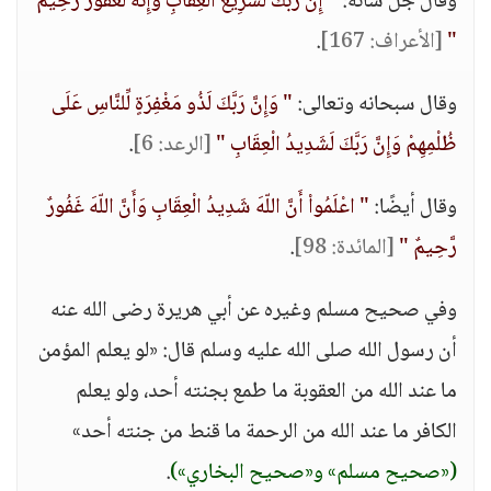
وقال جل شأنه:
" إِنَّ رَبَّكَ لَسَرِيعُ الْعِقَابِ وَإِنَّهُ لَغَفُورٌ رَّحِيمٌ
"
[الأعراف: 167]
.
وقال سبحانه وتعالى:
" وَإِنَّ رَبَّكَ لَذُو مَغْفِرَةٍ لِّلنَّاسِ عَلَى
ظُلْمِهِمْ وَإِنَّ رَبَّكَ لَشَدِيدُ الْعِقَابِ "
[الرعد: 6]
.
وقال أيضًا:
" اعْلَمُواْ أَنَّ اللّهَ شَدِيدُ الْعِقَابِ وَأَنَّ اللّهَ غَفُورٌ
رَّحِيمٌ "
[المائدة: 98]
.
وفي صحيح مسلم وغيره عن أبي هريرة رضى الله عنه
أن رسول الله صلى الله عليه وسلم قال: «لو يعلم المؤمن
ما عند الله من العقوبة ما طمع بجنته أحد، ولو يعلم
الكافر ما عند الله من الرحمة ما قنط من جنته أحد»
(«صحيح مسلم» و«صحيح البخاري»)
.