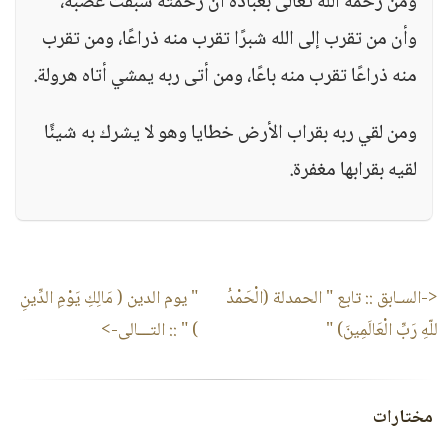
ومن رحمة الله تعالى بعباده أن رحمته سبقت غضبه،
وأن من تقرب إلى الله شبرًا تقرب منه ذراعًا، ومن تقرب
منه ذراعًا تقرب منه باعًا، ومن أتى ربه يمشي أتاه هرولة.
ومن لقي ربه بقراب الأرض خطايا وهو لا يشرك به شيئًا
لقيه بقرابها مغفرة.
<-السـابق ::
تابع " الحمدلة (الْحَمْدُ
" يوم الدين ( مَالِكِ يَوْمِ الدِّينِ
للّهِ رَبِّ الْعَالَمِينَ) "
) "
:: التـــالى->
مختارات