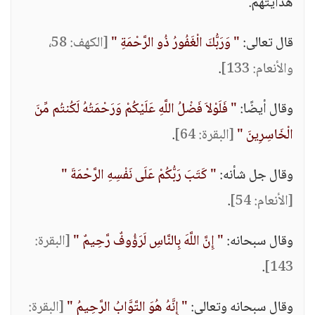
هدايتهم.
قال تعالى:
" وَرَبُّكَ الْغَفُورُ ذُو الرَّحْمَةِ "
[الكهف: 58،
والأنعام: 133]
.
وقال أيضًا:
" فَلَوْلاَ فَضْلُ اللَّهِ عَلَيْكُمْ وَرَحْمَتُهُ لَكُنتُم مِّنَ
الْخَاسِرِينَ "
[البقرة: 64]
.
وقال جل شأنه:
" كَتَبَ رَبُّكُمْ عَلَى نَفْسِهِ الرَّحْمَةَ "
[الأنعام: 54]
.
وقال سبحانه:
" إِنَّ اللَّهَ بِالنَّاسِ لَرَؤُوفٌ رَّحِيمٌ "
[البقرة:
.
143]
وقال سبحانه وتعالى:
" إِنَّهُ هُوَ التَّوَّابُ الرَّحِيمُ "
[البقرة: