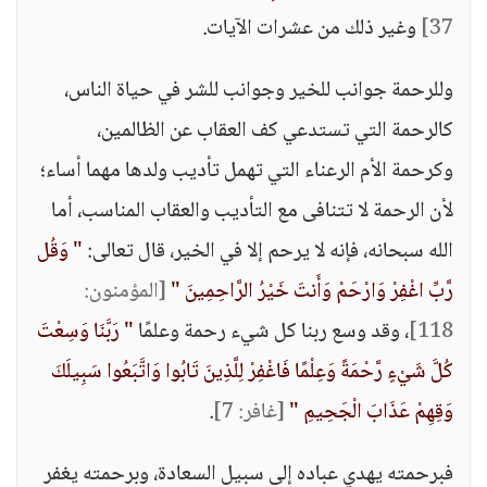
37]
وغير ذلك من عشرات الآيات.
وللرحمة جوانب للخير وجوانب للشر في حياة الناس،
كالرحمة التي تستدعي كف العقاب عن الظالمين،
وكرحمة الأم الرعناء التي تهمل تأديب ولدها مهما أساء؛
لأن الرحمة لا تتنافى مع التأديب والعقاب المناسب، أما
الله سبحانه، فإنه لا يرحم إلا في الخير، قال تعالى:
" وَقُل
رَّبِّ اغْفِرْ وَارْحَمْ وَأَنتَ خَيْرُ الرَّاحِمِينَ "
[المؤمنون:
118]
، وقد وسع ربنا كل شيء رحمة وعلمًا
" رَبَّنَا وَسِعْتَ
كُلَّ شَيْءٍ رَّحْمَةً وَعِلْمًا فَاغْفِرْ لِلَّذِينَ تَابُوا وَاتَّبَعُوا سَبِيلَكَ
وَقِهِمْ عَذَابَ الْجَحِيمِ "
[غافر: 7]
.
فبرحمته يهدي عباده إلى سبيل السعادة، وبرحمته يغفر