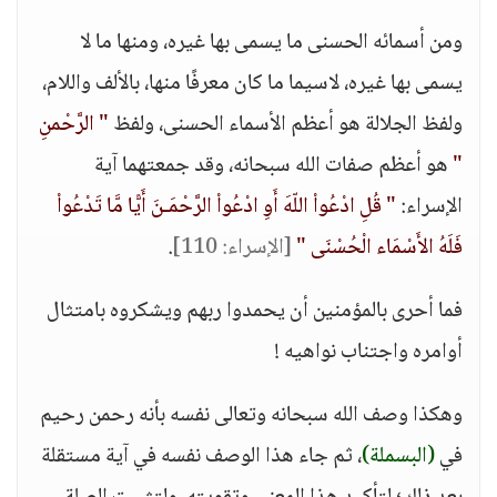
ومن أسمائه الحسنى ما يسمى بها غيره، ومنها ما لا
يسمى بها غيره، لاسيما ما كان معرفًا منها، بالألف واللام،
ولفظ الجلالة هو أعظم الأسماء الحسنى، ولفظ
" الرَّحْمنِ
"
هو أعظم صفات الله سبحانه، وقد جمعتهما آية
الإسراء:
" قُلِ ادْعُواْ اللّهَ أَوِ ادْعُواْ الرَّحْمَـنَ أَيًّا مَّا تَدْعُواْ
فَلَهُ الأَسْمَاء الْحُسْنَى "
[الإسراء: 110]
.
فما أحرى بالمؤمنين أن يحمدوا ربهم ويشكروه بامتثال
أوامره واجتناب نواهيه !
وهكذا وصف الله سبحانه وتعالى نفسه بأنه رحمن رحيم
في
(البسملة)
، ثم جاء هذا الوصف نفسه في آية مستقلة