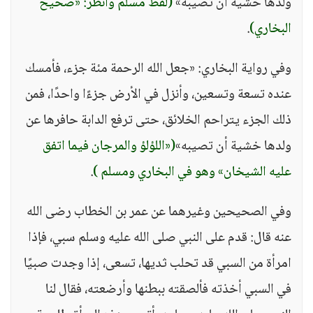
ولدها خشية أن تصيبه»
(لفظ مسلم وانظر: «صحيح
البخاري)
.
وفي رواية البخاري: «جعل الله الرحمة مئة جزء، فأمسك
عنده تسعة وتسعين، وأنزل في الأرض جزءًا واحدًا، فمن
ذلك الجزء يتراحم الخلائق، حتى ترفع الدابة حافرها عن
ولدها خشية أن تصيبه»
(«اللؤلؤ والمرجان فيما اتفق
عليه الشيخان» وهو في البخاري ومسلم )
.
وفي الصحيحين وغيرهما عن عمر بن الخطاب رضى الله
عنه قال: قدم على النبي صلى الله عليه وسلم سبي، فإذا
امرأة من السبي قد تحلب ثديها، تسعى، إذا وجدت صبيًا
في السبي أخذته فألصقته ببطنها وأرضعته، فقال لنا