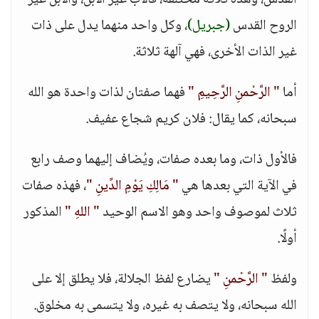
القدس، وهذه ثلاثة مختلفة، فالأب غير الابن، والابن غير
الروح القدس
(جبريل)
، وكل واحد منهما يدل على ذات
غير الذات الأخرى، فهي آلهة ثلاثة.
أما
" الرَّحْمنِ الرَّحِيمِ "
فهما صفتان لذات واحدة هو الله
سبحانه، كما يقال: فلان كريم شجاع عفيف.
فالأول ذات، وما بعده صفات، ويُضاف إليهما وصف رابع
في الآية التي بعدها هي
" مَالِكِ يَوْمِ الدِّينِ "
، فهذه صفات
ثلاث لموصوف واحد وهو الاسم الوحيد
" اللهِ "
المذكور
أولًا.
ولفظ
" الرَّحْمنِ "
يضارع لفظ الجلالة، فلا يطلق إلا على
الله سبحانه، ولا يتصف به غيره، ولا يتسمى به مخلوق.