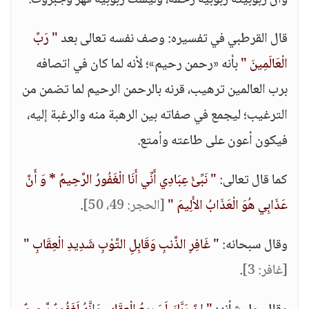
وأن ربوبيته ربوبية رحمة، وليست ربوبية قهر وجبروت.
قال القرطبي في تفسيره: وصف نفسه تعالى بعد
" رَبِّ
الْعَالَمِينَ "
بأنه «رحمن رحيم»؛ لأنه لما كان في اتصافه
برب العالمين ترهيب، قرنه بالرحمن الرحيم لما تضمن من
الترغيب؛ ليجمع في صفاته بين الرهبة منه والرغبة إليه،
فيكون أعون على طاعته وأمتع.
كما قال تعالى:
" نَبِّئْ عِبَادِي أَنِّي أَنَا الْغَفُورُ الرَّحِيمُ * وَ أَنَّ
عَذَابِي هُوَ الْعَذَابُ الأَلِيمَ "
[الحجر: 49، 50]
.
وقال سبحانه:
" غَافِرِ الذَّنبِ وَقَابِلِ التَّوْبِ شَدِيدِ الْعِقَابِ "
[غافر: 3]
.