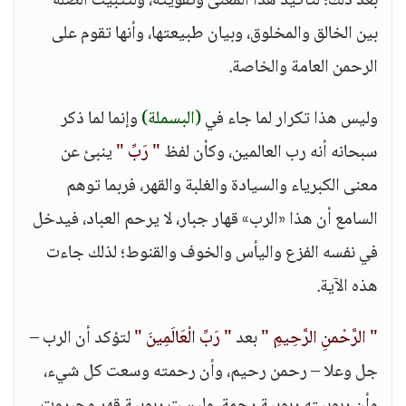
بعد ذلك؛ لتأكيد هذا المعنى وتقويته، ولتثبيت الصلة
بين الخالق والمخلوق، وبيان طبيعتها، وأنها تقوم على
الرحمن العامة والخاصة.
وليس هذا تكرار لما جاء في
(البسملة)
وإنما لما ذكر
سبحانه أنه رب العالمين، وكأن لفظ
" رَبِّ "
ينبئ عن
معنى الكبرياء والسيادة والغلبة والقهر، فربما توهم
السامع أن هذا «الرب» قهار جبار، لا يرحم العباد، فيدخل
في نفسه الفزع واليأس والخوف والقنوط؛ لذلك جاءت
هذه الآية.
" الرَّحْمنِ الرَّحِيمِ "
بعد
" رَبِّ الْعَالَمِينَ "
لتؤكد أن الرب –
جل وعلا – رحمن رحيم، وأن رحمته وسعت كل شيء،