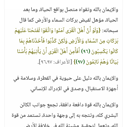
والإيمان بالله وتقواه متصل بواقع الحياة، وما بعد
الحياة، مؤهل لفيض بركات السماء والأرض كما قال
سبحانه:
{وَلَوْ أَنَّ أَهْلَ الْقُرَى آمَنُوا وَاتَّقَوْا لَفَتَحْنَا عَلَيْهِمْ
بَرَكَاتٍ مِنَ السَّمَاءِ وَالْأَرْضِ وَلَكِنْ كَذَّبُوا فَأَخَذْنَاهُمْ بِمَا
كَانُوا يَكْسِبُونَ
(٩٦)
أَفَأَمِنَ أَهْلُ الْقُرَى أَنْ يَأْتِيَهُمْ بَأْسُنَا
بَيَاتًا وَهُمْ نَائِمُونَ
(٩٧)
}
[الأعراف: ٩٦،٩٧]
.
والإيمان بالله دليل على حيوية في الفطرة، وسلامة في
أجهزة الاستقبال، وصدق في الإدراك الإنساني.
والإيمان بالله قوة دافعة دافقة، تجمع جوانب الكائن
البشري كله، وتتجه به إلى وجهة واحدة، تستمد من قوة
الله، وتعمل لتحقيق مشيئة الله في خلافة الأرض