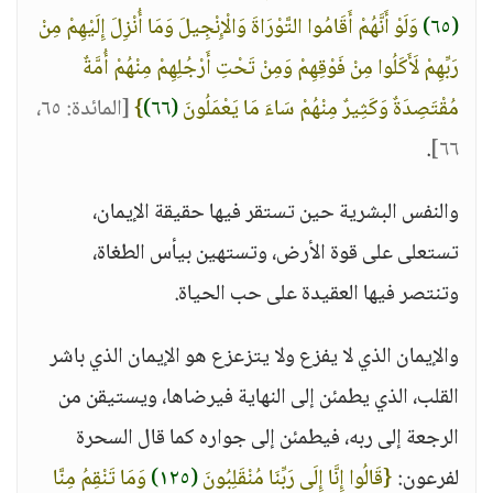
(٦٥)
وَلَوْ أَنَّهُمْ أَقَامُوا التَّوْرَاةَ وَالْإِنْجِيلَ وَمَا أُنْزِلَ إِلَيْهِمْ مِنْ
رَبِّهِمْ لَأَكَلُوا مِنْ فَوْقِهِمْ وَمِنْ تَحْتِ أَرْجُلِهِمْ مِنْهُمْ أُمَّةٌ
مُقْتَصِدَةٌ وَكَثِيرٌ مِنْهُمْ سَاءَ مَا يَعْمَلُونَ
(٦٦)
}
[المائدة: ٦٥،
.
٦٦]
والنفس البشرية حين تستقر فيها حقيقة الإيمان،
تستعلى على قوة الأرض، وتستهين بيأس الطغاة،
وتنتصر فيها العقيدة على حب الحياة.
والإيمان الذي لا يفزع ولا يتزعزع هو الإيمان الذي باشر
القلب، الذي يطمئن إلى النهاية فيرضاها، ويستيقن من
الرجعة إلى ربه، فيطمئن إلى جواره كما قال السحرة
لفرعون:
{قَالُوا إِنَّا إِلَى رَبِّنَا مُنْقَلِبُونَ
(١٢٥)
وَمَا تَنْقِمُ مِنَّا