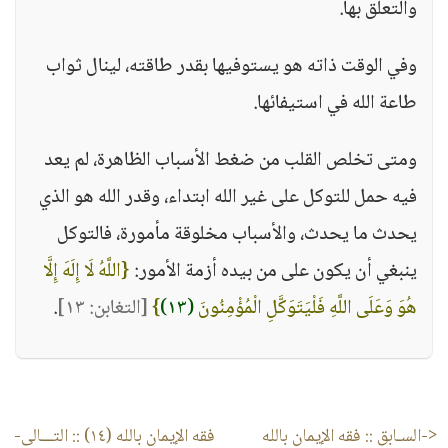
والتعلق بها.
وفي الوقت ذاته هو يستوفيها بقدر طاقته، لينال ثواب
طاعة الله في استيفائها.
ومتى تخلص القلب من ضغط الأسباب الظاهرة، لم يعد
فيه حمل للتوكل على غير الله ابتداء، وقدر الله هو الذي
يحدث ما يحدث، والأسباب مخلوقة مأمورة، فالتوكل
ينبغي أن يكون على من بيده أزمة الأمور:
{اللَّهُ لَا إِلَهَ إِلَّا
هُوَ وَعَلَى اللَّهِ فَلْيَتَوَكَّلِ الْمُؤْمِنُونَ
(١٣)
}
[التغابن: ١٣]
.
<-السـابق ::
فقه الإيمان بالله
فقه الإيمان بالله (١٤)
:: التـــالى-