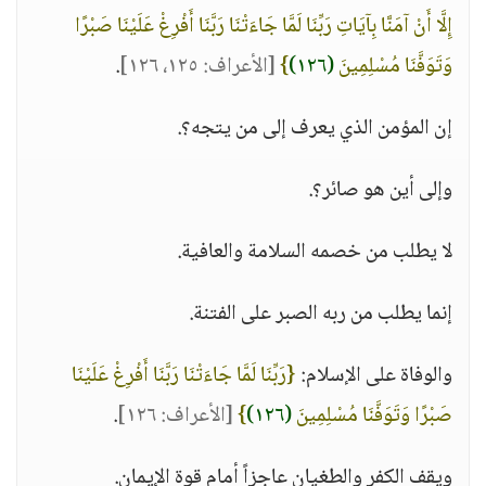
إِلَّا أَنْ آمَنَّا بِآيَاتِ رَبِّنَا لَمَّا جَاءَتْنَا رَبَّنَا أَفْرِغْ عَلَيْنَا صَبْرًا
وَتَوَفَّنَا مُسْلِمِينَ
(١٢٦)
}
[الأعراف: ١٢٥، ١٢٦]
.
إن المؤمن الذي يعرف إلى من يتجه؟.
وإلى أين هو صائر؟.
لا يطلب من خصمه السلامة والعافية.
إنما يطلب من ربه الصبر على الفتنة.
والوفاة على الإسلام:
{رَبِّنَا لَمَّا جَاءَتْنَا رَبَّنَا أَفْرِغْ عَلَيْنَا
صَبْرًا وَتَوَفَّنَا مُسْلِمِينَ
(١٢٦)
}
[الأعراف: ١٢٦]
.
ويقف الكفر والطغيان عاجزاً أمام قوة الإيمان.