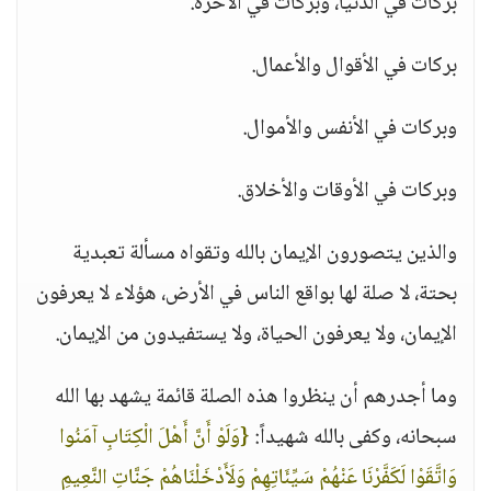
بركات في الدنيا، وبركات في الآخرة.
بركات في الأقوال والأعمال.
وبركات في الأنفس والأموال.
وبركات في الأوقات والأخلاق.
والذين يتصورون الإيمان بالله وتقواه مسألة تعبدية
بحتة، لا صلة لها بواقع الناس في الأرض، هؤلاء لا يعرفون
الإيمان، ولا يعرفون الحياة، ولا يستفيدون من الإيمان.
وما أجدرهم أن ينظروا هذه الصلة قائمة يشهد بها الله
سبحانه، وكفى بالله شهيداً:
{وَلَوْ أَنَّ أَهْلَ الْكِتَابِ آمَنُوا
وَاتَّقَوْا لَكَفَّرْنَا عَنْهُمْ سَيِّئَاتِهِمْ وَلَأَدْخَلْنَاهُمْ جَنَّاتِ النَّعِيمِ