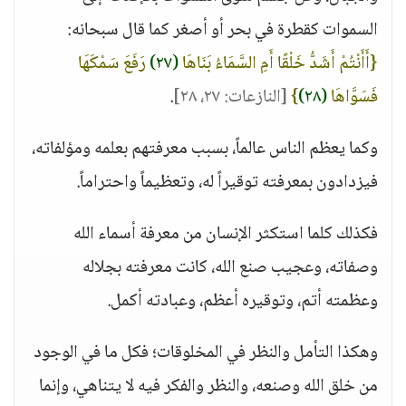
السموات كقطرة في بحر أو أصغر كما قال سبحانه:
{أَأَنْتُمْ أَشَدُّ خَلْقًا أَمِ السَّمَاءُ بَنَاهَا
(٢٧)
رَفَعَ سَمْكَهَا
فَسَوَّاهَا
(٢٨)
}
[النازعات: ٢٧، ٢٨]
.
وكما يعظم الناس عالماً، بسبب معرفتهم بعلمه ومؤلفاته،
فيزدادون بمعرفته توقيراً له، وتعظيماً واحتراماً.
فكذلك كلما استكثر الإنسان من معرفة أسماء الله
وصفاته، وعجيب صنع الله، كانت معرفته بجلاله
وعظمته أتم، وتوقيره أعظم، وعبادته أكمل.
وهكذا التأمل والنظر في المخلوقات؛ فكل ما في الوجود
من خلق الله وصنعه، والنظر والفكر فيه لا يتناهي، وإنما