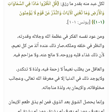
لكل عبد منه بقدر ما رزق:
{قُلِ انْظُرُوا مَاذَا فِي السَّمَاوَاتِ
وَالْأَرْضِ وَمَا تُغْنِي الْآيَاتُ وَالنُّذُرُ عَنْ قَوْمٍ لَا يُؤْمِنُونَ
(١٠١)
}
[يونس: ١٠١]
.
ومن عود نفسه الفكر في عظمة الله وجلاله وقدرته،
والنظر في خلقه وملكه،صار ذلك عنده ألذ من كل نعيم،
لأن ذلك غذاء قلبه وروحه، لا مانع عنه، ولا مزاحم فيه.
والعاقل من يطلب نعيماً لا زحمة فيه، ولذة لا تتكدر،
ولايوجد ذلك في الدنيا إلا في معرفة الله تعالى، وعجائب
مخلوقاته، والإيمان به، ولذة مناجاته.
وإنما يحصل الشوق بعد الذوق، فمن لم يذق طعم الإيمان
لم يعرف، ومن لم يعرف لم يشتق، ومن لم يشتق لم