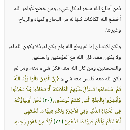
فمن أطاع الله سخر له كل شيء، ومن خضع لأوامر الله
أخضع الله الكائنات كلها له من البحار والمياه والرياح
وغيرها.
ولكن الإنسان إذا لم يطع الله ولم يكن له، فلا يكون الله له،
ولا يكون معه، فإن الله مع المؤمنين والمتقين
والمحسنين، ومن كان الله معه فكل شيء معه، ومن لم
يكن الله معه فليس معه شيء:
{إِنَّ الَّذِينَ قَالُوا رَبُّنَا اللَّهُ
ثُمَّ اسْتَقَامُوا تَتَنَزَّلُ عَلَيْهِمُ الْمَلَائِكَةُ أَلَّا تَخَافُوا وَلَا تَحْزَنُوا
وَأَبْشِرُوا بِالْجَنَّةِ الَّتِي كُنْتُمْ تُوعَدُونَ
(٣٠)
نَحْنُ أَوْلِيَاؤُكُمْ
فِي الْحَيَاةِ الدُّنْيَا وَفِي الْآخِرَةِ وَلَكُمْ فِيهَا مَا تَشْتَهِي
أَنْفُسُكُمْ وَلَكُمْ فِيهَا مَا تَدَّعُونَ
(٣١)
نُزُلًا مِنْ غَفُورٍ رَحِيمٍ