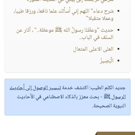
شرح دعاء" اللهم إني أسألك علما نافعا، ورزقا طيبا،
وعملا متقبلا"
حديث "وعظَنَا رسولُ الله ﷺ موعظة.." ، آثار عن
السلف في الباب..
العلى الاعلى المتعال
الْبَصِيرُ
جديد الكلم الطيب:
اكتشف خدمة
تيسير الوصول إلى أحاديث
الرسول ﷺ
- بحث معزز بالذكاء الاصطناعي في الأحاديث
النبوية الصحيحة.