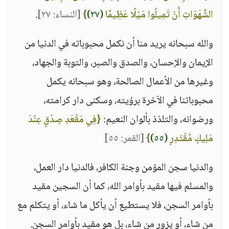
الشَّهَوَاتِ أَنْ تَمِيلُوا مَيْلًا عَظِيمًا
(٢٧)
}
[النساء: ٢٧]
.
والله سبحانه يريد منا أن نكمل محبوباته في الدنيا من
الإيمان والإحسان، والصدق والصبر، والتوبة والجهاد،
وغيرها من الأعمال الصالحة، وهو سبحانه يكمل
محبوباتنا في الآخرة برؤيته، وسكنى دار كرامته،
ورضوانه، والتلذذ بألوان النعيم:
{فِي مَقْعَدِ صِدْقٍ عِنْدَ
مَلِيكٍ مُقْتَدِرٍ
(٥٥)
}
[القمر: ٥٥]
والدنيا سجن المؤمن وجنة الكافر، فالدنيا دار العمل،
والمسلم فيها مقيد بأوامر الله، كما أن السجين مقيد
بأوامر السجن، فلا يستطيع أن يأكل ما شاء، أو يتكلم مع
من شاء، أو يزور من شاء، بل هو مقيد بأوامر السجن.