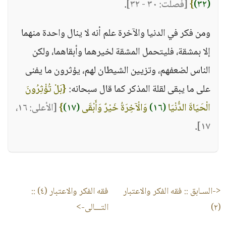
(٣٢)
}
[فصلت: ٣٠ - ٣٢]
.
ومن فكر في الدنيا والآخرة علم أنه لا ينال واحدة منهما
إلا بمشقة، فليتحمل المشقة لخيرهما وأبقاهما، ولكن
الناس لضعفهم، وتزيين الشيطان لهم، يؤثرون ما يفنى
على ما يبقى لقلة المذكر كما قال سبحانه:
{بَلْ تُؤْثِرُونَ
الْحَيَاةَ الدُّنْيَا
(١٦)
وَالْآخِرَةُ خَيْرٌ وَأَبْقَى
(١٧)
}
[الأعلى: ١٦،
.
١٧]
<-السـابق ::
فقه الفكر والاعتبار
فقه الفكر والاعتبار (٤)
::
(٢)
التـــالى->