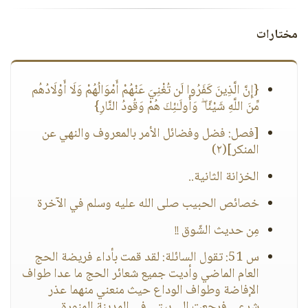
مختارات
{إِنَّ الَّذِينَ كَفَرُوا لَن تُغْنِيَ عَنْهُمْ أَمْوَالُهُمْ وَلَا أَوْلَادُهُم
مِّنَ اللَّهِ شَيْئًا ۖ وَأُولَـٰئِكَ هُمْ وَقُودُ النَّارِ}
[فصل: فضل وفضائل الأمر بالمعروف والنهي عن
المنكر](٢)
الخزانة الثانية..
خصائص الحبيب صلى الله عليه وسلم في الآخرة
مِن حديث الشّوق !!
س 51: تقول السائلة: لقد قمت بأداء فريضة الحج
العام الماضي وأديت جميع شعائر الحج ما عدا طواف
الإفاضة وطواف الوداع حيث منعني منهما عذر
شرعي فرجعت إلى بيتي في المدينة المنورة