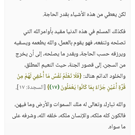
لكن يعطي من هذه الأشياء بقدر الحاجة.
فكذلك المسلم في هذه الدنيا مقيد بأوامرالله التي
تصلحه وتنفعه، فهو يقوم بالعمل، والله يطعمه ويسقيه
ويرزقه حسب الحاجة، وبقدر ما يصلحه، إلى أن يخرج
من السجن، إلى قصور الجنة، حيث النعيم المطلق،
والخلود الدائم هناك:
{فَلَا تَعْلَمُ نَفْسٌ مَا أُخْفِيَ لَهُمْ مِنْ
قُرَّةِ أَعْيُنٍ جَزَاءً بِمَا كَانُوا يَعْمَلُونَ
(١٧)
}
[السجدة: ١٧]
.
والله تبارك وتعالى له ملك السموات والأرض وما فيهن،
فالكون كله ملكه، والإنسان ملكه، خلقه الله، وشرفه على
ما سواه.