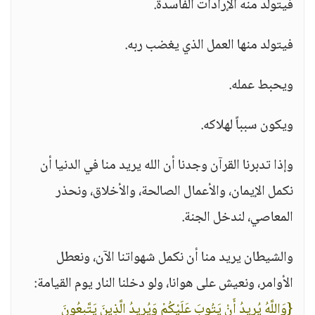
فيتولد منه الإرادات الفاسدة.
فيتولد منها العمل الذي يغضب ربه.
ويحبط عمله.
ويكون سبباً لهلاكه.
وإذا تدبرنا القرآن وجدنا أن الله يريد منا في الدنيا أن
نكمل الإيمان، والأعمال الصالحة، والأخلاق، ونحذر
المعاصي، لندخل الجنة.
والشيطان يريد منا أن نكمل شهواتنا الآن، ونعطل
الأوامر، ونعيش على هوانا، ولو دخلنا النار يوم القيامة:
{وَاللَّهُ يُرِيدُ أَنْ يَتُوبَ عَلَيْكُمْ وَيُرِيدُ الَّذِينَ يَتَّبِعُونَ