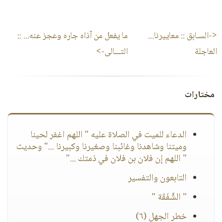
<-السـابق ::
معاييرنا...
ما يفعل من آذاه جاره وعجز عنه...
::
العاجلة
التـــالى->
مختارات
الدعاء للميت في الصلاة عليه " اللهم اغفر لحينا
وميتنا وشاهدنا وغائبنا وصغيرنا وكبيرنا ..." وحديث
" اللهم إن فلان بن فلان في ذمتك ..."
التابعون والتفسير
" الشَّفَقَة "
خطر الجهل (٦)