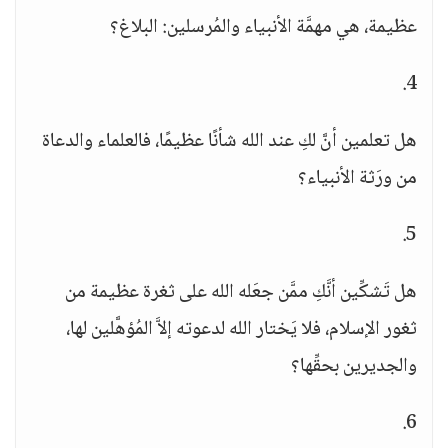
عظيمة، هي مهمَّة الأنبياء والمُرسلين: البلاغ؟
4.
هل تعلمين أنَّ لكِ عند الله شأنًا عظيمًا، فالعلماء والدعاة
من ورَثة الأنبياء؟
5.
هل تَشكِّين أنَّكِ ممَّن جعَله الله على ثغرة عظيمة من
ثغور الإسلام، فلا يَختار الله لدعوته إلاَّ المُؤهَّلين لها،
والجديرين بحقِّها؟
6.