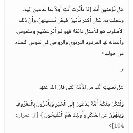
هل تُؤمنين أنَّكِ إذا تأثَّرت أنتِ أولاً بما تَدعين إليه،
وعَمِلتِ به، لكان أكثر تأثيرًا فيمَن تَدعينهنَّ، وأنَّ ذلك
الأسلوب هو الأمثل دائمًا؛ فهو ذو أثرٍ عظيم وملموس،
وأعماله لها المردود التربوي والروحي في نفوس النساء
من حولكِ؟
7.
هل نسيتِ أنَّكِ من الأُمَّة التي قال الله عنها.
وَلْتَكُنْ مِنْكُمْ أُمَّةٌ يَدْعُونَ إِلَى الْخَيْرِ وَيَأْمُرُونَ بِالْمَعْرُوفِ
وَيَنْهَوْنَ عَنِ الْمُنْكَرِ وَأُولَئِكَ هُمُ الْمُفْلِحُونَ ﴾
[آل عمران:
104]
؟