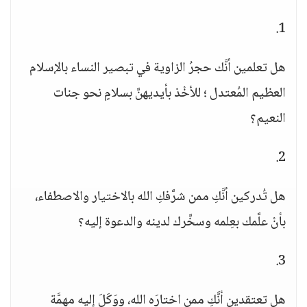
1.
هل تعلمين أنَّك حجرُ الزاوية في تبصير النساء بالإسلام
العظيم المُعتدل ؛ للأخْذ بأيديهنَّ بسلامٍ نحو جنات
النعيم؟
2.
هل تُدركين أنَّكِ ممن شرَّفكِ الله بالاختيار والاصطفاء،
بأنْ علَّمك بعِلمه وسخَّرك لدينه والدعوة إليه؟
3.
هل تعتقدين أنَّكِ ممن اختارَه الله، ووَكَلَ إليه مهمَّة