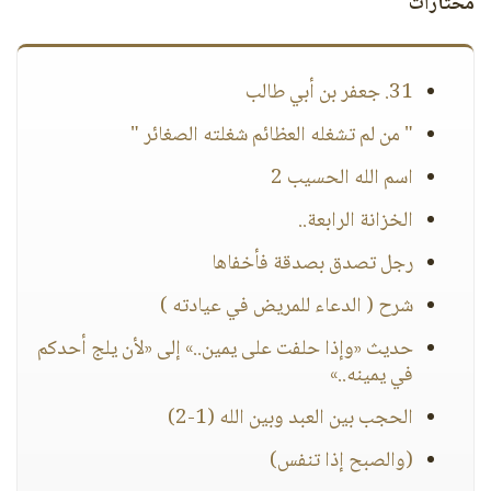
مختارات
31. جعفر بن أبي طالب
" من لم تشغله العظائم شغلته الصغائر "
اسم الله الحسيب 2
الخزانة الرابعة..
رجل تصدق بصدقة فأخفاها
شرح ( الدعاء للمريض في عيادته )
حديث «وإذا حلفت على يمين..» إلى «لأن يلج أحدكم
في يمينه..»
الحجب بين العبد وبين الله (1-2)
(والصبح إذا تنفس)