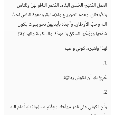
العمل المُنتِج الحَسن البنَّاء، المُثمر النافع لهنَّ وللناس
والأوطان، وعدم التجريح والإساءة، ودعوة الناس لحبِّ
الله وحبِّ الأوطان، وآخِذة بأيديهنَّ نحو بيوت يكون
سَمْتها ورَوْحُها السكنَ والمودَّة، والسكينة والهداية؟
لهذا ولغيره، كوني واعية
1.
حَرِيٌّ بكِ أن تكوني ربانيَّة.
2.
وأن تكوني على قدر مهمَّتكِ وعِظَم مسؤوليَّتكِ أمام الله