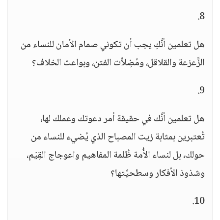
8.
هل تعلمين أنَّكِ يجب أن تكوني صمام الأمان للنساء من
الزَّعزعة والقلاقل، ومُضِلاَّت الفتن، وبواعث الخلاف؟
9.
هل تعلمين أنَّك في حقيقة أمر دعوتك وعملك لها،
تُعتبرين بمثابة زيت المصباح الذي يُضيء للنساء من
حولك، بل لنساء الأُمة ظُلمة المفاهيم واعوجاج القِيَم،
وشذوذ الأفكار وسطحيَّتها؟
10.