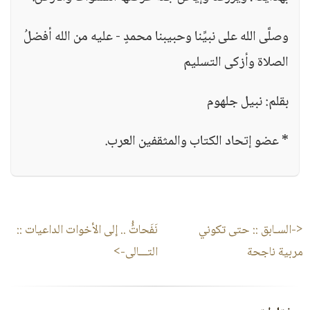
وصلَّى الله على نبيِّنا وحبيبنا محمدٍ - عليه من الله أفضلُ
الصلاة وأزكى التسليم
بقلم: نبيل جلهوم
* عضو إتحاد الكتاب والمثقفين العرب.
<-السـابق ::
حتى تكوني
نَفَحاتُُ .. إلى الأخوات الداعيات
::
مربية ناجحة
التـــالى->