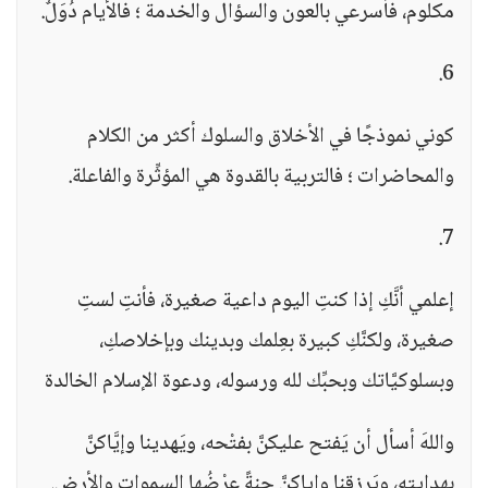
مكلوم، فأسرعي بالعون والسؤال والخدمة ؛ فالأيام دُوَلٌ.
6.
كوني نموذجًا في الأخلاق والسلوك أكثر من الكلام
والمحاضرات ؛ فالتربية بالقدوة هي المؤثِّرة والفاعلة.
7.
إعلمي أنَّكِ إذا كنتِ اليوم داعية صغيرة، فأنتِ لستِ
صغيرة، ولكنَّكِ كبيرة بعِلمك وبدينك وبإخلاصكِ،
وبسلوكيَّاتك وبحبِّك لله ورسوله، ودعوة الإسلام الخالدة
واللهَ أسأل أن يَفتح عليكنَّ بفتْحه، ويَهدينا وإيَّاكنَّ
بهدايته، ويَرزقنا وإياكنَّ جنةً عرْضُها السموات والأرض.