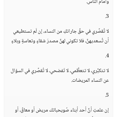
وأمام الناس.
3.
لا تُقصِّري في حقِّ جاراتكِ من النساء، إن لَم تستطيعي
أن تُسعديهنَّ، فلا تكوني لهنَّ مصدرَ شقاءٍ وتعاسةٍ وبلاءٍ
4.
لا تتكبَّري، لا تتعظَّمي، لا تَفضحي، لا تُقصِّري في السؤال
عن النساء المريضات.
5.
إن علمتِ أنَّ أحد أبناء صُويحباتك مريض أو معاقٌ، أو