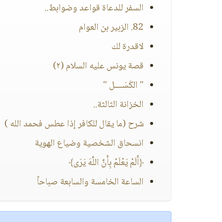
السفر للدعاة قواعد وضوابط..
82. الزبير بن العوام
لاقدرة لك
قصة يونس عليه السلام (٢)
" الكَسَــــل "
الخزانة الثالثة..
شرح (ما يقال للكافر إذا عطس فحمد الله )
انسحاق الشخصية وضياع الهوية
﴿أَلَمْ يَعْلَمْ بِأَنَّ اللَّهَ يَرَى﴾
الساعة الخامسة والسابعة صباحاً