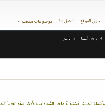
حول الموقع
اتصل بنا
موضوعات مفضلة
ــاد
فقه أسماء الله الحسنى
هُ الْأَسْمَاءُ الْحُسْنَى يُسَبِّحُ لَهُ مَا فِي السَّمَاوَاتِ وَالْأَرْضِ وَهُوَ الْعَزِيزُ الْحَ