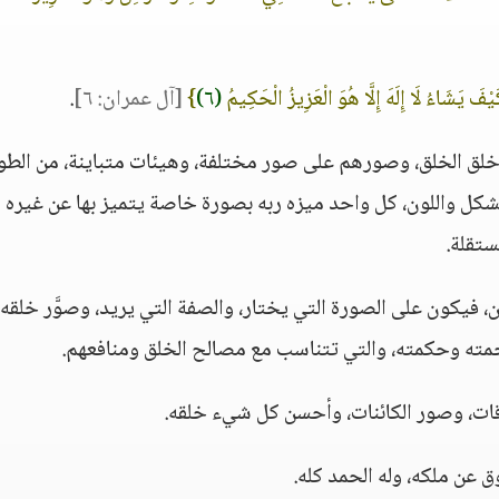
فَ يَشَاءُ لَا إِلَهَ إِلَّا هُوَ الْعَزِيزُ الْحَكِيمُ
(٦)
}
[آل عمران: ٦]
.
ذي خلق الخلق، وصورهم على صور مختلفة، وهيئات متباينة، من الط
الشكل واللون، كل واحد ميزه ربه بصورة خاصة يتميز بها عن غيره 
تقلة.
كن، فيكون على الصورة التي يختار، والصفة التي يريد، وصوَّر خلقه
رحمته وحكمته، والتي تتناسب مع مصالح الخلق ومنافعهم.
وقات، وصور الكائنات، وأحسن كل شيء خلقه.
ق عن ملكه، وله الحمد كله.