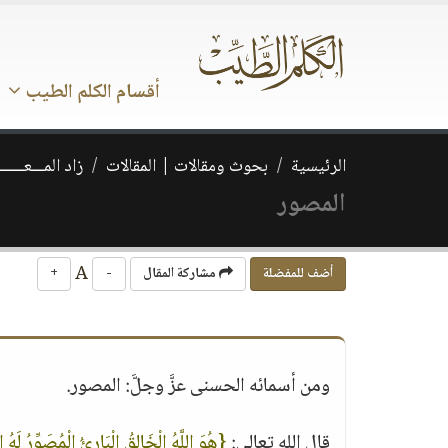
أقسام الكلم الطيب
الرئيسية
بحوث ومقالات | المقالات
زاد المـــعـــــــ
المصور
A
أضف للمفضلة
مشاركة المقال
-
+
ومن أسمائه الحسنى عزَّ وجلَّ: المصور.
قال الله تعالى:
{هُوَ اللَّهُ الْخَالِقُ الْبَارِئُ الْمُصَوِّرُ لَ