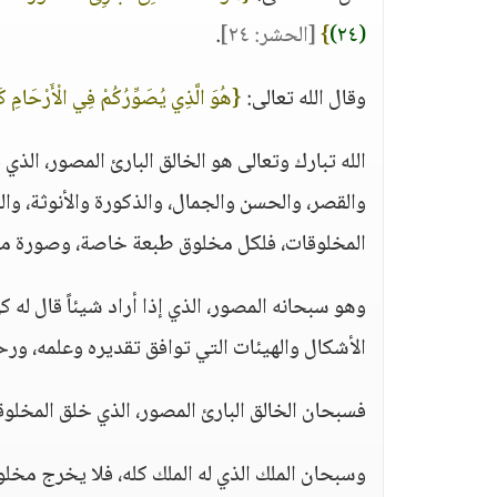
(٢٤)
}
[الحشر: ٢٤]
.
وقال الله تعالى:
{هُوَ الَّذِي يُصَوِّرُكُمْ فِي الْأَرْحَامِ كَيْ
الله تبارك وتعالى هو الخالق البارئ المصور، ال
والقصر، والحسن والجمال، والذكورة والأنوثة، و
المخلوقات، فلكل مخلوق طبعة خاصة، وصورة مس
وهو سبحانه المصور، الذي إذا أراد شيئاً قال له 
الأشكال والهيئات التي توافق تقديره وعلمه، و
فسبحان الخالق البارئ المصور، الذي خلق المخل
وسبحان الملك الذي له الملك كله، فلا يخرج مخلو