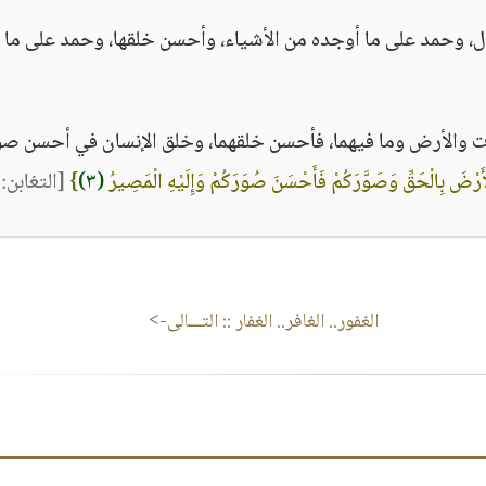
ل، وحمد على ما أوجده من الأشياء، وأحسن خلقها، وحمد على ما
ات والأرض وما فيهما، فأحسن خلقهما، وخلق الإنسان في أحسن صو
َرْضَ بِالْحَقِّ وَصَوَّرَكُمْ فَأَحْسَنَ صُوَرَكُمْ وَإِلَيْهِ الْمَصِيرُ
(٣)
}
[التغابن: ٣]
الغفور.. الغافر.. الغفار
:: التـــالى->