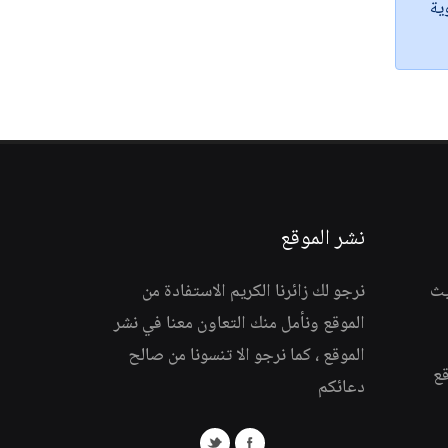
ية
نشر الموقع
يث
نرجو لك زائرنا الكريم الاستفادة من
الموقع ونأمل منك التعاون معنا في نشر
الموقع ، كما نرجو الا تنسونا من صالح
قع
دعائكم