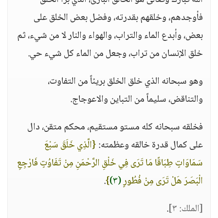
الله تبارك وتعالى هو الخالق البارئ، الذي برأ الخلق
فأوجدهم، وخلقهم بقدرته، وفضل بعض الخلق على
بعض، وأبدع الماء والتراب، والهواء والنار لا من شيء، ثم
خلق الإنسان من تراب، وجعل من الماء كل شيء حي.
وهو سبحانه الذي خلق الخلق بريئاً من التفاوت،
والتناقض، سليماً من التباين والاعوجاج.
فخلقه سبحانه كله مستو مستقيم، محكم متقن، دال
على كمال قدرة خالقه وعظمته:
{الَّذِي خَلَقَ سَبْعَ
سَمَاوَاتٍ طِبَاقًا مَا تَرَى فِي خَلْقِ الرَّحْمَنِ مِنْ تَفَاوُتٍ فَارْجِعِ
الْبَصَرَ هَلْ تَرَى مِنْ فُطُورٍ
(٣)
}
.
[الملك: ٣]
.