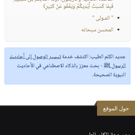
فَبِمَا كَسَبَتْ أَيْدِيكُمْ وَيَعْفُو عَنْ كَثِيرٍ)
" المـولى "
المحسن سبحانه
جديد الكلم الطيب:
اكتشف خدمة
تيسير الوصول إلى أحاديث
الرسول ﷺ
- بحث معزز بالذكاء الاصطناعي في الأحاديث
النبوية الصحيحة.
حول الموقع