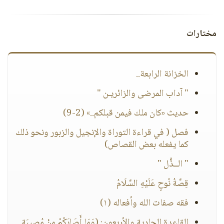
مختارات
الخزانة الرابعة..
" آداب المرضى والزائريـن "
حديث «كان ملك فيمن قبلكم..» (2-9)
فصل ( في قراءة التوراة والإنجيل والزبور ونحو ذلك
كما يفعله بعض القصاص)
" الــذُّل "
قِصَّةُ نُوحٍ عَلَيْهِ السَّلَامُ
فقه صفات الله وأفعاله (١)
القاعدة الحادية والأربعون: (وَمَا أَصَابَكُمْ مِنْ مُصِيبَةٍ