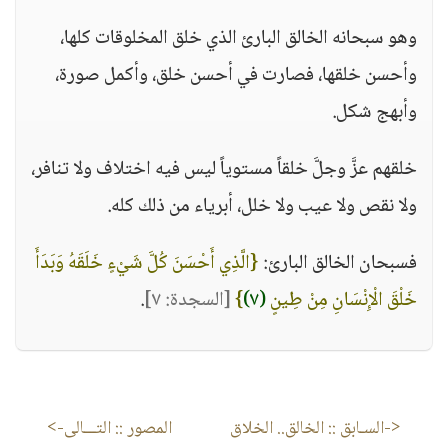
وهو سبحانه الخالق البارئ الذي خلق المخلوقات كلها،
وأحسن خلقها، فصارت في أحسن خلق، وأكمل صورة،
وأبهج شكل.
خلقهم عزَّ وجلَّ خلقاً مستوياً ليس فيه اختلاف ولا تنافر،
ولا نقص ولا عيب ولا خلل، أبرياء من ذلك كله.
فسبحان الخالق البارئ:
{الَّذِي أَحْسَنَ كُلَّ شَيْءٍ خَلَقَهُ وَبَدَأَ
خَلْقَ الْإِنْسَانِ مِنْ طِينٍ
(٧)
}
[السجدة: ٧]
.
<-السـابق ::
الخالق.. الخلاق
المصور
:: التـــالى->