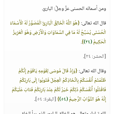
ومن أسمائه الحسنى عزَّ وجلَّ: البارئ.
قال الله تعالى:
{هُوَ اللَّهُ الْخَالِقُ الْبَارِئُ الْمُصَوِّرُ لَهُ الْأَسْمَاءُ
الْحُسْنَى يُسَبِّحُ لَهُ مَا فِي السَّمَاوَاتِ وَالْأَرْضِ وَهُوَ الْعَزِيزُ
الْحَكِيمُ
(٢٤)
}
.
[الحشر: ٢٤]
.
وقال الله تعالى:
{وَإِذْ قَالَ مُوسَى لِقَوْمِهِ يَاقَوْمِ إِنَّكُمْ
ظَلَمْتُمْ أَنْفُسَكُمْ بِاتِّخَاذِكُمُ الْعِجْلَ فَتُوبُوا إِلَى بَارِئِكُمْ
فَاقْتُلُوا أَنْفُسَكُمْ ذَلِكُمْ خَيْرٌ لَكُمْ عِنْدَ بَارِئِكُمْ فَتَابَ عَلَيْكُمْ
إِنَّهُ هُوَ التَّوَّابُ الرَّحِيمُ
(٥٤)
}
[البقرة: ٥٤]
.