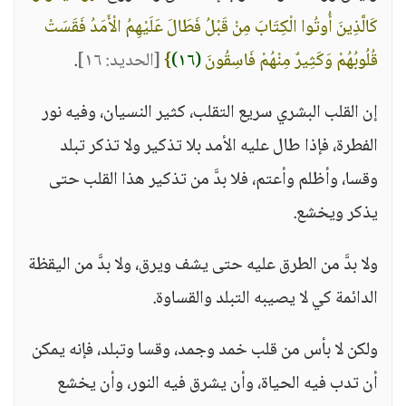
كَالَّذِينَ أُوتُوا الْكِتَابَ مِنْ قَبْلُ فَطَالَ عَلَيْهِمُ الْأَمَدُ فَقَسَتْ
قُلُوبُهُمْ وَكَثِيرٌ مِنْهُمْ فَاسِقُونَ
(١٦)
}
[الحديد: ١٦]
.
إن القلب البشري سريع التقلب، كثير النسيان، وفيه نور
الفطرة، فإذا طال عليه الأمد بلا تذكير ولا تذكر تبلد
وقسا، وأظلم وأعتم، فلا بدَّ من تذكير هذا القلب حتى
يذكر ويخشع.
ولا بدَّ من الطرق عليه حتى يشف ويرق، ولا بدَّ من اليقظة
الدائمة كي لا يصيبه التبلد والقساوة.
ولكن لا بأس من قلب خمد وجمد، وقسا وتبلد، فإنه يمكن
أن تدب فيه الحياة، وأن يشرق فيه النور، وأن يخشع