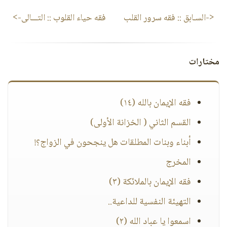
<-السـابق ::
فقه سرور القلب
فقه حياء القلوب
:: التـــالى->
مختارات
فقه الإيمان بالله (١٤)
القسم الثاني ( الخزانة الأولى)
أبناء وبنات المطلقات هل ينجحون في الزواج؟!
المخرج
فقه الإيمان بالملائكة (٣)
التهيئة النفسية للداعية..
اسمعوا يا عباد الله (٢)