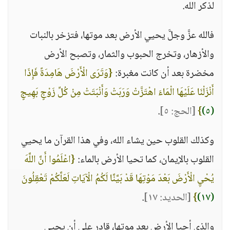
لذكر الله.
فالله عزَّ وجلَّ يحيي الأرض بعد موتها، فتزخر بالنبات
والأزهار، وتخرج الحبوب والثمار، وتصبح الأرض
مخضرة بعد أن كانت مغبرة:
{وَتَرَى الْأَرْضَ هَامِدَةً فَإِذَا
أَنْزَلْنَا عَلَيْهَا الْمَاءَ اهْتَزَّتْ وَرَبَتْ وَأَنْبَتَتْ مِنْ كُلِّ زَوْجٍ بَهِيجٍ
(٥)
}
[الحج: ٥]
.
وكذلك القلوب حين يشاء الله، وفي هذا القرآن ما يحيي
القلوب بالإيمان، كما تحيا الأرض بالماء:
{اعْلَمُوا أَنَّ اللَّهَ
يُحْيِ الْأَرْضَ بَعْدَ مَوْتِهَا قَدْ بَيَّنَّا لَكُمُ الْآيَاتِ لَعَلَّكُمْ تَعْقِلُونَ
(١٧)
}
[الحديد: ١٧]
.
والذي أحيا الأرض بعد موتها، قادر على أن يحيي