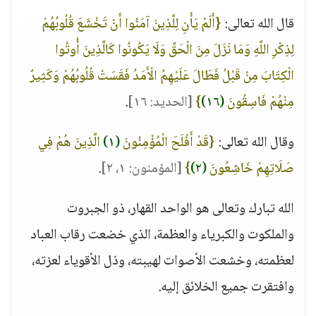
قال الله تعالى:
{أَلَمْ يَأْنِ لِلَّذِينَ آمَنُوا أَنْ تَخْشَعَ قُلُوبُهُمْ
لِذِكْرِ اللَّهِ وَمَا نَزَلَ مِنَ الْحَقِّ وَلَا يَكُونُوا كَالَّذِينَ أُوتُوا
الْكِتَابَ مِنْ قَبْلُ فَطَالَ عَلَيْهِمُ الْأَمَدُ فَقَسَتْ قُلُوبُهُمْ وَكَثِيرٌ
مِنْهُمْ فَاسِقُونَ
(١٦)
}
[الحديد: ١٦]
.
وقال الله تعالى:
{قَدْ أَفْلَحَ الْمُؤْمِنُونَ
(١)
الَّذِينَ هُمْ فِي
صَلَاتِهِمْ خَاشِعُونَ
(٢)
}
[المؤمنون: ١، ٢]
.
الله تبارك وتعالى هو الواحد القهار، ذو الجبروت
والملكوت والكبرياء والعظمة، الذي خضعت رقاب العباد
لعظمته، وخشعت الأصوات لهيبته، وذل الأقوياء لعزته،
وافتقرت جميع الخلائق إليه.