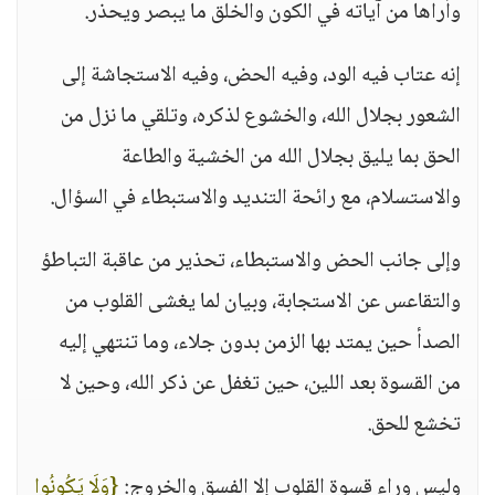
وأراها من آياته في الكون والخلق ما يبصر ويحذر.
إنه عتاب فيه الود، وفيه الحض، وفيه الاستجاشة إلى
الشعور بجلال الله، والخشوع لذكره، وتلقي ما نزل من
الحق بما يليق بجلال الله من الخشية والطاعة
والاستسلام، مع رائحة التنديد والاستبطاء في السؤال.
وإلى جانب الحض والاستبطاء، تحذير من عاقبة التباطؤ
والتقاعس عن الاستجابة، وبيان لما يغشى القلوب من
الصدأ حين يمتد بها الزمن بدون جلاء، وما تنتهي إليه
من القسوة بعد اللين، حين تغفل عن ذكر الله، وحين لا
تخشع للحق.
وليس وراء قسوة القلوب إلا الفسق والخروج:
{وَلَا يَكُونُوا