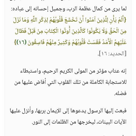
لما يرى من كمال عظمة الرب، وجميل إحسانه إلى عباده:
{أَلَمْ يَأْنِ لِلَّذِينَ آمَنُوا أَنْ تَخْشَعَ قُلُوبُهُمْ لِذِكْرِ اللَّهِ وَمَا نَزَلَ
مِنَ الْحَقِّ وَلَا يَكُونُوا كَالَّذِينَ أُوتُوا الْكِتَابَ مِنْ قَبْلُ فَطَالَ
عَلَيْهِمُ الْأَمَدُ فَقَسَتْ قُلُوبُهُمْ وَكَثِيرٌ مِنْهُمْ فَاسِقُونَ
(١٦)
}
[الحديد: ١٦]
.
إنه عتاب مؤثر من المولى الكريم الرحيم، واستبطاء
للاستجابة الكاملة من تلك القلوب التي أفاض عليها من
فضله.
فبعث إليها الرسول يدعوها إلى الإيمان بربها، وأنزل عليها
الآيات البينات، ليخرجها من الظلمات إلى النور.