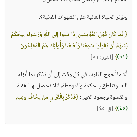
ونقدم أوامر الرب على محبوبات النفس؟.
ونؤثر الحياة العالية على الشهوات الفانية؟.
{إِنَّمَا كَانَ قَوْلَ الْمُؤْمِنِينَ إِذَا دُعُوا إِلَى اللَّهِ وَرَسُولِهِ لِيَحْكُمَ
بَيْنَهُمْ أَنْ يَقُولُوا سَمِعْنَا وَأَطَعْنَا وَأُولَئِكَ هُمُ الْمُفْلِحُونَ
(٥١)
}
[النور: ٥١]
ألا ما أحوج القلوب في كل وقت إلى أن تذكر بما أنزله
الله، وتناطق بالحكمة والموعظة، لئلا تحصل لها الغفلة
والقسوة وجمود العين:
{فَذَكِّرْ بِالْقُرْآنِ مَنْ يَخَافُ وَعِيدِ
(٤٥)
}
[ق: ٤٥]
.