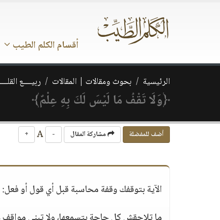
أقسام الكلم الطيب
الرئيسية
بحوث ومقالات | المقالات
ربيــــع القلـــ
﴿وَلَا تَقْفُ مَا لَيْسَ لَكَ بِهِ عِلْمٌ﴾
A
أضف للمفضلة
مشاركة المقال
-
+
الآية بتوقفك وقفة محاسبة قبل أي قول أو فعل:
ما تلاحقش كل حاجة بتسمعها، ولا تبني مواقف 