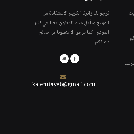
يث
نرجو لك زائرنا الكريم الاستفادة من
الموقع ونأمل منك التعاون معنا في نشر
الموقع ، كما نرجو الا تنسونا من صالح
قع
دعائكم
ترنت
kalemtayeb@gmail.com