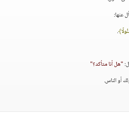
 عنها:
ْئُولًا﴾
.
ل:
"هل أنا متأكد؟"
ك أو الناس.