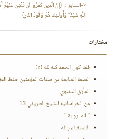
<-السـابق ::
{إِنَّ الَّذِينَ كَفَرُوا لَن تُغْنِيَ عَنْهُمْ أَمْو
اللَّهِ شَيْئًا ۖ وَأُولَـٰئِكَ هُمْ وَقُودُ النَّارِ}
مختارات
فقه كون الحمد كله لله (٥)
الصفة السابعة من صفات المؤمنين حفظ العه
المأزق الدنيوي
من الخراسانية للشيخ الطريفي 13
" المــروءَة "
الاستغناء بالله