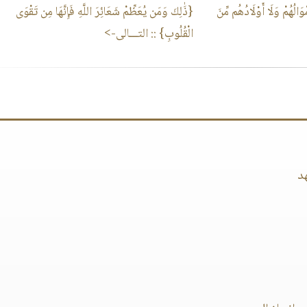
َالُهُمْ وَلَا أَوْلَادُهُم مِّنَ
{ذَٰلِكَ وَمَن يُعَظِّمْ شَعَائِرَ اللَّهِ فَإِنَّهَا مِن تَقْوَى
الْقُلُوبِ}
:: التـــالى->
د