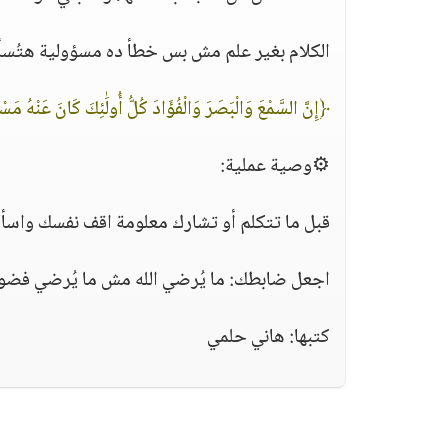
الكلام بغير علم مش بس خطأ ده مسؤولية هتُسأل
﴿إِنَّ السَّمْعَ وَالْبَصَرَ وَالْفُؤَادَ كُلُّ أُولَٰئِكَ كَانَ عَنْهُ مَس
⚙️وصية عملية:
قبل ما تتكلم أو تشارك معلومة اقف نفسك واسأ
اجعل ضابطك: ما يُرضي الله مش ما يُرضي فضول
كتبها: هاني حلمي