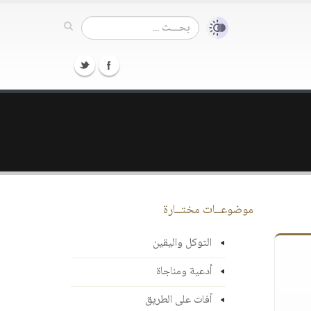
موضوعــات مختــارة
التوكل واليقين
أدعية ومناجاة
آفات على الطريق